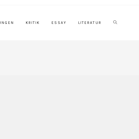
Website-
UNGEN
KRITIK
ESSAY
LITERATUR
Suche
umschalten