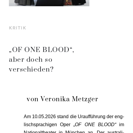
KRITIK
„OF ONE BLOOD“,
aber doch so
verschieden?
von Veronika Metzger
Am 10.05.2026 stand die Urauf­füh­rung der eng­
lisch­spra­chi­gen Oper „
OF ONE BLOOD“
im
Natio­nal­thea­ter in Mün­chen an. Der aus­tra­li­