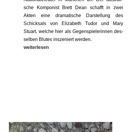
sche Kom­po­nist Brett Dean schafft in zwei
Akten eine dra­ma­ti­sche Dar­stel­lung des
Schick­sals von Eliza­beth Tudor und Mary
Stuart, wel­che hier als Gegen­spie­le­rin­nen des­
sel­ben Blu­tes insze­niert wer­den.
wei­ter­le­sen