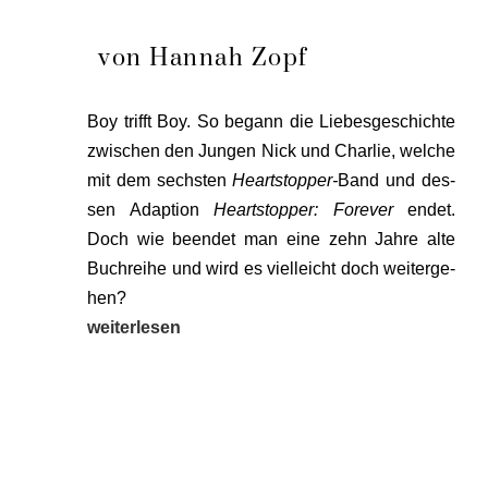
von Hannah Zopf
Boy trifft Boy. So begann die Lie­bes­ge­schich­te
zwi­schen den Jun­gen Nick und Char­lie, wel­che
mit dem sechs­ten
Heart­stop­per-
Band und des­
sen Adap­ti­on
Heart­stop­per: Fore­ver
endet.
Doch wie been­det man eine zehn Jah­re alte
Buch­rei­he und wird es viel­leicht doch wei­ter­ge­
hen?
wei­ter­le­sen