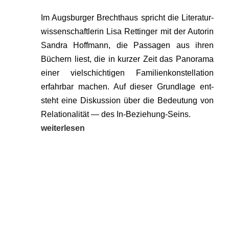
Im Augs­bur­ger Brecht­haus spricht die Lite­ra­tur­
wis­sen­schaft­le­rin Lisa Ret­tin­ger mit der Autorin
San­dra Hoff­mann, die Pas­sa­gen aus ihren
Büchern liest, die in kur­zer Zeit das Pan­ora­ma
einer viel­schich­ti­gen Fami­li­en­kon­stel­la­ti­on
erfahr­bar machen. Auf die­ser Grund­la­ge ent­
steht eine Dis­kus­si­on über die Bedeu­tung von
Rela­tio­na­li­tät — des In-Bezie­hung-Seins.
wei­ter­le­sen