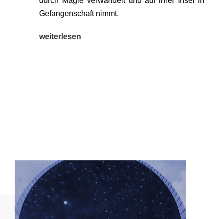
durch Magie ver­wan­delt und auf ihrer Insel in
Gefan­gen­schaft nimmt.
wei­ter­le­sen