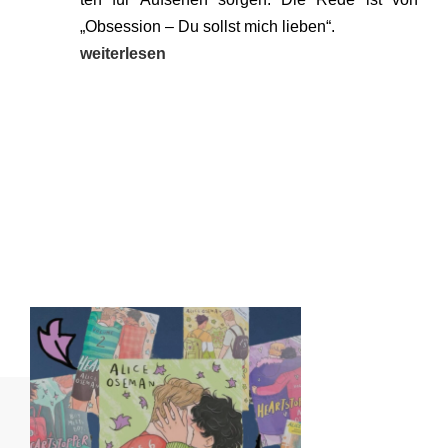
„Obses­si­on – Du sollst mich lie­ben“.
wei­ter­le­sen