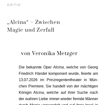
KRITIK
„Alcina“ – Zwischen
Magie und Zerfall
von Veronika Metzger
Die bekann­te Oper
Alci­na
, wel­che von Georg
Fried­rich Hän­del kom­po­niert wur­de, fei­er­te am
13.07.2026 im Prinz­re­gen­ten­thea­ter in Mün­
chen Pre­mie­re. Sie han­delt von der mäch­ti­gen
Köni­gin Alci­na, wel­che auf ihrer Suche nach
der wah­ren Lie­be immer wie­der frem­de Män­ner