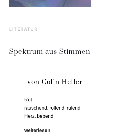
LITERATUR
Spektrum aus Stimmen
von Colin Heller
Rot
rau­schend, rol­lend, rufend,
Herz, bebend
wei­ter­le­sen