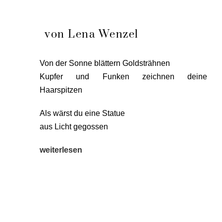
von Lena Wenzel
Von der Son­ne blät­tern Gold­sträh­nen
Kup­fer und Fun­ken zeich­nen dei­ne
Haarspitzen
Als wärst du eine Sta­tue
aus Licht gegossen
wei­ter­le­sen