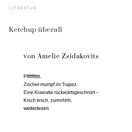
LITERATUR
Ketchup überall
von Amelie Zsidakovits
Pffffffftt­tt.
Zischel-mumpf im Tra­pez.
Eine Kra­wat­te rück­wärts­ge­schnürt –
Krsch krsch, zurrrr­rhhh.
wei­ter­le­sen