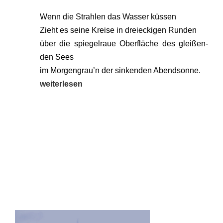
Wenn die Strah­len das Was­ser küs­sen
Zieht es sei­ne Krei­se in drei­ecki­gen Run­den
über die spie­gel­raue Ober­flä­che des glei­ßen­
den Sees
im Morgengrau’n der sin­ken­den Abend­son­ne.
wei­ter­le­sen