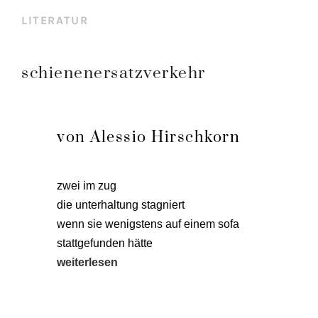
LITERATUR
schienenersatzverkehr
von Alessio Hirschkorn
zwei im zug
die unter­hal­tung sta­gniert
wenn sie wenigs­tens auf einem sofa
statt­ge­fun­den hät­te
wei­ter­le­sen