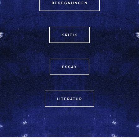
BEGEG­NUN­GEN
KRI­TIK
ESSAY
LITE­RA­TUR