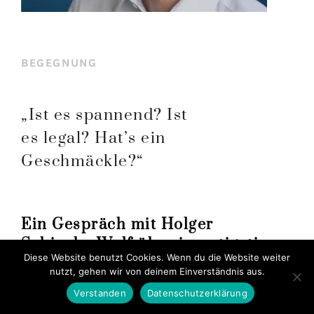
BEGEGNUNG
„Ist es spannend? Ist
es legal? Hat’s ein
Geschmäckle?“
Ein Gespräch mit Holger
Sabinsky-Wolf über investigativen
Diese Website benutzt Cookies. Wenn du die Website weiter
Journalismus
nutzt, gehen wir von deinem Einverständnis aus.
Verstanden
Datenschutzerklärung
von Natalia Götz