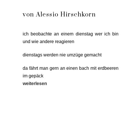
von Alessio Hirschkorn
ich beob­ach­te an einem diens­tag wer ich bin
und wie ande­re reagieren
diens­tags wer­den nie umzü­ge gemacht
da fährt man gern an einen bach mit erd­bee­ren
im gepäck
wei­ter­le­sen