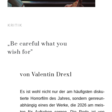
KRITIK
„Be careful what you
wish for”
von Valentin Drexl
Es ist wohl nicht nur der am häu­figs­ten dis­ku­
tier­te Hor­ror­film des Jah­res, son­dern gen­reun­
ab­hän­gig eines der Wer­ke, die 2026 am meis­
ten für Auf­se­hen sor­gen. Die Rede ist von