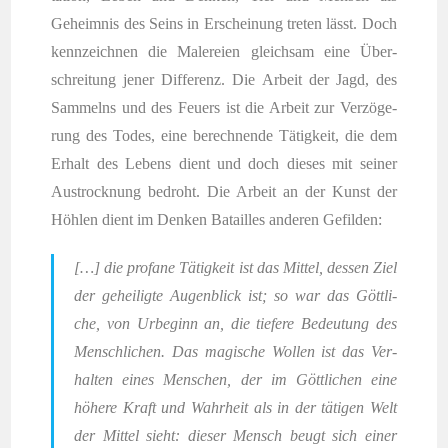
Geheim­nis des Seins in Erschei­nung tre­ten lässt. Doch
kenn­zeich­nen die Male­rei­en gleich­sam eine Über­
schrei­tung jener Dif­fe­renz. Die Arbeit der Jagd, des
Sam­melns und des Feu­ers ist die Arbeit zur Ver­zö­ge­
rung des Todes, eine berech­nen­de Tätig­keit, die dem
Erhalt des Lebens dient und doch die­ses mit sei­ner
Aus­trock­nung bedroht. Die Arbeit an der Kunst der
Höh­len dient im Den­ken Batail­les ande­ren Gefilden:
[…] die pro­fa­ne Tätig­keit ist das Mit­tel, des­sen Ziel
der gehei­lig­te Augen­blick ist; so war das Gött­li­
che, von Urbe­ginn an, die tie­fe­re Bedeu­tung des
Mensch­li­chen. Das magi­sche Wol­len ist das Ver­
hal­ten eines Men­schen, der im Gött­li­chen eine
höhe­re Kraft und Wahr­heit als in der täti­gen Welt
der Mit­tel sieht: die­ser Mensch beugt sich einer