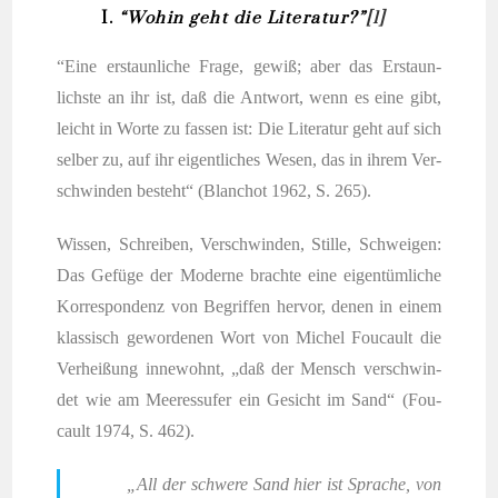
I.
“Wohin geht die Literatur?”
[1]
“Eine erstaun­li­che Fra­ge, gewiß; aber das Erstaun­
lichs­te an ihr ist, daß die Ant­wort, wenn es eine gibt,
leicht in Wor­te zu fas­sen ist: Die Lite­ra­tur geht auf sich
sel­ber zu, auf ihr eigent­li­ches Wesen, das in ihrem Ver­
schwin­den besteht“ (Blan­chot 1962, S. 265).
Wis­sen, Schrei­ben, Ver­schwin­den, Stil­le, Schwei­gen:
Das Gefü­ge der Moder­ne brach­te eine eigen­tüm­li­che
Kor­re­spon­denz von Begrif­fen her­vor, denen in einem
klas­sisch gewor­de­nen Wort von Michel Fou­cault die
Ver­hei­ßung inne­wohnt, „daß der Mensch ver­schwin­
det wie am Mee­res­sufer ein Gesicht im Sand“ (Fou­
cault 1974, S. 462).
„All der schwe­re Sand hier ist Spra­che, von