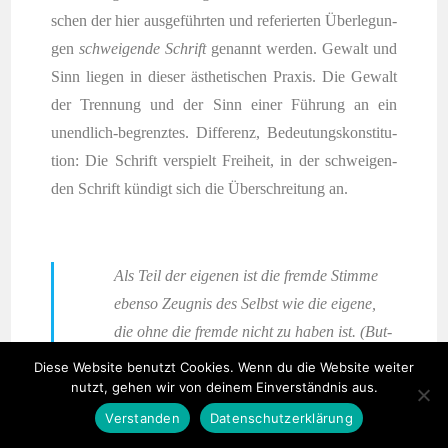
schen der hier aus­ge­führ­ten und refe­rier­ten Über­le­gun­
gen
schwei­gen­de Schrift
genannt wer­den. Gewalt und
Sinn lie­gen in die­ser ästhe­ti­schen Pra­xis. Die Gewalt
der Tren­nung und der Sinn einer Füh­rung an ein
unend­lich-begrenz­tes. Dif­fe­renz, Bedeu­tungs­kon­sti­tu­
ti­on: Die Schrift ver­spielt Frei­heit, in der schwei­gen­
den Schrift kün­digt sich die Über­schrei­tung an.
Als Teil der eige­nen ist die frem­de Stim­me
eben­so Zeug­nis des Selbst wie die eige­ne,
die ohne die frem­de nicht zu haben ist. (But­
zer,
Soli­lo­qui­um
, S. 466)
Diese Website benutzt Cookies. Wenn du die Website weiter
nutzt, gehen wir von deinem Einverständnis aus.
Verstanden
Datenschutzerklärung