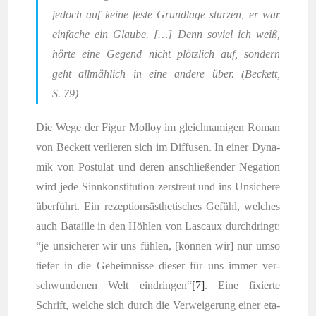
jedoch auf kei­ne fes­te Grund­la­ge stür­zen, er war
ein­fa­che ein Glau­be. […] Denn soviel ich weiß,
hör­te eine Gegend nicht plötz­lich auf, son­dern
geht all­mäh­lich in eine ande­re über. (Beckett,
S. 79)
Die Wege der Figur Mol­loy im gleich­na­mi­gen Roman
von Beckett ver­lie­ren sich im Dif­fu­sen. In einer Dyna­
mik von Pos­tu­lat und deren anschlie­ßen­der Nega­ti­on
wird jede Sinn­kon­sti­tu­ti­on zer­streut und ins Unsi­che­re
über­führt. Ein rezep­ti­ons­äs­the­ti­sches Gefühl, wel­ches
auch Batail­le in den Höh­len von Las­caux durch­dringt:
“je unsi­che­rer wir uns füh­len, [kön­nen wir] nur umso
tie­fer in die Geheim­nis­se die­ser für uns immer ver­
schwun­de­nen Welt ein­drin­gen“
[7]
. Eine fixier­te
Schrift, wel­che sich durch die Ver­wei­ge­rung einer eta­