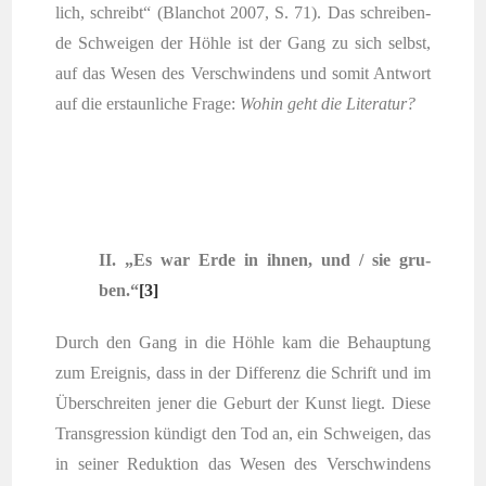
lich, schreibt“ (Blan­chot 2007, S. 71). Das schrei­ben­
de Schwei­gen der Höh­le ist der Gang zu sich selbst,
auf das Wesen des Ver­schwin­dens und somit Ant­wort
auf die erstaun­li­che Fra­ge:
Wohin geht die Literatur?
II. „Es war Erde in ihnen, und / sie gru­
ben.“
[3]
Durch den Gang in die Höh­le kam die Behaup­tung
zum Ereig­nis, dass in der Dif­fe­renz die Schrift und im
Über­schrei­ten jener die Geburt der Kunst liegt. Die­se
Trans­gres­si­on kün­digt den Tod an, ein Schwei­gen, das
in sei­ner Reduk­ti­on das Wesen des Ver­schwin­dens