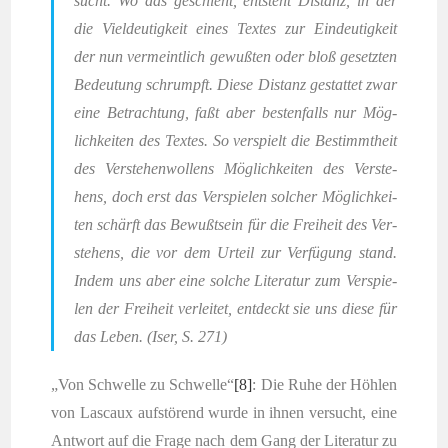
sucht. Wo das geschieht, ent­steht Distanz, in der
die Viel­deu­tig­keit eines Tex­tes zur Ein­deu­tig­keit
der nun ver­meint­lich gewuß­ten oder bloß gesetz­ten
Bedeu­tung schrumpft. Die­se Distanz gestat­tet zwar
eine Betrach­tung, faßt aber bes­ten­falls nur Mög­
lich­kei­ten des Tex­tes. So ver­spielt die Bestimmt­heit
des Ver­ste­hen­wol­lens Mög­lich­kei­ten des Ver­ste­
hens, doch erst das Ver­spie­len sol­cher Mög­lich­kei­
ten schärft das Bewußt­sein für die Frei­heit des Ver­
ste­hens, die vor dem Urteil zur Ver­fü­gung stand.
Indem uns aber eine sol­che Lite­ra­tur zum Ver­spie­
len der Frei­heit ver­lei­tet, ent­deckt sie uns die­se für
das Leben. (Iser, S. 271)
„Von Schwel­le zu Schwel­le“
[8]
: Die Ruhe der Höh­len
von Las­caux auf­stö­rend wur­de in ihnen ver­sucht, eine
Ant­wort auf die Fra­ge nach dem Gang der Lite­ra­tur zu