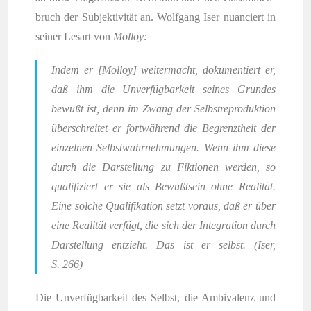
bruch der Sub­jek­ti­vi­tät an. Wolf­gang Iser nuan­ciert in
sei­ner Les­art von
Molloy:
Indem er [Mol­loy] wei­ter­macht, doku­men­tiert er,
daß ihm die Unver­füg­bar­keit sei­nes Grun­des
bewußt ist, denn im Zwang der Selbst­re­pro­duk­ti­on
über­schrei­tet er fort­wäh­rend die Begrenzt­heit der
ein­zel­nen Selbst­wahr­neh­mun­gen. Wenn ihm die­se
durch die Dar­stel­lung zu Fik­tio­nen wer­den, so
qua­li­fi­ziert er sie als Bewußt­sein ohne Rea­li­tät.
Eine sol­che Qua­li­fi­ka­ti­on setzt vor­aus, daß er über
eine Rea­li­tät ver­fügt, die sich der Inte­gra­ti­on durch
Dar­stel­lung ent­zieht. Das ist er selbst. (Iser,
S. 266)
Die Unver­füg­bar­keit des Selbst, die Ambi­va­lenz und