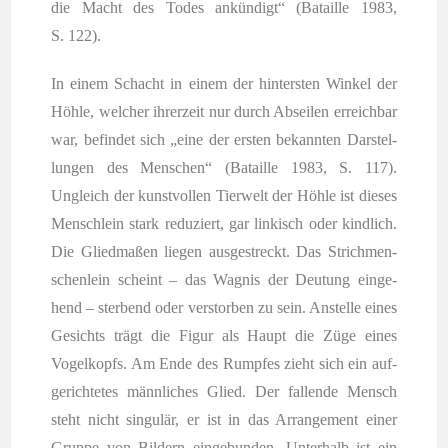
die Macht des Todes ankün­digt“ (Batail­le 1983,
S. 122).
In einem Schacht in einem der hin­ters­ten Win­kel der
Höh­le, wel­cher ihrer­zeit nur durch Absei­len erreich­bar
war, befin­det sich „eine der ers­ten bekann­ten Dar­stel­
lun­gen des Men­schen“ (Batail­le 1983, S. 117).
Ungleich der kunst­vol­len Tier­welt der Höh­le ist die­ses
Mensch­lein stark redu­ziert, gar lin­kisch oder kind­lich.
Die Glied­ma­ßen lie­gen aus­ge­streckt. Das Strich­men­
schen­lein scheint – das Wag­nis der Deu­tung ein­ge­
hend – ster­bend oder ver­stor­ben zu sein. Anstel­le eines
Gesichts trägt die Figur als Haupt die Züge eines
Vogel­kopfs. Am Ende des Rump­fes zieht sich ein auf­
ge­rich­te­tes männ­li­ches Glied. Der fal­len­de Mensch
steht nicht sin­gu­lär, er ist in das Arran­ge­ment einer
Grup­pe von Bil­dern ein­ge­bun­den. Unter­halb ist ein