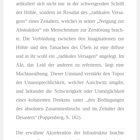
arti­ku­liert sich nicht nur in der schwei­gen­den Schrift
der Höh­le, son­dern ist Resul­tat des „radi­ka­len Ver­sa­
gens“ eines Zeit­al­ters, wel­ches in sei­ner „Nei­gung zur
Abs­trak­ti­on“ ein Men­schen­tum zur Zer­stö­rung brach­
te. Die Ver­bin­dung zwi­schen den Ima­gi­na­tio­nen zur
Höh­le und den Tat­sa­chen des Übels ist eine dif­fu­se
und in ihr wohl ein „radi­ka­les Ver­sa­gen“ ange­legt. Im
Akt, das Leid der ande­ren zu refe­rie­ren, liegt eine
Macht­aus­übung. Die­ser Umstand ver­stärkt den Topos
der Unaus­sprech­lich­keit, wel­cher Ausch­witz umgibt,
und bekun­det die Schwie­rig­keit oder Unmög­lich­keit
eines kohä­ren­ten Den­kens unter „den Bedin­gun­gen
des abso­lu­ten Zusam­men­bruchs und im Zeit­al­ter des
Desas­ters“ (Pop­pen­berg, S. 182).
Die erwähn­te Akze­le­ra­ti­on der Infra­struk­tur brach­te