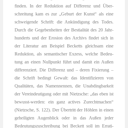
fin­den. In der Reduk­ti­on auf Dif­fe­renz und Über­
schrei­tung kam es zur „Geburt der Kunst“ als eine
schwei­gen­de Schrift: die Ankün­di­gung des Todes.
Durch die Gege­ben­hei­ten der Bes­tia­li­tät des 20 Jahr­
hun­derts und der Ero­si­on des Archivs fin­det sich in
der Lite­ra­tur am Bei­spiel Becketts gleich­sam eine
Reduk­ti­on, als seman­ti­scher Exzess, wel­che Bedeu­
tung an einen Null­punkt führt und damit ein Außen
dif­fe­ren­ziert. Die Dif­fe­renz und – deren Fixie­rung –
die Schrift bedingt Gewalt: das Iden­ti­fi­zie­ren von
Qua­li­tä­ten, das Namen­nen­nen, die Unab­ding­bar­keit
der Ver­eindeu­ti­gung oder mit Nietz­sche: „das eben ist
bewusst-wer­den: ein ganz acti­ves Zurecht­ma­chen“
(Nietz­sche, S. 122). Der Über­tritt der Höh­len in einen
gehei­lig­ten Augen­blick oder in das Außen jeder
Bedeu­tungs­zu­schrei­bung bei Beckett soll im Erra­ti­