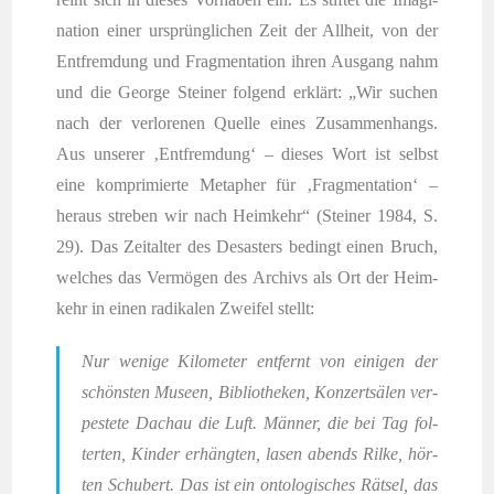
na­ti­on einer ursprüng­li­chen Zeit der All­heit, von der
Ent­frem­dung und Frag­men­ta­ti­on ihren Aus­gang nahm
und die Geor­ge Stei­ner fol­gend erklärt: „Wir suchen
nach der ver­lo­re­nen Quel­le eines Zusam­men­hangs.
Aus unse­rer ‚Ent­frem­dung‘ – die­ses Wort ist selbst
eine kom­pri­mier­te Meta­pher für ‚Frag­men­ta­ti­on‘ –
her­aus stre­ben wir nach Heim­kehr“ (Stei­ner 1984, S.
29). Das Zeit­al­ter des Desas­ters bedingt einen Bruch,
wel­ches das Ver­mö­gen des Archivs als Ort der Heim­
kehr in einen radi­ka­len Zwei­fel stellt:
Nur weni­ge Kilo­me­ter ent­fernt von eini­gen der
schöns­ten Muse­en, Biblio­the­ken, Kon­zert­sä­len ver­
pes­te­te Dach­au die Luft. Män­ner, die bei Tag fol­
ter­ten, Kin­der erhäng­ten, lasen abends Ril­ke, hör­
ten Schu­bert. Das ist ein onto­lo­gi­sches Rät­sel, das