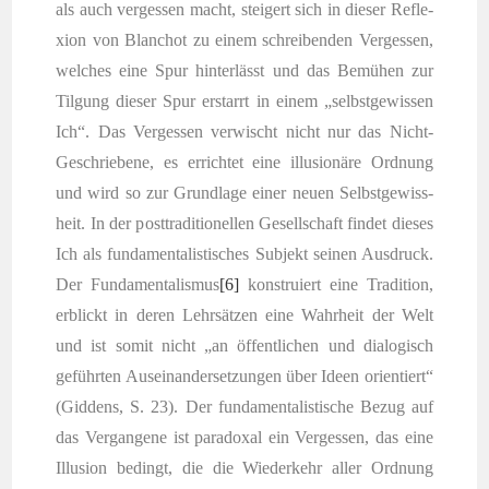
als auch ver­ges­sen macht, stei­gert sich in die­ser Refle­
xi­on von Blan­chot zu einem schrei­ben­den Ver­ges­sen,
wel­ches eine Spur hin­ter­lässt und das Bemü­hen zur
Til­gung die­ser Spur erstarrt in einem „selbst­ge­wis­sen
Ich“. Das Ver­ges­sen ver­wischt nicht nur das Nicht-
Geschrie­be­ne, es errich­tet eine illu­sio­nä­re Ord­nung
und wird so zur Grund­la­ge einer neu­en Selbst­ge­wiss­
heit. In der post­tra­di­tio­nel­len Gesell­schaft fin­det die­ses
Ich als fun­da­men­ta­lis­ti­sches Sub­jekt sei­nen Aus­druck.
Der Fun­da­men­ta­lis­mus
[6]
kon­stru­iert eine Tra­di­ti­on,
erblickt in deren Lehr­sät­zen eine Wahr­heit der Welt
und ist somit nicht „an öffent­li­chen und dia­lo­gisch
geführ­ten Aus­ein­an­der­set­zun­gen über Ideen ori­en­tiert“
(Gid­dens, S. 23). Der fun­da­men­ta­lis­ti­sche Bezug auf
das Ver­gan­ge­ne ist para­doxal ein Ver­ges­sen, das eine
Illu­si­on bedingt, die die Wie­der­kehr aller Ord­nung