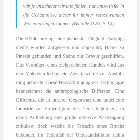
wir, je unsi­che­rer wir uns füh­len, nur umso tie­fer in
die Geheim­nis­se die­ser für immer ver­schwun­den
Welt ein­drin­gen kön­nen. (Batail­le 1983, S. 91)
Die Höh­le bezeugt eine pla­nen­de Tätig­keit. Farb­pig­
men­te wur­den auf­ge­le­sen und ange­rührt, Haa­re zu
Pin­seln gebun­den und Stei­ne zur Gra­vur geschlif­fen.
Das Ver­mö­gen eines ziel­ge­rich­te­ten Han­dels wird aus
den Male­rei­en les­bar, ein Zweck wur­de zur Aus­füh­
rung gebracht. Die­se Her­vor­brin­gung der Tech­no­lo­gie
kenn­zeich­net die anthro­po­lo­gi­sche Dif­fe­renz. Eine
Dif­fe­renz, die in unse­rer Gegen­wart eine unge­heu­re
Indus­trie zur Ernied­ri­gung des Tie­res legi­ti­miert, zu
deren Auf­he­bung eine gro­ße refle­xi­ve Anstren­gung
zir­ku­liert, doch wel­che die Tat­sa­che eines Bruchs
bekun­det. Im Tie­fen­fall der Urzu­stands­fik­ti­on nahm