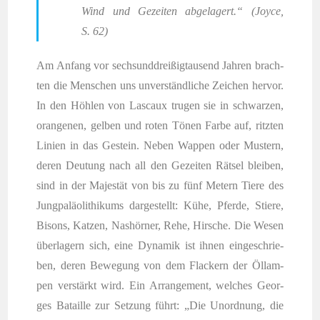
Wind und Gezei­ten abge­la­gert.“ (Joy­ce,
S. 62)
Am Anfang vor sechs­und­drei­ßig­tau­send Jah­ren brach­
ten die Men­schen uns unver­ständ­li­che Zei­chen her­vor.
In den Höh­len von Las­caux tru­gen sie in schwar­zen,
oran­ge­nen, gel­ben und roten Tönen Far­be auf, ritz­ten
Lini­en in das Gestein. Neben Wap­pen oder Mus­tern,
deren Deu­tung nach all den Gezei­ten Rät­sel blei­ben,
sind in der Majes­tät von bis zu fünf Metern Tie­re des
Jung­pa­läo­li­thi­kums dar­ge­stellt: Kühe, Pfer­de, Stie­re,
Bisons, Kat­zen, Nas­hör­ner, Rehe, Hir­sche. Die Wesen
über­la­gern sich, eine Dyna­mik ist ihnen ein­ge­schrie­
ben, deren Bewe­gung von dem Fla­ckern der Öllam­
pen ver­stärkt wird. Ein Arran­ge­ment, wel­ches Geor­
ges Batail­le zur Set­zung führt: „Die Unord­nung, die