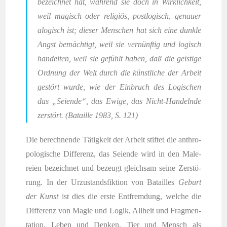
bezeich­net hat, wäh­rend sie doch in Wirk­lich­keit,
weil magisch oder reli­gi­ös, post­lo­gisch, genau­er
alo­gisch ist; die­ser Men­schen hat sich eine dunk­le
Angst bemäch­tigt, weil sie ver­nünf­tig und logisch
han­del­ten, weil sie gefühlt haben, daß die geis­ti­ge
Ord­nung der Welt durch die künst­li­che der Arbeit
gestört wur­de, wie der Ein­bruch des Logi­schen
das „Sei­en­de“, das Ewi­ge, das Nicht-Han­deln­de
zer­stört. (Batail­le 1983, S. 121)
Die berech­nen­de Tätig­keit der Arbeit stif­tet die anthro­
po­lo­gi­sche Dif­fe­renz, das Sei­en­de wird in den Male­
rei­en bezeich­net und bezeugt gleich­sam sei­ne Zer­stö­
rung. In der Urzu­stands­fik­ti­on von Batail­les
Geburt
der Kunst
ist dies die ers­te Ent­frem­dung, wel­che die
Dif­fe­renz von Magie und Logik, All­heit und Frag­men­
ta­ti­on, Leben und Den­ken, Tier und Mensch als