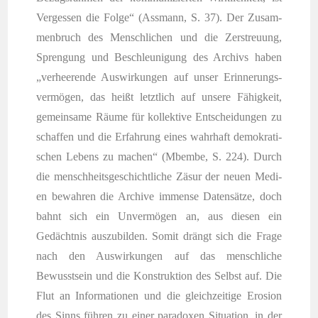
Ver­ges­sen die Fol­ge“ (Ass­mann, S. 37). Der Zusam­
men­bruch des Mensch­li­chen und die Zer­streu­ung,
Spren­gung und Beschleu­ni­gung des Archivs haben
„ver­hee­ren­de Aus­wir­kun­gen auf unser Erin­ne­rungs­
ver­mö­gen, das heißt letzt­lich auf unse­re Fähig­keit,
gemein­sa­me Räu­me für kol­lek­ti­ve Ent­schei­dun­gen zu
schaf­fen und die Erfah­rung eines wahr­haft demo­kra­ti­
schen Lebens zu machen“ (Mbem­be, S. 224). Durch
die mensch­heits­ge­schicht­li­che Zäsur der neu­en Medi­
en bewah­ren die Archi­ve immense Daten­sät­ze, doch
bahnt sich ein Unver­mö­gen an, aus die­sen ein
Gedächt­nis aus­zu­bil­den. Somit drängt sich die Fra­ge
nach den Aus­wir­kun­gen auf das mensch­li­che
Bewusst­sein und die Kon­struk­ti­on des Selbst auf. Die
Flut an Infor­ma­tio­nen und die gleich­zei­ti­ge Ero­si­on
des Sinns füh­ren zu einer para­do­xen Situa­ti­on, in der