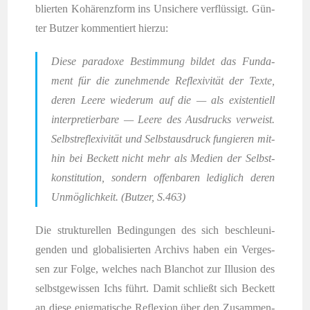
blier­ten Kohä­renz­form ins Unsi­che­re ver­flüs­sigt. Gün­
ter But­zer kom­men­tiert hierzu:
Die­se para­do­xe Bestim­mung bil­det das Fun­da­
ment für die zuneh­men­de Refle­xi­vi­tät der Tex­te,
deren Lee­re wie­der­um auf die — als exis­ten­ti­ell
inter­pre­tier­ba­re — Lee­re des Aus­drucks ver­weist.
Selbst­re­fle­xi­vi­tät und Selbst­aus­druck fun­gie­ren mit­
hin bei Beckett nicht mehr als Medi­en der Selbst­
kon­sti­tu­ti­on, son­dern offen­ba­ren ledig­lich deren
Unmög­lich­keit. (But­zer, S.463)
Die struk­tu­rel­len Bedin­gun­gen des sich beschleu­ni­
gen­den und glo­ba­li­sier­ten Archivs haben ein Ver­ges­
sen zur Fol­ge, wel­ches nach Blan­chot zur Illu­si­on des
selbst­ge­wis­sen Ichs führt. Damit schließt sich Beckett
an die­se enig­ma­ti­sche Refle­xi­on über den Zusam­men­