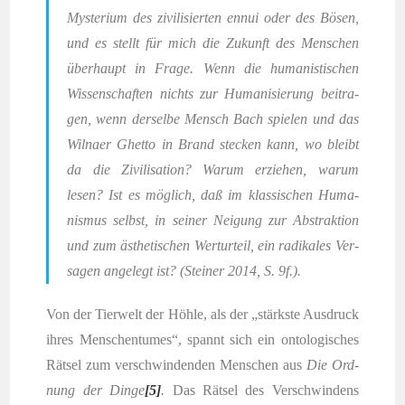
Mys­te­ri­um des zivi­li­sier­ten ennui oder des Bösen,
und es stellt für mich die Zukunft des Men­schen
über­haupt in Fra­ge. Wenn die huma­nis­ti­schen
Wis­sen­schaf­ten nichts zur Huma­ni­sie­rung bei­tra­
gen, wenn der­sel­be Mensch Bach spie­len und das
Wil­naer Ghet­to in Brand ste­cken kann, wo bleibt
da die Zivi­li­sa­ti­on? War­um erzie­hen, war­um
lesen? Ist es mög­lich, daß im klas­si­schen Huma­
nis­mus selbst, in sei­ner Nei­gung zur Abs­trak­ti­on
und zum ästhe­ti­schen Wert­ur­teil, ein radi­ka­les Ver­
sa­gen ange­legt ist? (Stei­ner 2014, S. 9f.).
Von der Tier­welt der Höh­le, als der „stärks­te Aus­druck
ihres Men­schen­tu­mes“, spannt sich ein onto­lo­gi­sches
Rät­sel zum ver­schwin­den­den Men­schen aus
Die Ord­
nung der Din­ge
[5]
.
Das Rät­sel des Ver­schwin­dens