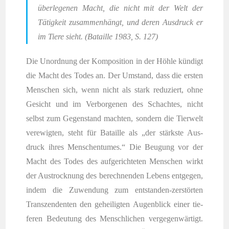
über­le­ge­nen Macht, die nicht mit der Welt der
Tätig­keit zusam­men­hängt, und deren Aus­druck er
im Tie­re sieht. (Batail­le 1983, S. 127)
Die Unord­nung der Kom­po­si­ti­on in der Höh­le kün­digt
die Macht des Todes an. Der Umstand, dass die ers­ten
Men­schen sich, wenn nicht als stark redu­ziert, ohne
Gesicht und im Ver­bor­ge­nen des Schach­tes, nicht
selbst zum Gegen­stand mach­ten, son­dern die Tier­welt
ver­ewig­ten, steht für Batail­le als „der stärks­te Aus­
druck ihres Men­schen­tu­mes.“ Die Beu­gung vor der
Macht des Todes des auf­ge­rich­te­ten Men­schen wirkt
der Aus­trock­nung des berech­nen­den Lebens ent­ge­gen,
indem die Zuwen­dung zum ent­stan­den-zer­stör­ten
Tran­szen­den­ten den gehei­lig­ten Augen­blick einer tie­
fe­ren Bedeu­tung des Mensch­li­chen ver­ge­gen­wär­tigt.