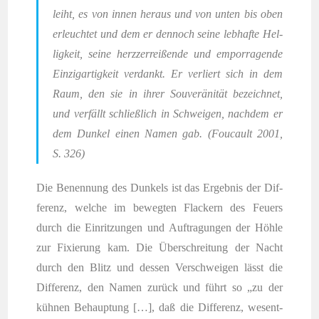
leiht, es von innen her­aus und von unten bis oben
erleuch­tet und dem er den­noch sei­ne leb­haf­te Hel­
lig­keit, sei­ne herz­zer­rei­ßen­de und empor­ra­gen­de
Ein­zig­ar­tig­keit ver­dankt. Er ver­liert sich in dem
Raum, den sie in ihrer Sou­ve­rä­ni­tät bezeich­net,
und ver­fällt schließ­lich in Schwei­gen, nach­dem er
dem Dun­kel einen Namen gab. (Fou­cault 2001,
S. 326)
Die Benen­nung des Dun­kels ist das Ergeb­nis der Dif­
fe­renz, wel­che im beweg­ten Fla­ckern des Feu­ers
durch die Ein­rit­zun­gen und Auf­tra­gun­gen der Höh­le
zur Fixie­rung kam. Die Über­schrei­tung der Nacht
durch den Blitz und des­sen Ver­schwei­gen lässt die
Dif­fe­renz, den Namen zurück und führt so „zu der
küh­nen Behaup­tung […], daß die Dif­fe­renz, wesent­