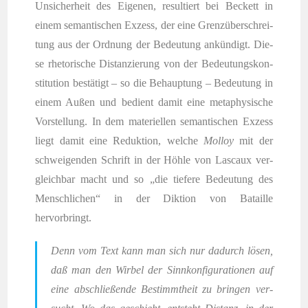
Unsi­cher­heit des Eige­nen, resul­tiert bei Beckett in
einem seman­ti­schen Exzess, der eine Grenz­über­schrei­
tung aus der Ord­nung der Bedeu­tung ankün­digt. Die­
se rhe­to­ri­sche Distan­zie­rung von der Bedeu­tungs­kon­
sti­tu­ti­on bestä­tigt – so die Behaup­tung – Bedeu­tung in
einem Außen und bedient damit eine meta­phy­si­sche
Vor­stel­lung. In dem mate­ri­el­len seman­ti­schen Exzess
liegt damit eine Reduk­ti­on, wel­che
Mol­loy
mit der
schwei­gen­den Schrift in der Höh­le von Las­caux ver­
gleich­bar macht und so „die tie­fe­re Bedeu­tung des
Mensch­li­chen“ in der Dik­ti­on von Batail­le
hervorbringt.
Denn vom Text kann man sich nur dadurch lösen,
daß man den Wir­bel der Sinn­kon­fi­gu­ra­tio­nen auf
eine abschlie­ßen­de Bestimmt­heit zu brin­gen ver­