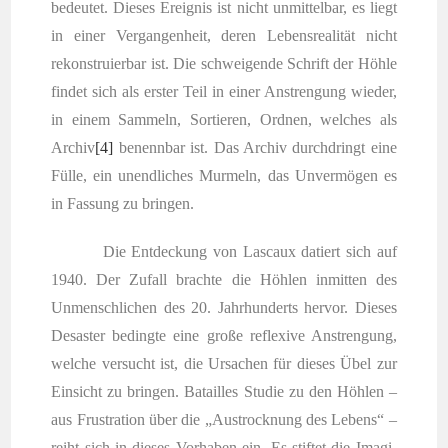
bedeu­tet. Die­ses Ereig­nis ist nicht unmit­tel­bar, es liegt
in einer Ver­gan­gen­heit, deren Lebens­rea­li­tät nicht
rekon­stru­ier­bar ist. Die schwei­gen­de Schrift der Höh­le
fin­det sich als ers­ter Teil in einer Anstren­gung wie­der,
in einem Sam­meln, Sor­tie­ren, Ord­nen, wel­ches als
Archiv
[4]
benenn­bar ist. Das Archiv durch­dringt eine
Fül­le, ein unend­li­ches Mur­meln, das Unver­mö­gen es
in Fas­sung zu bringen.
Die Ent­de­ckung von Las­caux datiert sich auf
1940. Der Zufall brach­te die Höh­len inmit­ten des
Unmensch­li­chen des 20. Jahr­hun­derts her­vor. Die­ses
Desas­ter beding­te eine gro­ße refle­xi­ve Anstren­gung,
wel­che ver­sucht ist, die Ursa­chen für die­ses Übel zur
Ein­sicht zu brin­gen. Batail­les Stu­die zu den Höh­len –
aus Frus­tra­ti­on über die „Aus­trock­nung des Lebens“ –
reiht sich in die­ses Vor­ha­ben ein. Es stif­tet die Ima­gi­