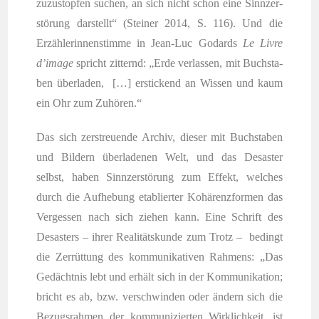
zuzu­stop­fen suchen, an sich nicht schon eine Sinn­zer­
stö­rung dar­stellt“ (Stei­ner 2014, S. 116). Und die
Erzäh­le­rin­nen­stim­me in Jean-Luc Godards
Le Liv­re
d’i­mage
spricht zit­ternd: „Erde ver­las­sen, mit Buch­sta­
ben über­la­den, […] ersti­ckend an Wis­sen und kaum
ein Ohr zum Zuhören.“
Das sich zer­streu­en­de Archiv, die­ser mit Buch­sta­ben
und Bil­dern über­la­de­nen Welt, und das Desas­ter
selbst, haben Sinn­zer­stö­rung zum Effekt, wel­ches
durch die Auf­he­bung eta­blier­ter Kohä­renz­for­men das
Ver­ges­sen nach sich zie­hen kann. Eine Schrift des
Desas­ters – ihrer Rea­li­täts­kun­de zum Trotz – bedingt
die Zer­rüt­tung des kom­mu­ni­ka­ti­ven Rah­mens: „Das
Gedächt­nis lebt und erhält sich in der Kom­mu­ni­ka­ti­on;
bricht es ab, bzw. ver­schwin­den oder ändern sich die
Bezugs­rah­men der kom­mu­ni­zier­ten Wirk­lich­keit, ist