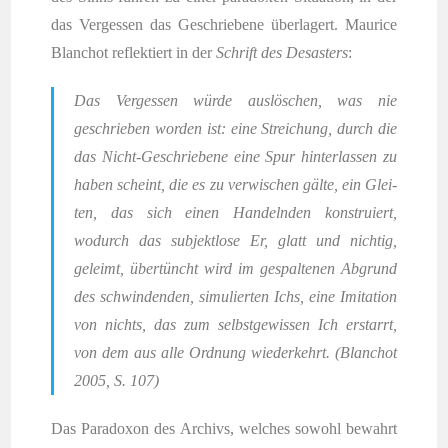
das Ver­ges­sen das Geschrie­be­ne über­la­gert. Mau­rice
Blan­chot reflek­tiert in der
Schrift des Desas­ters
:
Das Ver­ges­sen wür­de aus­lö­schen, was nie
geschrie­ben wor­den ist: eine Strei­chung, durch die
das Nicht-Geschrie­be­ne eine Spur hin­ter­las­sen zu
haben scheint, die es zu ver­wi­schen gäl­te, ein Glei­
ten, das sich einen Han­deln­den kon­stru­iert,
wodurch das sub­jekt­lo­se Er, glatt und nich­tig,
geleimt, über­tüncht wird im gespal­te­nen Abgrund
des schwin­den­den, simu­lier­ten Ichs, eine Imi­ta­ti­on
von nichts, das zum selbst­ge­wis­sen Ich erstarrt,
von dem aus alle Ord­nung wie­der­kehrt. (Blan­chot
2005, S. 107)
Das Para­do­xon des Archivs, wel­ches sowohl bewahrt