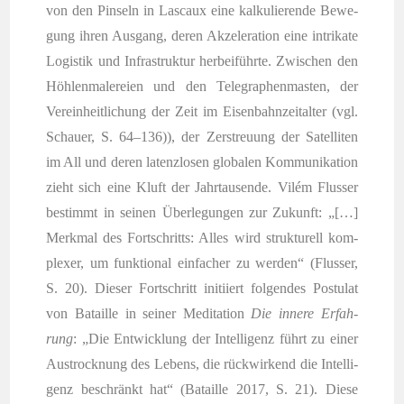
von den Pin­seln in Las­caux eine kal­ku­lie­ren­de Bewe­
gung ihren Aus­gang, deren Akze­le­ra­ti­on eine intri­ka­te
Logis­tik und Infra­struk­tur her­bei­führ­te. Zwi­schen den
Höh­len­ma­le­rei­en und den Tele­gra­phen­mas­ten, der
Ver­ein­heit­li­chung der Zeit im Eisen­bahn­zeit­al­ter (vgl.
Schau­er, S. 64–136)), der Zer­streu­ung der Satel­li­ten
im All und deren latenz­lo­sen glo­ba­len Kom­mu­ni­ka­ti­on
zieht sich eine Kluft der Jahr­tau­sen­de. Vilém Flus­ser
bestimmt in sei­nen Über­le­gun­gen zur Zukunft: „[…]
Merk­mal des Fort­schritts: Alles wird struk­tu­rell kom­
ple­xer, um funk­tio­nal ein­fa­cher zu wer­den“ (Flus­ser,
S. 20). Die­ser Fort­schritt initi­iert fol­gen­des Pos­tu­lat
von Batail­le in sei­ner Medi­ta­ti­on
Die inne­re Erfah­
rung
: „Die Ent­wick­lung der Intel­li­genz führt zu einer
Aus­trock­nung des Lebens, die rück­wir­kend die Intel­li­
genz beschränkt hat“ (Batail­le 2017, S. 21). Die­se