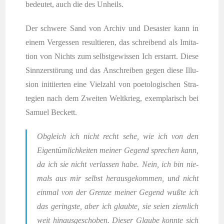
bedeu­tet, auch die des Unheils.
Der schwe­re Sand von Archiv und Desas­ter kann in
einem Ver­ges­sen resul­tie­ren, das schrei­bend als Imi­ta­
ti­on von Nichts zum selbst­ge­wis­sen Ich erstarrt. Die­se
Sinn­zer­stö­rung und das Anschrei­ben gegen die­se Illu­
si­on initi­ier­ten eine Viel­zahl von poe­to­lo­gi­schen Stra­
te­gien nach dem Zwei­ten Welt­krieg, exem­pla­risch bei
Samu­el Beckett.
Obgleich ich nicht recht sehe, wie ich von den
Eigen­tüm­lich­kei­ten mei­ner Gegend spre­chen kann,
da ich sie nicht ver­las­sen habe. Nein, ich bin nie­
mals aus mir selbst her­aus­ge­kom­men, und nicht
ein­mal von der Gren­ze mei­ner Gegend wuß­te ich
das gerings­te, aber ich glaub­te, sie sei­en ziem­lich
weit hin­aus­ge­scho­ben. Die­ser Glau­be konn­te sich