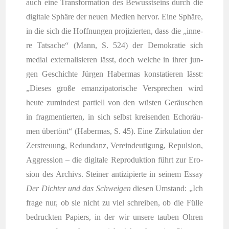
auch eine Trans­for­ma­ti­on des Bewusst­seins durch die
digi­ta­le Sphä­re der neu­en Medi­en her­vor. Eine Sphä­re,
in die sich die Hoff­nun­gen pro­ji­zier­ten, dass die „inne­
re Tat­sa­che“ (Mann, S. 524) der Demo­kra­tie sich
medi­al exter­na­li­sie­ren lässt, doch wel­che in ihrer jun­
gen Geschich­te Jür­gen Haber­mas kon­sta­tie­ren lässt:
„Die­ses gro­ße eman­zi­pa­to­ri­sche Ver­spre­chen wird
heu­te zumin­dest par­ti­ell von den wüs­ten Geräu­schen
in frag­men­tier­ten, in sich selbst krei­sen­den Echo­räu­
men über­tönt“ (Haber­mas, S. 45). Eine Zir­ku­la­ti­on der
Zer­streu­ung, Red­un­danz, Ver­eindeu­ti­gung, Repul­si­on,
Aggres­si­on – die digi­ta­le Repro­duk­ti­on führt zur Ero­
si­on des Archivs. Stei­ner anti­zi­pier­te in sei­nem Essay
Der Dich­ter und das Schwei­gen
die­sen Umstand: „Ich
fra­ge nur, ob sie nicht zu viel schrei­ben, ob die Fül­le
bedruck­ten Papiers, in der wir unse­re tau­ben Ohren