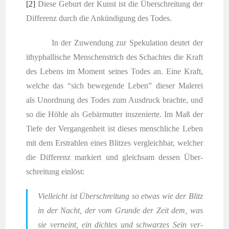
[2]
Die­se Geburt der Kunst ist die Über­schrei­tung der
Dif­fe­renz durch die Ankün­di­gung des Todes.
In der Zuwen­dung zur Spe­ku­la­ti­on deu­tet der
ithy­phal­li­sche Men­schen­strich des Schach­tes die Kraft
des Lebens im Moment sei­nes Todes an. Eine Kraft,
wel­che das “sich bewe­gen­de Leben” die­ser Male­rei
als Unord­nung des Todes zum Aus­druck brach­te, und
so die Höh­le als Gebär­mut­ter insze­nier­te. Im Maß der
Tie­fe der Ver­gan­gen­heit ist die­ses mensch­li­che Leben
mit dem Erstrah­len eines Blit­zes ver­gleich­bar, wel­cher
die Dif­fe­renz mar­kiert und gleich­sam des­sen Über­
schrei­tung einlöst:
Viel­leicht ist Über­schrei­tung so etwas wie der Blitz
in der Nacht, der vom Grun­de der Zeit dem, was
sie ver­neint, ein dich­tes und schwar­zes Sein ver­