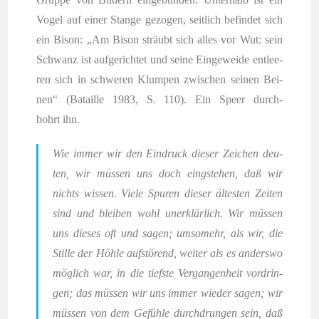
Vogel auf einer Stan­ge gezo­gen, seit­lich befin­det sich
ein Bison: „Am Bison sträubt sich alles vor Wut: sein
Schwanz ist auf­ge­rich­tet und sei­ne Ein­ge­wei­de ent­lee­
ren sich in schwe­ren Klum­pen zwi­schen sei­nen Bei­
nen“ (Batail­le 1983, S. 110). Ein Speer durch­
bohrt ihn.
Wie immer wir den Ein­druck die­ser Zei­chen deu­
ten, wir müs­sen uns doch eing­ste­hen, daß wir
nichts wis­sen. Vie­le Spu­ren die­ser ältes­ten Zei­ten
sind und blei­ben wohl uner­klär­lich. Wir müs­sen
uns die­ses oft und sagen; umso­mehr, als wir, die
Stil­le der Höh­le auf­stö­rend, wei­ter als es anders­wo
mög­lich war, in die tiefs­te Ver­gan­gen­heit vor­drin­
gen; das müs­sen wir uns immer wie­der sagen; wir
müs­sen von dem Gefüh­le durch­drun­gen sein, daß