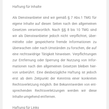
Haf­tung für Inhalte
Als Diens­te­an­bie­ter sind wir gemäß § 7 Abs.1 TMG für
eige­ne Inhal­te auf die­sen Sei­ten nach den all­ge­mei­nen
Geset­zen ver­ant­wort­lich. Nach §§ 8 bis 10 TMG sind
wir als Diens­te­an­bie­ter jedoch nicht ver­pflich­tet, über­
mit­tel­te oder gespei­cher­te frem­de Infor­ma­tio­nen zu
über­wa­chen oder nach Umstän­den zu for­schen, die auf
eine rechts­wid­ri­ge Tätig­keit hin­wei­sen.
Ver­pflich­tun­gen
zur Ent­fer­nung oder Sper­rung der Nut­zung von Infor­
ma­tio­nen nach den all­ge­mei­nen Geset­zen blei­ben hier­
von unbe­rührt. Eine dies­be­züg­li­che Haf­tung ist jedoch
erst ab dem Zeit­punkt der Kennt­nis einer kon­kre­ten
Rechts­ver­let­zung mög­lich. Bei Bekannt­wer­den von ent­
spre­chen­den Rechts­ver­let­zun­gen wer­den wir die­se
Inhal­te umge­hend entfernen.
Haf­tung für Links