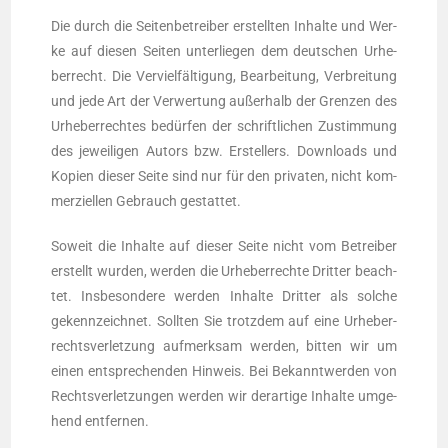
Die durch die Sei­ten­be­trei­ber erstell­ten Inhal­te und Wer­
ke auf die­sen Sei­ten unter­lie­gen dem deut­schen Urhe­
ber­recht. Die Ver­viel­fäl­ti­gung, Bear­bei­tung, Ver­brei­tung
und jede Art der Ver­wer­tung außer­halb der Gren­zen des
Urhe­ber­rech­tes bedür­fen der schrift­li­chen Zustim­mung
des jewei­li­gen Autors bzw. Erstel­lers. Down­loads und
Kopien die­ser Sei­te sind nur für den pri­va­ten, nicht kom­
mer­zi­el­len Gebrauch gestattet.
Soweit die Inhal­te auf die­ser Sei­te nicht vom Betrei­ber
erstellt wur­den, wer­den die Urhe­ber­rech­te Drit­ter beach­
tet. Ins­be­son­de­re wer­den Inhal­te Drit­ter als sol­che
gekenn­zeich­net. Soll­ten Sie trotz­dem auf eine Urhe­ber­
rechts­ver­let­zung auf­merk­sam wer­den, bit­ten wir um
einen ent­spre­chen­den Hin­weis. Bei Bekannt­wer­den von
Rechts­ver­let­zun­gen wer­den wir der­ar­ti­ge Inhal­te umge­
hend entfernen.