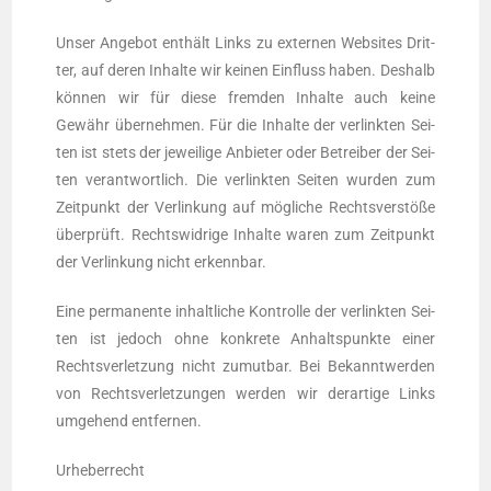
Unser Ange­bot ent­hält Links zu exter­nen Web­sites Drit­
ter, auf deren Inhal­te wir kei­nen Ein­fluss haben. Des­halb
kön­nen wir für die­se frem­den Inhal­te auch kei­ne
Gewähr über­neh­men. Für die Inhal­te der ver­link­ten Sei­
ten ist stets der jewei­li­ge Anbie­ter oder Betrei­ber der Sei­
ten ver­ant­wort­lich. Die ver­link­ten Sei­ten wur­den zum
Zeit­punkt der Ver­lin­kung auf mög­li­che Rechts­ver­stö­ße
über­prüft. Rechts­wid­ri­ge Inhal­te waren zum Zeit­punkt
der Ver­lin­kung nicht erkennbar.
Eine per­ma­nen­te inhalt­li­che Kon­trol­le der ver­link­ten Sei­
ten ist jedoch ohne kon­kre­te Anhalts­punk­te einer
Rechts­ver­let­zung nicht zumut­bar. Bei Bekannt­wer­den
von Rechts­ver­let­zun­gen wer­den wir der­ar­ti­ge Links
umge­hend entfernen.
Urhe­ber­recht