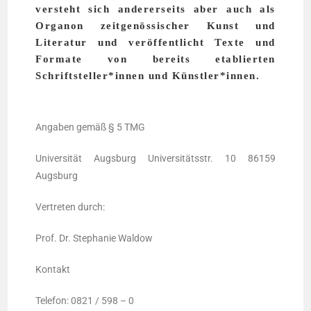
versteht sich andererseits aber auch als
Organon zeitgenössischer Kunst und
Literatur und veröffentlicht Texte und
Formate von bereits etablierten
Schriftsteller*innen und Künstler*innen.
Anga­ben gemäß § 5 TMG
Uni­ver­si­tät Augs­burg Uni­ver­si­täts­str. 10 86159
Augsburg
Ver­tre­ten durch:
Prof. Dr. Ste­pha­nie Waldow
Kon­takt
Tele­fon: 0821 / 598 – 0