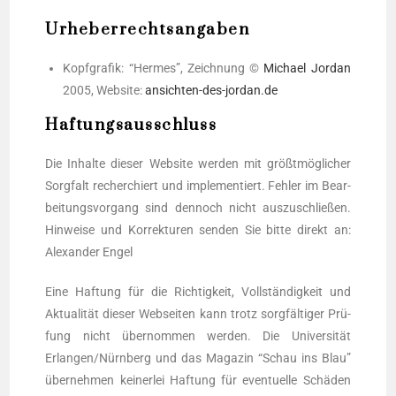
Urheberrechtsangaben
Kopf­gra­fik: “Her­mes”, Zeich­nung ©
Micha­el Jor­dan
2005, Web­site:
ansichten-des-jordan.de
Haftungsausschluss
Die Inhal­te die­ser Web­site wer­den mit größt­mög­li­cher
Sorg­falt recher­chiert und imple­men­tiert. Feh­ler im Bear­
bei­tungs­vor­gang sind den­noch nicht aus­zu­schlie­ßen.
Hin­wei­se und Kor­rek­tu­ren sen­den Sie bit­te direkt an:
Alex­an­der Engel
Eine Haf­tung für die Rich­tig­keit, Voll­stän­dig­keit und
Aktua­li­tät die­ser Web­sei­ten kann trotz sorg­fäl­ti­ger Prü­
fung nicht über­nom­men wer­den. Die Uni­ver­si­tät
Erlangen/Nürnberg und das Maga­zin “Schau ins Blau”
über­neh­men kei­ner­lei Haf­tung für even­tu­el­le Schä­den