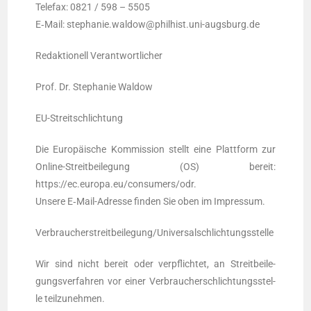
Tele­fax: 0821 / 598 – 5505
E‑Mail: stephanie.waldow@philhist.uni-augsburg.de
Redak­tio­nell Verantwortlicher
Prof. Dr. Ste­pha­nie Waldow
EU-Streit­schlich­tung
Die Euro­päi­sche Kom­mis­si­on stellt eine Platt­form zur
Online-Streit­bei­le­gung (OS) bereit:
https://ec.europa.eu/consumers/odr.
Unse­re E‑Mail-Adres­se fin­den Sie oben im Impressum.
Verbraucherstreitbeilegung/Universalschlichtungsstelle
Wir sind nicht bereit oder ver­pflich­tet, an Streit­bei­le­
gungs­ver­fah­ren vor einer Ver­brau­cher­schlich­tungs­stel­
le teilzunehmen.