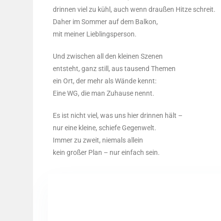
drin­nen viel zu kühl, auch wenn drau­ßen Hit­ze schreit.
Daher im Som­mer auf dem Bal­kon,
mit mei­ner Lieblingsperson.
Und zwi­schen all den klei­nen Sze­nen
ent­steht, ganz still, aus tau­send The­men
ein Ort, der mehr als Wän­de kennt:
Eine WG, die man Zuhau­se nennt.
Es ist nicht viel, was uns hier drin­nen hält –
nur eine klei­ne, schie­fe Gegen­welt.
Immer zu zweit, nie­mals allein
kein gro­ßer Plan – nur ein­fach sein.