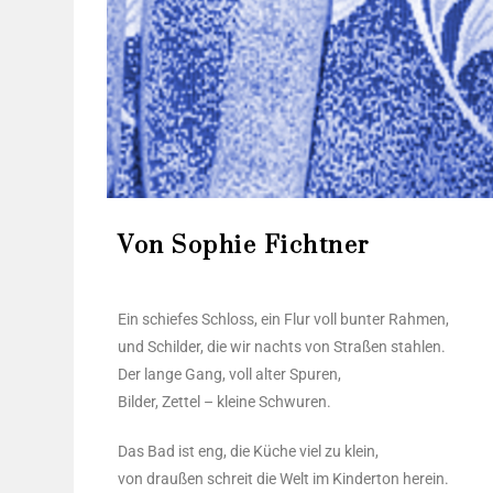
Von Sophie Fichtner
Ein schie­fes Schloss, ein Flur voll bun­ter Rah­men,
und Schil­der, die wir nachts von Stra­ßen stah­len.
Der lan­ge Gang, voll alter Spu­ren,
Bil­der, Zet­tel – klei­ne Schwuren.
Das Bad ist eng, die Küche viel zu klein,
von drau­ßen schreit die Welt im Kin­der­ton her­ein.