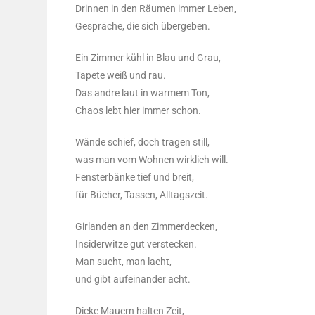
Drin­nen in den Räu­men immer Leben,
Gesprä­che, die sich übergeben.
Ein Zim­mer kühl in Blau und Grau,
Tape­te weiß und rau.
Das and­re laut in war­mem Ton,
Cha­os lebt hier immer schon.
Wän­de schief, doch tra­gen still,
was man vom Woh­nen wirk­lich will.
Fens­ter­bän­ke tief und breit,
für Bücher, Tas­sen, Alltagszeit.
Gir­lan­den an den Zim­mer­de­cken,
Insi­der­wit­ze gut ver­ste­cken.
Man sucht, man lacht,
und gibt auf­ein­an­der acht.
Dicke Mau­ern hal­ten Zeit,