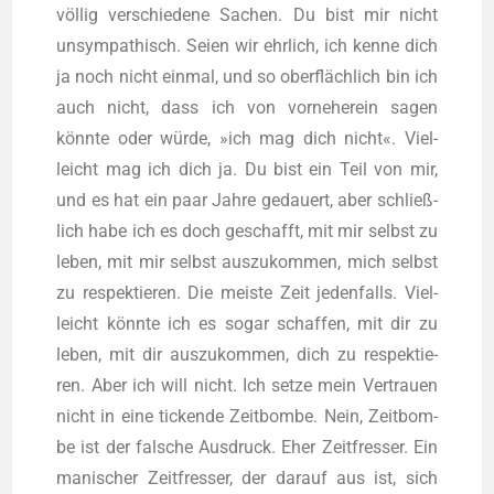
völ­lig ver­schie­de­ne Sachen. Du bist mir nicht
unsym­pa­thisch. Sei­en wir ehr­lich, ich ken­ne dich
ja noch nicht ein­mal, und so ober­fläch­lich bin ich
auch nicht, dass ich von vor­ne­her­ein sagen
könn­te oder wür­de, »ich mag dich nicht«. Viel­
leicht mag ich dich ja. Du bist ein Teil von mir,
und es hat ein paar Jah­re gedau­ert, aber schließ­
lich habe ich es doch geschafft, mit mir selbst zu
leben, mit mir selbst aus­zu­kom­men, mich selbst
zu respek­tie­ren. Die meis­te Zeit jeden­falls. Viel­
leicht könn­te ich es sogar schaf­fen, mit dir zu
leben, mit dir aus­zu­kom­men, dich zu respek­tie­
ren. Aber ich will nicht. Ich set­ze mein Ver­trau­en
nicht in eine ticken­de Zeit­bom­be. Nein, Zeit­bom­
be ist der fal­sche Aus­druck. Eher Zeit­fres­ser. Ein
mani­scher Zeit­fres­ser, der dar­auf aus ist, sich