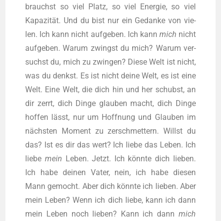
brauchst so viel Platz, so viel Ener­gie, so viel
Kapa­zi­tät. Und du bist nur ein Gedan­ke von vie­
len. Ich kann nicht auf­ge­ben. Ich kann
mich
nicht
auf­ge­ben. War­um zwingst du mich? War­um ver­
suchst du, mich zu zwin­gen? Die­se Welt ist nicht,
was du denkst. Es ist nicht dei­ne Welt, es ist eine
Welt. Eine Welt, die dich hin und her schubst, an
dir zerrt, dich Din­ge glau­ben macht, dich Din­ge
hof­fen lässt, nur um Hoff­nung und Glau­ben im
nächs­ten Moment zu zer­schmet­tern. Willst du
das? Ist es dir das wert? Ich lie­be das Leben. Ich
lie­be
mein
Leben. Jetzt. Ich könn­te dich lie­ben.
Ich habe dei­nen Vater, nein, ich habe die­sen
Mann gemocht. Aber dich könn­te ich lie­ben. Aber
mein Leben? Wenn ich dich lie­be, kann ich dann
mein Leben noch lie­ben? Kann ich dann
mich