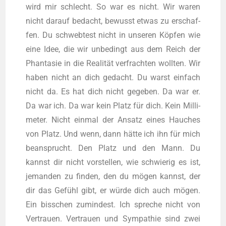
wird mir schlecht. So war es nicht. Wir waren
nicht dar­auf bedacht, bewusst etwas zu erschaf­
fen. Du schweb­test nicht in unse­ren Köp­fen wie
eine Idee, die wir unbe­dingt aus dem Reich der
Phan­ta­sie in die Rea­li­tät ver­frach­ten woll­ten. Wir
haben nicht an dich gedacht. Du warst ein­fach
nicht da. Es hat dich nicht gege­ben. Da war er.
Da war ich. Da war kein Platz für dich. Kein Mil­li­
me­ter. Nicht ein­mal der Ansatz eines Hau­ches
von Platz. Und wenn, dann hät­te ich ihn für mich
bean­sprucht. Den Platz und den Mann. Du
kannst dir nicht vor­stel­len, wie schwie­rig es ist,
jeman­den zu fin­den, den du mögen kannst, der
dir das Gefühl gibt, er wür­de dich auch mögen.
Ein biss­chen zumin­dest. Ich spre­che nicht von
Ver­trau­en. Ver­trau­en und Sym­pa­thie sind zwei