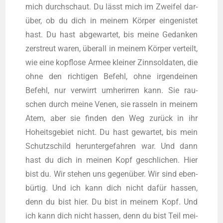
mich durch­schaut. Du lässt mich im Zwei­fel dar­
über, ob du dich in mei­nem Kör­per ein­ge­nis­tet
hast. Du hast abge­war­tet, bis mei­ne Gedan­ken
zer­streut waren, über­all in mei­nem Kör­per ver­teilt,
wie eine kopf­lo­se Armee klei­ner Zinn­sol­da­ten, die
ohne den rich­ti­gen Befehl, ohne irgend­ei­nen
Befehl, nur ver­wirrt umher­ir­ren kann. Sie rau­
schen durch mei­ne Venen, sie ras­seln in mei­nem
Atem, aber sie fin­den den Weg zurück in ihr
Hoheits­ge­biet nicht. Du hast gewar­tet, bis mein
Schutz­schild her­un­ter­ge­fah­ren war. Und dann
hast du dich in mei­nen Kopf geschli­chen. Hier
bist du. Wir ste­hen uns gegen­über. Wir sind eben­
bür­tig. Und ich kann dich nicht dafür has­sen,
denn du bist hier. Du bist in mei­nem Kopf. Und
ich kann dich nicht has­sen, denn du bist Teil mei­