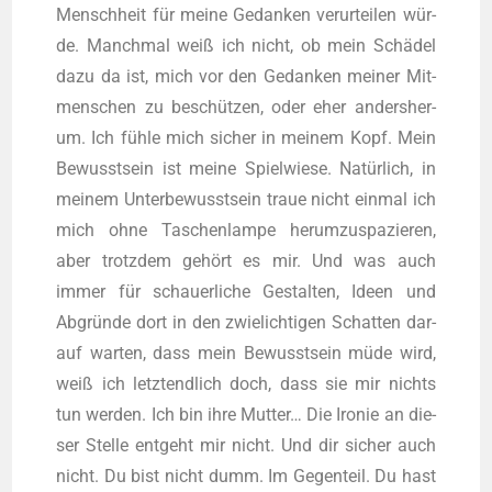
Mensch­heit für mei­ne Gedan­ken ver­ur­tei­len wür­
de. Manch­mal weiß ich nicht, ob mein Schä­del
dazu da ist, mich vor den Gedan­ken mei­ner Mit­
men­schen zu beschüt­zen, oder eher anders­her­
um. Ich füh­le mich sicher in mei­nem Kopf. Mein
Bewusst­sein ist mei­ne Spiel­wie­se. Natür­lich, in
mei­nem Unter­be­wusst­sein traue nicht ein­mal ich
mich ohne Taschen­lam­pe her­um­zu­spa­zie­ren,
aber trotz­dem gehört es mir. Und was auch
immer für schau­er­li­che Gestal­ten, Ideen und
Abgrün­de dort in den zwie­lich­ti­gen Schat­ten dar­
auf war­ten, dass mein Bewusst­sein müde wird,
weiß ich letzt­end­lich doch, dass sie mir nichts
tun wer­den. Ich bin ihre Mut­ter… Die Iro­nie an die­
ser Stel­le ent­geht mir nicht. Und dir sicher auch
nicht. Du bist nicht dumm. Im Gegen­teil. Du hast