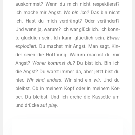
aus­kommst? Wenn du mich nicht respek­tierst?
Ich mache mir Angst.
Wo bin ich?
Das bin nicht
ich. Hast du mich ver­drängt? Oder ver­än­dert?
Und wenn ja, war­um? Ich war glück­lich. Ich konn­
te glück­lich sein. Ich kann glück­lich sein.
Etwas
explo­diert.
Du machst mir Angst. Man sagt, Kin­
der sei­en die Hoff­nung. War­um machst du mir
Angst?
Woher kommst du?
Du bist ich. Bin ich
die Angst? Du warst immer da, aber jetzt bist du
hier.
Wir sind anders
. Wir sind ein
wir
. Und du
bleibst. Ob in mei­nem Kopf oder in mei­nem Kör­
per. Du bleibst. Und ich dre­he die Kas­set­te um
und drü­cke auf
play
.