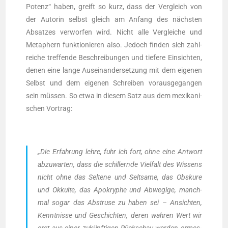
Potenz“ haben, greift so kurz, dass der Ver­gleich von
der Autorin selbst gleich am Anfang des nächs­ten
Absat­zes ver­wor­fen wird. Nicht alle Ver­glei­che und
Meta­phern funk­tio­nie­ren also. Jedoch fin­den sich zahl­
rei­che tref­fen­de Beschrei­bun­gen und tie­fe­re Ein­sich­ten,
denen eine lan­ge Aus­ein­an­der­set­zung mit dem eige­nen
Selbst und dem eige­nen Schrei­ben vor­aus­ge­gan­gen
sein müs­sen. So etwa in die­sem Satz aus dem mexi­ka­ni­
schen Vortrag:
„Die Erfah­rung leh­re, fuhr ich fort, ohne eine Ant­wort
abzu­war­ten, dass die schil­lern­de Viel­falt des Wis­sens
nicht ohne das Sel­te­ne und Selt­sa­me, das Obsku­re
und Okkul­te, das Apo­kry­phe und Abwe­gi­ge, manch­
mal sogar das Abstru­se zu haben sei – Ansich­ten,
Kennt­nis­se und Geschich­ten, deren wah­ren Wert wir
erst aus einer zukünf­ti­gen Rück­schau wer­den ermes­