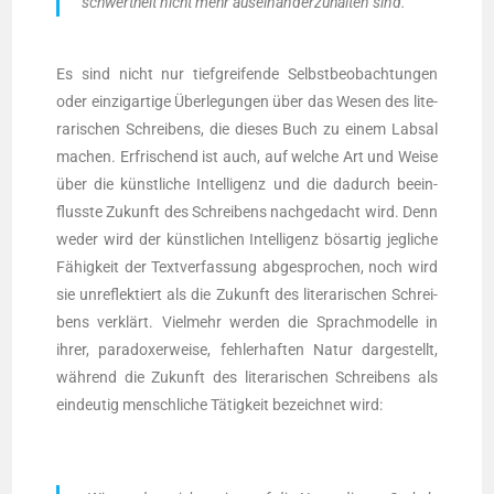
schwert­heit nicht mehr aus­ein­an­der­zu­hal­ten sind.“
Es sind nicht nur tief­grei­fen­de Selbst­be­ob­ach­tun­gen
oder ein­zig­ar­ti­ge Über­le­gun­gen über das Wesen des lite­
ra­ri­schen Schrei­bens, die die­ses Buch zu einem Lab­sal
machen. Erfri­schend ist auch, auf wel­che Art und Wei­se
über die künst­li­che Intel­li­genz und die dadurch beein­
fluss­te Zukunft des Schrei­bens nach­ge­dacht wird. Denn
weder wird der künst­li­chen Intel­li­genz bös­ar­tig jeg­li­che
Fähig­keit der Text­ver­fas­sung abge­spro­chen, noch wird
sie unre­flek­tiert als die Zukunft des lite­ra­ri­schen Schrei­
bens ver­klärt. Viel­mehr wer­den die Sprach­mo­del­le in
ihrer, para­do­xer­wei­se, feh­ler­haf­ten Natur dar­ge­stellt,
wäh­rend die Zukunft des lite­ra­ri­schen Schrei­bens als
ein­deu­tig mensch­li­che Tätig­keit bezeich­net wird: