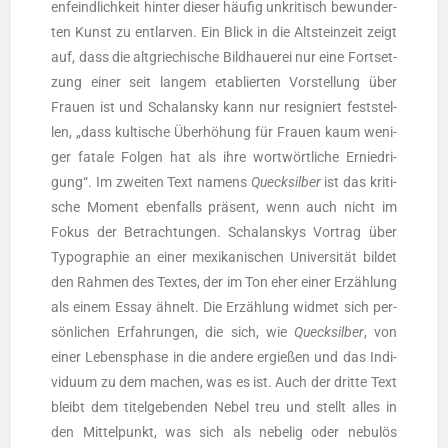
en­feind­lich­keit hin­ter die­ser häu­fig unkri­tisch bewun­der­
ten Kunst zu ent­lar­ven. Ein Blick in die Alt­stein­zeit zeigt
auf, dass die alt­grie­chi­sche Bild­haue­rei nur eine Fort­set­
zung einer seit lan­gem eta­blier­ten Vor­stel­lung über
Frau­en ist und Schal­an­sky kann nur resi­gniert fest­stel­
len, „dass kul­ti­sche Über­hö­hung für Frau­en kaum weni­
ger fata­le Fol­gen hat als ihre wort­wört­li­che Ernied­ri­
gung“. Im zwei­ten Text namens
Queck­sil­ber
ist das kri­ti­
sche Moment eben­falls prä­sent, wenn auch nicht im
Fokus der Betrach­tun­gen. Schal­an­skys Vor­trag über
Typo­gra­phie an einer mexi­ka­ni­schen Uni­ver­si­tät bil­det
den Rah­men des Tex­tes, der im Ton eher einer Erzäh­lung
als einem Essay ähnelt. Die Erzäh­lung wid­met sich per­
sön­li­chen Erfah­run­gen, die sich, wie
Queck­sil­ber
, von
einer Lebens­pha­se in die ande­re ergie­ßen und das Indi­
vi­du­um zu dem machen, was es ist. Auch der drit­te Text
bleibt dem titel­ge­ben­den Nebel treu und stellt alles in
den Mit­tel­punkt, was sich als nebe­lig oder nebu­lös