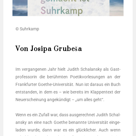
© Suhr­kamp
Von Josipa Grubeša
Im ver­gan­ge­nen Jahr hielt Judith Schal­an­sky als Gast­
pro­fes­so­rin die berühm­ten Poe­tik­vor­le­sun­gen an der
Frank­fur­ter Goe­the-Uni­ver­si­tät. Nun ist dar­aus ein Buch
ent­stan­den, in dem es – wie bereits im Klap­pen­text der
Neu­erschei­nung ange­kün­digt – „um alles geht“.
Wenn es ein Zufall war, dass aus­ge­rech­net Judith Schal­
an­sky an eine nach Goe­the benann­te Uni­ver­si­tät ein­ge­
la­den wur­de, dann war es ein glück­li­cher. Auch wenn