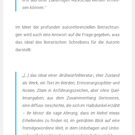
sen können.“
Im Meer der pro­fun­den auto­re­fe­ren­zi­el­len Betrach­tun­
gen wird auch eine Ant­wort auf die Fra­ge gege­ben, was
das Ide­al des lite­ra­ri­schen Schrei­bens für die Autorin
darstellt:
„[…] das Ide­al einer ›Brüh­wür­fel­li­te­ra­tur
‹, eher Zustand
als Werk, ein Text im Wer­den, Erin­ne­rungs­split­ter und
Nota­te, Zita­te in Anfüh­rungs­zei­chen, aber ohne Quel­
len­an­ga­ben, aus dem Zusam­men­hang Geris­se­nes,
eine dif­fu­se Geschich­te, die sich im Halb­dun­kel erzählt
– ihr Motor die vage Ahnung, dass im Nebel etwas
Erhel­len­des zu fin­den ist, im getrüb­ten Blick auf eine
fremd­ge­wor­de­ne Welt, in dem Unbe­ha­gen und Unbe­