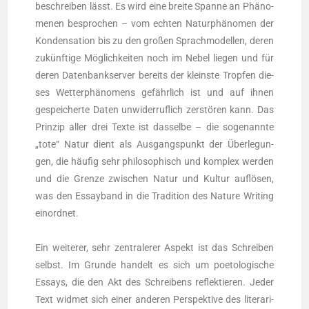
beschrei­ben lässt. Es wird eine brei­te Span­ne an Phä­no­
me­nen bespro­chen – vom ech­ten Natur­phä­no­men der
Kon­den­sa­ti­on bis zu den gro­ßen Sprach­mo­del­len, deren
zukünf­ti­ge Mög­lich­kei­ten noch im Nebel lie­gen und für
deren Daten­bank­ser­ver bereits der kleins­te Trop­fen die­
ses Wet­ter­phä­no­mens gefähr­lich ist und auf ihnen
gespei­cher­te Daten unwi­der­ruf­lich zer­stö­ren kann. Das
Prin­zip aller drei Tex­te ist das­sel­be – die soge­nann­te
„tote“ Natur dient als Aus­gangs­punkt der Über­le­gun­
gen, die häu­fig sehr phi­lo­so­phisch und kom­plex wer­den
und die Gren­ze zwi­schen Natur und Kul­tur auf­lö­sen,
was den Essay­band in die Tra­di­ti­on des Natu­re Wri­ting
ein­ord­net.
Ein wei­te­rer, sehr zen­tra­le­rer Aspekt ist das Schrei­ben
selbst. Im Grun­de han­delt es sich um poe­to­lo­gi­sche
Essays, die den Akt des Schrei­bens reflek­tie­ren. Jeder
Text wid­met sich einer ande­ren Per­spek­ti­ve des lite­ra­ri­