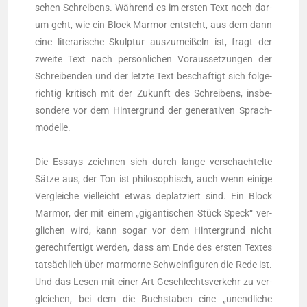
schen Schrei­bens. Wäh­rend es im ers­ten Text noch dar­
um geht, wie ein Block Mar­mor ent­steht, aus dem dann
eine lite­ra­ri­sche Skulp­tur aus­zu­mei­ßeln ist, fragt der
zwei­te Text nach per­sön­li­chen Vor­aus­set­zun­gen der
Schrei­ben­den und der letz­te Text beschäf­tigt sich fol­ge­
rich­tig kri­tisch mit der Zukunft des Schrei­bens, ins­be­
son­de­re vor dem Hin­ter­grund der gene­ra­ti­ven Sprach­
mo­del­le.
Die Essays zeich­nen sich durch lan­ge ver­schach­tel­te
Sät­ze aus, der Ton ist phi­lo­so­phisch, auch wenn eini­ge
Ver­glei­che viel­leicht etwas deplat­ziert sind. Ein Block
Mar­mor, der mit einem „gigan­ti­schen Stück Speck“ ver­
gli­chen wird, kann sogar vor dem Hin­ter­grund nicht
gerecht­fer­tigt wer­den, dass am Ende des ers­ten Tex­tes
tat­säch­lich über mar­mor­ne Schwein­fi­gu­ren die Rede ist.
Und das Lesen mit einer Art Geschlechts­ver­kehr zu ver­
glei­chen, bei dem die Buch­sta­ben eine „unend­li­che