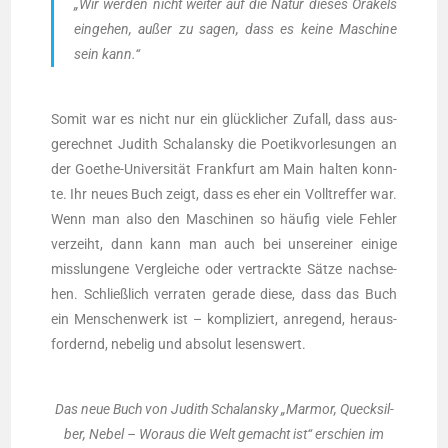
„Wir wer­den nicht wei­ter auf die Natur die­ses Ora­kels
ein­ge­hen, außer zu sagen, dass es kei­ne Maschi­ne
sein kann.
“
Somit war es nicht nur ein glück­li­cher Zufall, dass aus­
ge­rech­net Judith Schal­an­sky die Poe­tik­vor­le­sun­gen an
der Goe­the-Uni­ver­si­tät Frank­furt am Main hal­ten konn­
te. Ihr neu­es Buch zeigt, dass es eher ein Voll­tref­fer war.
Wenn man also den Maschi­nen so häu­fig vie­le Feh­ler
ver­zeiht, dann kann man auch bei unser­ei­ner eini­ge
miss­lun­ge­ne Ver­glei­che oder ver­track­te Sät­ze nach­se­
hen. Schließ­lich ver­ra­ten gera­de die­se, dass das Buch
ein Men­schen­werk ist – kom­pli­ziert, anre­gend, her­aus­
for­dernd, nebe­lig und abso­lut lesenswert.
Das neue Buch von Judith Schal­an­sky „Mar­mor, Queck­sil­
ber, Nebel – Wor­aus die Welt gemacht ist“ erschien im