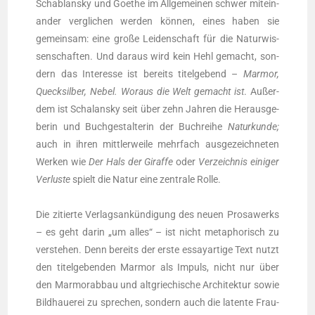
Schablan­sky und Goe­the im All­ge­mei­nen schwer mit­ein­
an­der ver­gli­chen wer­den kön­nen, eines haben sie
gemein­sam: eine gro­ße Lei­den­schaft für die Natur­wis­
sen­schaf­ten. Und dar­aus wird kein Hehl gemacht, son­
dern das Inter­es­se ist bereits titel­ge­bend –
Mar­mor,
Queck­sil­ber, Nebel. Wor­aus die Welt gemacht ist
. Außer­
dem ist Schal­an­sky seit über zehn Jah­ren die Her­aus­ge­
be­rin und Buch­ge­stal­te­rin der Buch­rei­he
Natur­kun­de;
auch in ihren mitt­ler­wei­le mehr­fach aus­ge­zeich­ne­ten
Wer­ken wie
Der Hals der Giraf­fe
oder
Ver­zeich­nis eini­ger
Ver­lus­te
spielt die Natur eine zen­tra­le Rol­le.
Die zitier­te Ver­lags­an­kün­di­gung des neu­en Pro­sa­werks
– es geht dar­in „um alles“ – ist nicht meta­pho­risch zu
ver­ste­hen. Denn bereits der ers­te essay­ar­ti­ge Text nutzt
den titel­ge­ben­den Mar­mor als Impuls, nicht nur über
den Mar­mor­ab­bau und alt­grie­chi­sche Archi­tek­tur sowie
Bild­haue­rei zu spre­chen, son­dern auch die laten­te Frau­