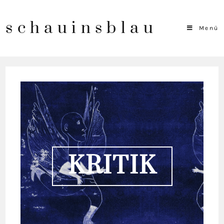
schauinsblau
Menü
KRI­TIK