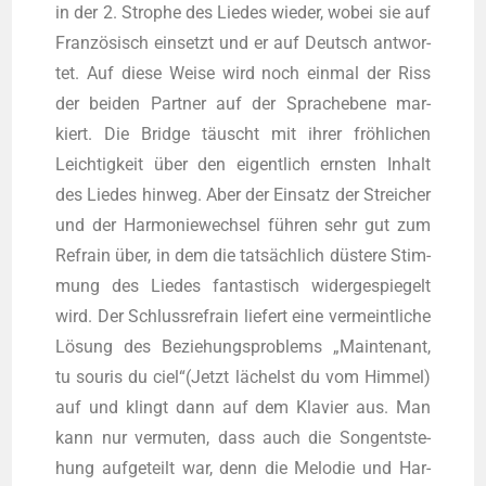
in der 2. Stro­phe des Lie­des wie­der, wobei sie auf
Fran­zö­sisch ein­setzt und er auf Deutsch ant­wor­
tet. Auf die­se Wei­se wird noch ein­mal der Riss
der bei­den Part­ner auf der Sprach­ebe­ne mar­
kiert. Die Bridge täuscht mit ihrer fröh­li­chen
Leich­tig­keit über den eigent­lich erns­ten Inhalt
des Lie­des hin­weg. Aber der Ein­satz der Strei­cher
und der Har­mo­nie­wech­sel füh­ren sehr gut zum
Refrain über, in dem die tat­säch­lich düs­te­re Stim­
mung des Lie­des fan­tas­tisch wider­ge­spie­gelt
wird. Der Schluss­re­frain lie­fert eine ver­meint­li­che
Lösung des Bezie­hungs­pro­blems „Main­ten­ant,
tu sou­ris du ciel“(Jetzt lächelst du vom Him­mel)
auf und klingt dann auf dem Kla­vier aus. Man
kann nur ver­mu­ten, dass auch die Song­ent­ste­
hung auf­ge­teilt war, denn die Melo­die und Har­