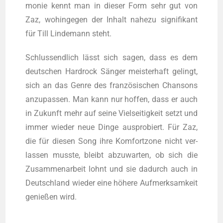
mo­nie kennt man in die­ser Form sehr gut von
Zaz, wohin­ge­gen der Inhalt nahe­zu signi­fi­kant
für Till Lin­de­mann steht.
Schluss­end­lich lässt sich sagen, dass es dem
deut­schen Hard­rock Sän­ger meis­ter­haft gelingt,
sich an das Gen­re des fran­zö­si­schen Chan­sons
anzu­pas­sen. Man kann nur hof­fen, dass er auch
in Zukunft mehr auf sei­ne Viel­sei­tig­keit setzt und
immer wie­der neue Din­ge aus­pro­biert. Für Zaz,
die für die­sen Song ihre Kom­fort­zo­ne nicht ver­
las­sen muss­te, bleibt abzu­war­ten, ob sich die
Zusam­men­ar­beit lohnt und sie dadurch auch in
Deutsch­land wie­der eine höhe­re Auf­merk­sam­keit
genie­ßen wird.