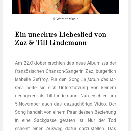
© Warner Music
Ein unechtes Liebeslied von
Zaz & Till Lindemann
Am 22.Oktober erschien das neue Album
Isa
der
fran­zö­si­schen Chan­son-Sän­ge­rin Zaz, bür­ger­lich
Isa­bel­le Geffroy. Für den Song
Le jar­din des lar­
mes
hol­te sie sich Unter­stüt­zung von kei­nem
gerin­ge­ren als Till Lin­de­mann. Nun erschien am
5.November auch das dazu­ge­hö­ri­ge Video. Der
Song han­delt von einem Paar, des­sen Bezie­hung
in eine Sack­gas­se gera­ten ist. Nur der Tod
scheint einen Aus­weg dafür dar­zu­stel­len. Das