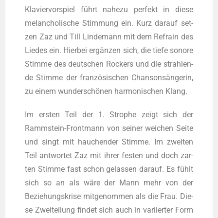
Kla­vier­vor­spiel führt nahe­zu per­fekt in die­se
melan­cho­li­sche Stim­mung ein. Kurz dar­auf set­
zen Zaz und Till Lin­de­mann mit dem Refrain des
Lie­des ein. Hier­bei ergän­zen sich, die tie­fe sono­re
Stim­me des deut­schen Rockers und die strah­len­
de Stim­me der fran­zö­si­schen Chan­son­sän­ge­rin,
zu einem wun­der­schö­nen har­mo­ni­schen Klang.
Im ers­ten Teil der 1. Stro­phe zeigt sich der
Ramm­stein-Front­mann von sei­ner wei­chen Sei­te
und singt mit hau­chen­der Stim­me. Im zwei­ten
Teil ant­wor­tet Zaz mit ihrer fes­ten und doch zar­
ten Stim­me fast schon gelas­sen dar­auf. Es fühlt
sich so an als wäre der Mann mehr von der
Bezie­hungs­kri­se mit­ge­nom­men als die Frau. Die­
se Zwei­tei­lung fin­det sich auch in vari­ier­ter Form