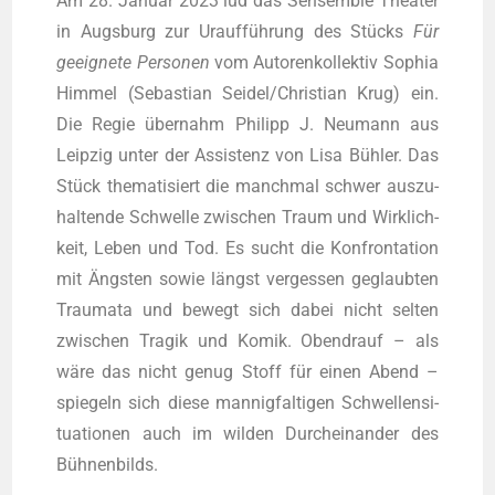
Am 28. Janu­ar 2023 lud das Sen­sem­ble Thea­ter
in Augs­burg zur Urauf­füh­rung des Stücks
Für
geeig­ne­te Per­so­nen
vom Autoren­kol­lek­tiv Sophia
Him­mel (Sebas­ti­an Seidel/Christian Krug) ein.
Die Regie über­nahm Phil­ipp J. Neu­mann aus
Leip­zig unter der Assis­tenz von Lisa Büh­ler. Das
Stück the­ma­ti­siert die manch­mal schwer aus­zu­
hal­ten­de Schwel­le zwi­schen Traum und Wirk­lich­
keit, Leben und Tod. Es sucht die Kon­fron­ta­ti­on
mit Ängs­ten sowie längst ver­ges­sen geglaub­ten
Trau­ma­ta und bewegt sich dabei nicht sel­ten
zwi­schen Tra­gik und Komik. Oben­drauf – als
wäre das nicht genug Stoff für einen Abend –
spie­geln sich die­se man­nig­fal­ti­gen Schwel­len­si­
tua­tio­nen auch im wil­den Durch­ein­an­der des
Bühnenbilds.