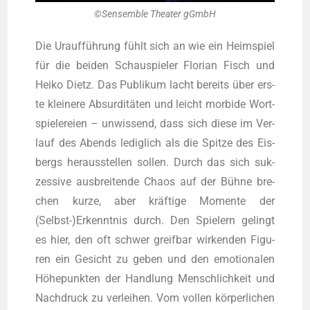
©Sen­sem­ble Thea­ter gGmbH
Die Urauf­füh­rung fühlt sich an wie ein Heim­spiel
für die bei­den Schau­spie­ler Flo­ri­an Fisch und
Hei­ko Dietz. Das Publi­kum lacht bereits über ers­
te klei­ne­re Absur­di­tä­ten und leicht mor­bi­de Wort­
spie­le­rei­en – unwis­send, dass sich die­se im Ver­
lauf des Abends ledig­lich als die Spit­ze des Eis­
bergs her­aus­stel­len sol­len. Durch das sich suk­
zes­si­ve aus­brei­ten­de Cha­os auf der Büh­ne bre­
chen kur­ze, aber kräf­ti­ge Momen­te der
(Selbst-)Erkenntnis durch. Den Spie­lern gelingt
es hier, den oft schwer greif­bar wir­ken­den Figu­
ren ein Gesicht zu geben und den emo­tio­na­len
Höhe­punk­ten der Hand­lung Mensch­lich­keit und
Nach­druck zu ver­lei­hen. Vom vol­len kör­per­li­chen