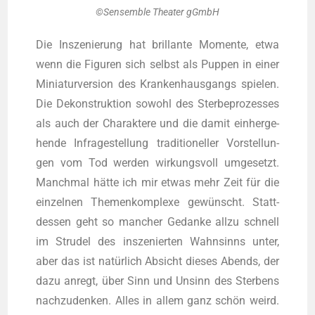
©Sen­sem­ble Thea­ter gGmbH
Die Insze­nie­rung hat bril­lan­te Momen­te, etwa
wenn die Figu­ren sich selbst als Pup­pen in einer
Minia­tur­ver­si­on des Kran­ken­haus­gangs spie­len.
Die Dekon­struk­ti­on sowohl des Ster­be­pro­zes­ses
als auch der Cha­rak­te­re und die damit ein­her­ge­
hen­de Infra­ge­stel­lung tra­di­tio­nel­ler Vor­stel­lun­
gen vom Tod wer­den wir­kungs­voll umge­setzt.
Manch­mal hät­te ich mir etwas mehr Zeit für die
ein­zel­nen The­men­kom­ple­xe gewünscht. Statt­
des­sen geht so man­cher Gedan­ke all­zu schnell
im Stru­del des insze­nier­ten Wahn­sinns unter,
aber das ist natür­lich Absicht die­ses Abends, der
dazu anregt, über Sinn und Unsinn des Ster­bens
nach­zu­den­ken. Alles in allem ganz schön weird.