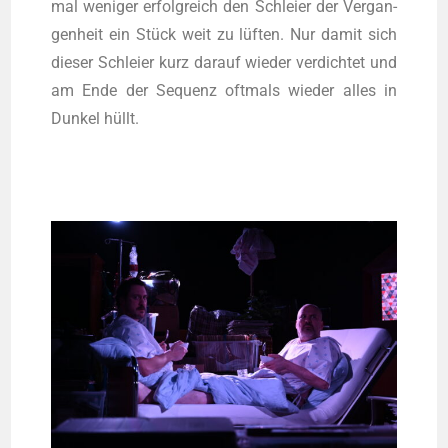
mal weni­ger erfolg­reich den Schlei­er der Ver­gan­
gen­heit ein Stück weit zu lüf­ten. Nur damit sich
die­ser Schlei­er kurz dar­auf wie­der ver­dich­tet und
am Ende der Sequenz oft­mals wie­der alles in
Dun­kel hüllt.