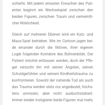
schlei­fe. Mit jedem erneu­ten Erwa­chen des Pati­
en­ten beginnt ein Wech­sel­spiel zwi­schen den
bei­den Figu­ren, zwi­schen Traum und ver­meint­li­
cher Wirklichkeit.
Gleich auf meh­re­ren Ebe­nen wird ein Katz- und
Maus-Spiel betrie­ben. Wie im Car­toon jagen bei­
de ein­an­der durch die fik­ti­ven, ihrer eige­nen
Logik fol­gen­den Kor­ri­do­re des Büh­nen­bilds. Der
Pati­ent möch­te ent­las­sen wer­den, doch der Pfle­
ger ver­sucht ihn mit sei­nen Ängs­ten, sei­nen
Schuld­ge­füh­len und sei­nem Kind­heits­trau­ma zu
kon­fron­tie­ren. Sowohl der nahen­de Tod als auch
das Trau­ma wer­den stets nur ange­deu­tet, höchs­
tens umris­sen, aber nicht aus­buch­sta­biert.
Immer wie­der ins­ti­gie­ren bei­de Figu­ren mal mehr,