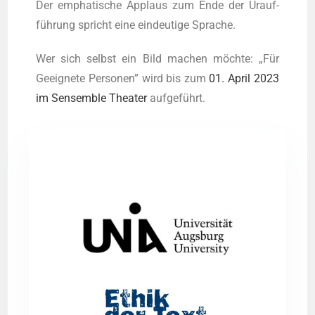
Der empha­ti­sche Applaus zum Ende der Urauf­
füh­rung spricht eine ein­deu­ti­ge Sprache.
Wer sich selbst ein Bild machen möch­te: „Für
Geeig­ne­te Per­so­nen” wird bis zum
01. April 2023
im Sen­sem­ble Thea­ter
aufgeführt.