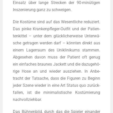
Ein­satz über lan­ge Stre­cken der 90-minü­ti­gen
Insze­nie­rung ganz zu schweigen.
Die Kos­tü­me sind auf das Wesent­li­che redu­ziert.
Das pin­ke Kran­ken­pfle­ger-Out­fit und der Pati­en­
ten­kit­tel – unter dem glück­li­cher­wei­se Unter­wä­
sche getra­gen wer­den darf – könn­ten direkt aus
einem Lager­raum des Uni­kli­ni­kums stam­men.
Abge­se­hen davon muss der Pati­ent oft genug
ein ein­fa­ches brau­nes Jackett und die dazu­ge­hö­
ri­ge Hose an und wie­der aus­zie­hen. In Anbe­
tracht der Tat­sa­che, dass die Figu­ren zu Beginn
jeder Sze­ne wie­der in eine Art Sta­tus quo zurück­
fal­len, ist die mini­ma­lis­ti­sche Kos­tü­mie­rung
nachvollziehbar.
Das Büh­nen­bild, durch das die Spie­ler ein­an­der