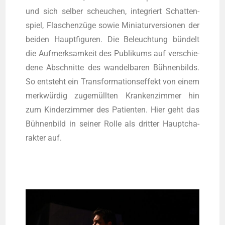
und sich sel­ber scheu­chen, inte­griert Schat­ten­
spiel, Fla­schen­zü­ge sowie Minia­tur­ver­sio­nen der
bei­den Haupt­fi­gu­ren. Die Beleuch­tung bün­delt
die Auf­merk­sam­keit des Publi­kums auf ver­schie­
de­ne Abschnit­te des wan­del­ba­ren Büh­nen­bilds.
So ent­steht ein Trans­for­ma­ti­ons­ef­fekt von einem
merk­wür­dig zuge­müll­ten Kran­ken­zim­mer hin
zum Kin­der­zim­mer des Pati­en­ten. Hier geht das
Büh­nen­bild in sei­ner Rol­le als drit­ter Haupt­cha­
rak­ter auf.