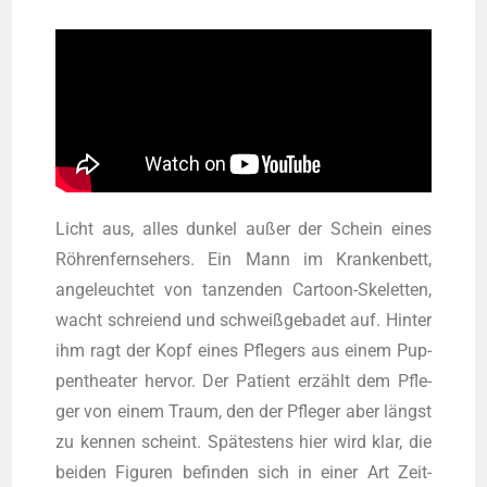
Licht aus, alles dun­kel außer der Schein eines
Röh­ren­fern­se­hers. Ein Mann im Kran­ken­bett,
ange­leuch­tet von tan­zen­den Car­toon-Ske­let­ten,
wacht schrei­end und schweiß­ge­ba­det auf. Hin­ter
ihm ragt der Kopf eines Pfle­gers aus einem Pup­
pen­thea­ter her­vor. Der Pati­ent erzählt dem Pfle­
ger von einem Traum, den der Pfle­ger aber längst
zu ken­nen scheint. Spä­tes­tens hier wird klar, die
bei­den Figu­ren befin­den sich in einer Art Zeit­