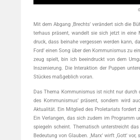
©
Mit dem Abgang ‚Brechts‘ ver­än­dert sich die Bü
ter­haus prä­sent, wan­delt sie sich jetzt in ein
druck, dass bei­na­he ver­ges­sen wer­den kann, d
Ford‘ einen Song über den Kom­mu­nis­mus zu ein
zeug spielt, bin ich beein­druckt von dem Umgan
Insze­nie­rung. Die Inter­ak­ti­on der Pup­pen un
Stü­ckes maß­geb­lich voran.
Das The­ma Kom­mu­nis­mus ist nicht nur durch di
des Kom­mu­nis­mus‘ prä­sent, son­dern wird auc
Aktua­li­tät. Ein Mit­glied des Pro­le­ta­ri­ats for­de
Ein Ver­lan­gen, das sich zudem im Pro­gramm und in
spie­geln scheint. The­ma­tisch unter­streicht das
Bedeu­tung von Glau­ben. ‚Marx‘ wirft ‚Gott‘ vor, 