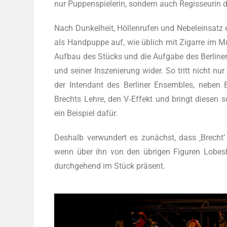
nur Pup­pen­spie­le­rin, son­dern auch Regis­seu­rin
Nach Dun­kel­heit, Höl­len­ru­fen und Nebel­ein­satz 
als Hand­pup­pe auf, wie üblich mit Zigar­re im M
Auf­bau des Stücks und die Auf­ga­be des Ber­li­ne
und sei­ner Insze­nie­rung wider. So tritt nicht
der Inten­dant des Ber­li­ner Ensem­bles, neben B
Brechts Leh­re, den V‑Effekt und bringt die­sen s
ein Bei­spiel dafür.
Des­halb ver­wun­dert es zunächst, dass ‚Brecht‘ nu
wenn über ihn von den übri­gen Figu­ren Lobes­h
durch­ge­hend im Stück präsent.