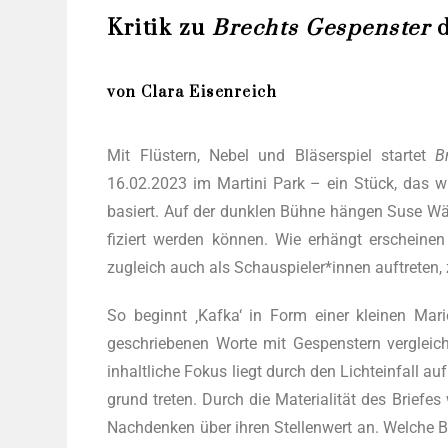
Kritik zu
Brechts Gespenster
d
von Clara Eisenreich
Mit Flüs­tern, Nebel und Blä­ser­spiel star­tet
B
16.02.2023 im Mar­ti­ni Park – ein Stück, das wi
basiert. Auf der dunk­len Büh­ne hän­gen Suse Wäch­
fi­ziert wer­den kön­nen. Wie erhängt erschei­ne
zugleich auch als Schauspieler*innen auf­tre­te
So beginnt ‚Kaf­ka‘ in Form einer klei­nen Mario­n
geschrie­be­nen Wor­te mit Gespens­tern ver­gleich
inhalt­li­che Fokus liegt durch den Licht­ein­fall au
grund tre­ten. Durch die Mate­ria­li­tät des Brie­fes
Nach­den­ken über ihren Stel­len­wert an. Wel­che 