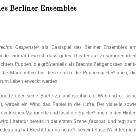
es Berliner Ensembles
rechts Gespens­ter
als Gast­spiel des Ber­li­ner Ensem­bles a
e­der ein­mal beweist, dass gutes Thea­ter auf Zusam­men­ar­bei
ters Pup­pen, die größ­ten­teils als Brechts Zeit­ge­nos­sen iden­ti
n die Mario­net­ten bis die­se durch die Puppenspieler*innen, di
n, zum Leben erweckt werden.
et­te über sei­ne Brie­fe zu phi­lo­so­phie­ren. Wäh­rend er sei­n
t, wir­belt ein Wind das Papier in die Lüf­te. Der visu­el­le sowi
f der klei­nen Mario­net­te und lässt die Spieler*innen in den Hin­ter
 wird Lite­ra­tur bereits in der ers­ten Sze­ne ‚fass­bar‘ und regt zu
Bedeu­tung hat Brecht für uns heu­te?, scheint Suse Wäch­ter, nich