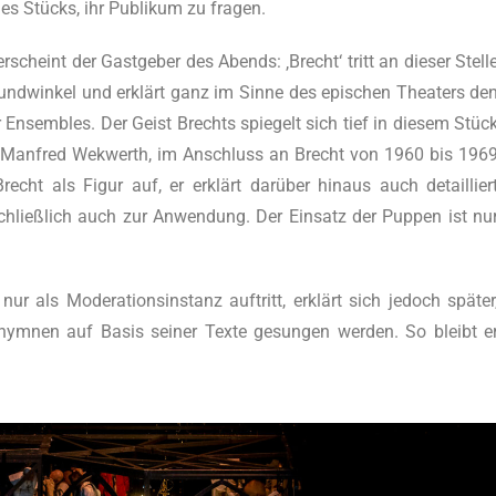
 des Stücks, ihr Publi­kum zu fragen.
erscheint der Gast­ge­ber des Abends: ‚Brecht‘ tritt an die­ser Stel­l
und­win­kel und erklärt ganz im Sin­ne des epi­schen Thea­ters de
r Ensem­bles. Der Geist Brechts spie­gelt sich tief in die­sem Stüc
 nur Man­fred Wekwerth, im Anschluss an Brecht von 1960 bis 196
recht als Figur auf, er erklärt dar­über hin­aus auch detail­lier
chließ­lich auch zur Anwen­dung. Der Ein­satz der Pup­pen ist nu
r als Mode­ra­ti­ons­in­stanz auf­tritt, erklärt sich jedoch spä­ter
ym­nen auf Basis sei­ner Tex­te gesun­gen wer­den. So bleibt e