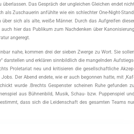
u über­las­sen. Das Gespräch der unglei­chen Glei­chen endet nich
h als Zuschaue­rin anfühl­te wie ein schlech­ter One-Night-Stand
en über sich als alte, wei­ße Män­ner. Durch das Auf­grei­fen die­se
ird auch hier das Publi­kum zum Nach­den­ken über Kano­ni­sie­run
ra­tur angeregt.
n­bar nahe, kom­men drei der sie­ben Zwer­ge zu Wort. Sie sol­le
 dar­stel­len und erklä­ren sinn­bild­lich die man­geln­den Auf­stiegs
ts Pro­le­ta­ri­at neu und kri­ti­sie­ren die gesell­schaft­li­che Akzep
hen Jobs. Der Abend ende­te, wie er auch begon­nen hat­te, mit ‚Kaf
schickt wur­de .Brechts Gespens­ter schei­nen Ruhe gefun­den z
men­spiel aus Büh­nen­bild, Musik, Schau- bzw. Pup­pen­spiel un
abge­stimmt, dass sich die Lei­den­schaft des gesam­ten Teams nu