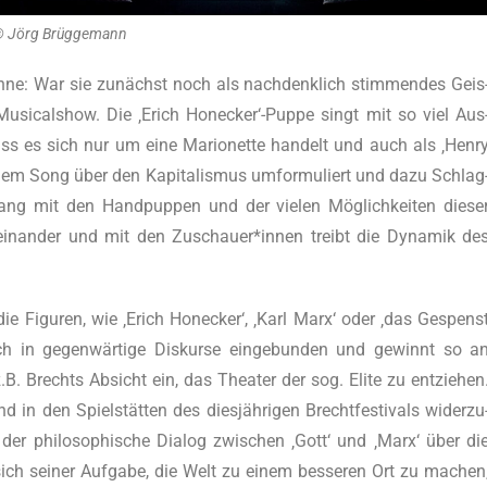
 Jörg Brüggemann
h­ne: War sie zunächst noch als nach­denk­lich stim­men­des Geis
e Musi­cal­show. Die ‚Erich Honecker‘-Puppe singt mit so viel Aus
ass es sich nur um eine Mario­net­te han­delt und auch als ‚Hen­r
em Song über den Kapi­ta­lis­mus umfor­mu­liert und dazu Schlag
g mit den Hand­pup­pen und der vie­len Mög­lich­kei­ten die­se
ter­ein­an­der und mit den Zuschauer*innen treibt die Dyna­mik de
e Figu­ren, wie ‚Erich Hon­ecker‘, ‚Karl Marx‘ oder ‚das Gespens
h in gegen­wär­ti­ge Dis­kur­se ein­ge­bun­den und gewinnt so a
rt z.B. Brechts Absicht ein, das Thea­ter der sog. Eli­te zu ent­zie­hen
 den Spiel­stät­ten des dies­jäh­ri­gen Brecht­fes­ti­vals wider­zu
 der phi­lo­so­phi­sche Dia­log zwi­schen ‚Gott‘ und ‚Marx‘ über di
sich sei­ner Auf­ga­be, die Welt zu einem bes­se­ren Ort zu machen