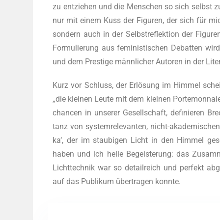
zu ent­zie­hen und die Men­schen so sich selbst z
nur mit einem Kuss der Figu­ren, der sich für mic
son­dern auch in der Selbst­re­flek­ti­on der Figu­r
For­mu­lie­rung aus femi­nis­ti­schen Debat­ten w
und dem Pres­ti­ge männ­li­cher Autoren in der Lite­
Kurz vor Schluss, der Erlö­sung im Him­mel schei
„die klei­nen Leu­te mit dem klei­nen Porte­mon­naie“
chan­cen in unse­rer Gesell­schaft, defi­nie­ren Brech
tanz von sys­tem­re­le­van­ten, nicht-aka­de­mi­sc
ka‘, der im stau­bi­gen Licht in den Him­mel ge
haben und ich hel­le Begeis­te­rung: das Zusam­
Licht­tech­nik war so detail­reich und per­fekt 
auf das Publi­kum über­tra­gen konnte.