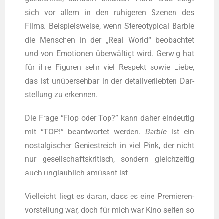
sich vor allem in den ruhi­ge­ren Sze­nen des
Films. Bei­spiels­wei­se, wenn Ste­reo­ty­pi­cal Bar­bie
die Men­schen in der „Real World“ beob­ach­tet
und von Emo­tio­nen über­wäl­tigt wird. Ger­wig hat
für ihre Figu­ren sehr viel Respekt sowie Lie­be,
das ist unüber­seh­bar in der detail­ver­lieb­ten Dar­
stel­lung zu erkennen.
Die Fra­ge “Flop oder Top?” kann daher ein­deu­tig
mit “TOP!” beant­wor­tet wer­den.
Bar­bie
ist ein
nost­al­gi­scher Genie­streich in viel Pink, der nicht
nur gesell­schafts­kri­tisch, son­dern gleich­zei­tig
auch unglaub­lich amü­sant ist.
Viel­leicht liegt es dar­an, dass es eine Pre­mie­ren­
vor­stel­lung war, doch für mich war Kino sel­ten so