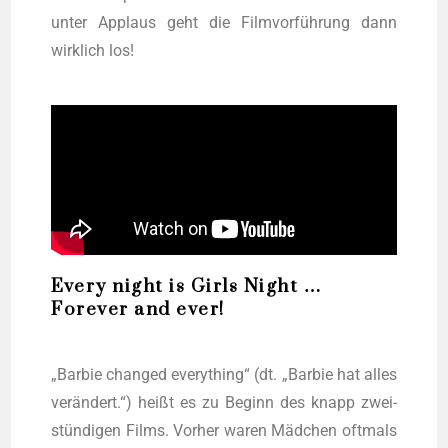
unter Applaus geht die Film­vor­füh­rung dann
wirk­lich los!
Every night is Girls Night …
Forever and ever!
„Bar­bie chan­ged ever­y­thing“ (dt. „Bar­bie hat alles
ver­än­dert.“) heißt es zu Beginn des knapp zwei-
stün­di­gen Films. Vor­her waren Mäd­chen oft­mals