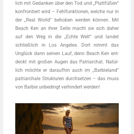
lich mit Gedan­ken über den Tod und „Platt­fü­ßen“
kon­fron­tiert wird – Fehl­funk­tio­nen, wel­che nur in
der „Real World“ beho­ben wer­den kön­nen. Mit
Beach Ken an ihrer Sei­te macht sie sich daher
auf den Weg in die „Ech­te Welt“ und lan­det
schließ­lich in Los Ange­les. Dort nimmt das
Unglück dann sei­nen Lauf, denn Beach Ken ent­
deckt mit gro­ßen Augen das Patri­ar­chat. Natür­
lich möch­te er dar­auf­hin auch im „Bar­bie­land“
patri­ar­cha­le Struk­tu­ren durch­set­zen – das muss
von Bar­bie unbe­dingt ver­hin­dert werden!