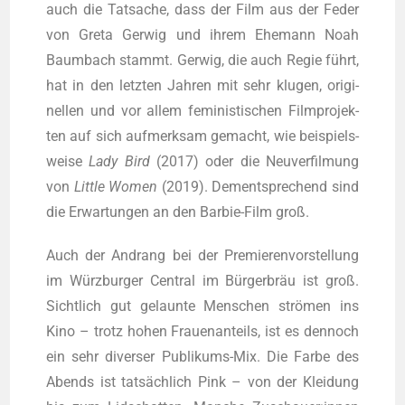
auch die Tat­sa­che, dass der Film aus der Feder
von Gre­ta Ger­wig und ihrem Ehe­mann Noah
Baum­bach stammt. Ger­wig, die auch Regie führt,
hat in den letz­ten Jah­ren mit sehr klu­gen, ori­gi­
nel­len und vor allem femi­nis­ti­schen Film­pro­jek­
ten auf sich auf­merk­sam gemacht, wie bei­spiels­
wei­se
Lady Bird
(2017) oder die Neu­ver­fil­mung
von
Litt­le Women
(2019). Dem­entspre­chend sind
die Erwar­tun­gen an den Bar­bie-Film groß.
Auch der Andrang bei der Pre­mie­ren­vor­stel­lung
im Würz­bur­ger Cen­tral im Bür­ger­bräu ist groß.
Sicht­lich gut gelaun­te Men­schen strö­men ins
Kino – trotz hohen Frau­en­an­teils, ist es den­noch
ein sehr diver­ser Publi­kums-Mix. Die Far­be des
Abends ist tat­säch­lich Pink – von der Klei­dung