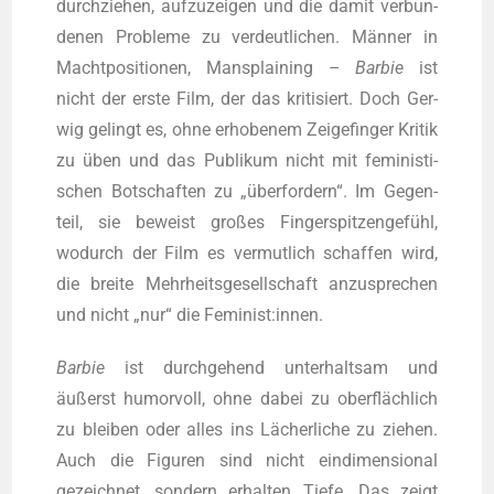
durch­zie­hen, auf­zu­zei­gen und die damit ver­bun­
de­nen Pro­ble­me zu ver­deut­li­chen. Män­ner in
Macht­po­si­tio­nen, Mans­plai­ning –
Bar­bie
ist
nicht der ers­te Film, der das kri­ti­siert. Doch Ger­
wig gelingt es, ohne erho­be­nem Zei­ge­fin­ger Kri­tik
zu üben und das Publi­kum nicht mit femi­nis­ti­
schen Bot­schaf­ten zu „über­for­dern“. Im Gegen­
teil, sie beweist gro­ßes Fin­ger­spit­zen­ge­fühl,
wodurch der Film es ver­mut­lich schaf­fen wird,
die brei­te Mehr­heits­ge­sell­schaft anzu­spre­chen
und nicht „nur“ die Feminist:innen.
Bar­bie
ist durch­ge­hend unter­halt­sam und
äußerst humor­voll, ohne dabei zu ober­fläch­lich
zu blei­ben oder alles ins Lächer­li­che zu zie­hen.
Auch die Figu­ren sind nicht ein­di­men­sio­nal
gezeich­net, son­dern erhal­ten Tie­fe. Das zeigt