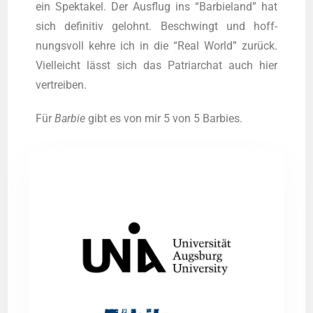
ein Spek­ta­kel. Der Aus­flug ins “Bar­bie­land” hat
sich defi­ni­tiv gelohnt. Beschwingt und hoff­
nungs­voll keh­re ich in die “Real World” zurück.
Viel­leicht lässt sich das Patri­ar­chat auch hier
vertreiben.
Für
Bar­bie
gibt es von mir 5 von 5 Barbies.