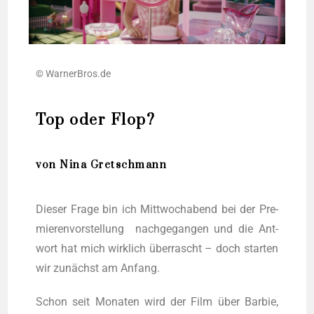
© WarnerBros.de
Top oder Flop?
von Nina Gretschmann
Die­ser Fra­ge bin ich Mitt­woch­abend bei der Pre­
mie­ren­vor­stel­lung nach­ge­gan­gen und die Ant­
wort hat mich wirk­lich über­rascht – doch star­ten
wir zunächst am Anfang.
Schon seit Mona­ten wird der Film über Bar­bie,