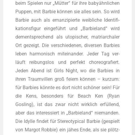
beim Spie­len nur „Müt­ter“ für ihre baby­ähn­li­chen
Pup­pen, mit Bar­bie kön­nen sie alles sein. So wird
Bar­bie auch als eman­zi­pier­te weib­li­che Iden­ti­fi­
ka­ti­ons­fi­gur ein­ge­führt und „Bar­bie­land“ wird
dem­entspre­chend als uto­pi­scher, matri­ar­cha­ler
Ort gezeigt. Die ver­schie­de­nen, diver­sen Bar­bies
leben har­mo­nisch mit­ein­an­der. Jeder Tag ver­
läuft rei­bungs­los und per­fekt cho­reo­gra­fiert.
Jeden Abend ist Girls Night, wo die Bar­bies in
ihren Traum­vil­len groß fei­ern kön­nen – kurz­um:
für Bar­bies könn­te es dort nicht schö­ner sein! Für
die Kens, beson­ders für Beach Ken (Ryan
Gosling), ist das zwar nicht wirk­lich erfül­lend,
aber das inter­es­siert in „Bar­bie­land“ nie­man­den.
Die Idyl­le fin­det für Ste­reo­ty­pi­cal Bar­bie (gespielt
von Mar­got Rob­bie) ein jähes Ende, als sie plötz­