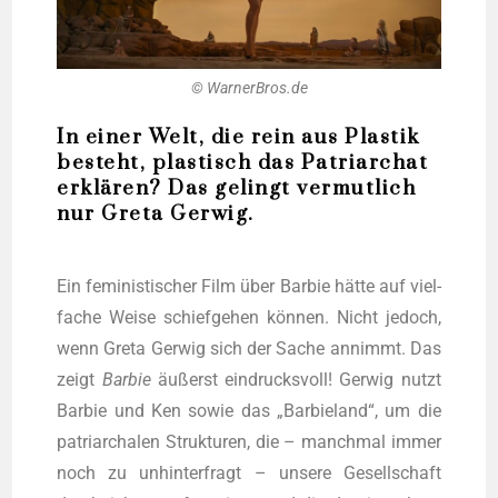
© WarnerBros.de
In einer Welt, die rein aus Plastik
besteht, plastisch das Patriarchat
erklären? Das gelingt vermutlich
nur Greta Gerwig.
Ein femi­nis­ti­scher Film über Bar­bie hät­te auf viel­
fa­che Wei­se schief­ge­hen kön­nen. Nicht jedoch,
wenn Gre­ta Ger­wig sich der Sache annimmt. Das
zeigt
Bar­bie
äußerst ein­drucks­voll! Ger­wig nutzt
Bar­bie und Ken sowie das „Bar­bie­land“, um die
patri­ar­cha­len Struk­tu­ren, die – manch­mal immer
noch zu unhin­ter­fragt – unse­re Gesell­schaft