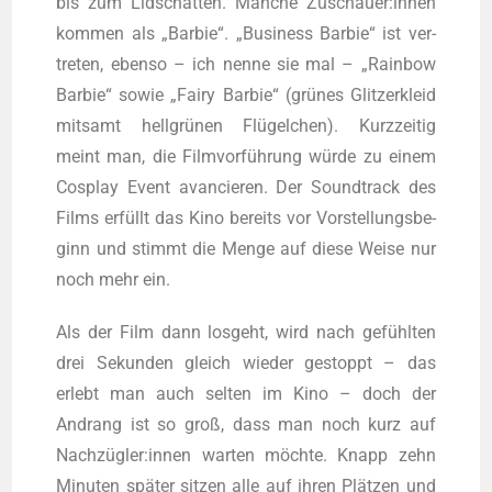
bis zum Lid­schat­ten. Man­che Zuschauer:innen
kom­men als „Bar­bie“. „Busi­ness Bar­bie“ ist ver­
tre­ten, eben­so – ich nen­ne sie mal – „Rain­bow
Bar­bie“ sowie „Fairy Bar­bie“ (grü­nes Glit­zer­kleid
mit­samt hell­grü­nen Flü­gel­chen). Kurz­zei­tig
meint man, die Film­vor­füh­rung wür­de zu einem
Cos­play Event avan­cie­ren. Der Sound­track des
Films erfüllt das Kino bereits vor Vor­stel­lungs­be­
ginn und stimmt die Men­ge auf die­se Wei­se nur
noch mehr ein.
Als der Film dann los­geht, wird nach gefühl­ten
drei Sekun­den gleich wie­der gestoppt – das
erlebt man auch sel­ten im Kino – doch der
Andrang ist so groß, dass man noch kurz auf
Nachzügler:innen war­ten möch­te. Knapp zehn
Minu­ten spä­ter sit­zen alle auf ihren Plät­zen und