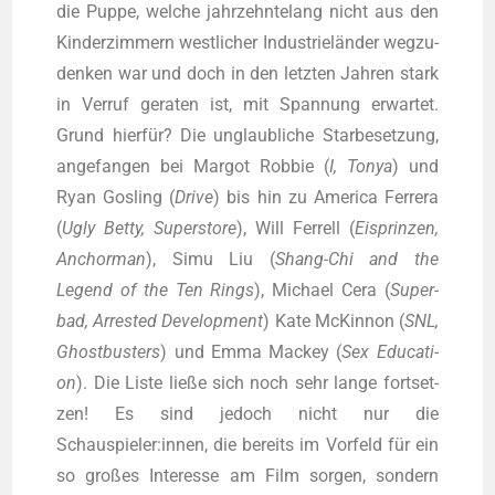
die Pup­pe, wel­che jahr­zehn­te­lang nicht aus den
Kin­der­zim­mern west­li­cher Indus­trie­län­der weg­zu­
den­ken war und doch in den letz­ten Jah­ren stark
in Ver­ruf gera­ten ist, mit Span­nung erwar­tet.
Grund hier­für? Die unglaub­li­che Star­be­set­zung,
ange­fan­gen bei Mar­got Rob­bie (
I, Tonya
) und
Ryan Gosling (
Dri­ve
) bis hin zu Ame­ri­ca Fer­rera
(
Ugly Bet­ty, Super­s­to­re
), Will Fer­rell (
Eis­prin­zen,
Anchor­man
), Simu Liu (
Shang-Chi and the
Legend of the Ten Rings
), Micha­el Cera (
Super­
bad, Arres­ted Deve­lo­p­ment
) Kate McK­in­non (
SNL,
Ghost­bus­ters
) und Emma Mackey (
Sex Edu­ca­ti­
on
). Die Lis­te lie­ße sich noch sehr lan­ge fort­set­
zen! Es sind jedoch nicht nur die
Schauspieler:innen, die bereits im Vor­feld für ein
so gro­ßes Inter­es­se am Film sor­gen, son­dern