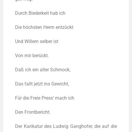
Durch Bie­der­keit hab ich
Die höchs­ten Herrn entzückt
Und Wil­lem sel­ber ist
Von mir berückt.
Daß ich ein alter Schmock,
Das fallt jetzt ins Gewicht,
Für die Freie Press’ mach ich
Den Front­be­richt.
Der Kari­ka­tur des Lud­wig Gang­ho­fer, die auf die