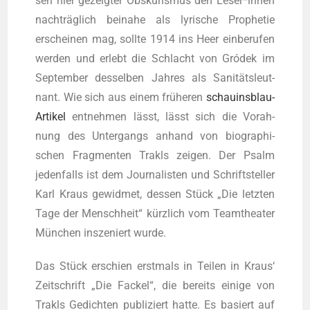
sen hier gezeig­ter Obsku­ris­mus den Leser*innen
nach­träg­lich bei­na­he als lyri­sche Pro­phe­tie
erschei­nen mag, soll­te 1914 ins Heer ein­be­ru­fen
wer­den und erlebt die Schlacht von Gró­dek im
Sep­tem­ber des­sel­ben Jah­res als Sani­täts­leut­
nant. Wie sich aus einem frü­he­ren
schau­ins­blau-
Arti­kel
ent­neh­men lässt, lässt sich die Vor­ah­
nung des Unter­gangs anhand von bio­gra­phi­
schen Frag­men­ten Tra­kls zei­gen. Der Psalm
jeden­falls ist dem Jour­na­lis­ten und Schrift­stel­ler
Karl Kraus gewid­met, des­sen Stück „Die letz­ten
Tage der Mensch­heit“ kürz­lich vom Team­thea­ter
Mün­chen insze­niert wurde.
Das Stück erschien erst­mals in Tei­len in Kraus‘
Zeit­schrift „Die Fackel“, die bereits eini­ge von
Tra­kls Gedich­ten publi­ziert hat­te. Es basiert auf