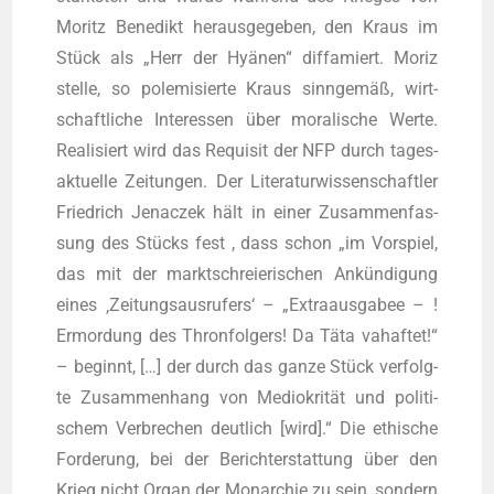
Moritz Bene­dikt her­aus­ge­ge­ben, den Kraus im
Stück als „Herr der Hyä­nen“ dif­fa­miert. Moriz
stel­le, so pole­mi­sier­te Kraus sinn­ge­mäß, wirt­
schaft­li­che Inter­es­sen über mora­li­sche Wer­te.
Rea­li­siert wird das Requi­sit der NFP durch tages­
ak­tu­el­le Zei­tun­gen. Der Lite­ra­tur­wis­sen­schaft­ler
Fried­rich Jena­c­zek hält in einer Zusam­men­fas­
sung des Stücks fest , dass schon „im Vor­spiel,
das mit der markt­schreie­ri­schen Ankün­di­gung
eines ‚Zei­tungs­aus­ru­fers‘ – „Extra­aus­ga­bee – !
Ermor­dung des Thron­fol­gers! Da Täta vahaf­tet!“
– beginnt, […] der durch das gan­ze Stück ver­folg­
te Zusam­men­hang von Medio­kri­tät und poli­ti­
schem Ver­bre­chen deut­lich [wird].“ Die ethi­sche
For­de­rung, bei der Bericht­erstat­tung über den
Krieg nicht Organ der Mon­ar­chie zu sein, son­dern