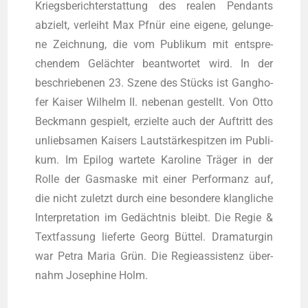
Kriegs­be­richt­erstat­tung des rea­len Pen­dants
abzielt, ver­leiht Max Pfnür eine eige­ne, gelun­ge­
ne Zeich­nung, die vom Publi­kum mit ent­spre­
chen­dem Geläch­ter beant­wor­tet wird. In der
beschrie­be­nen 23. Sze­ne des Stücks ist Gang­ho­
fer Kai­ser Wil­helm II. neben­an gestellt. Von Otto
Beck­mann gespielt, erziel­te auch der Auf­tritt des
unlieb­sa­men Kai­sers Laut­stär­ke­spit­zen im Publi­
kum. Im Epi­log war­te­te Karo­li­ne Trä­ger in der
Rol­le der Gas­mas­ke mit einer Per­for­manz auf,
die nicht zuletzt durch eine beson­de­re klang­li­che
Inter­pre­ta­ti­on im Gedächt­nis bleibt. Die Regie &
Text­fas­sung lie­fer­te Georg Büt­tel. Dra­ma­tur­gin
war Petra Maria Grün. Die Regie­as­sis­tenz über­
nahm Jose­phi­ne Holm.