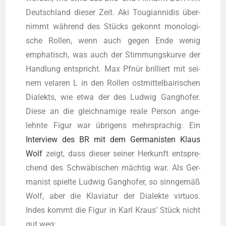
Deutsch­land die­ser Zeit. Aki Tou­gi­ann­idis über­
nimmt wäh­rend des Stücks gekonnt mono­lo­gi­
sche Rol­len, wenn auch gegen Ende wenig
empha­tisch, was auch der Stim­mungs­kur­ve der
Hand­lung ent­spricht. Max Pfnür bril­liert mit sei­
nem vela­ren L in den Rol­len ost­mit­tel­bai­ri­schen
Dia­lekts, wie etwa der des Lud­wig Gang­ho­fer.
Die­se an die gleich­na­mi­ge rea­le Per­son ange­
lehn­te Figur war übri­gens mehr­spra­chig: Ein
Inter­view des BR mit dem Ger­ma­nis­ten Klaus
Wolf
zeigt, dass die­ser sei­ner Her­kunft ent­spre­
chend des Schwä­bi­schen mäch­tig war. Als Ger­
ma­nist spiel­te Lud­wig Gang­ho­fer, so sinn­ge­mäß
Wolf, aber die Kla­via­tur der Dia­lek­te vir­tu­os.
Indes kommt die Figur in Karl Kraus’ Stück nicht
gut weg: