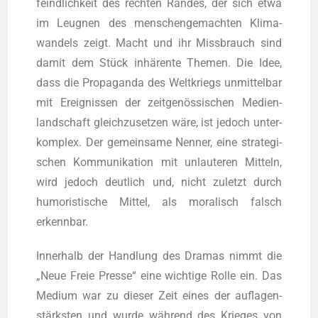
feind­lich­keit des rech­ten Ran­des, der sich etwa
im Leug­nen des men­schen­ge­mach­ten Kli­ma­
wan­dels zeigt. Macht und ihr Miss­brauch sind
damit dem Stück inhä­ren­te The­men. Die Idee,
dass die Pro­pa­gan­da des Welt­kriegs unmit­tel­bar
mit Ereig­nis­sen der zeit­ge­nös­si­schen Medi­en­
land­schaft gleich­zu­set­zen wäre, ist jedoch unter­
kom­plex. Der gemein­sa­me Nen­ner, eine stra­te­gi­
schen Kom­mu­ni­ka­ti­on mit unlau­te­ren Mit­teln,
wird jedoch deut­lich und, nicht zuletzt durch
humo­ris­ti­sche Mit­tel, als mora­lisch falsch
erkennbar.
Inner­halb der Hand­lung des Dra­mas nimmt die
„Neue Freie Pres­se“ eine wich­ti­ge Rol­le ein. Das
Medi­um war zu die­ser Zeit eines der auf­la­gen­
stärks­ten und wur­de wäh­rend des Krie­ges von