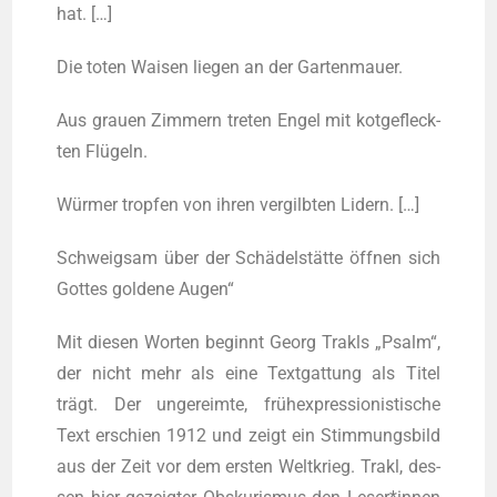
hat. […]
Die toten Wai­sen lie­gen an der Gartenmauer.
Aus grau­en Zim­mern tre­ten Engel mit kot­ge­fleck­
ten Flügeln.
Wür­mer trop­fen von ihren ver­gilb­ten Lidern. […]
Schweig­sam über der Schä­del­stät­te öff­nen sich
Got­tes gol­de­ne Augen“
Mit die­sen Wor­ten beginnt Georg Tra­kls „Psalm“,
der nicht mehr als eine Text­gat­tung als Titel
trägt. Der unge­reim­te, früh­ex­pres­sio­nis­ti­sche
Text erschien 1912 und zeigt ein Stim­mungs­bild
aus der Zeit vor dem ers­ten Welt­krieg. Tra­kl, des­