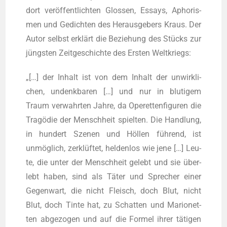
dort ver­öf­fent­lich­ten Glos­sen, Essays, Apho­ris­
men und Gedich­ten des Her­aus­ge­bers Kraus. Der
Autor selbst erklärt die Bezie­hung des Stücks zur
jüngs­ten Zeit­ge­schich­te des Ers­ten Weltkriegs:
„[…] der Inhalt ist von dem Inhalt der unwirk­li­
chen, undenk­ba­ren […] und nur in blu­ti­gem
Traum ver­wahr­ten Jah­re, da Ope­ret­ten­fi­gu­ren die
Tra­gö­die der Mensch­heit spiel­ten. Die Hand­lung,
in hun­dert Sze­nen und Höl­len füh­rend, ist
unmög­lich, zer­klüf­tet, hel­den­los wie jene […] Leu­
te, die unter der Mensch­heit gelebt und sie über­
lebt haben, sind als Täter und Spre­cher einer
Gegen­wart, die nicht Fleisch, doch Blut, nicht
Blut, doch Tin­te hat, zu Schat­ten und Mario­net­
ten abge­zo­gen und auf die For­mel ihrer täti­gen