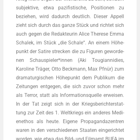
sub­jek­ti­ve, etwa pazi­fis­ti­sche, Posi­tio­nen zu
bezie­hen, wird dadurch deut­lich. Die­ser Appell
zieht sich durch das gan­ze Stück und rich­tet sich
auch gegen die Redak­teu­rin Ali­ce The­re­se Emma
Scha­lek, im Stück „die Scha­le“. An einem Höhe­
punkt der Sati­re stre­cken die zu Figu­ren gewor­de­
nen Schauspieler*innen (Aki Tou­gi­ann­idies,
Karo­li­ne Trä­ger, Otto Beck­mann, Max Pfnür) zum
dra­ma­tur­gi­schen Höhe­punkt dem Publi­kum die
Zei­tun­gen ent­ge­gen, die sich zuvor schon mehr
als Ter­ror, statt als Infor­ma­ti­ons­quel­le erwei­sen.
In der Tat zeigt sich in der Kriegs­be­richt­erstat­
tung zur Zeit des 1. Welt­kriegs ein ande­res Medi­
en­ethos als heu­te. Eige­ne Pro­pa­gan­da­zen­tren
waren in den ver­schie­de­nen Staa­ten ein­ge­rich­tet
wor­den, wie etwa das Bild- und Film­amt BUFA im