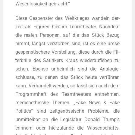
Wesen­lo­sig­keit gebracht.“
Die­se Gespens­ter des Welt­krie­ges wan­deln der­
zeit als Figu­ren hier im Team­thea­ter. Nach­dem
die rea­len Per­so­nen, auf die das Stück Bezug
nimmt, längst ver­stor­ben sind, ist es eine umso
gespens­ti­sche­re Vor­stel­lung, die­se durch die Fil­
ter­bril­le des Sati­ri­kers Kraus wie­der­auf­le­ben zu
sehen. Eben­so unheim­lich sind die Ana­lo­gie­
schlüs­se, zu denen das Stück heu­te ver­füh­ren
kann. Ver­han­delt wer­den, so lässt sich auch dem
Pro­gramm­heft des Team­thea­ters ent­neh­men,
medi­en­ethi­sche The­men. „Fake News & Fake
Poli­tics“ sind zeit­ge­nös­si­sche Pro­ble­me, die
unmit­tel­bar an die Legis­la­tur Donald Trump’s
erin­nern oder hier­zu­lan­de die Wis­sen­schafts­