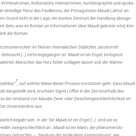
Kri­mi­nal­ro­man, Kul­tur­sa­ti­re, Hei­mat­ro­man, Auto­bio­gra­phie und apo­ka­
er ein­hel­li­ge Tenor des Feuil­le­tons, der Prot­ago­nis­tin Mau­di Lah­tur an
sem Grund nicht in der Lage, ein star­kes Zen­trum der Hand­lung abzu­ge­
it dem, was im Roman an Infor­ma­tio­nen über Mau­di gebo­ten wird, kön­
rzählt der Roman
r­zens­men­schen‘ im fik­ti­ven rhein­ta­li­schen Städt­chen Jacobs­roth
Sehn­sucht […] ver­lo­ren­ge­gan­gen ist. Mau­di ist ein Engel, bio­lo­gisch
au­ber­ten Men­schen das Herz höher schla­gen las­sen soll, der Wär­me
7
­zieh­bar”
, auf wel­che Wei­se die­ser Pro­zess von­stat­ten geht. Dass Mau­di
 dar­ge­stellt wird, erscheint Sig­rid Löff­ler in der
Zeit
inner­halb des
dass der Umstand von Mau­dis Zwei- oder Zwi­schen­ge­schlecht­lich­keit im
löst Unver­ständ­nis aus:
tür­lich begabt sein. In der Tat: Mau­di ist ein Engel […]. Und wie es
­din zwie­ge­schlecht­lich an: ‚Mau­di ist ein Mann, der phä­no­me­no­lo­
r­ba­re Gebre­chen — ‚Syn­drom der tes­ti­ku­lä­ren Femi­ni­sie­rung‘, wie