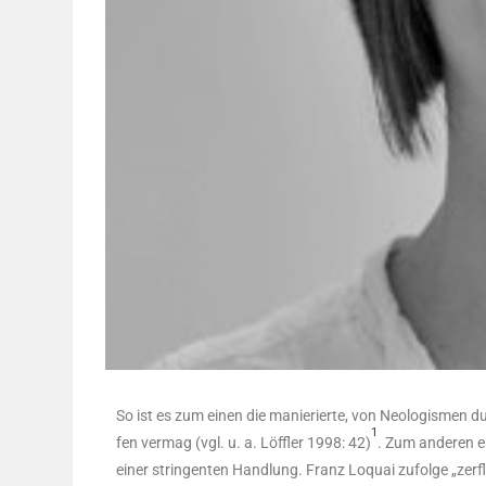
So ist es zum einen die manie­rier­te, von Neo­lo­gis­men d
1
fen ver­mag (vgl. u. a. Löff­ler 1998: 42)
. Zum ande­ren en
einer strin­gen­ten Hand­lung. Franz Loquai zufol­ge „zer­fla