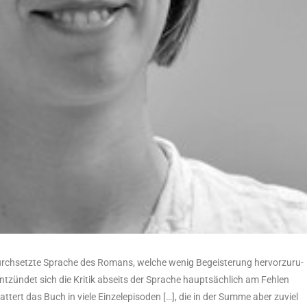
urch­setz­te Spra­che des Romans, wel­che wenig Begeis­te­rung her­vor­zu­ru­
t­zün­det sich die Kri­tik abseits der Spra­che haupt­säch­lich am Feh­len
t­tert das Buch in vie­le Ein­zel­epi­so­den […], die in der Sum­me aber zuviel