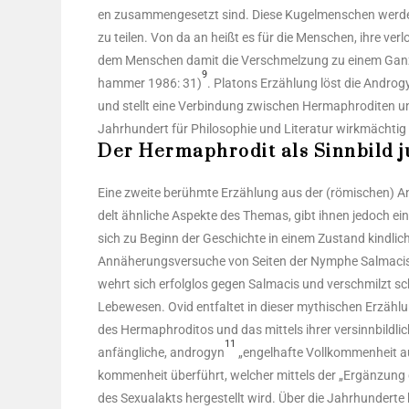
en zusam­men­ge­setzt sind. Die­se Kugel­men­schen wer­den
zu tei­len. Von da an heißt es für die Men­schen, ihre ver­l
dem Men­schen damit die Ver­schmel­zung zu einem Gan­zen n
9
ham­mer 1986: 31)
. Pla­tons Erzäh­lung löst die Andro­g
und stellt eine Ver­bin­dung zwi­schen Herm­aphro­di­ten un
Jahr­hun­dert für Phi­lo­so­phie und Lite­ra­tur wirk­mäch­tig
Der Hermaphrodit als Sinnbild 
Eine zwei­te berühm­te Erzäh­lung aus der (römi­schen) An
delt ähn­li­che Aspek­te des The­mas, gibt ihnen jedoch ein
sich zu Beginn der Geschich­te in einem Zustand kind­lich v
Annä­he­rungs­ver­su­che von Sei­ten der Nym­phe Sal­maci
wehrt sich erfolg­los gegen Sal­macis und ver­schmilzt schl
Lebe­we­sen. Ovid ent­fal­tet in die­ser mythi­schen Erzäh­lun
des Herm­aphro­di­tos und das mit­tels ihrer ver­sinn­bild­l
11
anfäng­li­che, andro­gyn
„engel­haf­te Voll­kom­men­heit a
kom­men­heit über­führt, wel­cher mit­tels der „Ergän­zung
des Sexu­al­akts her­ge­stellt wird. Über die Jahr­hun­der­te 