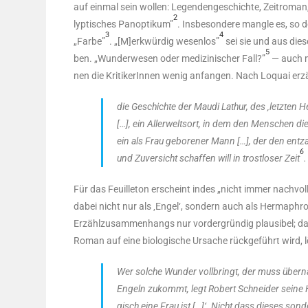
auf ein­mal sein wol­len: Legen­den­ge­schich­te, Zeit­ro­man, 
2
lyp­ti­sches Pan­op­ti­kum”
. Ins­be­son­de­re mang­le es, so d
3
4
„Far­be”
. „[M]erkwürdig wesen­los”
sei sie und aus die­
5
ben. „Wun­der­we­sen oder medi­zi­ni­scher Fall?”
— auch m
nen die Kri­ti­ke­rIn­nen wenig anfan­gen. Nach Loquai e
die Geschich­te der Mau­di Lathur, des ‚letz­ten He
[…], ein Aller­welts­ort, in dem den Men­schen die 
ein als Frau gebo­re­ner Mann […], der den ent­z
6
und Zuver­sicht schaf­fen will in trost­lo­ser Zeit
.
Für das Feuil­le­ton erscheint indes „nicht immer nach­voll
dabei nicht nur als ‚Engel‘, son­dern auch als Herm­aphro­dit
Erzähl­zu­sam­men­hangs nur vor­der­grün­dig plau­si­bel; 
Roman auf eine bio­lo­gi­sche Ursa­che rück­ge­führt wird, 
Wer sol­che Wun­der voll­bringt, der muss über­na­
Engeln zukommt, legt Robert Schnei­der sei­ne Hel
gisch eine Frau ist […]‘. Nicht dass die­ses son­de