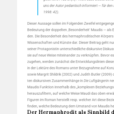
uns der Autor pedan­tisch infor­miert — für den Fo
1998: 42).
Die­ser Aus­sa­ge sol­len im Fol­gen­den Zwei­fel ent­ge­ge
Bedeu­tung der dop­pel­ten ‚Beson­der­heit‘ Mau­dis — als E
den. Die Beson­der­heit des herm­aphro­di­ti­schen Kör­pers 
Wis­sen­schaf­ten und Küns­te dar. Die­ser Bei­trag geht n
sei­ner Prot­ago­nis­tin unter­schied­li­che dis­kur­si­ve D
sie auf neue Wei­se mit­ein­an­der zu ver­knüp­fen. Bevor e
zu­ge­hen, wer­den zunächst die Ent­wick­lungs­li­ni­en die­s
in der Lek­tü­re des Romans unter Bezug­nah­me auf Kon­ze
sowie Mar­grit Shildrik (2002) und Judith But­ler (2009) de
ten dis­kur­si­ven Zusam­men­hän­ge in
Die Luft­gän­ge­rin
neu
Mau­dis Funk­ti­on inner­halb des „kom­ple­xen Bezie­hungs­
her­aus­zu­fil­tern, auf wel­che Wei­se Mau­di das oben erwä
Figu­ren im Roman her­stellt resp. wel­cher Art die­se Bezie
fin­den, wel­che Bedeu­tung dem Umstand von Mau­dis her
Der Hermaphrodit als Sinnbild 