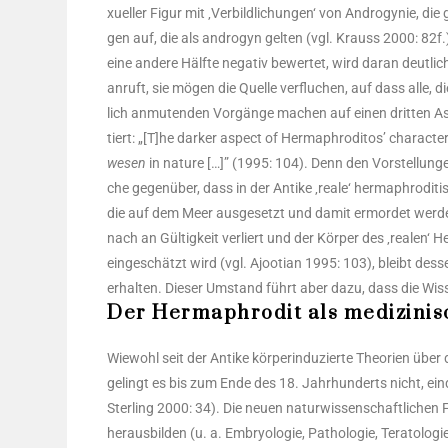
xu­el­ler Figur mit ‚Ver­bild­li­chun­gen‘ von Andro­gy­nie, d
gen auf, die als andro­gyn gel­ten (vgl. Krauss 2000: 82f
eine ande­re Hälf­te nega­tiv bewer­tet, wird dar­an deut­lic
anruft, sie mögen die Quel­le ver­flu­chen, auf dass alle, die
lich anmu­ten­den Vor­gän­ge machen auf einen drit­ten As
tiert: „[T]he dar­ker aspect of Herm­aphro­di­tos’ cha­rac­
we­sen
in natu­re […]” (1995: 104). Denn den Vor­stel­lun­ge
che gegen­über, dass in der Anti­ke ‚rea­le‘ herm­aphro­di­
die auf dem Meer aus­ge­setzt und damit ermor­det wer­de
nach an Gül­tig­keit ver­liert und der Kör­per des ‚rea­len‘
ein­ge­schätzt wird (vgl. Ajoo­ti­an 1995: 103), bleibt des
erhal­ten. Die­ser Umstand führt aber dazu, dass die Wis
Der Hermaphrodit als medizinis
Wie­wohl seit der Anti­ke kör­per­in­du­zier­te Theo­rien übe
gelingt es bis zum Ende des 18. Jahr­hun­derts nicht, ein­d
Ster­ling 2000: 34). Die neu­en natur­wis­sen­schaft­li­che
her­aus­bil­den (u. a. Embryo­lo­gie, Patho­lo­gie, Tera­to­lo­gi