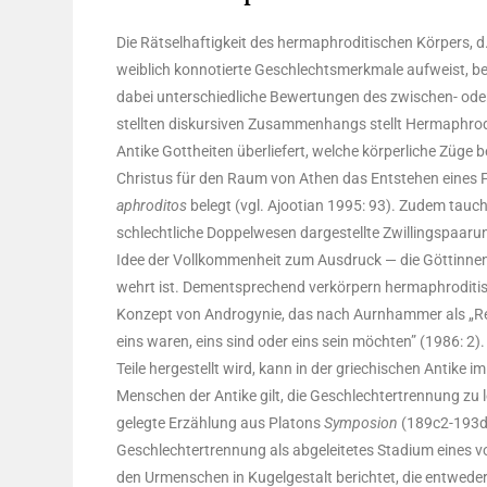
Die Rät­sel­haf­tig­keit des herm­aphro­di­ti­schen Kör­pers, d.
weib­lich kon­no­tier­te Geschlechts­merk­ma­le auf­weist, be
dabei unter­schied­li­che Bewer­tun­gen des zwi­schen- oder 
stell­ten dis­kur­si­ven Zusam­men­hangs stellt Herm­aphro­d
Anti­ke Gott­hei­ten über­lie­fert, wel­che kör­per­li­che Züge
Chris­tus für den Raum von Athen das Ent­ste­hen eines F
aphro­di­tos
belegt (vgl. Ajoo­ti­an 1995: 93). Zudem tau­che
schlecht­li­che Dop­pel­we­sen dar­ge­stell­te Zwil­lings­paa
Idee der Voll­kom­men­heit zum Aus­druck — die Göt­tin­n
wehrt ist. Dem­entspre­chend ver­kör­pern herm­aphro­di­tis
Kon­zept von Andro­gy­nie, das nach Aurn­ham­mer als „Rela­
eins waren, eins sind oder eins sein möch­ten” (1986: 2). 
Tei­le her­ge­stellt wird, kann in der grie­chi­schen Anti­ke
Men­schen der Anti­ke gilt, die Geschlech­ter­tren­nung zu
geleg­te Erzäh­lung aus Pla­tons
Sym­po­si­on
(189c2-193­d5)
Geschlech­ter­tren­nung als abge­lei­te­tes Sta­di­um eine
den Urmen­schen in Kugel­ge­stalt berich­tet, die ent­we