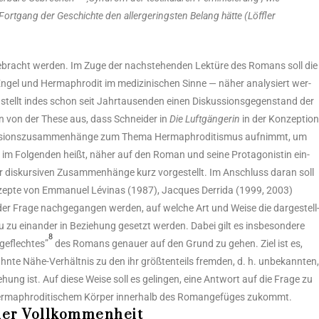
rt­gang der Geschich­te den aller­ge­rings­ten Belang hät­te (Löff­ler
n­ge­bracht wer­den. Im Zuge der nach­ste­hen­den Lek­tü­re des Romans soll die
ngel und Herm­aphro­dit im medi­zi­ni­schen Sin­ne — näher ana­ly­siert wer­
stellt indes schon seit Jahr­tau­sen­den einen Dis­kus­si­ons­ge­gen­stand der
un von der The­se aus, dass Schnei­der in
Die Luft­gän­ge­rin
in der Kon­zep­ti­o
is­kus­si­ons­zu­sam­men­hän­ge zum The­ma Herm­aphro­di­tis­mus auf­nimmt, um
s im Fol­gen­den heißt, näher auf den Roman und sei­ne Prot­ago­nis­tin ein­
er dis­kur­si­ven Zusam­men­hän­ge kurz vor­ge­stellt. Im Anschluss dar­an soll
p­te von Emma­nu­el Lévi­n­as (1987), Jac­ques Der­ri­da (1999, 2003)
r Fra­ge nach­ge­gan­gen wer­den, auf wel­che Art und Wei­se die dar­ge­stell
 zu ein­an­der in Bezie­hung gesetzt wer­den. Dabei gilt es ins­be­son­de­re
8
ge­flech­tes”
des Romans genau­er auf den Grund zu gehen. Ziel ist es,
hn­te Nähe-Ver­hält­nis zu den ihr größ­ten­teils frem­den, d. h. unbe­kann­ten
­hung ist. Auf die­se Wei­se soll es gelin­gen, eine Ant­wort auf die Fra­ge zu
m­aphro­di­ti­schem Kör­per inner­halb des Roman­ge­fü­ges zukommt.
der Vollkommenheit