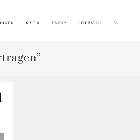
UNGEN
KRITIK
ESSAY
LITERATUR
rtragen”
d