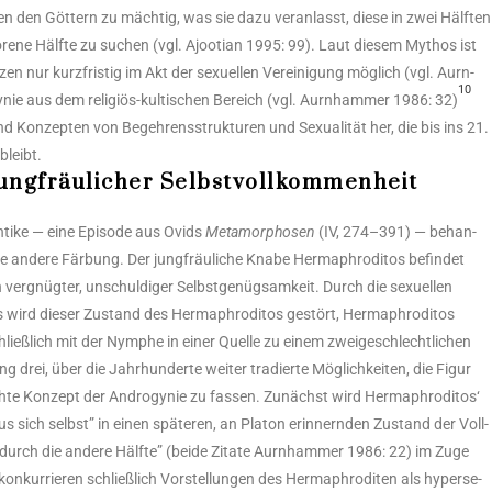
 den Göt­tern zu mäch­tig, was sie dazu ver­an­lasst, die­se in zwei Hälf­ten
o­re­ne Hälf­te zu suchen (vgl. Ajoo­ti­an 1995: 99). Laut die­sem Mythos ist
ur kurz­fris­tig im Akt der sexu­el­len Ver­ei­ni­gung mög­lich (vgl. Aurn­
10
y­nie aus dem reli­gi­ös-kul­ti­schen Bereich (vgl. Aurn­ham­mer 1986: 32)
d Kon­zep­ten von Begeh­rens­struk­tu­ren und Sexua­li­tät her, die bis ins 21.
 bleibt.
jungfräulicher Selbstvollkommenheit
ti­ke — eine Epi­so­de aus Ovids
Meta­mor­pho­sen
(IV, 274–391) — behan­
e ande­re Fär­bung. Der jung­fräu­li­che Kna­be Herm­aphro­di­tos befin­det
er­gnüg­ter, unschul­di­ger Selbst­ge­nüg­sam­keit. Durch die sexu­el­len
s wird die­ser Zustand des Herm­aphro­di­tos gestört, Herm­aphro­di­tos
ieß­lich mit der Nym­phe in einer Quel­le zu einem zwei­ge­schlecht­li­chen
g drei, über die Jahr­hun­der­te wei­ter tra­dier­te Mög­lich­kei­ten, die Figur
ich­te Kon­zept der Andro­gy­nie zu fas­sen. Zunächst wird Herm­aphro­di­tos‘
us sich selbst” in einen spä­te­ren, an Pla­ton erin­nern­den Zustand der Voll­
 durch die ande­re Hälf­te” (bei­de Zita­te Aurn­ham­mer 1986: 22) im Zuge
kon­kur­rie­ren schließ­lich Vor­stel­lun­gen des Herm­aphro­di­ten als hyper­se­