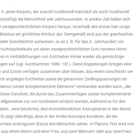
 h. jenes Kör­pers, der sowohl tra­di­tio­nell männ­lich als auch tra­di­tio­nell
schäf­tigt die Mensch­heit seit Jahr­tau­sen­den. In anti­ker Zeit bil­den sich
zwei­ge­schlecht­li­chen Kör­pers her­aus. Inner­halb des ers­ten hier vor­ge­
i­tis­mus ein gött­li­ches Attri­but dar. Dem­ge­mäß sind aus der grie­chi­schen
 bei­der Geschlech­ter auf­wei­sen, so ist z. B. für das 4. Jahr­hun­dert vor
rucht­bar­keitkults um einen zwei­ge­schlecht­li­chen Gott namens
Herm­
n in Ver­bild­li­chun­gen von Gott­hei­ten immer wie­der als gemischt­ge­
­run­gen auf (vgl. Aurn­ham­mer 1986: 13f.). Die­se Dop­pe­lun­gen brin­gen eine
en und Göt­ter ver­fü­gen zusam­men über Wis­sen, das einem Geschlecht ver
ch ange­leg­te Gott­hei­ten sowie die genann­ten Zwil­lings­paa­run­gen ein
ti­on zwei­er kom­ple­men­tä­rer Ele­men­te” ver­stan­den wer­den kann, „die
Die­se Ganz­heit, die durch das Zusam­men­fü­gen zwei­er kom­ple­men­tä­rer
 im All­ge­mei­nen nur von Gott­hei­ten erreicht wer­den, wäh­rend es für den
 leben. Jene berühm­te, dem Komö­di­en­dich­ter Aris­to­pha­nes in den Mund
 zeigt aller­dings, dass in der Anti­ke Kon­zep­te kur­sie­ren, die die
s vor­mals andro­gy­nen Sta­tus des Men­schen sehen. In Pla­tons Text wird vo
­der aus einem Mann und einer Frau, aus zwei Män­nern oder aus zwei Frau­