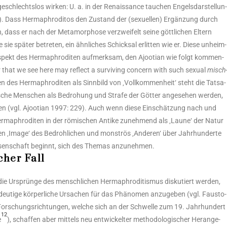
ie geschlechts­los wir­ken: U. a. in der Renais­sance tau­chen Engels­dar­stel­lun
.). Dass Herm­aphro­di­tos den Zustand der (sexu­el­len) Ergän­zung durch
h, dass er nach der Meta­mor­pho­se ver­zwei­felt sei­ne gött­li­chen Eltern
 sie spä­ter betre­ten, ein ähn­li­ches Schick­sal erlit­ten wie er. Die­se unheim­
pekt des Herm­aphro­di­ten auf­merk­sam, den Ajoo­ti­an wie folgt kom­men­
ter that we see here may reflect a sur­vi­ving con­cern with such sexu­al
misch
n des Herm­aphro­di­ten als Sinn­bild von ‚Voll­kom­men­heit‘ steht die Tat­sa­
ti­sche Men­schen als Bedro­hung und Stra­fe der Göt­ter ange­se­hen wer­den,
n (vgl. Ajoo­ti­an 1997: 229). Auch wenn die­se Ein­schät­zung nach und
 Herm­aphro­di­ten in der römi­schen Anti­ke zuneh­mend als ‚Lau­ne‘ der Natur
­sen ‚Image‘ des Bedroh­li­chen und mons­trös ‚Ande­ren‘ über Jahr­hun­der­te
­sen­schaft beginnt, sich des The­mas anzu­neh­men.
cher Fall
r die Ursprün­ge des mensch­li­chen Herm­aphro­di­tis­mus dis­ku­tiert wer­den,
eu­ti­ge kör­per­li­che Ursa­chen für das Phä­no­men anzu­ge­ben (vgl. Faus­to-
n For­schungs­rich­tun­gen, wel­che sich an der Schwel­le zum 19. Jahr­hun­dert
12
e
), schaf­fen aber mit­tels neu ent­wi­ckel­ter metho­do­lo­gi­scher Her­an­ge­