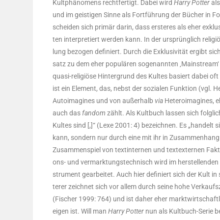
Kult­phä­no­mens recht­fer­tigt. Dabei wird
Har­ry Pot­ter
als
und im geis­ti­gen Sin­ne als Fort­füh­rung der Bücher in 
schei­den sich pri­mär dar­in, dass ers­te­res als eher exklu
ten inter­pre­tiert wer­den kann. In der ursprüng­lich reli­g
lung bezo­gen defi­niert. Durch die Exklu­si­vi­tät ergibt si
satz zu dem eher popu­lä­ren soge­nann­ten ‚Main­stream‘ s
qua­si-reli­giö­se Hin­ter­grund des Kul­tes basiert dabei 
ist ein Ele­ment, das, nebst der sozia­len Funk­ti­on (vgl. H
Auto­ima­gi­nes und von außer­halb
via
Hete­ro­ima­gi­nes, eb
auch das
fan­dom
zählt. Als Kult­buch las­sen sich folg­lich
Kul­tes sind [,]“ (Lexe 2001: 4) bezeich­nen. Es „han­delt si
kann, son­dern nur durch eine mit ihr in Zusam­men­hang zu 
Zusam­men­spiel von text­in­ter­nen und text­ex­ter­nen Fak­
ons- und ver­mark­tungs­tech­nisch wird im her­stel­len­den 
stru­ment gear­bei­tet. Auch hier defi­niert sich der Kult 
te­rer zeich­net sich vor allem durch sei­ne hohe Ver­kaufs­
(Fischer 1999: 764) und ist daher eher markt­wirt­schaft­li
eigen ist. Will man
Har­ry Pot­ter
nun als Kult­buch-Serie be