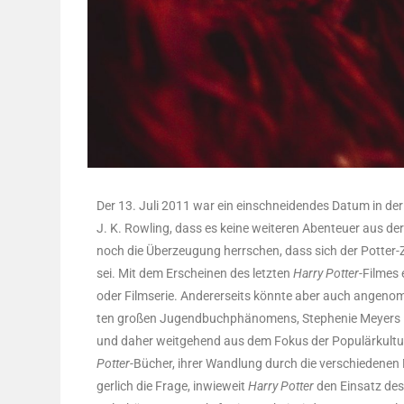
Der 13. Juli 2011 war ein ein­schnei­den­des Datum in de
J. K. Row­ling, dass es kei­ne wei­te­ren Aben­teu­er aus d
noch die Über­zeu­gung herr­schen, dass sich der Pot­ter-
sei. Mit dem Erschei­nen des letz­ten
Har­ry Pot­ter
-Fil­mes
oder Film­se­rie. Ande­rer­seits könn­te aber auch ange­n
ten gro­ßen Jugend­buch­phä­no­mens, Ste­phe­nie Mey­ers
und daher weit­ge­hend aus dem Fokus der Popu­lär­kul­
Pot­ter
-Bücher, ihrer Wand­lung durch die ver­schie­de­nen Me
ger­lich die Fra­ge, inwie­weit
Har­ry Pot­ter
den Ein­satz des