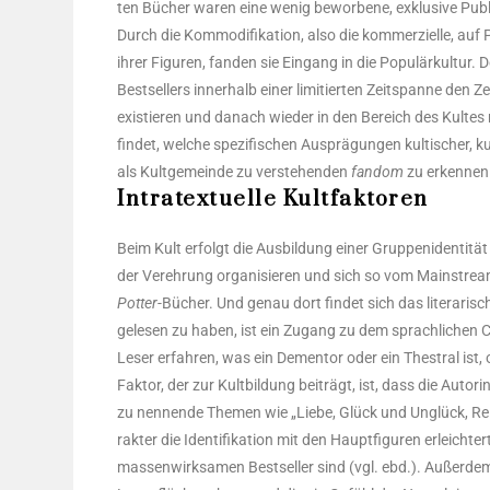
ten Bücher waren eine wenig bewor­be­ne, exklu­si­ve Publi­ka
Durch die Kom­mo­di­fi­ka­ti­on, also die kom­mer­zi­el­le, au
ihrer Figu­ren, fan­den sie Ein­gang in die Popu­lär­kul­tur.
Best­sel­lers inner­halb einer limi­tier­ten Zeit­span­ne den Ze
exis­tie­ren und danach wie­der in den Bereich des Kul­tes mi
fin­det, wel­che spe­zi­fi­schen Aus­prä­gun­gen kul­ti­scher,
als Kult­ge­mein­de zu ver­ste­hen­den
fan­dom
zu erken­nen 
Intratextuelle Kultfaktoren
Beim Kult erfolgt die Aus­bil­dung einer Grup­pen­iden­ti­tä
der Ver­eh­rung orga­ni­sie­ren und sich so vom Main­strea
Pot­ter
-Bücher. Und genau dort fin­det sich das lite­ra­ri­sc
gele­sen zu haben, ist ein Zugang zu dem sprach­li­chen Co
Leser erfah­ren, was ein Demen­tor oder ein Thes­tral ist, o
Fak­tor, der zur Kult­bil­dung bei­trägt, ist, dass die Autor
zu nen­nen­de The­men wie „Lie­be, Glück und Unglück, Reic
rak­ter die Iden­ti­fi­ka­ti­on mit den Haupt­fi­gu­ren erleich
mas­sen­wirk­sa­men Best­sel­ler sind (vgl. ebd.). Außer­dem z