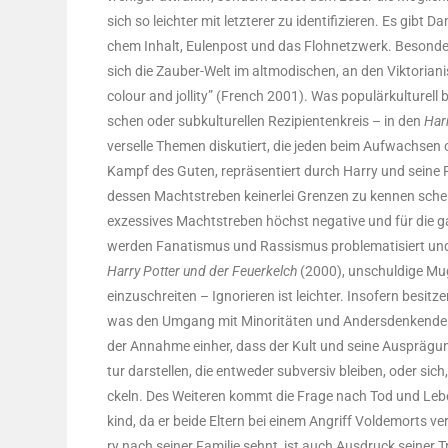
sich so leich­ter mit letz­te­rer zu iden­ti­fi­zie­ren. Es gibt
chem Inhalt, Eulen­post und das Flohnetz­werk. Beson­ders 
sich die Zau­ber-Welt im alt­mo­di­schen, an den Vik­to­ria­
colour and jol­li­ty” (French 2001). Was popu­lär­kul­tu­rell 
schen oder sub­kul­tu­rel­len Rezi­pi­en­ten­kreis – in den
Har­
ver­sel­le The­men dis­ku­tiert, die jeden beim Auf­wach­se
Kampf des Guten, reprä­sen­tiert durch Har­ry und sei­ne Fre
des­sen Macht­stre­ben kei­ner­lei Gren­zen zu ken­nen sc
exzes­si­ves Macht­stre­ben höchst nega­ti­ve und für die 
wer­den Fana­tis­mus und Ras­sis­mus pro­ble­ma­ti­siert u
Har­ry Pot­ter und der Feu­er­kelch
(2000), unschul­di­ge Mu
ein­zu­schrei­ten – Igno­rie­ren ist leich­ter. Inso­fern besit­
was den Umgang mit Mino­ri­tä­ten und Anders­den­ken­den a
der Annah­me ein­her, dass der Kult und sei­ne Aus­prä­gun
tur dar­stel­len, die ent­we­der sub­ver­siv blei­ben, oder sic
ckeln. Des Wei­te­ren kommt die Fra­ge nach Tod und Leben
kind, da er bei­de Eltern bei einem Angriff Vol­de­mor­ts ver
ry nach sei­ner Fami­lie sehnt, ist auch Aus­druck sei­ner Tr