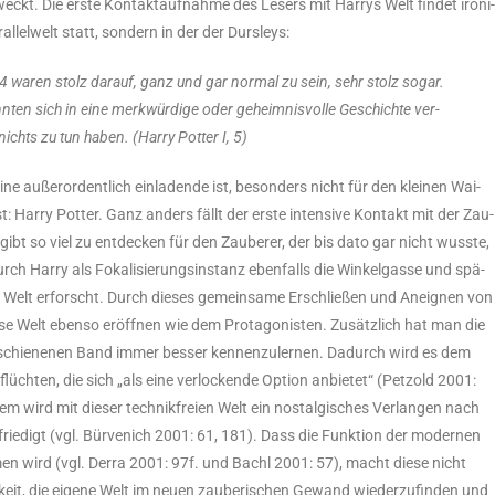
ckt. Die ers­te Kon­takt­auf­nah­me des Lesers mit Har­rys Welt fin­det iro­ni
l­lel­welt statt, son­dern in der der Durs­leys:
4 waren stolz dar­auf, ganz und gar nor­mal zu sein, sehr stolz sogar.
en sich in eine merk­wür­di­ge oder geheim­nis­vol­le Geschich­te ver­
 nichts zu tun haben. (
Har­ry Pot­ter I
, 5)
e außer­or­dent­lich ein­la­den­de ist, beson­ders nicht für den klei­nen Wai­
 Har­ry Pot­ter. Ganz anders fällt der ers­te inten­si­ve Kon­takt mit der Zau­
 gibt so viel zu ent­de­cken für den Zau­be­rer, der bis dato gar nicht wuss­te,
ch Har­ry als Foka­li­sie­rungs­in­stanz eben­falls die Win­kel­gas­se und spä­
Welt erforscht. Durch die­ses gemein­sa­me Erschlie­ßen und Aneig­nen von
se Welt eben­so eröff­nen wie dem Prot­ago­nis­ten. Zusätz­lich hat man die
erschie­ne­nen Band immer bes­ser ken­nen­zu­ler­nen. Dadurch wird es dem
flüch­ten, die sich „als eine ver­lo­cken­de Opti­on anbie­tet“ (Pet­zold 2001:
m wird mit die­ser tech­nik­frei­en Welt ein nost­al­gi­sches Ver­lan­gen nach
efrie­digt (vgl. Bür­ve­nich 2001: 61, 181). Dass die Funk­ti­on der moder­nen
en wird (vgl. Der­ra 2001: 97f. und Bachl 2001: 57), macht die­se nicht
­keit, die eige­ne Welt im neu­en zau­be­ri­schen Gewand wie­der­zu­fin­den und