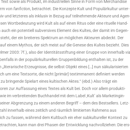
 Text sowie als Pro­dukt, im indus­tri­el­len Sin­ne in Form von Mer­chan­di­se
Form von
fan­fic­tion
, betrach­tet. Die Kon­zep­te Kult und Popu­lär­kul­tur unter­
­siv und letz­te­res als inklu­siv in Bezug auf teil­neh­men­de Akteu­re und Agen
iö­sen Wort­be­deu­tung wird Kult als auf einen Ritus oder eine ritu­el­le Hand­
ch auch ein poten­ti­ell sub­ver­si­ves Ele­ment des Kul­tes, der damit im Gegen­
teht, der ein brei­te­res Spek­trum an mög­li­chen Akteu­ren abdeckt. Der
oft auf einem Mythos, der sich meist auf die Gene­se des Kul­tes bezieht. Dies
el­mer 2003: 7f.), also der Iden­ti­täts­stif­tung einer Grup­pe von inner­halb
vi
en­falls in der popu­lär­kul­tu­rel­len Grup­pen­bil­dung ent­hal­ten ist, zu der
 „lite­ra­ri­sche Erzeug­nis­se, die selbst Objekt eines […] nun säku­la­ri­sier­ten
ch um eine Text­sor­te, die nicht [pri­mär] text­im­ma­nent defi­niert wer­den
brin­gen­de Spiel­art eines kul­ti­schen Aktes.“ (ebd.) Also trägt ein
to­ren zur Auf­fas­sung eines Tex­tes als Kult bei. Doch vor allem pro­duk­ti­
wie im ver­brei­ten­den Buch­han­del mit dem Label ‚Kult’ als Mar­ke­ting­in­
in sei­ner Abgren­zung zu einem ande­ren Begriff – dem des Best­sel­lers. Letz­
zahl inner­halb eines zeit­lich und räum­lich limi­tier­ten Rah­mens aus
ch zu fas­sen, wäh­rend dem Kult­buch ein eher sub­kul­tu­rel­ler Kon­text zu
trach­ten, kann man drei Pha­sen der Ent­wick­lung nach­voll­zie­hen: Die ers