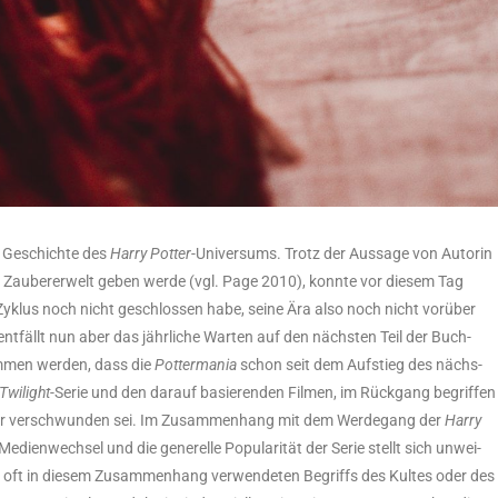
r Geschich­te des
Har­ry Pot­ter
-Uni­ver­sums. Trotz der Aus­sa­ge von Autorin
er Zau­be­rer­welt geben wer­de (vgl. Page 2010), konn­te vor die­sem Tag
Zyklus noch nicht geschlos­sen habe, sei­ne Ära also noch nicht vor­über
 ent­fällt nun aber das jähr­li­che War­ten auf den nächs­ten Teil der Buch-
om­men wer­den, dass die
Pot­ter­ma­nia
schon seit dem Auf­stieg des nächs­
Twi­light
-Serie und den dar­auf basie­ren­den Fil­men, im Rück­gang begrif­fen
tur ver­schwun­den sei. Im Zusam­men­hang mit dem Wer­de­gang der
Har­ry
di­en­wech­sel und die gene­rel­le Popu­la­ri­tät der Serie stellt sich unwei­
 oft in die­sem Zusam­men­hang ver­wen­de­ten Begriffs des Kul­tes oder des