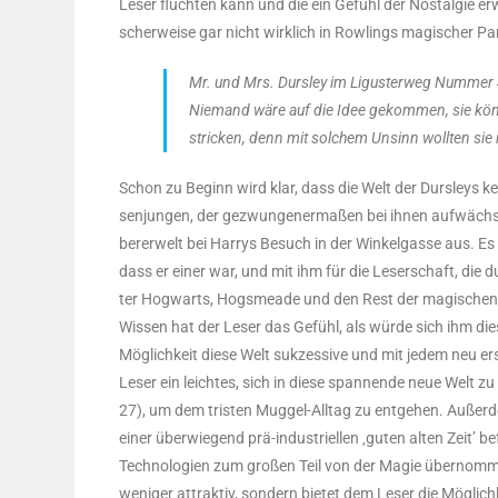
Leser flüch­ten kann und die ein Gefühl der Nost­al­gie erwe
scher­wei­se gar nicht wirk­lich in Row­lings magi­scher Par­a
Mr. und Mrs. Durs­ley im Ligus­ter­weg Num­mer 
Nie­mand wäre auf die Idee gekom­men, sie könn­t
stri­cken, denn mit sol­chem Unsinn woll­ten sie
Schon zu Beginn wird klar, dass die Welt der Durs­leys kei­n
sen­jun­gen, der gezwun­ge­ner­ma­ßen bei ihnen auf­wächst:
be­rer­welt bei Har­rys Besuch in der Win­kel­gas­se aus. Es
dass er einer war, und mit ihm für die Leser­schaft, die dur
ter Hog­warts, Hogs­mea­de und den Rest der magi­schen 
Wis­sen hat der Leser das Gefühl, als wür­de sich ihm die­
Mög­lich­keit die­se Welt suk­zes­si­ve und mit jedem neu 
Leser ein leich­tes, sich in die­se span­nen­de neue Welt zu 
27), um dem tris­ten Mug­gel-All­tag zu ent­ge­hen. Außer­de
einer über­wie­gend prä-indus­tri­el­len ‚guten alten Zeit’ b
Tech­no­lo­gien zum gro­ßen Teil von der Magie über­nom­m
weni­ger attrak­tiv, son­dern bie­tet dem Leser die Mög­lich