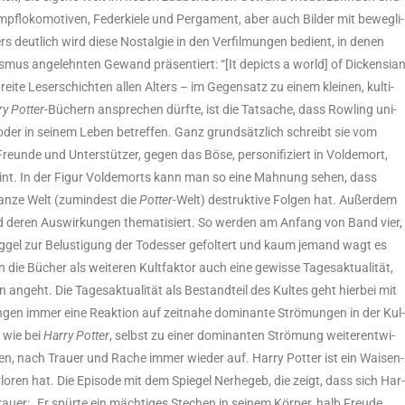
 Dampf­lo­ko­mo­ti­ven, Feder­kie­le und Per­ga­ment, aber auch Bil­der mit beweg­li­
deut­lich wird die­se Nost­al­gie in den Ver­fil­mun­gen bedient, in denen
nis­mus ange­lehn­ten Gewand prä­sen­tiert: “[It depicts a world] of Dicken­si­a
brei­te Leser­schich­ten allen Alters – im Gegen­satz zu einem klei­nen, kul­ti­
ry Pot­ter
-Büchern anspre­chen dürf­te, ist die Tat­sa­che, dass Row­ling uni­
n oder in sei­nem Leben betref­fen. Ganz grund­sätz­lich schreibt sie vom
un­de und Unter­stüt­zer, gegen das Böse, per­so­ni­fi­ziert in Vol­de­mort,
heint. In der Figur Vol­de­mor­ts kann man so eine Mah­nung sehen, dass
gan­ze Welt (zumin­dest die
Pot­ter
-Welt) destruk­ti­ve Fol­gen hat. Außer­dem
nd deren Aus­wir­kun­gen the­ma­ti­siert. So wer­den am Anfang von Band vier,
g­gel zur Belus­ti­gung der Todesser gefol­tert und kaum jemand wagt es
zen die Bücher als wei­te­ren Kult­fak­tor auch eine gewis­se Tages­ak­tua­li­tät,
ngeht. Die Tages­ak­tua­li­tät als Bestand­teil des Kul­tes geht hier­bei mit
­gen immer eine Reak­ti­on auf zeit­na­he domi­nan­te Strö­mun­gen in der Kul
h, wie bei
Har­ry Pot­ter
, selbst zu einer domi­nan­ten Strö­mung wei­ter­ent­wi­
, nach Trau­er und Rache immer wie­der auf. Har­ry Pot­ter ist ein Wai­sen­
­lo­ren hat. Die Epi­so­de mit dem Spie­gel Ner­he­geb, die zeigt, dass sich Har
au­er: „Er spür­te ein mäch­ti­ges Ste­chen in sei­nem Kör­per, halb Freu­de,