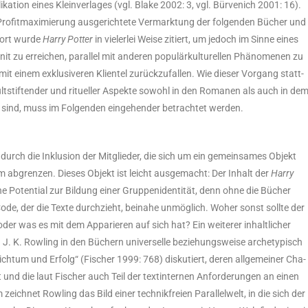
­ti­on eines Klein­ver­la­ges (vgl. Bla­ke 2002: 3, vgl. Bür­ve­nich 2001: 16).
f Pro­fit­ma­xi­mie­rung aus­ge­rich­te­te Ver­mark­tung der fol­gen­den Bücher und
 Dort wur­de
Har­ry Pot­ter
in vie­ler­lei Wei­se zitiert, um jedoch im Sin­ne eines
nit zu errei­chen, par­al­lel mit ande­ren popu­lär­kul­tu­rel­len Phä­no­me­nen zu
t einem exklu­si­ve­ren Kli­en­tel zurück­zu­fal­len. Wie die­ser Vor­gang statt­
 kult­stif­ten­der und ritu­el­ler Aspek­te sowohl in den Roma­nen als auch in de
sind, muss im Fol­gen­den ein­ge­hen­der betrach­tet wer­den.
t durch die Inklu­si­on der Mit­glie­der, die sich um ein gemein­sa­mes Objekt
m abgren­zen. Die­ses Objekt ist leicht aus­ge­macht: Der Inhalt der
Har­ry
he Poten­ti­al zur Bil­dung einer Grup­pen­iden­ti­tät, denn ohne die Bücher
de, der die Tex­te durch­zieht, bei­na­he unmög­lich. Woher sonst soll­te der
der was es mit dem Appa­rie­ren auf sich hat? Ein wei­te­rer inhalt­li­cher
in J. K. Row­ling in den Büchern uni­ver­sel­le bezie­hungs­wei­se arche­ty­pisch
h­tum und Erfolg“ (Fischer 1999: 768) dis­ku­tiert, deren all­ge­mei­ner Cha­
­tert und die laut Fischer auch Teil der text­in­ter­nen Anfor­de­run­gen an einen
eich­net Row­ling das Bild einer tech­nik­frei­en Par­al­lel­welt, in die sich der