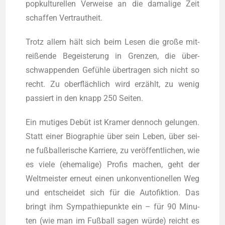
pop­kul­tu­rel­len Ver­wei­se an die dama­li­ge Zeit
schaf­fen Vertrautheit.
Trotz allem hält sich beim Lesen die gro­ße mit­
rei­ßen­de Begeis­te­rung in Gren­zen, die über­
schwap­pen­den Gefüh­le über­tra­gen sich nicht so
recht. Zu ober­fläch­lich wird erzählt, zu wenig
pas­siert in den knapp 250 Seiten.
Ein muti­ges Debüt ist Kra­mer den­noch gelun­gen.
Statt einer Bio­gra­phie über sein Leben, über sei­
ne fuß­bal­le­ri­sche Kar­rie­re, zu ver­öf­fent­li­chen, wie
es vie­le (ehe­ma­li­ge) Pro­fis machen, geht der
Welt­meis­ter erneut einen unkon­ven­tio­nel­len Weg
und ent­schei­det sich für die Auto­fik­ti­on. Das
bringt ihm Sym­pa­thie­punk­te ein – für 90 Minu­
ten (wie man im Fuß­ball sagen wür­de) reicht es