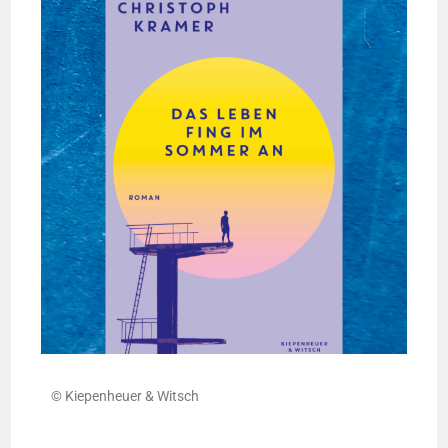
© Kie­pen­heu­er & Witsch