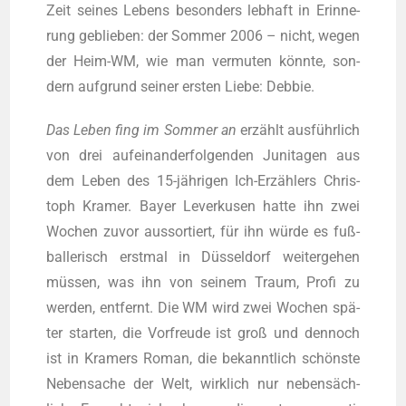
Zeit sei­nes Lebens beson­ders leb­haft in Erin­ne­
rung geblie­ben: der Som­mer 2006 – nicht, wegen
der Heim-WM, wie man ver­mu­ten könn­te, son­
dern auf­grund sei­ner ers­ten Lie­be: Debbie.
Das Leben fing im Som­mer an
erzählt aus­führ­lich
von drei auf­ein­an­der­fol­gen­den Juni­ta­gen aus
dem Leben des 15-jäh­ri­gen Ich-Erzäh­lers Chris­
toph Kra­mer. Bay­er Lever­ku­sen hat­te ihn zwei
Wochen zuvor aus­sor­tiert, für ihn wür­de es fuß­
bal­le­risch erst­mal in Düs­sel­dorf wei­ter­ge­hen
müs­sen, was ihn von sei­nem Traum, Pro­fi zu
wer­den, ent­fernt. Die WM wird zwei Wochen spä­
ter star­ten, die Vor­freu­de ist groß und den­noch
ist in Kra­mers Roman, die bekannt­lich schöns­te
Neben­sa­che der Welt, wirk­lich nur neben­säch­