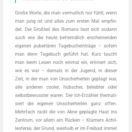
Gro­ße Wor­te, die man ver­mut­lich nur fühlt, wenn
man jung ist und alles zum ers­ten Mal emp­fin­
det. Der Groß­teil des Romans liest sich sodann
auch wie die heu­te befremd­lich erschei­nen­den
eige­nen puber­tä­ren Tage­buch­ein­trä­ge – sofern
man denn Tage­buch geführt hat. Kurz taucht
man beim Lesen noch ein­mal ein, erin­nert sich,
wie es war – damals in der Jugend, in die­ser
Zeit, in der man von Unsi­cher­hei­ten geplagt war,
alle ande­ren coo­ler, hüb­scher, belieb­ter oder
selbst­be­wuss­ter waren. Der Ich-Erzäh­ler the­ma­ti­
siert die eige­nen Unsi­cher­hei­ten ganz offen.
Mehr­fach rückt die von Akne geplag­te Haut ins
Zen­trum, vor allem am Rücken – Kra­mers Achil­
les­fer­se, der Grund, wes­halb er im Frei­bad immer