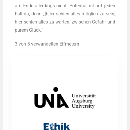
am Ende aller­dings nicht. Poten­ti­al ist auf jeden
Fall da, denn „[h]ier schien alles mög­lich zu sein,
hier schien alles zu war­ten, zwi­schen Gefahr und
purem Glück.“
3 von 5 ver­wan­del­ten Elfmetern