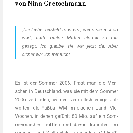
von Nina Gretschmann
„Die Lie­be ver­steht man erst, wenn sie mal da
war“, hat­te mei­ne Mut­ter ein­mal zu mir
gesagt. Ich glau­be, sie war jetzt da. Aber
sicher war ich mir nicht.
Es ist der Som­mer 2006. Fragt man die Men­
schen in Deutsch­land, was sie mit dem Som­mer
2006 ver­bin­den, wür­den ver­mut­lich eini­ge ant­
wor­ten: die Fuß­ball-WM im eige­nen Land. Vier
Wochen, in denen gefühlt 80 Mio. auf ein Som­
mer­mär­chen hoff­ten und davon träum­ten, im
eige­nen Land Welt­meis­ter zu wer­den. Mit Hoff­