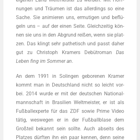
nun­gen und Träu­men ist das aller­dings so eine
Sache. Sie ani­mie­ren uns, ermu­ti­gen und beflü­
geln uns – auf der einen Sei­te. Gleich­zei­tig kön­
nen sie uns in den Abgrund rei­ßen, wenn sie plat­
zen. Das klingt sehr pathe­tisch und passt daher
gut zu Chris­toph Kra­mers Debüt­ro­man
Das
Leben fing im Som­mer an
.
An dem 1991 in Solin­gen gebo­re­nen Kra­mer
kommt man in Deutsch­land nicht so leicht vor­
bei. 2014 wur­de er mit der deut­schen Natio­nal­
mann­schaft in Bra­si­li­en Welt­meis­ter, er ist als
Fuß­ball­ex­per­te für das ZDF sowie Prime Video
tätig, wes­we­gen er in der Fuß­ball­b­la­se dem
Groß­teil bekannt sein soll­te. Auch abseits des
Plat­zes dürf­ten ihn ein paar ken­nen, denn sei­ne