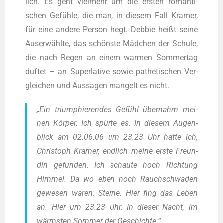
lich. Es geht viel­mehr um die ers­ten roman­ti­
schen Gefüh­le, die man, in die­sem Fall Kra­mer,
für eine ande­re Per­son hegt. Debbie heißt sei­ne
Aus­er­wähl­te, das schöns­te Mäd­chen der Schu­le,
die nach Regen an einem war­men Som­mer­tag
duf­tet – an Super­la­ti­ve sowie pathe­ti­schen Ver­
glei­chen und Aus­sa­gen man­gelt es nicht.
„Ein tri­um­phie­ren­des Gefühl über­nahm mei­
nen Kör­per. Ich spür­te es. In die­sem Augen­
blick am 02.06.06 um 23.23 Uhr hat­te ich,
Chris­toph Kra­mer, end­lich mei­ne ers­te Freun­
din gefun­den. Ich schau­te hoch Rich­tung
Him­mel. Da wo eben noch Rauch­schwa­den
gewe­sen waren: Ster­ne. Hier fing das Leben
an. Hier um 23.23 Uhr. In die­ser Nacht, im
wärms­ten Som­mer der Geschichte.“