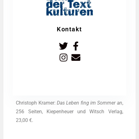
Kontakt
Chris­toph Kra­mer:
Das Leben fing im Som­mer an
,
256 Sei­ten, Kie­pen­heu­er und Witsch Ver­lag,
23,00 €.