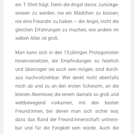
ein T‑Shirt trägt. Denn die Angst davor, zurück­ge­
wie­sen zu wer­den, nie ein Mäd­chen zu küs­sen,
nie eine Freun­din zu haben – die Angst, nicht die
glei­chen Erfah­run­gen zu machen, wie ande­re im
sel­ben Alter, ist groß.
Man kann sich in den 15-jäh­ri­gen Prot­ago­nis­ten
hin­ein­ver­set­zen, die Emp­fin­dun­gen so fei­er­lich
und über­zo­gen sie auch sein mögen, sind durch­
aus nach­voll­zieh­bar. Wer denkt nicht eben­falls
noch ab und zu an den ers­ten Schwarm, an die
klei­nen Aben­teu­er, die einem damals so groß und
welt­be­we­gend vor­ka­men, mit den bes­ten
Freund:innen, bei denen man sich sicher war,
dass das Band der Freund:innenschaft untrenn­
bar und für die Ewig­keit sein wür­de. Auch die