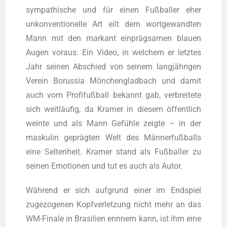
sym­pa­thi­sche und für einen Fuß­bal­ler eher
unkon­ven­tio­nel­le Art eilt dem wort­ge­wand­ten
Mann mit den mar­kant ein­präg­sa­men blau­en
Augen vor­aus. Ein Video, in wel­chem er letz­tes
Jahr sei­nen Abschied von sei­nem lang­jäh­ri­gen
Ver­ein Borus­sia Mön­chen­glad­bach und damit
auch vom Pro­fi­fuß­ball bekannt gab, ver­brei­te­te
sich weit­läu­fig, da Kra­mer in die­sem öffent­lich
wein­te und als Mann Gefüh­le zeig­te – in der
mas­ku­lin gepräg­ten Welt des Män­ner­fuß­balls
eine Sel­ten­heit. Kra­mer stand als Fuß­bal­ler zu
sei­nen Emo­tio­nen und tut es auch als Autor.
Wäh­rend er sich auf­grund einer im End­spiel
zuge­zo­ge­nen Kopf­ver­let­zung nicht mehr an das
WM-Fina­le in Bra­si­li­en erin­nern kann, ist ihm eine