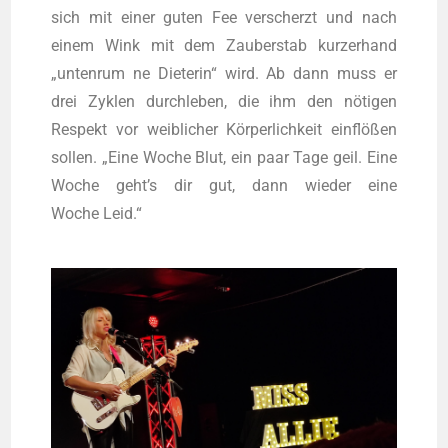
sich mit einer guten Fee ver­scherzt und nach
einem Wink mit dem Zau­ber­stab kur­zer­hand
„unten­rum ne Die­te­rin“ wird. Ab dann muss er
drei Zyklen durch­le­ben, die ihm den nöti­gen
Respekt vor weib­li­cher Kör­per­lich­keit ein­flö­ßen
sol­len. „Eine Woche Blut, ein paar Tage geil. Eine
Woche geht’s dir gut, dann wie­der eine
Woche Leid.“