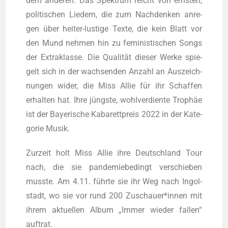
dem ande­ren. Das Spek­trum reicht von erns­ten,
poli­ti­schen Lie­dern, die zum Nach­den­ken anre­
gen über hei­ter-lus­ti­ge Tex­te, die kein Blatt vor
den Mund neh­men hin zu femi­nis­ti­schen Songs
der Extra­klas­se. Die Qua­li­tät die­ser Wer­ke spie­
gelt sich in der wach­sen­den Anzahl an Aus­zeich­
nun­gen wider, die Miss Allie für ihr Schaf­fen
erhal­ten hat. Ihre jüngs­te, wohl­ver­dien­te Tro­phäe
ist der Baye­ri­sche Kaba­rett­preis 2022 in der Kate­
go­rie Musik.
Zur­zeit holt Miss Allie ihre Deutsch­land Tour
nach, die sie pan­de­mie­be­dingt ver­schie­ben
muss­te. Am 4.11. führ­te sie ihr Weg nach Ingol­
stadt, wo sie vor rund 200 Zuschauer*innen mit
ihrem aktu­el­len Album „Immer wie­der fal­len“
auftrat.