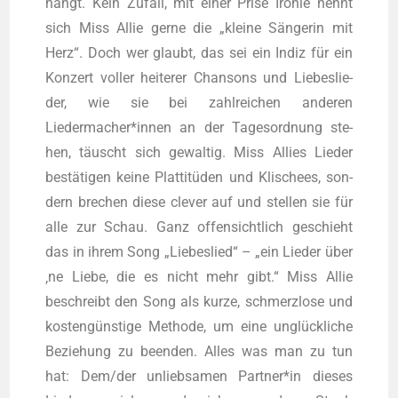
hängt. Kein Zufall, mit einer Pri­se Iro­nie nennt
sich Miss Allie ger­ne die „klei­ne Sän­ge­rin mit
Herz“. Doch wer glaubt, das sei ein Indiz für ein
Kon­zert vol­ler hei­te­rer Chan­sons und Lie­bes­lie­
der, wie sie bei zahl­rei­chen ande­ren
Liedermacher*innen an der Tages­ord­nung ste­
hen, täuscht sich gewal­tig. Miss Allies Lie­der
bestä­ti­gen kei­ne Plat­ti­tü­den und Kli­schees, son­
dern bre­chen die­se cle­ver auf und stel­len sie für
alle zur Schau. Ganz offen­sicht­lich geschieht
das in ihrem Song „Lie­bes­lied“ – „ein Lie­der über
‚ne Lie­be, die es nicht mehr gibt.“ Miss Allie
beschreibt den Song als kur­ze, schmerz­lo­se und
kos­ten­güns­ti­ge Metho­de, um eine unglück­li­che
Bezie­hung zu been­den. Alles was man zu tun
hat: Dem/der unlieb­sa­men Partner*in die­ses