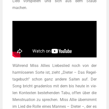
Lied vor­spie­len und sich aus dem Staub
machen.
Wäh­rend Miss Allies Lie­bes­lied noch von der
harm­lo­se­ren Sor­te ist, zieht „Die­ter – Das Regel­
ta­ge­buch“ schon ganz ande­re Sai­ten auf. Der
Song bricht gna­den­los mit dem bis heu­te in vie­
len Kon­tex­ten bestehen­den Tabu, offen über die
Mens­trua­ti­on zu spre­chen. Miss Allie über­nimmt
im Lied die Rol­le eines Man­nes – Die­ter –, der es