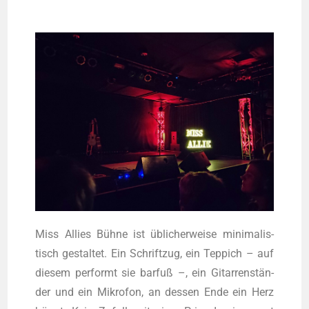
Miss Allies Büh­ne ist übli­cher­wei­se mini­ma­lis­
tisch gestal­tet. Ein Schrift­zug, ein Tep­pich – auf
die­sem per­formt sie bar­fuß –, ein Gitar­ren­stän­
der und ein Mikro­fon, an des­sen Ende ein Herz