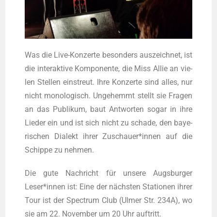
Was die Live-Kon­zer­te beson­ders aus­zeich­net, ist
die inter­ak­ti­ve Kom­po­nen­te, die Miss Allie an vie­
len Stel­len ein­streut. Ihre Kon­zer­te sind alles, nur
nicht mono­lo­gisch. Unge­hemmt stellt sie Fra­gen
an das Publi­kum, baut Ant­wor­ten sogar in ihre
Lie­der ein und ist sich nicht zu scha­de, den baye­
ri­schen Dia­lekt ihrer Zuschauer*innen auf die
Schip­pe zu nehmen.
Die gute Nach­richt für unse­re Augs­bur­ger
Leser*innen ist: Eine der nächs­ten Sta­tio­nen ihrer
Tour ist der Spec­trum Club (Ulmer Str. 234A), wo
sie am 22. Novem­ber um 20 Uhr auftritt.