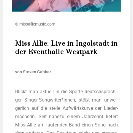
© missalliemusic.com
Miss Allie: Live in Ingolstadt in
der Eventhalle Westpark
von Ste­ven Gabber
Blickt man aktu­ell in die Spar­te deutsch­spra­chi­
ger Singer-Songwriter*innen, stößt man unwei­
ger­lich auf die stei­le Auf­wärts­kur­ve der Lie­der­
ma­che­rin. Seit nahe­zu einem Jahr­zehnt lie­fert
Miss Allie am lau­fen­den Band einen Song nach