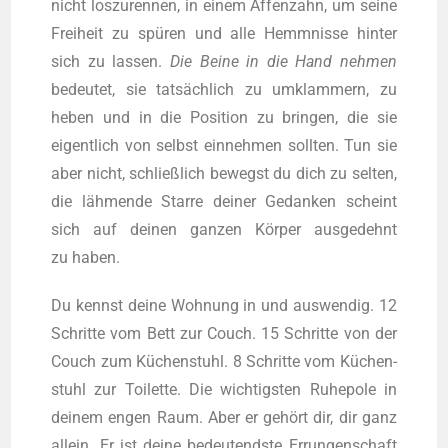
nicht los­zu­ren­nen, in einem Affen­zahn, um sei­ne
Frei­heit zu spü­ren und alle Hemm­nis­se hin­ter
sich zu las­sen.
Die Bei­ne in die Hand neh­men
bedeu­tet, sie tat­säch­lich zu umklam­mern, zu
heben und in die Posi­ti­on zu brin­gen, die sie
eigent­lich von selbst ein­neh­men soll­ten. Tun sie
aber nicht, schließ­lich bewegst du dich zu sel­ten,
die läh­men­de Star­re dei­ner Gedan­ken scheint
sich auf dei­nen gan­zen Kör­per aus­ge­dehnt
zu haben.
Du kennst dei­ne Woh­nung in und aus­wen­dig. 12
Schrit­te vom Bett zur Couch. 15 Schrit­te von der
Couch zum Küchen­stuhl. 8 Schrit­te vom Küchen­
stuhl zur Toi­let­te. Die wich­tigs­ten Ruhe­po­le in
dei­nem engen Raum. Aber er gehört dir, dir ganz
allein. Er ist dei­ne bedeu­tends­te Errun­gen­schaft