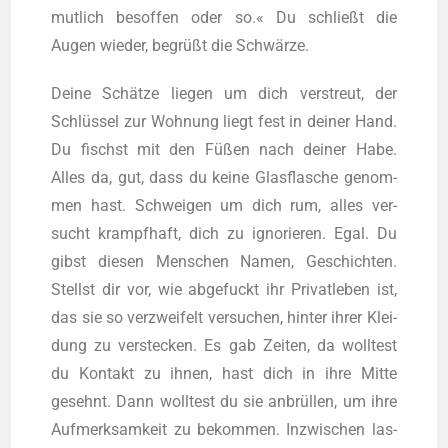
mut­lich besof­fen oder so.« Du schließt die
Augen wie­der, begrüßt die Schwärze.
Dei­ne Schät­ze lie­gen um dich ver­streut, der
Schlüs­sel zur Woh­nung liegt fest in dei­ner Hand.
Du fischst mit den Füßen nach dei­ner Habe.
Alles da, gut, dass du kei­ne Glas­fla­sche genom­
men hast. Schwei­gen um dich rum, alles ver­
sucht krampf­haft, dich zu igno­rie­ren. Egal. Du
gibst die­sen Men­schen Namen, Geschich­ten.
Stellst dir vor, wie abge­fuckt ihr Pri­vat­le­ben ist,
das sie so ver­zwei­felt ver­su­chen, hin­ter ihrer Klei­
dung zu ver­ste­cken. Es gab Zei­ten, da woll­test
du Kon­takt zu ihnen, hast dich in ihre Mit­te
gesehnt. Dann woll­test du sie anbrül­len, um ihre
Auf­merk­sam­keit zu bekom­men. Inzwi­schen las­