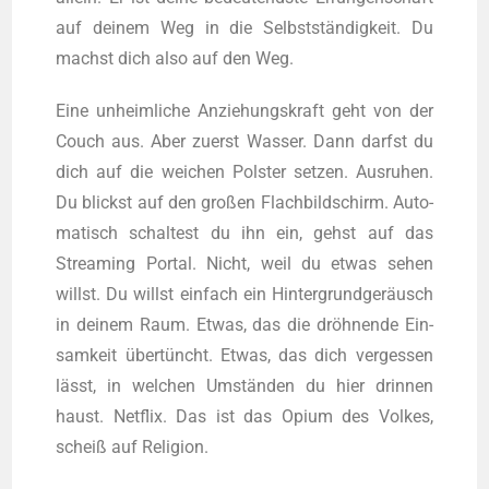
auf dei­nem Weg in die Selbst­stän­dig­keit. Du
machst dich also auf den Weg.
Eine unheim­li­che Anzie­hungs­kraft geht von der
Couch aus. Aber zuerst Was­ser. Dann darfst du
dich auf die wei­chen Pols­ter set­zen. Aus­ru­hen.
Du blickst auf den gro­ßen Flach­bild­schirm. Auto­
ma­tisch schal­test du ihn ein, gehst auf das
Strea­ming Por­tal. Nicht, weil du etwas sehen
willst. Du willst ein­fach ein Hin­ter­grund­ge­räusch
in dei­nem Raum. Etwas, das die dröh­nen­de Ein­
sam­keit über­tüncht. Etwas, das dich ver­ges­sen
lässt, in wel­chen Umstän­den du hier drin­nen
haust. Net­flix. Das ist das Opi­um des Vol­kes,
scheiß auf Religion.