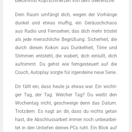
bekommst Kopf­schmer­zen von dem Gekreische.
Dein Raum umfängt dich, wegen der Vor­hän­ge
dun­kel und etwas muf­fig, ein Geräusch­cha­os
aus Radio und Fern­se­hen, das dich mehr trös­tet
als jede mensch­li­che Begrü­ßung. Sicher­heit, die
durch die­sen Kokon aus Dun­kel­heit, Töne und
Stim­men ent­steht, die wabert, dich ein­lullt, dich
auf­nimmt. Du gehst wie fern­ge­steu­ert auf die
Couch, Auto­play sorg­te für irgend­ei­ne neue Serie.
Dir fällt ein, dass heu­te ja etwas war. Ein wich­ti­
ger Tag,
der
Tag. Wel­cher Tag? Du weißt den
Wochen­tag nicht, geschwei­ge denn das Datum.
Trotz­dem. Es nagt an dir, dass du nichts getan
hast, die Abschluss­ar­beit immer noch unbe­ar­bei­
tet in den Untie­fen dei­nes PCs ruht. Ein Blick auf