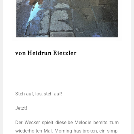
von Heidrun Rietzler
Steh auf, los, steh auf!
Jetzt!
Der Wecker spielt die­sel­be Melo­die bereits zum
wie­der­hol­ten Mal. Mor­ning has bro­ken, ein simp­