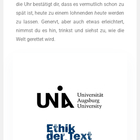
die Uhr bestä­tigt dir, dass es ver­mut­lich schon zu
spät ist, heu­te zu einem loh­nen­den
heu­te
wer­den
zu las­sen. Genervt, aber auch etwas erleich­tert,
nimmst du es hin, trinkst und siehst zu, wie die
Welt geret­tet wird.