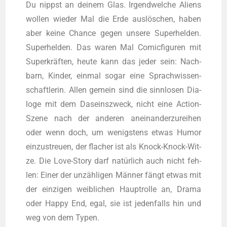
Du nippst an dei­nem Glas. Irgend­wel­che Ali­ens
wol­len wie­der Mal die Erde aus­lö­schen, haben
aber kei­ne Chan­ce gegen unse­re Super­hel­den.
Super­hel­den. Das waren Mal Comic­fi­gu­ren mit
Super­kräf­ten, heu­te kann das jeder sein: Nach­
barn, Kin­der, ein­mal sogar eine Sprach­wis­sen­
schaft­le­rin. Allen gemein sind die sinn­lo­sen Dia­
lo­ge mit dem Daseins­zweck, nicht eine Action-
Sze­ne nach der ande­ren anein­an­der­zu­rei­hen
oder wenn doch, um wenigs­tens etwas Humor
ein­zu­streu­en, der fla­cher ist als Knock-Knock-Wit­
ze. Die Love-Sto­ry darf natür­lich auch nicht feh­
len: Einer der unzäh­li­gen Män­ner fängt etwas mit
der ein­zi­gen weib­li­chen Haupt­rol­le an, Dra­ma
oder Hap­py End, egal, sie ist jeden­falls hin und
weg von dem Typen.