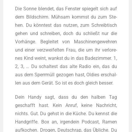
Die Son­ne blen­det, das Fens­ter spie­gelt sich auf
dem Bild­schirm. Müh­sam kommst du zum Ste­
hen. Du könn­test das nut­zen, zum Schreib­tisch
gehen und schrei­ben, doch du schließt nur die
Vor­hän­ge. Beglei­tet von Maschi­nen­ge­weh­ren
und einer ver­zwei­fel­ten Frau, die um ihr ver­lo­re­
nes Kind weint, wankst du in das Bade­zim­mer. 1,
2, 3, … Du schal­test das alte Radio ein, das du
aus dem Sperr­müll gezo­gen hast, Oldies erschal­
len aus dem Gerät. So ist es doch gleich besser.
Dein Han­dy sagt, dass du den hal­ben Tag
geschafft hast. Kein Anruf, kei­ne Nach­richt,
nichts. Gut. Du gehst in die Küche. Du kennst die
Hand­grif­fe. Box an, irgend­ein Pod­cast, Ramen
auf­ko­chen. Dro­gen, Deutschrap, das Übli­che. Du