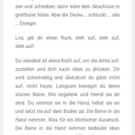
zen und schrei­ben, dann wäre dein Abschluss in
greif­ba­rer Nähe. Aber die Decke … schluckt … alle
… Energie.
Los, gib dir einen Ruck, steh auf, steh auf,
steh auf!
Du wen­dest all dei­ne Kraft auf, um die Arme auf­
zu­stel­len und dich nach oben zu drü­cken. Dir
wird schwin­de­lig und übel,doch du gibst nicht
auf, nicht heu­te. Lang­sam bewegst du dei­ne
star­ren Bei­ne. Wie unge­lenk und fremd sie dir
sind. Du nimmst sie in die Hand, hebst sie an
und setzt sie auf dem Boden ab.
Die Bei­ne in die
Hand neh­men
. Was für ein idio­ti­scher Aus­druck.
Die Bei­ne in die Hand neh­men
bedeu­tet eben