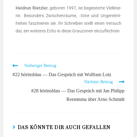
Heid­run Rietz­ler
, gebo­ren 1997, ist begeis­ter­te Viel­le­se­
rin. Beson­ders Zwi­schen­räu­me, ‑töne und Unge­reimt­
hei­ten fas­zi­nie­ren sie. Ihr Schrei­ben stellt einen Ver­such
dar, ein wei­te­res Echo in die­se Grau­zo­nen einzuflechten.
Vorheriger Beitrag
#22 hörinsblau — Das Gespräch mit Wolfram Lotz
Nächster Beitrag
#28 hörinsblau — Das Gespräch mit Jan Philipp
Reemtsma über Arno Schmidt
DAS KÖNNTE DIR AUCH GEFALLEN