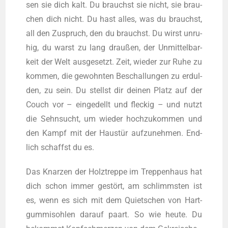
sen sie dich kalt. Du brauchst sie nicht, sie brau­
chen dich nicht. Du hast alles, was du brauchst,
all den Zuspruch, den du brauchst. Du wirst unru­
hig, du warst zu lang drau­ßen, der Unmit­tel­bar­
keit der Welt aus­ge­setzt. Zeit, wie­der zur Ruhe zu
kom­men, die gewohn­ten Beschal­lun­gen zu erdul­
den, zu sein. Du stellst dir dei­nen Platz auf der
Couch vor – ein­ge­dellt und fle­ckig – und nutzt
die Sehn­sucht, um wie­der hoch­zu­kom­men und
den Kampf mit der Haus­tür auf­zu­neh­men. End­
lich schaffst du es.
Das Knar­zen der Holz­trep­pe im Trep­pen­haus hat
dich schon immer gestört, am schlimms­ten ist
es, wenn es sich mit dem Quiet­schen von Hart­
gum­mi­soh­len dar­auf paart. So wie heu­te. Du