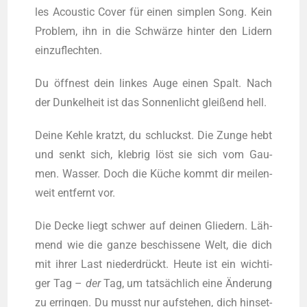
les Acou­stic Cover für einen simp­len Song. Kein
Pro­blem, ihn in die Schwär­ze hin­ter den Lidern
einzuflechten.
Du öff­nest dein lin­kes Auge einen Spalt. Nach
der Dun­kel­heit ist das Son­nen­licht glei­ßend hell.
Dei­ne Keh­le kratzt, du schluckst. Die Zun­ge hebt
und senkt sich, kleb­rig löst sie sich vom Gau­
men. Was­ser. Doch die Küche kommt dir mei­len­
weit ent­fernt vor.
Die Decke liegt schwer auf dei­nen Glie­dern. Läh­
mend wie die gan­ze beschis­se­ne Welt, die dich
mit ihrer Last nie­der­drückt. Heu­te ist ein wich­ti­
ger Tag –
der
Tag, um tat­säch­lich eine Ände­rung
zu errin­gen. Du musst nur auf­ste­hen, dich hin­set­