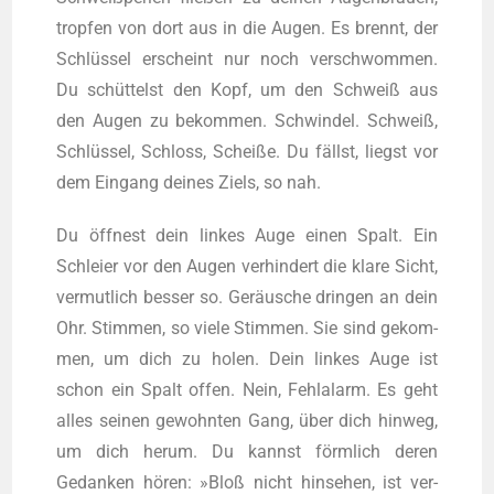
trop­fen von dort aus in die Augen. Es brennt, der
Schlüs­sel erscheint nur noch ver­schwom­men.
Du schüt­telst den Kopf, um den Schweiß aus
den Augen zu bekom­men. Schwin­del. Schweiß,
Schlüs­sel, Schloss, Schei­ße. Du fällst, liegst vor
dem Ein­gang dei­nes Ziels, so nah.
Du öff­nest dein lin­kes Auge einen Spalt. Ein
Schlei­er vor den Augen ver­hin­dert die kla­re Sicht,
ver­mut­lich bes­ser so. Geräu­sche drin­gen an dein
Ohr. Stim­men, so vie­le Stim­men. Sie sind gekom­
men, um dich zu holen. Dein lin­kes Auge ist
schon ein Spalt offen. Nein, Fehl­alarm. Es geht
alles sei­nen gewohn­ten Gang, über dich hin­weg,
um dich her­um. Du kannst förm­lich deren
Gedan­ken hören: »Bloß nicht hin­se­hen, ist ver­