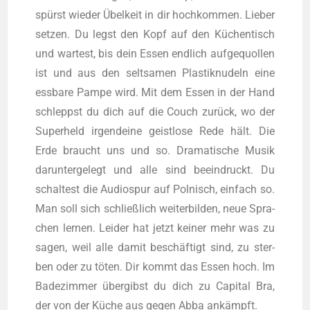
spürst wie­der Übel­keit in dir hoch­kom­men. Lie­ber
set­zen. Du legst den Kopf auf den Küchen­tisch
und war­test, bis dein Essen end­lich auf­ge­quol­len
ist und aus den selt­sa­men Plas­tik­nu­deln eine
ess­ba­re Pam­pe wird. Mit dem Essen in der Hand
schleppst du dich auf die Couch zurück, wo der
Super­held irgend­ei­ne geist­lo­se Rede hält. Die
Erde braucht uns und so. Dra­ma­ti­sche Musik
dar­un­ter­ge­legt und alle sind beein­druckt. Du
schal­test die Audio­spur auf Pol­nisch, ein­fach so.
Man soll sich schließ­lich wei­ter­bil­den, neue Spra­
chen ler­nen. Lei­der hat jetzt kei­ner mehr was zu
sagen, weil alle damit beschäf­tigt sind, zu ster­
ben oder zu töten. Dir kommt das Essen hoch. Im
Bade­zim­mer über­gibst du dich zu Capi­tal Bra,
der von der Küche aus gegen Abba ankämpft.