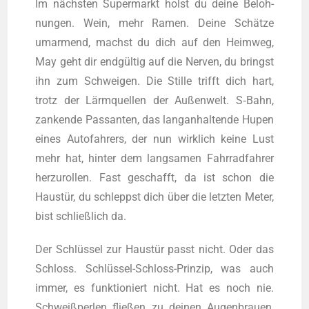
Im nächs­ten Super­markt holst du dei­ne Beloh­
nun­gen. Wein, mehr Ramen. Dei­ne Schät­ze
umar­mend, machst du dich auf den Heim­weg,
May geht dir end­gül­tig auf die Ner­ven, du bringst
ihn zum Schwei­gen. Die Stil­le trifft dich hart,
trotz der Lärm­quel­len der Außen­welt. S‑Bahn,
zan­ken­de Pas­san­ten, das lang­an­hal­ten­de Hupen
eines Auto­fah­rers, der nun wirk­lich kei­ne Lust
mehr hat, hin­ter dem lang­sa­men Fahr­rad­fah­rer
her­zu­rol­len. Fast geschafft, da ist schon die
Haus­tür, du schleppst dich über die letz­ten Meter,
bist schließ­lich da.
Der Schlüs­sel zur Haus­tür passt nicht. Oder das
Schloss. Schlüs­sel-Schloss-Prin­zip, was auch
immer, es funk­tio­niert nicht. Hat es noch nie.
Schweiß­per­len flie­ßen zu dei­nen Augen­brau­en,