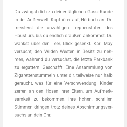
Du zwingst dich zu dei­ner täg­li­chen Gas­si-Run­de
in der Außen­welt. Kopf­hö­rer auf, Hör­buch an. Du
meis­terst die unzäh­li­gen Trep­pen­stu­fen des
Haus­flurs, bis du end­lich drau­ßen ankommst. Du
wankst über den Teer, Blick gesenkt. Karl May
ver­sucht, den Wil­den Wes­ten in Besitz zu neh­
men, wäh­rend du ver­suchst, die letz­te Park­bank
zu ergat­tern. Geschafft. Eine Ansamm­lung von
Ziga­ret­ten­stum­meln unter dir, teil­wei­se nur halb
geraucht, was für eine Ver­schwen­dung. Kin­der
zer­ren an den Hosen ihrer Eltern, um Auf­merk­
sam­keit zu bekom­men, ihre hohen, schril­len
Stim­men drin­gen trotz dei­nes Abschir­mungs­ver­
suchs an dein Ohr.