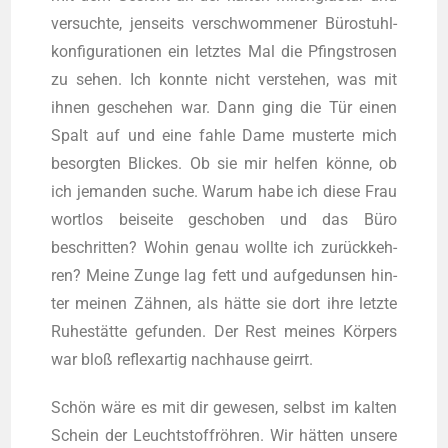
ver­such­te, jen­seits ver­schwom­me­ner Büro­stuhl­
kon­fi­gu­ra­tio­nen ein letz­tes Mal die Pfingst­ro­sen
zu sehen. Ich konn­te nicht ver­ste­hen, was mit
ihnen gesche­hen war. Dann ging die Tür einen
Spalt auf und eine fah­le Dame mus­ter­te mich
besorg­ten Bli­ckes. Ob sie mir hel­fen kön­ne, ob
ich jeman­den suche. War­um habe ich die­se Frau
wort­los bei­sei­te gescho­ben und das Büro
beschrit­ten? Wohin genau woll­te ich zurück­keh­
ren? Mei­ne Zun­ge lag fett und auf­ge­dun­sen hin­
ter mei­nen Zäh­nen, als hät­te sie dort ihre letz­te
Ruhe­stät­te gefun­den. Der Rest mei­nes Kör­pers
war bloß reflex­ar­tig nach­hau­se geirrt.
Schön wäre es mit dir gewe­sen, selbst im kal­ten
Schein der Leucht­stoff­röh­ren. Wir hät­ten unse­re