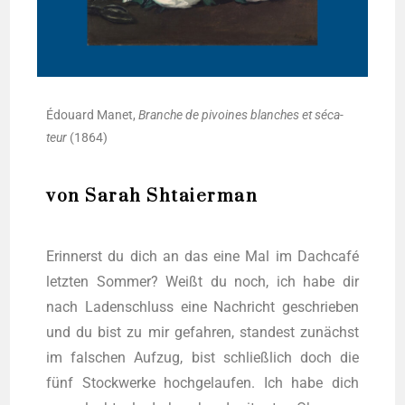
Édouard Manet,
Bran­che de pivo­i­nes blan­ches et séca­
teur
(1864)
von Sarah Shtaierman
Erin­nerst du dich an das eine Mal im Dach­ca­fé
letz­ten Som­mer? Weißt du noch, ich habe dir
nach Laden­schluss eine Nach­richt geschrie­ben
und du bist zu mir gefah­ren, stan­dest zunächst
im fal­schen Auf­zug, bist schließ­lich doch die
fünf Stock­wer­ke hoch­ge­lau­fen. Ich habe dich