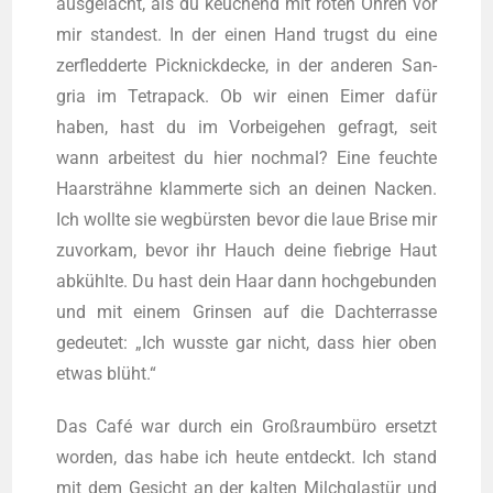
aus­ge­lacht, als du keu­chend mit roten Ohren vor
mir stan­dest. In der einen Hand trugst du eine
zer­fled­der­te Pick­nick­de­cke, in der ande­ren San­
gria im Tetra­pack. Ob wir einen Eimer dafür
haben, hast du im Vor­bei­ge­hen gefragt, seit
wann arbei­test du hier noch­mal? Eine feuch­te
Haar­sträh­ne klam­mer­te sich an dei­nen Nacken.
Ich woll­te sie weg­bürs­ten bevor die laue Bri­se mir
zuvor­kam, bevor ihr Hauch dei­ne fieb­ri­ge Haut
abkühl­te. Du hast dein Haar dann hoch­ge­bun­den
und mit einem Grin­sen auf die Dach­ter­ras­se
gedeu­tet: „Ich wuss­te gar nicht, dass hier oben
etwas blüht.“
Das Café war durch ein Groß­raum­bü­ro ersetzt
wor­den, das habe ich heu­te ent­deckt. Ich stand
mit dem Gesicht an der kal­ten Milch­glas­tür und