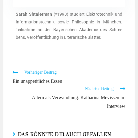
Sarah Shtai­er­man
(*1998) stu­diert Elek­tro­tech­nik und
Infor­ma­ti­ons­tech­nik sowie Phi­lo­so­phie in Mün­chen.
Teil­nah­me an der Baye­ri­schen Aka­de­mie des Schrei­
bens, Ver­öf­fent­li­chung in Lite­ra­ri­sche Blätter.
Vorheriger Beitrag
Ein unappetitliches Essen
Nächster Beitrag
Altern als Verwandlung: Katharina Mevissen im
Interview
DAS KÖNNTE DIR AUCH GEFALLEN