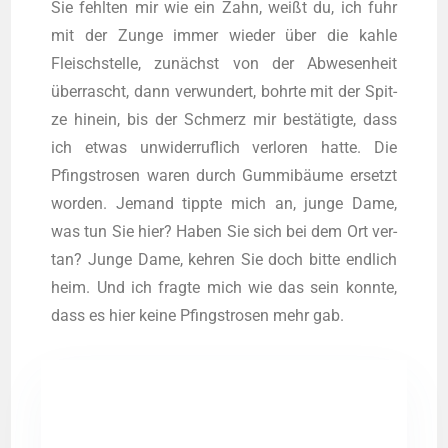
Sie fehl­ten mir wie ein Zahn, weißt du, ich fuhr
mit der Zun­ge immer wie­der über die kah­le
Fleisch­stel­le, zunächst von der Abwe­sen­heit
über­rascht, dann ver­wun­dert, bohr­te mit der Spit­
ze hin­ein, bis der Schmerz mir bestä­tig­te, dass
ich etwas unwi­der­ruf­lich ver­lo­ren hat­te. Die
Pfingst­ro­sen waren durch Gum­mi­bäu­me ersetzt
wor­den. Jemand tipp­te mich an, jun­ge Dame,
was tun Sie hier? Haben Sie sich bei dem Ort ver­
tan? Jun­ge Dame, keh­ren Sie doch bit­te end­lich
heim. Und ich frag­te mich wie das sein konn­te,
dass es hier kei­ne Pfingst­ro­sen mehr gab.