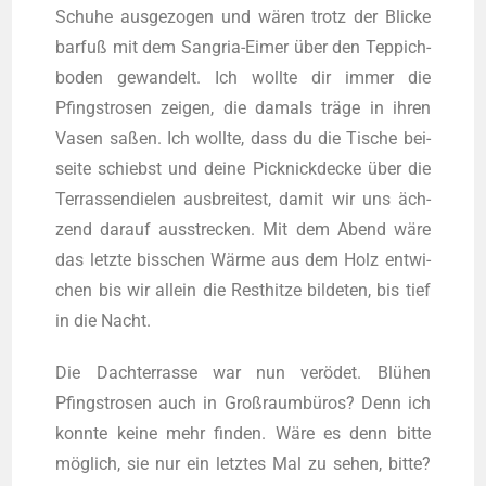
Schu­he aus­ge­zo­gen und wären trotz der Bli­cke
bar­fuß mit dem San­gria-Eimer über den Tep­pich­
bo­den gewan­delt. Ich woll­te dir immer die
Pfingst­ro­sen zei­gen, die damals trä­ge in ihren
Vasen saßen. Ich woll­te, dass du die Tische bei­
sei­te schiebst und dei­ne Pick­nick­de­cke über die
Ter­ras­sen­die­len aus­brei­test, damit wir uns äch­
zend dar­auf aus­stre­cken. Mit dem Abend wäre
das letz­te biss­chen Wär­me aus dem Holz ent­wi­
chen bis wir allein die Rest­hit­ze bil­de­ten, bis tief
in die Nacht.
Die Dach­ter­ras­se war nun ver­ödet. Blü­hen
Pfingst­ro­sen auch in Groß­raum­bü­ros? Denn ich
konn­te kei­ne mehr fin­den. Wäre es denn bit­te
mög­lich, sie nur ein letz­tes Mal zu sehen, bit­te?