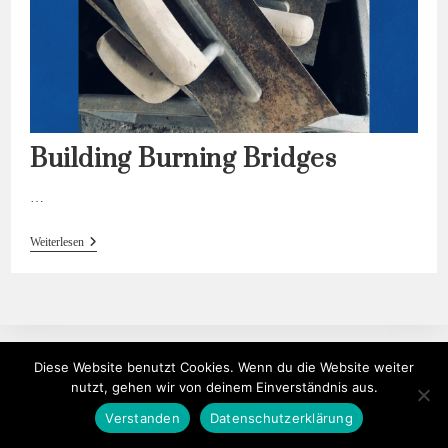
Building Burning Bridges
…
Building
Weiterlesen
Burning
Bridges
Diese Website benutzt Cookies. Wenn du die Website weiter
nutzt, gehen wir von deinem Einverständnis aus.
Verstanden
Datenschutzerklärung