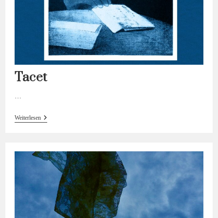
Tacet
…
Tacet
Weiterlesen