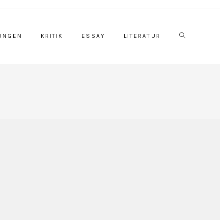
Website-
UNGEN
KRITIK
ESSAY
LITERATUR
Suche
umschalten