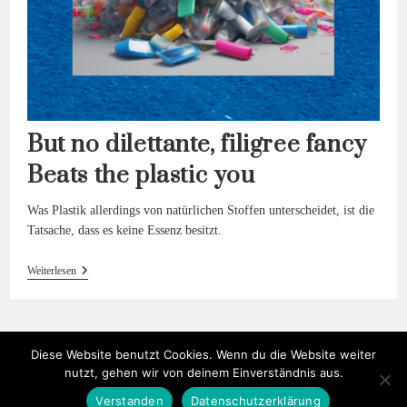
But no dilettante, filigree fancy
Beats the plastic you
Was Plastik allerdings von natürlichen Stoffen unterscheidet, ist die
Tatsache, dass es keine Essenz besitzt.
But
Weiterlesen
No
Dilettante,
Filigree
Fancy
Beats
Diese Website benutzt Cookies. Wenn du die Website weiter
The
Plastic
nutzt, gehen wir von deinem Einverständnis aus.
You
Verstanden
Datenschutzerklärung