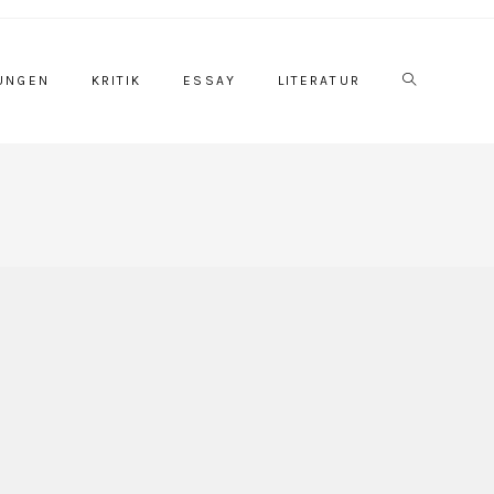
Website-
UNGEN
KRITIK
ESSAY
LITERATUR
Suche
umschalten