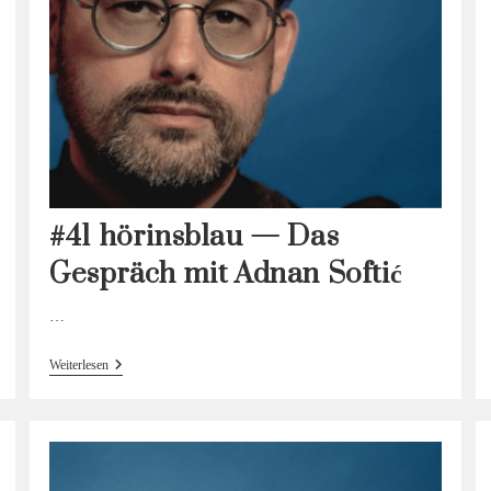
#41 hörinsblau — Das
Gespräch mit Adnan Softić
…
#41
Weiterlesen
Hörinsblau
—
Das
Gespräch
Mit
Adnan
Softić