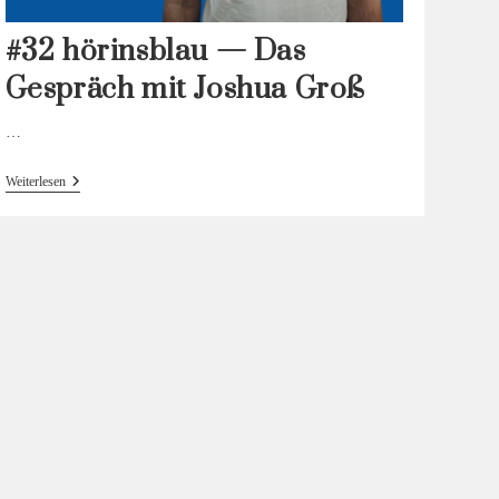
#32 hörinsblau — Das
Gespräch mit Joshua Groß
…
#32
Weiterlesen
Hörinsblau
—
Das
Gespräch
Mit
Joshua
Groß