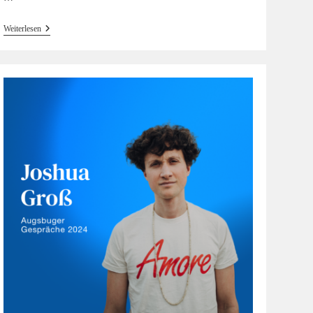
#35
Weiterlesen
Hörinsblau
—
Das
Gespräch
Mit
Raphaela
Bardutzky