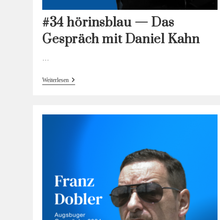
#34 hörinsblau — Das
Gespräch mit Daniel Kahn
…
#34
Weiterlesen
Hörinsblau
—
Das
Gespräch
Mit
Daniel
Kahn