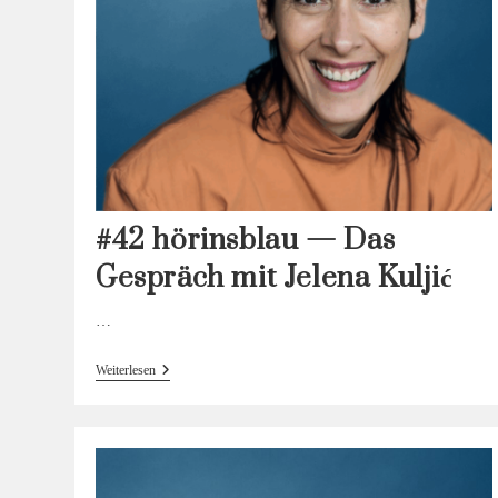
#42 hörinsblau — Das
Gespräch mit Jelena Kuljić
…
#42
Weiterlesen
Hörinsblau
—
Das
Gespräch
Mit
Jelena
Kuljić