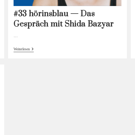
#33 hörinsblau — Das
Gespräch mit Shida Bazyar
…
#33
Weiterlesen
Hörinsblau
—
Das
Gespräch
Mit
Shida
Bazyar