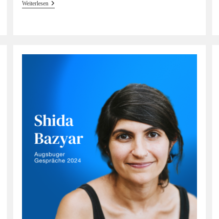
#38
Weiterlesen
Hörinsblau
—
Das
Gespräch
Mit
Alida
Bremer