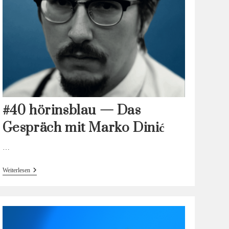
#40 hörinsblau — Das
Gespräch mit Marko Dinić
…
#40
Weiterlesen
Hörinsblau
—
Das
Gespräch
Mit
Marko Dinić