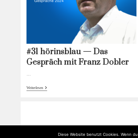
#31 hörinsblau — Das
Gespräch mit Franz Dobler
…
#31
Weiterlesen
Hörinsblau
—
Das
Gespräch
Mit
Franz
Dobler
Diese Website benutzt Cookies. Wenn du 