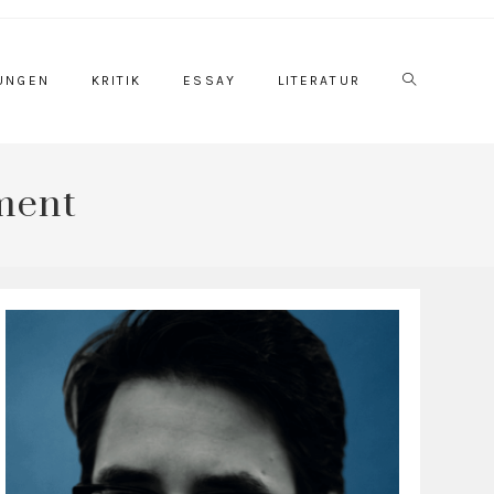
Website-
UNGEN
KRITIK
ESSAY
LITERATUR
ment
Suche
umschalten