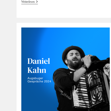
#39
Weiterlesen
Hörinsblau
—
Das
Gespräch
Mit
Mateja
Meded