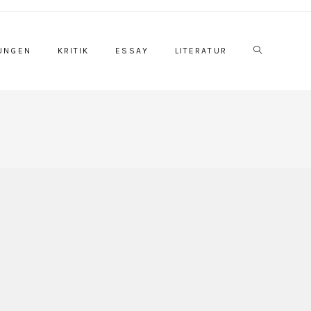
Website-
UNGEN
KRITIK
ESSAY
LITERATUR
Suche
umschalten