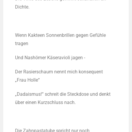
Dichte.
Wenn Kak­teen Son­nen­bril­len gegen Gefüh­le
tragen
Und Nas­hör­ner Käsera­vio­li jagen -
Der Rasier­schaum nennt mich kon­se­quent
„Frau Holle“
„Dada­is­mus!“ schreit die Steck­do­se und denkt
über einen Kurz­schluss nach.
Die Zahn­pas­ta­tu­be spricht nur noch