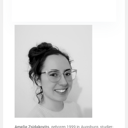
Ame­lie Zsi­da­ko­vits
, gebo­ren 1999 in Augs­burg, stu­dier­