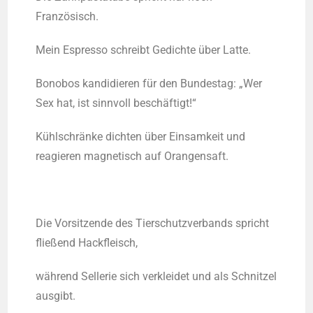
Französisch.
Mein Espres­so schreibt Gedich­te über Latte.
Bono­bos kan­di­die­ren für den Bun­des­tag: „Wer
Sex hat, ist sinn­voll beschäftigt!“
Kühl­schrän­ke dich­ten über Ein­sam­keit und
reagie­ren magne­tisch auf Orangensaft.
Die Vor­sit­zen­de des Tier­schutz­ver­bands spricht
flie­ßend Hackfleisch,
wäh­rend Sel­le­rie sich ver­klei­det und als Schnit­zel
ausgibt.