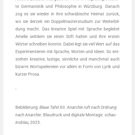
te Ger­ma­nis­tik und Phi­lo­so­phie in Würz­burg. Danach
zog es sie wie­der in ihre schwä­bi­sche Hei­mat zurück,
wo sie der­zeit ein Dop­pel­mas­ter­stu­di­um zur Wei­ter­bil­
dung macht. Das krea­ti­ve Spiel mit Spra­che beglei­tet
Ame­lie seit­dem sie einen Stift hal­ten und ihre ers­ten
Wör­ter schrei­ben konn­te. Dabei legt sie viel Wert auf das
Expe­ri­men­tie­ren mit Spra­che, Wor­ten und Ideen. So ent­
ste­hen krea­ti­ve, lus­ti­ge, sinn­li­che und manch­mal auch
bizar­re Wort­spie­le­rei­en vor allem in Form von Lyrik und
kur­zer Prosa.
.
Bebil­de­rung:
Blaue Tafel XII. A
n
ar
c
hie ruft nach Ord­nung
nach Anar­chie
. Blau­druck und digi­ta­le Mon­ta­ge.
schau­
ins­blau
, 2025.