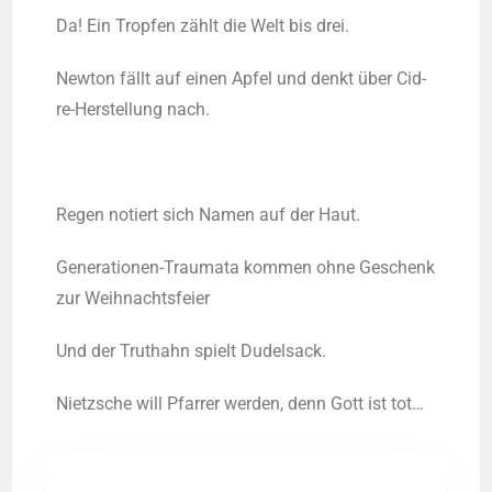
Da! Ein Trop­fen zählt die Welt bis drei.
New­ton fällt auf einen Apfel und denkt über Cid­
re-Her­stel­lung nach.
Regen notiert sich Namen auf der Haut.
Gene­ra­tio­nen-Trau­ma­ta kom­men ohne Geschenk
zur Weihnachtsfeier
Und der Trut­hahn spielt Dudelsack.
Nietz­sche will Pfar­rer wer­den, denn Gott ist tot…