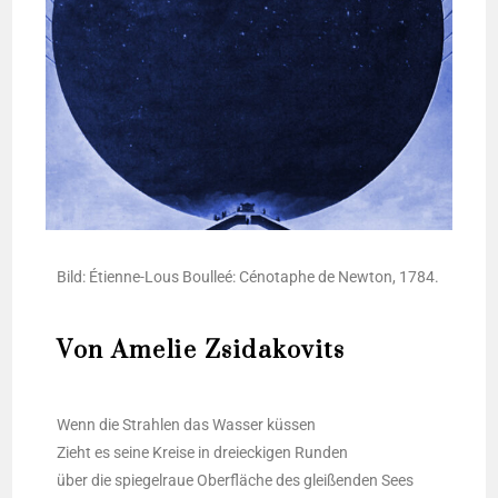
Bild: Éti­en­ne-Lous Boul­leé: Cénota­phe de New­ton, 1784.
Von Amelie Zsidakovits
Wenn die Strah­len das Was­ser küs­sen
Zieht es sei­ne Krei­se in drei­ecki­gen Run­den
über die spie­gel­raue Ober­flä­che des glei­ßen­den Sees