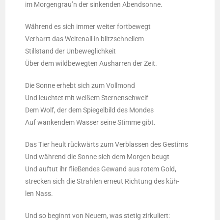
im Morgengrau’n der sin­ken­den Abendsonne.
Wäh­rend es sich immer wei­ter fort­be­wegt
Ver­harrt das Wel­ten­all in blitz­schnel­lem
Still­stand der Unbe­weg­lich­keit
Über dem wild­be­weg­ten Aus­har­ren der Zeit.
Die Son­ne erhebt sich zum Voll­mond
Und leuch­tet mit wei­ßem Ster­nen­schweif
Dem Wolf, der dem Spie­gel­bild des Mon­des
Auf wan­ken­dem Was­ser sei­ne Stim­me gibt.
Das Tier heult rück­wärts zum Ver­blas­sen des Gestirns
Und wäh­rend die Son­ne sich dem Mor­gen beugt
Und auf­tut ihr flie­ßen­des Gewand aus rotem Gold,
stre­cken sich die Strah­len erneut Rich­tung des küh­
len Nass.
Und so beginnt von Neu­em, was ste­tig zir­ku­liert: