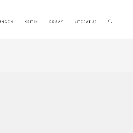
Website-
UNGEN
KRITIK
ESSAY
LITERATUR
Suche
umschalten