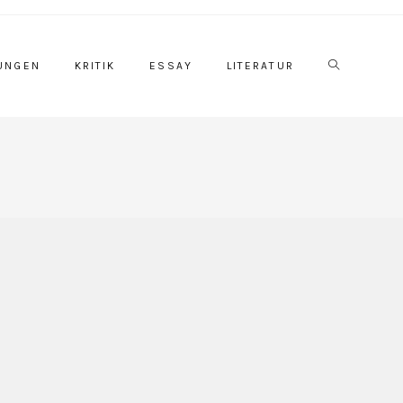
Website-
UNGEN
KRITIK
ESSAY
LITERATUR
Suche
umschalten