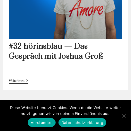
#32 hörinsblau — Das
Gespräch mit Joshua Groß
…
#32
Weiterlesen
Hörinsblau
—
Das
Gespräch
Mit
Diese Website benutzt Cookies. Wenn du die Website weiter
Joshua
Groß
nutzt, gehen wir von deinem Einverständnis aus.
Verstanden
Datenschutzerklärung