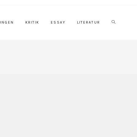
Website-
UNGEN
KRITIK
ESSAY
LITERATUR
Suche
umschalten