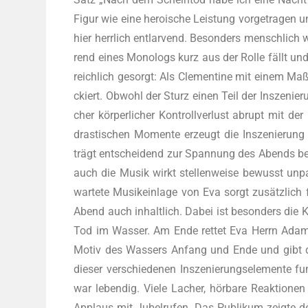
Figur wie eine heroi­sche Leis­tung vor­ge­tra­gen u
hier herr­lich ent­lar­vend. Beson­ders mensch­lich
rend eines Mono­logs kurz aus der Rol­le fällt un
reich­lich gesorgt: Als Cle­men­ti­ne mit einem Ma
ckiert. Obwohl der Sturz einen Teil der Insze­nie­ru
cher kör­per­li­cher Kon­troll­ver­lust abrupt mit d
dras­ti­schen Momen­te erzeugt die Insze­nie­rung
trägt ent­schei­dend zur Span­nung des Abends bei
auch die Musik wirkt stel­len­wei­se bewusst unpas­
war­te­te Musik­ein­la­ge von Eva sorgt zusätz­lich
Abend auch inhalt­lich. Dabei ist beson­ders die 
Tod im Was­ser. Am Ende ret­tet Eva Herrn Adam 
Motiv des Was­sers Anfang und Ende und gibt de
die­ser ver­schie­de­nen Insze­nie­rungs­ele­men­te
war leben­dig. Vie­le Lacher, hör­ba­re Reak­tio­
Applaus mit Jubel­ru­fen. Das Publi­kum zeig­te deu