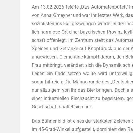
Am 13.02.2026 fei­er­te ‚Das Auto­ma­ten­bü­fett‘ 
von Anna Gmeyner und war ihr letz­tes Werk, das i
so­zia­lis­ten ins Exil gezwun­gen wur­de. In der In
lich harm­lo­se Ort einer baye­ri­schen Pro­vinz-Idy
schaft offen­legt. Im Zen­trum steht das Auto­ma­te
Spei­sen und Geträn­ke auf Knopf­druck aus der Wa
ange­wie­sen. Cle­men­ti­ne kämpft dar­um, den Be
Frau mit­bringt, ver­än­dert sich die Dyna­mik schle
Leben ein Ende set­zen woll­te, wird unfrei­wil­l
sogar hilf­reich: Die Män­ner­run­de des „Deut­sche
nur all­zu gern von ihr das Bier brin­gen. Doch als
einer indus­tri­el­len Fisch­zucht zu begeis­tern, g
Gesell­schaft spal­tet sich tief.
Das Büh­nen­bild ist eines der stärks­ten Zei­chen
im 45-Grad-Win­kel auf­ge­stellt, domi­niert den Ra