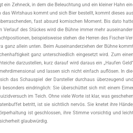
t ein Zehn­eck, in dem die Beleuch­tung und ein klei­ner Hahn ein
 in das Wirts­haus kommt und sich Bier bestellt, kommt die­ses au
ber­ra­schen­den, fast absurd komi­schen Moment. Bis dato hat­t
Ver­lauf des Stü­ckes wird die Büh­ne immer mehr aus­ein­an­der
ht­po­si­tio­nen, bei­spiels­wei­se ste­hen die Her­ren des Fischer-Ver
a ganz allein unten. Beim Aus­ein­an­der­zie­hen der Büh­ne komm
hen­haf­tig­keit ganz unter­schied­lich ein­ge­setzt wird. Zum eine
tei­che dar­zu­stel­len, kurz dar­auf wird dar­aus ein „Hau­fen Geld
ehr­di­men­sio­nal und las­sen sich nicht ein­fach auf­lö­sen. In die
t sich das Schau­spiel der Dar­stel­ler durch­aus über­zeu­gend un
bei beson­ders ein­dring­lich: Sie über­schüt­tet sich mit einem Eime
Sui­zid­ver­such im Teich. Ohne vie­le Wor­te ist klar, was gesche­he
buf­fet betritt, ist sie sicht­lich ner­vös. Sie kne­tet ihre Hän­de
per­hal­tung ist geschlos­sen, ihre Stim­me vor­sich­tig und leich
nsi­cher­heit glaubwürdig.