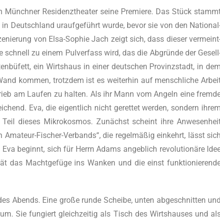
im Münch­ner Resi­denz­thea­ter sei­ne Pre­mie­re. Das Stück stamm
n Deutsch­land urauf­ge­führt wur­de, bevor sie von den Natio­nal
sze­nie­rung von Elsa-Sophie Jach zeigt sich, dass die­ser ver­meint
l­le schnell zu einem Pul­ver­fass wird, das die Abgrün­de der Gesell
n­bü­fett, ein Wirts­haus in einer deut­schen Pro­vinz­stadt, in de
nd kom­men, trotz­dem ist es wei­ter­hin auf mensch­li­che Arbei
trieb am Lau­fen zu hal­ten. Als ihr Mann vom Angeln eine frem­d
i­chend. Eva, die eigent­lich nicht geret­tet wer­den, son­dern ihre
ig Teil die­ses Mikro­kos­mos. Zunächst scheint ihre Anwe­sen­hei
n Ama­teur-Fischer-Ver­bands“, die regel­mä­ßig ein­kehrt, lässt sic
 Eva beginnt, sich für Herrn Adams angeb­lich revo­lu­tio­nä­re Ide
erät das Macht­ge­fü­ge ins Wan­ken und die einst funk­tio­nie­ren­d
 des Abends. Eine gro­ße run­de Schei­be, unten abge­schnit­ten un
um. Sie fun­giert gleich­zei­tig als Tisch des Wirts­hau­ses und al