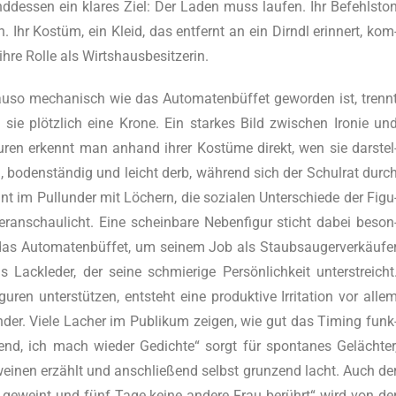
end­des­sen ein kla­res Ziel: Der Laden muss lau­fen. Ihr Befehls­to
. Ihr Kos­tüm, ein Kleid, das ent­fernt an ein Dirndl erin­nert, kom
ht ihre Rol­le als Wirtshausbesitzerin.
­so mecha­nisch wie das Auto­ma­ten­büf­fet gewor­den ist, trenn
sie plötz­lich eine Kro­ne. Ein star­kes Bild zwi­schen Iro­nie un
gu­ren erkennt man anhand ihrer Kos­tü­me direkt, wen sie dar­stel
l, boden­stän­dig und leicht derb, wäh­rend sich der Schul­rat durc
t im Pul­lun­der mit Löchern, die sozia­len Unter­schie­de der Figu
r­an­schau­licht. Eine schein­ba­re Neben­fi­gur sticht dabei beson
 Auto­ma­ten­büf­fet, um sei­nem Job als Staub­sauger­ver­käu­fe
ck­le­der, der sei­ne schmie­ri­ge Per­sön­lich­keit unter­streicht
en unter­stüt­zen, ent­steht eine pro­duk­ti­ve Irri­ta­ti­on vor alle
­der. Vie­le Lacher im Publi­kum zei­gen, wie gut das Timing funk
­send, ich mach wie­der Gedich­te“ sorgt für spon­ta­nes Geläch­ter
wei­nen erzählt und anschlie­ßend selbst grun­zend lacht. Auch de
geweint und fünf Tage kei­ne ande­re Frau berührt“ wird von de