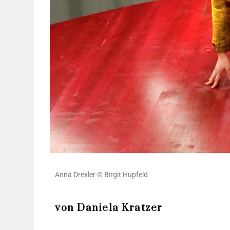
Anna Drex­ler © Bir­git Hupfeld
von Daniela Kratzer