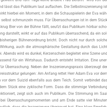
nd lässt das Publi­kum laut auf­la­chen. Die Selbst­in­sze­nie­rung is
 wirkt hier­bei ein Moment, in dem die Schau­spie­le­rin der Eva wäh
d selbst schmun­zeln muss. Für Über­ra­schun­gen ist in dem Stüc
ß­krug Bier von der Büh­ne fällt, seufzt das Publi­kum hör­bar scho
ng dar­stellt, wirkt er auf das Publi­kum über­ra­schend, da ein sol
er bis­he­ri­gen Büh­nen­ord­nung bricht. Doch nicht nur durch sol­ch
 Wir­kung, auch die atmo­sphä­ri­sche Gestal­tung durch das Lich
. Abends wird es dun­kel, Ker­zen­schein beglei­tet eine Sze­ne un
send für ein Wirts­haus. Dadurch ent­steht Irri­ta­ti­on. Eine uner
 für Über­ra­schung. Neben der Insze­nie­rungs­pra­xis über­zeugt de
Kreis­struk­tur gelun­gen: Am Anfang ret­tet Herr Adam Eva vor de
vor dem Sui­zid eben­falls aus dem Teich. Somit ver­bin­det da
m Stück eine zykli­sche Form. Dass die stim­mi­ge Ver­bin­dun
 funk­tio­niert, zeigt sich auch im Publi­kum. Die Stim­mung im Saa
nen bei Über­ra­schungs­mo­men­ten und am Ende sat­te vier Minu­te
t­lich, dass die Insze­nie­rung über­zeugt hat. Eine kla­re Emp­feh