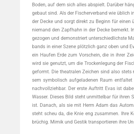
Boden, auf dem sich alles abspielt. Dar­über häng
ge­baut sind. Als der Fischer­ver­band wie üblich
der Decke und sorgt direkt zu Beginn für einen ü
nie­mand den Zapf­hahn in der Decke bemerkt. Im 
ge­zo­gen und demons­triert unter­schied­lichs­te Mac
bands in einer Sze­ne plötz­lich ganz oben und Ev
ein Hau­fen Erde zum Vor­schein, die in ihrer Zei­c
wird sie genutzt, um die Tro­cken­le­gung der Fisch­
geformt. Die thea­tra­len Zei­chen sind also stets m
sem sym­bo­lisch auf­ge­la­de­nen Raum ent­fal­te
nach­voll­zieh­bar. Der ers­te Auf­tritt Evas ist da
Was­ser. Die­ses Bild steht unmit­tel­bar für ihren 
ist. Danach, als sie mit Herrn Adam das Auto­ma­ten­
steht scheu da, die Knie eng zusam­men. Ihre Kör­
brü­chig. Mimik und Ges­tik trans­por­tie­ren ihre U