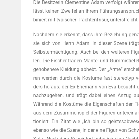
Die Besit­ze­rin Cle­men­ti­ne Adam ver­folgt wäh­r
lässt kei­nen Zwei­fel an ihrem Füh­rungs­an­spruch
bi­niert mit typi­scher Trach­ten­fri­sur, unter­streic
Nach­dem sie erkennt, dass ihre Bezie­hung genau
sie sich von Herrn Adam. In die­ser Sze­ne trägt 
Selbst­er­mäch­ti­gung. Auch bei den wei­te­ren Fi
len. Die Fischer tra­gen Man­tel und Gum­mi­stie­fe
geho­be­ne­re Klei­dung abhebt. Der „Arme“ erschein
ren wer­den durch die Kos­tü­me fast ste­reo­typ ve
ders her­aus: der Ex-Ehe­mann von Eva besucht das
nach­zu­ge­hen, und trägt dabei einen Anzug aus La
Wäh­rend die Kos­tü­me die Eigen­schaf­ten der Figu­r
aus dem Zusam­men­spiel der Figu­ren unter­ein­an
tio­niert. Ein Zitat wie „Ich bin so geis­tes­ab­we
eben­so wie die Sze­ne, in der eine Figur von Sch
Satz „Nach dem Schein­tod habe ich eine Nacht 