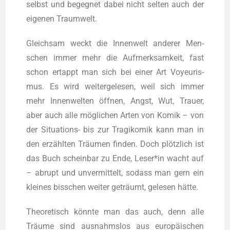
selbst und begeg­net dabei nicht sel­ten auch der
eige­nen Traumwelt.
Gleich­sam weckt die Innen­welt ande­rer Men­
schen immer mehr die Auf­merk­sam­keit, fast
schon ertappt man sich bei einer Art Voy­eu­ris­
mus. Es wird wei­ter­ge­le­sen, weil sich immer
mehr Innen­wel­ten öff­nen, Angst, Wut, Trau­er,
aber auch alle mög­li­chen Arten von Komik – von
der Situa­tions- bis zur Tra­gi­ko­mik kann man in
den erzähl­ten Träu­men fin­den. Doch plötz­lich ist
das Buch schein­bar zu Ende, Leser*in wacht auf
– abrupt und unver­mit­telt, sodass man gern ein
klei­nes biss­chen wei­ter geträumt, gele­sen hätte.
Theo­re­tisch könn­te man das auch, denn alle
Träu­me sind aus­nahms­los aus euro­päi­schen