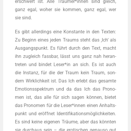
erschwert ist. Alle Träumer*innen sind gleich,
ganz egal, woher sie kom­men, ganz egal, wer
sie sind.
Es gibt aller­dings eine Kon­stan­te in den Tex­ten:
Zu Beginn eines jeden Traums steht das ‚Ich‘ als
Aus­gangs­punkt. Es führt durch den Text, macht
ihn zugleich fass­bar, lässt uns ganz nah her­an­
tre­ten und bin­det Leser*in an sich. Es ist auch
die Instanz, für die der Traum kein Traum, son­
dern Wirk­lich­keit ist. Das Ich erlebt das gesam­te
Emo­ti­ons­spek­trum und da das Ich das Pro­no­
men ist, das alle für sich sagen kön­nen, bie­tet
das Pro­no­men für die Leser*innen einen Anhalts­
punkt und eröff­net Iden­ti­fi­ka­ti­ons­mög­lich­kei­ten.
Es sind kei­ne eige­nen Träu­me, aber das könn­ten
sie durch­aus sein – die ero­ti­schen genau­so gut