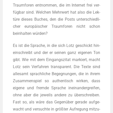
Traum­fo­ren ent­nom­men, die im Inter­net frei ver­
füg­bar sind. Wel­chen Mehr­wert hat also die Lek­
tü­re die­ses Buches, den die Posts unter­schied­li­
cher euro­päi­scher Traum­fo­ren nicht schon
beinhal­ten würden?
Es ist die Spra­che, in die sich Lotz geschickt hin­
ein­schreibt und der er sei­nen ganz eige­nen Ton
gibt. Wie mit dem Ein­gangs­zi­tat mar­kiert, macht
Lotz sein Ver­fah­ren trans­pa­rent. Die Tex­te sind
alle­samt sprach­li­che Begeg­nun­gen, die in ihrem
Zusam­men­spiel so authen­tisch wir­ken, dass
eige­ne und frem­de Spra­che inein­an­der­grei­fen,
ohne aber die jeweils ande­re zu über­schrei­ben.
Fast so, als wäre das Gegen­über gera­de auf­ge­
wacht und ver­such­te in größ­ter Auf­re­gung mit­zu­