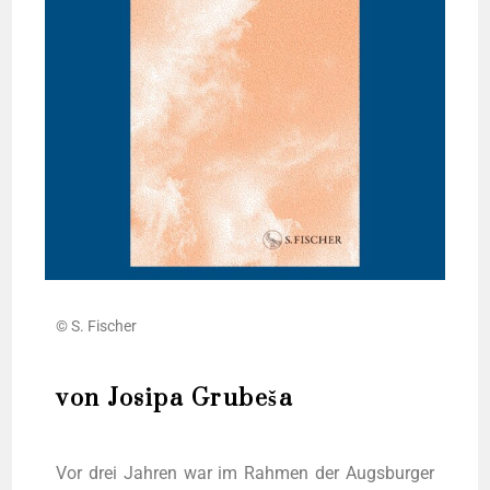
© S. Fischer
von Josipa Grubeša
Vor drei Jah­ren war im Rah­men der Augs­bur­ger