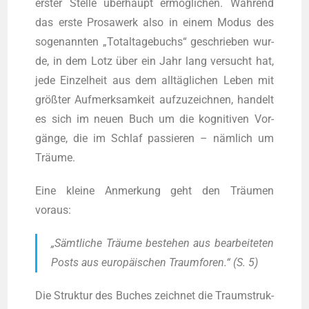
ers­ter Stel­le über­haupt ermög­li­chen. Wäh­rend
das ers­te Pro­sa­werk also in einem Modus des
soge­nann­ten „Total­ta­ge­buchs“ geschrie­ben wur­
de, in dem Lotz über ein Jahr lang ver­sucht hat,
jede Ein­zel­heit aus dem all­täg­li­chen Leben mit
größ­ter Auf­merk­sam­keit auf­zu­zeich­nen, han­delt
es sich im neu­en Buch um die kogni­ti­ven Vor­
gän­ge, die im Schlaf pas­sie­ren – näm­lich um
Träume.
Eine klei­ne Anmer­kung geht den Träu­men
voraus:
„Sämt­li­che Träu­me bestehen aus bear­bei­te­ten
Posts aus euro­päi­schen Traum­fo­ren.“ (S. 5)
Die Struk­tur des Buches zeich­net die Traum­struk­