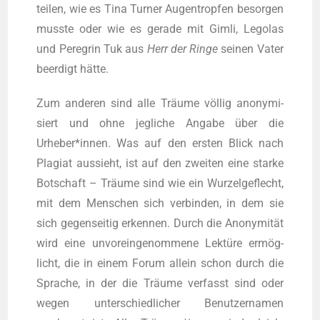
tei­len, wie es Tina Tur­ner Augen­trop­fen besor­gen
muss­te oder wie es gera­de mit Gim­li, Lego­las
und Pere­grin Tuk aus
Herr der Rin­ge
sei­nen Vater
beer­digt hätte.
Zum ande­ren sind alle Träu­me völ­lig anony­mi­
siert und ohne jeg­li­che Anga­be über die
Urheber*innen. Was auf den ers­ten Blick nach
Pla­gi­at aus­sieht, ist auf den zwei­ten eine star­ke
Bot­schaft – Träu­me sind wie ein Wur­zel­ge­flecht,
mit dem Men­schen sich ver­bin­den, in dem sie
sich gegen­sei­tig erken­nen. Durch die Anony­mi­tät
wird eine unvor­ein­ge­nom­me­ne Lek­tü­re ermög­
licht, die in einem Forum allein schon durch die
Spra­che, in der die Träu­me ver­fasst sind oder
wegen unter­schied­li­cher Benut­zer­na­men