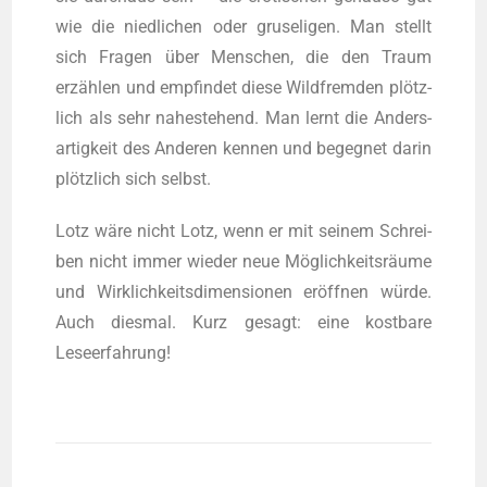
wie die nied­li­chen oder gru­se­li­gen. Man stellt
sich Fra­gen über Men­schen, die den Traum
erzäh­len und emp­fin­det die­se Wild­frem­den plötz­
lich als sehr nahe­ste­hend. Man lernt die Anders­
ar­tig­keit des Ande­ren ken­nen und begeg­net dar­in
plötz­lich sich selbst.
Lotz wäre nicht Lotz, wenn er mit sei­nem Schrei­
ben nicht immer wie­der neue Mög­lich­keits­räu­me
und Wirk­lich­keits­di­men­sio­nen eröff­nen wür­de.
Auch dies­mal. Kurz gesagt: eine kost­ba­re
Leseerfahrung!