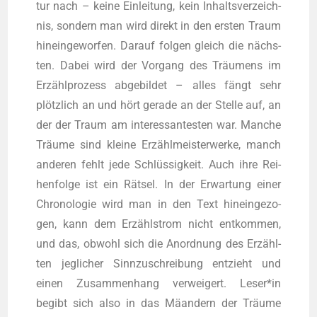
tur nach – kei­ne Ein­lei­tung, kein Inhalts­ver­zeich­
nis, son­dern man wird direkt in den ers­ten Traum
hin­ein­ge­wor­fen. Dar­auf fol­gen gleich die nächs­
ten. Dabei wird der Vor­gang des Träu­mens im
Erzähl­pro­zess abge­bil­det – alles fängt sehr
plötz­lich an und hört gera­de an der Stel­le auf, an
der der Traum am inter­es­san­tes­ten war. Man­che
Träu­me sind klei­ne Erzähl­meis­ter­wer­ke, manch
ande­ren fehlt jede Schlüs­sig­keit. Auch ihre Rei­
hen­fol­ge ist ein Rät­sel. In der Erwar­tung einer
Chro­no­lo­gie wird man in den Text hin­ein­ge­zo­
gen, kann dem Erzähl­strom nicht ent­kom­men,
und das, obwohl sich die Anord­nung des Erzähl­
ten jeg­li­cher Sinn­zu­schrei­bung ent­zieht und
einen Zusam­men­hang ver­wei­gert. Leser*in
begibt sich also in das Mäan­dern der Träu­me