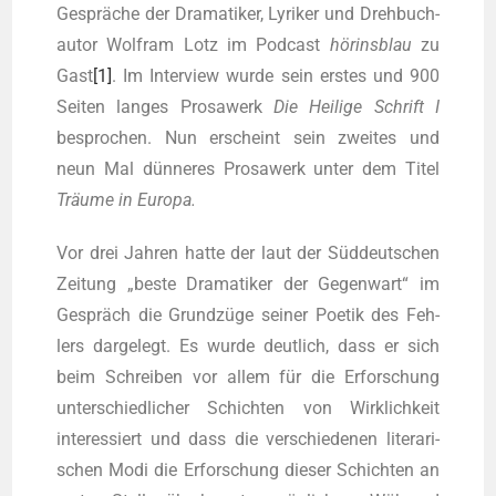
Gesprä­che der Dra­ma­ti­ker, Lyri­ker und Dreh­buch­
au­tor Wolf­ram Lotz im Pod­cast
hörins­blau
zu
Gast
[1]
. Im Inter­view wur­de sein ers­tes und 900
Sei­ten lan­ges Pro­sa­werk
Die Hei­li­ge Schrift I
bespro­chen. Nun erscheint sein zwei­tes und
neun Mal dün­ne­res Pro­sa­werk unter dem Titel
Träu­me in Europa.
Vor drei Jah­ren hat­te der laut der Süd­deut­schen
Zei­tung „bes­te Dra­ma­ti­ker der Gegen­wart“ im
Gespräch die Grund­zü­ge sei­ner Poe­tik des Feh­
lers dar­ge­legt. Es wur­de deut­lich, dass er sich
beim Schrei­ben vor allem für die Erfor­schung
unter­schied­li­cher Schich­ten von Wirk­lich­keit
inter­es­siert und dass die ver­schie­de­nen lite­ra­ri­
schen Modi die Erfor­schung die­ser Schich­ten an