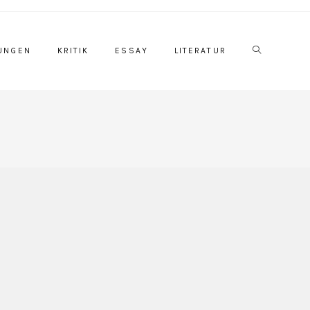
Website-
UNGEN
KRITIK
ESSAY
LITERATUR
Suche
umschalten