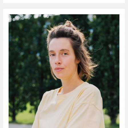
—
Das
Gespräch
Mit
Franz
Dobler