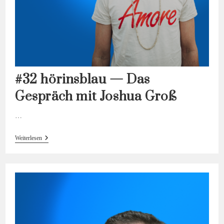
#32 hörinsblau — Das
Gespräch mit Joshua Groß
…
#32
Weiterlesen
Hörinsblau
—
Das
Gespräch
Mit
Joshua
Groß