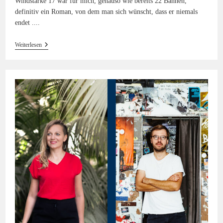
Windstärke 17 war für mich, genauso wie bereits 22 Bahnen,
definitiv ein Roman, von dem man sich wünscht, dass er niemals
endet ....
Windstärke
Weiterlesen
17
—
Caroline
Wahl