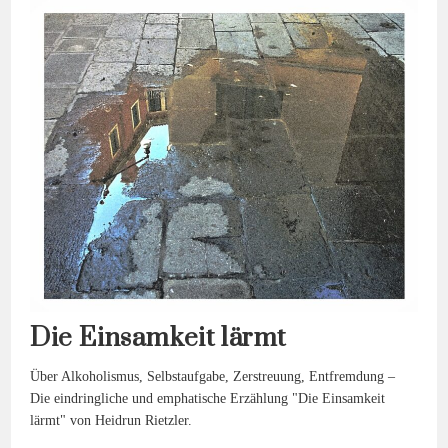
Leben?
—
Das
Gespräch
Von
Tanja
Raich
Und
Matthias
Jügler
Die Einsamkeit lärmt
Über Alkoholismus, Selbstaufgabe, Zerstreuung, Entfremdung –
Die eindringliche und emphatische Erzählung "Die Einsamkeit
lärmt" von Heidrun Rietzler.