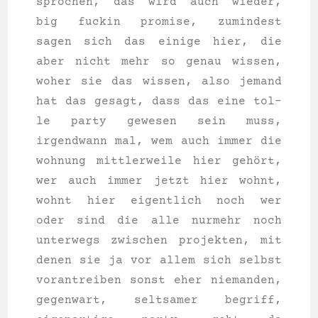
spro­chen, das wird auch wie­der,
big fuck­in pro­mi­se, zumin­dest
sagen sich das eini­ge hier, die
aber nicht mehr so genau wis­sen,
woher sie das wis­sen, also jemand
hat das gesagt, dass das eine tol­
le par­ty gewe­sen sein muss,
irgend­wann mal, wem auch immer die
woh­nung mitt­ler­wei­le hier gehört,
wer auch immer jetzt hier wohnt,
wohnt hier eigent­lich noch wer
oder sind die alle nur­mehr noch
unter­wegs zwi­schen pro­jek­ten, mit
denen sie ja vor allem sich selbst
vor­an­trei­ben sonst eher nie­man­den,
gegen­wart, selt­sa­mer begriff,