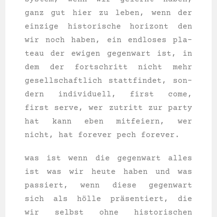
ganz gut hier zu leben, wenn der
ein­zi­ge his­to­ri­sche hori­zont den
wir noch haben, ein end­lo­ses pla­
teau der ewi­gen gegen­wart ist, in
dem der fort­schritt nicht mehr
gesell­schaft­lich statt­fin­det, son­
dern indi­vi­du­ell, first come,
first ser­ve, wer zutritt zur par­ty
hat kann eben mit­fei­ern, wer
nicht, hat fore­ver pech forever.
was ist wenn die gegen­wart alles
ist was wir heu­te haben und was
pas­siert, wenn die­se gegen­wart
sich als hölle präsentiert, die
wir selbst ohne his­to­ri­schen