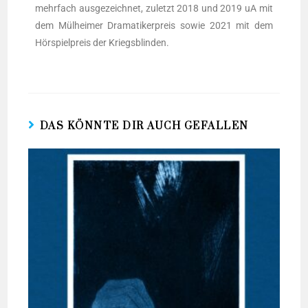
mehr­fach aus­ge­zeich­net,
zuletzt 2018 und 2019
uA
mit
dem Mül­hei­mer Dra­ma­ti­ker­preis sowie 2021 mit dem
Hör­spiel­preis der Kriegsblinden.
DAS KÖNNTE DIR AUCH GEFALLEN