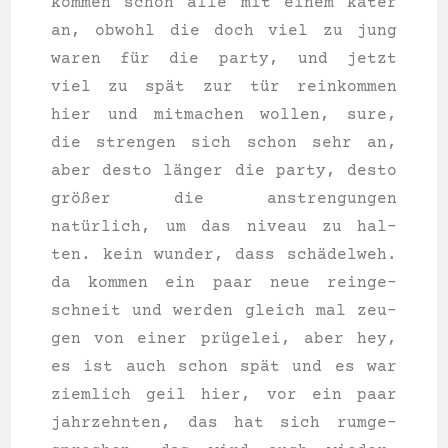
kom­men schon alle mit einem kater
an, obwohl die doch viel zu jung
waren für die par­ty, und jetzt
viel zu spät zur tür rein­kom­men
hier und mit­ma­chen wol­len, sure,
die stren­gen sich schon sehr an,
aber des­to länger die par­ty, des­to
größer die anstren­gun­gen
natürlich, um das niveau zu hal­
ten. kein wun­der, dass schädelweh.
da kom­men ein paar neue rein­ge­
schneit und wer­den gleich mal zeu­
gen von einer prügelei, aber hey,
es ist auch schon spät und es war
ziem­lich geil hier, vor ein paar
jahr­zehn­ten, das hat sich rum­ge­