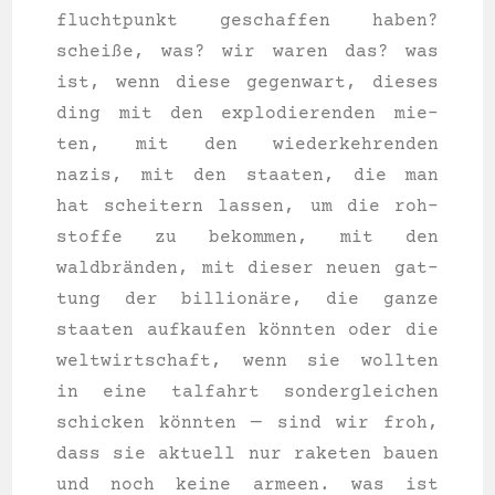
flucht­punkt geschaf­fen haben?
schei­ße, was? wir waren das? was
ist, wenn die­se gegen­wart, die­ses
ding mit den explo­die­ren­den mie­
ten, mit den wie­der­keh­ren­den
nazis, mit den staa­ten, die man
hat schei­tern las­sen, um die roh­
stof­fe zu bekom­men, mit den
waldbränden, mit die­ser neu­en gat­
tung der billionäre, die gan­ze
staa­ten auf­kau­fen könnten oder die
welt­wirt­schaft, wenn sie woll­ten
in eine tal­fahrt son­der­glei­chen
schi­cken könnten — sind wir froh,
dass sie aktu­ell nur rake­ten bau­en
und noch kei­ne armeen. was ist