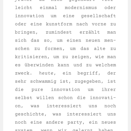
leicht ein­mal moder­nis­mus oder
inno­va­ti­on um eine gesell­schaft
oder eine kunst­form nach vor­ne zu
brin­gen, zumin­dest erzählt man
sich das so, um einen neu­en men­
schen zu for­men, um das alte zu
kri­ti­sie­ren, um zu zei­gen, wie man
es überwinden kann und zu wel­chem
zweck.
heu­te
, ein begriff, der
sehr schwam­mig ist, zuge­ge­ben, ist
die pure inno­va­ti­on um ihrer
selbst wil­len schon die inno­va­ti­
on, was inter­es­siert uns noch
geschich­te, was inter­es­siert uns
noch eine ande­re par­ty, ein neu­es
sys­tem, wenn wir gelernt haben,