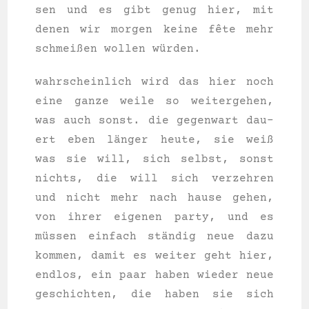
sen und es gibt genug hier, mit
denen wir mor­gen kei­ne fête mehr
schmei­ßen wol­len würden.
wahr­schein­lich wird das hier noch
eine gan­ze wei­le so wei­ter­ge­hen,
was auch sonst. die gegen­wart dau­
ert eben länger heu­te, sie weiß
was sie will, sich selbst, sonst
nichts, die will sich ver­zeh­ren
und nicht mehr nach hau­se gehen,
von ihrer eige­nen par­ty, und es
müssen ein­fach ständig neue dazu
kom­men, damit es wei­ter geht hier,
end­los, ein paar haben wie­der neue
geschich­ten, die haben sie sich