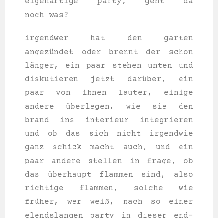
eigen­ar­ti­ge par­ty, geht da
noch was?
irgend­wer hat den gar­ten
angezündet oder brennt der schon
länger, ein paar ste­hen unten und
dis­ku­tie­ren jetzt darüber, ein
paar von ihnen lau­ter, eini­ge
ande­re überlegen, wie sie den
brand ins inte­ri­eur inte­grie­ren
und ob das sich nicht irgend­wie
ganz schick macht auch, und ein
paar ande­re stel­len in fra­ge, ob
das überhaupt flam­men sind, also
rich­ti­ge flam­men, sol­che wie
früher, wer weiß, nach so einer
elend­slan­gen par­ty in die­ser end­