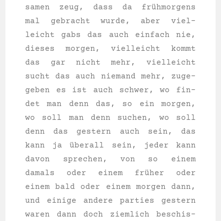
sa­men zeug, dass da frühmorgens
mal gebracht wur­de, aber viel­
leicht gabs das auch ein­fach nie,
die­ses mor­gen, viel­leicht kommt
das gar nicht mehr, viel­leicht
sucht das auch nie­mand mehr, zuge­
ge­ben es ist auch schwer, wo fin­
det man denn das, so ein mor­gen,
wo soll man denn suchen, wo soll
denn das ges­tern auch sein, das
kann ja überall sein, jeder kann
davon spre­chen, von so einem
damals oder einem früher oder
einem bald oder einem mor­gen dann,
und eini­ge ande­re par­ties ges­tern
waren dann doch ziem­lich beschis­