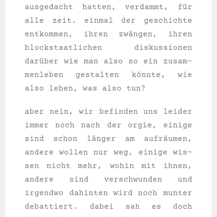
aus­ge­dacht hat­ten, ver­dammt, für
alle zeit. ein­mal der geschich­te
ent­kom­men, ihren zwängen, ihren
block­staat­li­chen dis­kus­sio­nen
darüber wie man also so ein zusam­
men­le­ben gestal­ten könnte, wie
also leben, was also tun?
aber nein, wir befin­den uns lei­der
immer noch nach der orgie, eini­ge
sind schon länger am aufräumen,
ande­re wol­len nur weg, eini­ge wis­
sen nicht mehr, wohin mit ihnen,
ande­re sind ver­schwun­den und
irgend­wo dahin­ten wird noch mun­ter
debat­tiert. dabei sah es doch