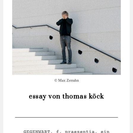
© Max Zerrahn
essay von thomas köck
GEGENWART, f. prae­sen­tia, ein