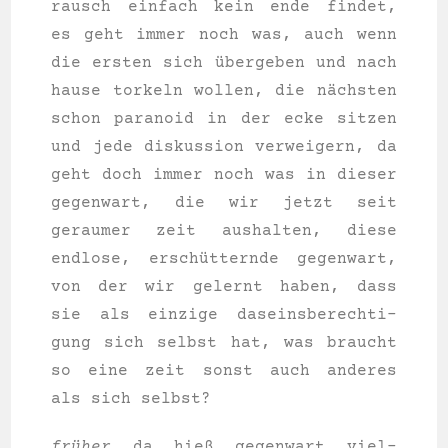
rausch ein­fach kein ende fin­det,
es geht immer noch was, auch wenn
die ers­ten sich übergeben und nach
hau­se tor­keln wol­len, die nächsten
schon para­no­id in der ecke sit­zen
und jede dis­kus­si­on ver­wei­gern, da
geht doch immer noch was in die­ser
gegen­wart, die wir jetzt seit
gerau­mer zeit aus­hal­ten, die­se
end­lo­se, erschütternde gegen­wart,
von der wir gelernt haben, dass
sie als ein­zi­ge daseins­be­rech­ti­
gung sich selbst hat, was braucht
so eine zeit sonst auch ande­res
als sich selbst?
früher
da hieß gegen­wart viel­