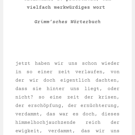
viel­fach merkwürdiges wort
Grimm’sches Wörterbuch
jetzt haben wir uns schon wie­der
in so einer zeit ver­lau­fen, von
der wir doch eigent­lich dach­ten,
dass sie hin­ter uns liegt, oder
nicht? so eine zeit der kri­sen,
der erschöpfung, der ernüchterung,
ver­dammt, das war es doch, die­ses
him­mel­hoch­jauch­zen­de reich der
ewig­keit, ver­dammt, das wir uns