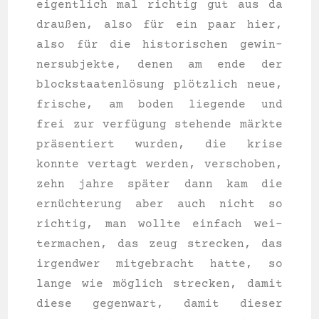
eigent­lich mal rich­tig gut aus da
drau­ßen, also für ein paar hier,
also für die his­to­ri­schen gewin­
ner­sub­jek­te, denen am ende der
blockstaatenlösung plötzlich neue,
fri­sche, am boden lie­gen­de und
frei zur verfügung ste­hen­de märkte
präsentiert wur­den, die kri­se
konn­te ver­tagt wer­den, ver­scho­ben,
zehn jah­re später dann kam die
ernüchterung aber auch nicht so
rich­tig, man woll­te ein­fach wei­
ter­ma­chen, das zeug stre­cken, das
irgend­wer mit­ge­bracht hat­te, so
lan­ge wie möglich stre­cken, damit
die­se gegen­wart, damit die­ser