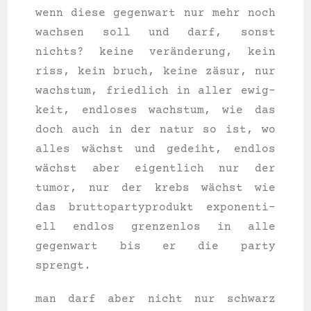
wenn die­se gegen­wart nur mehr noch
wach­sen soll und darf, sonst
nichts? kei­ne veränderung, kein
riss, kein bruch, kei­ne zäsur, nur
wachs­tum, fried­lich in aller ewig­
keit, end­lo­ses wachs­tum, wie das
doch auch in der natur so ist, wo
alles wächst und gedeiht, end­los
wächst aber eigent­lich nur der
tumor, nur der krebs wächst wie
das brut­to­par­ty­pro­dukt expo­nen­ti­
ell end­los gren­zen­los in alle
gegen­wart bis er die par­ty
sprengt.
man darf aber nicht nur schwarz