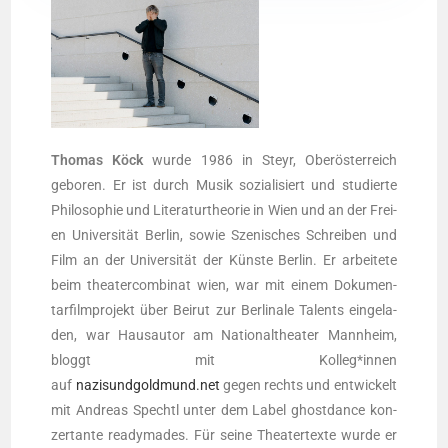
Tho­mas Köck
wur­de 1986 in Steyr, Ober­ös­ter­reich
gebo­ren. Er ist durch Musik sozia­li­siert und stu­dier­te
Phi­lo­so­phie und Lite­ra­tur­theo­rie in Wien und an der Frei­
en Uni­ver­si­tät Ber­lin, sowie Sze­ni­sches Schrei­ben und
Film an der Uni­ver­si­tät der Küns­te Ber­lin. Er arbei­te­te
beim thea­ter­com­bi­nat wien, war mit einem Doku­men­
tar­film­pro­jekt über Bei­rut zur Ber­li­na­le Talents ein­ge­la­
den, war Haus­au­tor am Natio­nal­thea­ter Mann­heim,
bloggt mit Kolleg*innen
auf
nazisundgoldmund.net
gegen rechts und ent­wi­ckelt
mit Andre­as Spechtl unter dem Label ghost­dance kon­
zer­tan­te rea­dy­ma­des. Für sei­ne Thea­ter­tex­te wur­de er