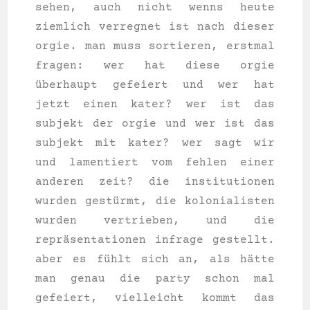
sehen, auch nicht wenns heu­te
ziem­lich ver­reg­net ist nach die­ser
orgie. man muss sor­tie­ren, erst­mal
fra­gen: wer hat die­se orgie
überhaupt gefei­ert und wer hat
jetzt einen kater? wer ist das
sub­jekt der orgie und wer ist das
sub­jekt mit kater? wer sagt wir
und lamen­tiert vom feh­len einer
ande­ren zeit? die insti­tu­tio­nen
wur­den gestürmt, die kolo­nia­lis­ten
wur­den ver­trie­ben, und die
repräsentationen infra­ge gestellt.
aber es fühlt sich an, als hätte
man genau die par­ty schon mal
gefei­ert, viel­leicht kommt das