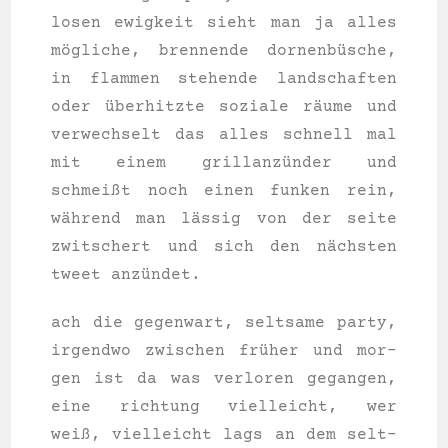
lo­sen ewig­keit sieht man ja alles
mögliche, bren­nen­de dornenbüsche,
in flam­men ste­hen­de land­schaf­ten
oder überhitzte sozia­le räume und
ver­wech­selt das alles schnell mal
mit einem grillanzünder und
schmeißt noch einen fun­ken rein,
während man lässig von der sei­te
zwit­schert und sich den nächsten
tweet anzündet.
ach die gegen­wart, selt­sa­me par­ty,
irgend­wo zwi­schen früher und mor­
gen ist da was ver­lo­ren gegan­gen,
eine rich­tung viel­leicht, wer
weiß, viel­leicht lags an dem selt­