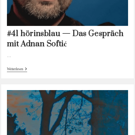
#41 hörinsblau — Das Gespräch
mit Adnan Softić
…
#41
Weiterlesen
Hörinsblau
—
Das
Gespräch
Mit
Adnan
Softić