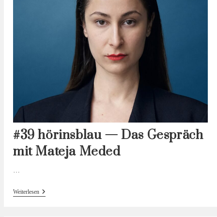
#39 hörinsblau — Das Gespräch
mit Mateja Meded
…
#39
Weiterlesen
Hörinsblau
—
Das