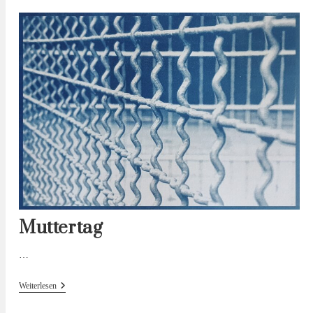
Gespräch
Mit
Mateja
Meded
Muttertag
…
Muttertag
Weiterlesen