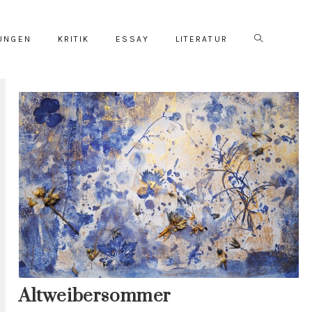
Website-
UNGEN
KRITIK
ESSAY
LITERATUR
Suche
umschalten
Altweibersommer