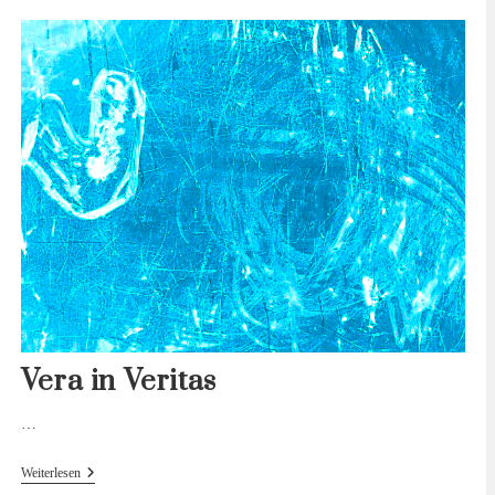
Gespräch
Mit
Marko Dinić
Vera in Veritas
…
Vera
Weiterlesen
In