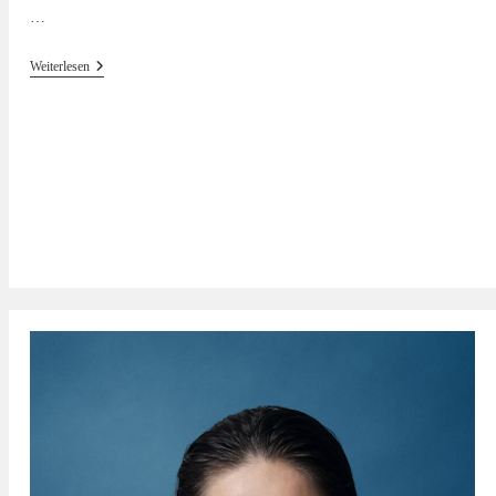
…
Altweibersommer
Weiterlesen