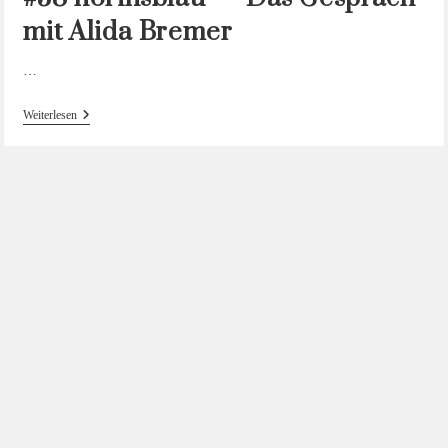
mit Alida Bremer
…
#38
Weiterlesen
Hörinsblau
—
Das
Gespräch
Mit
Alida
Bremer