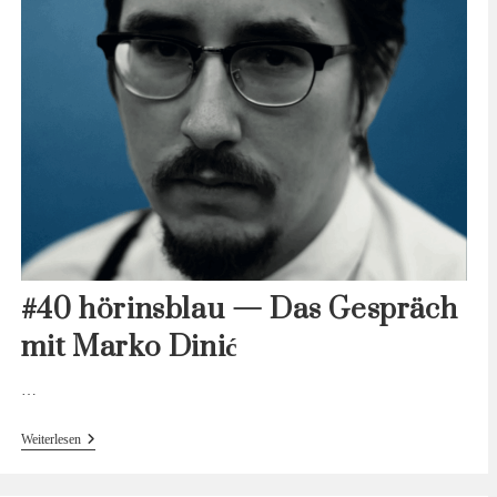
#40 hörinsblau — Das Gespräch
mit Marko Dinić
…
#40
Weiterlesen
Hörinsblau
—
Das