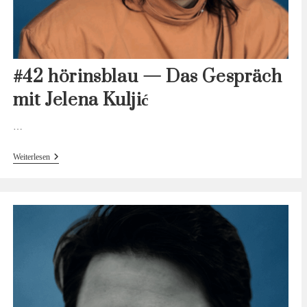
#42 hörinsblau — Das Gespräch
mit Jelena Kuljić
…
#42
Weiterlesen
Hörinsblau
—
Das
Gespräch
Mit
Jelena
Kuljić