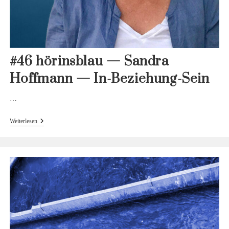
#46 hörinsblau — Sandra
Hoffmann — In-Beziehung-Sein
…
#46
Weiterlesen
Hörinsblau
—
Sandra
Hoffmann
—
In-
Beziehung-
Sein