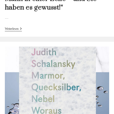
haben es gewusst!“
…
„Sie
Weiterlesen
Sind
Aber
Nicht
Alexander
Der
Große!
Sie
Sind
Ein
Fetter
Mann
In
Einer
Zelle
–
Und
Sie
Haben
Es
Gewusst!“