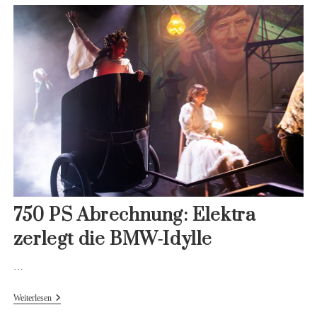
Als
Mordmotiv:
Park
Chan-
Wooks
“No
Other
Choice”
750 PS Abrechnung: Elektra
zerlegt die BMW-Idylle
…
750
Weiterlesen
PS