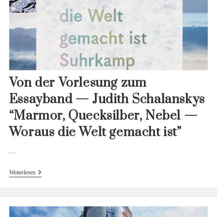
Von der Vorlesung zum
Essayband — Judith Schalanskys
“Marmor, Quecksilber, Nebel —
Woraus die Welt gemacht ist”
…
Von
Weiterlesen
Der
Vorlesung
Zum
Essayband
—