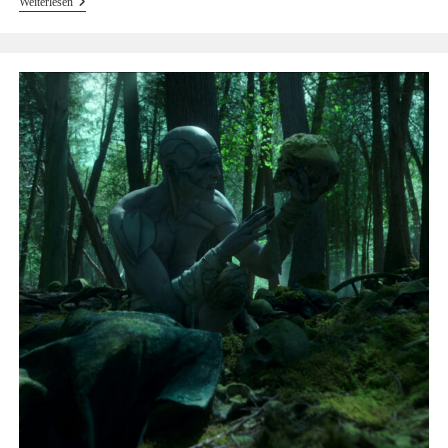
Provokation
Weiterlesen
Und
Projektion
–
Wie
Ein
Vogue-
Artikel
Über
Beziehungen
In
Den
Medien
Polarisiert