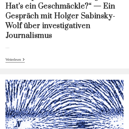
Hat’s ein Geschmäckle?“ — Ein
Gespräch mit Holger Sabinsky-
Wolf über investigativen
Journalismus
…
„Ist
Weiterlesen
Es
Spannend?
Ist
Es
Legal?
Hat’s
Ein
Geschmäckle?“
—
Ein
Gespräch
Mit
Holger
Sabinsky-
Wolf