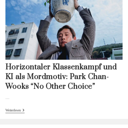
Judith
Schalanskys
“Marmor,
Quecksilber,
Nebel
—
Woraus
Die
Welt
Gemacht
Ist”
Horizontaler Klassenkampf und
KI als Mordmotiv: Park Chan-
Wooks “No Other Choice”
…
Horizontaler
Weiterlesen
Klassenkampf
Und
KI