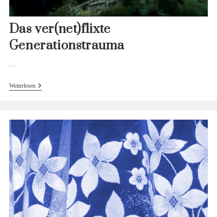
Das ver(net)flixte
Generationstrauma
…
Das
Weiterlesen
Ver(net)flixte
Generationstrauma