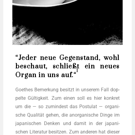
“Jeder neue Gegenstand, wohl
beschaut, schließt ein neues
1
Organ in uns auf.“
Goe­thes Bemer­kung besitzt in unse­rem Fall dop­
pel­te Gül­tig­keit. Zum einen soll es hier kon­kret
um die — so zumin­dest das Pos­tu­lat — orga­ni­
sche Qua­li­tät gehen, die anor­ga­ni­sche Din­ge im
japa­ni­schen Den­ken und damit in der japa­ni­
schen Lite­ra­tur besit­zen. Zum ande­ren hat die­ser