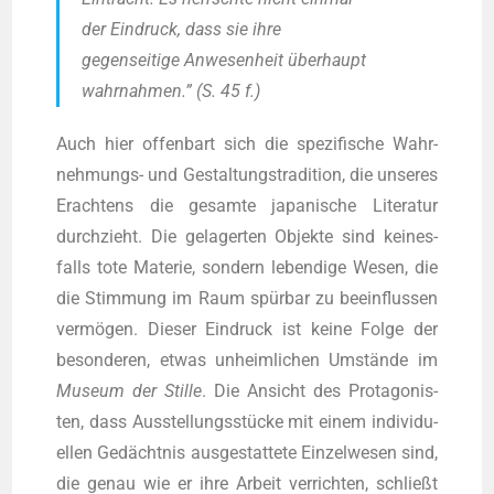
der Ein­druck, dass sie ihre
gegen­sei­ti­ge Anwe­sen­heit über­haupt
wahr­nah­men.” (S. 45 f.)
Auch hier offen­bart sich die spe­zi­fi­sche Wahr­
neh­mungs- und Gestal­tungs­tra­di­ti­on, die unse­res
Erach­tens die gesam­te japa­ni­sche Lite­ra­tur
durch­zieht. Die gela­ger­ten Objek­te sind kei­nes­
falls tote Mate­rie, son­dern leben­di­ge Wesen, die
die Stim­mung im Raum spür­bar zu beein­flus­sen
ver­mö­gen. Die­ser Ein­druck ist kei­ne Fol­ge der
beson­de­ren, etwas unheim­li­chen Umstän­de im
Muse­um der Stil­le
. Die Ansicht des Prot­ago­nis­
ten, dass Aus­stel­lungs­stü­cke mit einem indi­vi­du­
el­len Gedächt­nis aus­ge­stat­te­te Ein­zel­we­sen sind,
die genau wie er ihre Arbeit ver­rich­ten, schließt