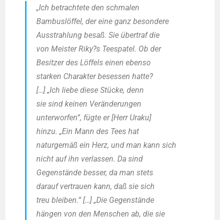
„Ich betrach­te­te den schma­len
Bam­bus­löf­fel, der eine ganz beson­de­re
Aus­strah­lung besaß. Sie über­traf die
von Meis­ter Riky?s Tee­spa­tel. Ob der
Besit­zer des Löf­fels einen eben­so
star­ken Cha­rak­ter beses­sen hat­te?
[…] „Ich lie­be die­se Stü­cke, denn
sie sind kei­nen Ver­än­de­run­gen
unter­wor­fen”, füg­te er [Herr Ura­ku]
hin­zu. „Ein Mann des Tees hat
natur­ge­mäß ein Herz, und man kann sich
nicht auf ihn ver­las­sen. Da sind
Gegen­stän­de bes­ser, da man stets
dar­auf ver­trau­en kann, daß sie sich
treu blei­ben.” […] „Die Gegen­stän­de
hän­gen von den Men­schen ab, die sie