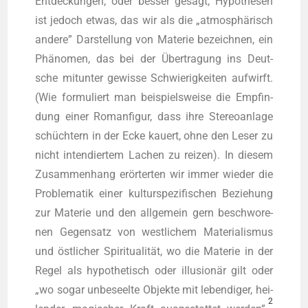
Ent­de­ckun­gen, oder bes­ser gesagt, Hypo­the­sen
ist jedoch etwas, das wir als die „atmo­sphä­risch
ande­re” Dar­stel­lung von Mate­rie bezeich­nen, ein
Phä­no­men, das bei der Über­tra­gung ins Deut­
sche mit­un­ter gewis­se Schwie­rig­kei­ten auf­wirft.
(Wie for­mu­liert man bei­spiels­wei­se die Emp­fin­
dung einer Roman­fi­gur, dass ihre Ste­reo­an­la­ge
schüch­tern in der Ecke kau­ert, ohne den Leser zu
nicht inten­dier­tem Lachen zu rei­zen). In die­sem
Zusam­men­hang erör­ter­ten wir immer wie­der die
Pro­ble­ma­tik einer kul­tur­spe­zi­fi­schen Bezie­hung
zur Mate­rie und den all­ge­mein gern beschwo­re­
nen Gegen­satz von west­li­chem Mate­ria­lis­mus
und öst­li­cher Spi­ri­tua­li­tät, wo die Mate­rie in der
Regel als hypo­the­tisch oder illu­sio­när gilt oder
„wo sogar unbe­seel­te Objek­te mit leben­di­ger, hei­
2