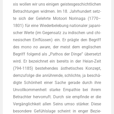
xis wol­len wir uns eini­gen geis­tes­ge­schicht­li­chen
Betrach­tun­gen wid­men. Im 18. Jahr­hun­dert setz­
te sich der Gelehr­te Moto­o­ri Nori­na­ga (1770–
1801) für eine Wie­der­be­le­bung natio­na­ler japa­ni­
scher Wer­te (im Gegen­satz zu indi­schen und chi­
ne­si­schen Ein­flüs­sen) ein. Er präg­te den Begriff
des
mono no awa­re
, der meist dem eng­li­schen
Begriff fol­gend als „Pathos der Din­ge” über­setzt
wird. Er bezeich­net ein bereits in der Hei­an-Zeit
(794‑1185) bestehen­des ästhe­ti­sches Kon­zept,
dem­zu­fol­ge die anrüh­ren­de, schlich­te, ja beschä­
dig­te Schön­heit einer Sache gera­de durch ihre
Unvoll­kom­men­heit star­ke Empa­thie bei ihrem
Betrach­ter her­vor­ruft. Durch sie emp­fin­de er die
Ver­gäng­lich­keit allen Seins umso stär­ker. Die­se
beson­de­re Gefühls­la­ge scheint in enger Bezie­