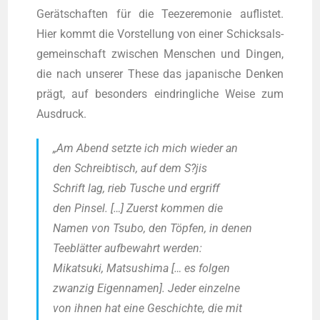
Gerät­schaf­ten für die Tee­ze­re­mo­nie auf­lis­tet.
Hier kommt die Vor­stel­lung von einer Schick­sals­
ge­mein­schaft zwi­schen Men­schen und Din­gen,
die nach unse­rer The­se das japa­ni­sche Den­ken
prägt, auf beson­ders ein­dring­li­che Wei­se zum
Ausdruck.
„Am Abend setz­te ich mich wie­der an
den Schreib­tisch, auf dem S?jis
Schrift lag, rieb Tusche und ergriff
den Pin­sel. […] Zuerst kom­men die
Namen von Tsu­bo, den Töp­fen, in denen
Tee­blät­ter auf­be­wahrt wer­den:
Mikat­suki, Mat­su­shi­ma [… es fol­gen
zwan­zig Eigen­na­men]. Jeder ein­zel­ne
von ihnen hat eine Geschich­te, die mit