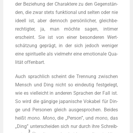
der Bezie­hung der Cha­rak­te­re zu den Gegen­stän­
den, die zwar stets funk­tio­nal und sel­ten oder nie
ideell ist, aber den­noch per­sön­li­cher, gleich­be­
rech­tig­ter, ja, man möch­te sagen, inti­mer
erscheint. Sie ist von einer beson­de­ren Wert­
schät­zung geprägt, in der sich jedoch weni­ger
eine spi­ri­tu­el­le als viel­mehr eine emo­tio­na­le Qua­
li­tät offenbart.
Auch sprach­lich scheint die Tren­nung zwi­schen
Mensch und Ding nicht so ein­deu­tig fest­ge­legt,
wie es viel­leicht in ande­ren Spra­chen der Fall ist.
So wird die gän­gi­ge japa­ni­sche Voka­bel für Din­
ge und Per­so­nen gleich aus­ge­spro­chen. Bei­des
heißt
mono. Mono
, die „Per­son”, und
mono
, das
„Ding” unter­schei­den sich nur durch ihre Schreib­
3