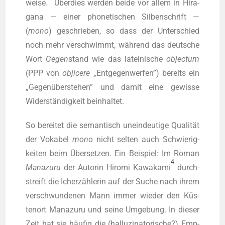
wei­se.
Über­dies wer­den bei­de vor allem in Hira­
ga­na — einer pho­ne­ti­schen Sil­ben­schrift —
(
mono
) geschrie­ben, so dass der Unter­schied
noch mehr ver­schwimmt, wäh­rend das deut­sche
Wort
Gegen
stand wie das latei­ni­sche
objec­tum
(PPP von
obji­ce­re
„Ent­ge­gen­wer­fen”) bereits ein
„Gegen­über­ste­hen” und damit eine gewis­se
Wider­stän­dig­keit beinhaltet.
So berei­tet die seman­tisch unein­deu­ti­ge Qua­li­tät
der Voka­bel
mono
nicht sel­ten auch Schwie­rig­
kei­ten beim Über­set­zen. Ein Bei­spiel: Im Roman
4
Mana­zu­ru
der Autorin Hiro­mi Kawa­ka­mi
durch­
streift die Ich­er­zäh­le­rin auf der Suche nach ihrem
ver­schwun­de­nen Mann immer wie­der den Küs­
ten­ort Mana­zu­ru und sei­ne Umge­bung. In die­ser
Zeit hat sie häu­fig die (hal­lu­zi­na­to­ri­sche?) Emp­