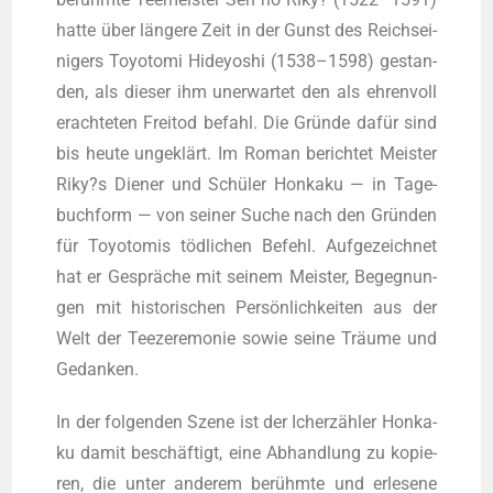
hat­te über län­ge­re Zeit in der Gunst des Reichs­ei­
ni­gers Toyo­to­mi Hidey­o­shi (1538–1598) gestan­
den, als die­ser ihm uner­war­tet den als ehren­voll
erach­te­ten Frei­tod befahl. Die Grün­de dafür sind
bis heu­te unge­klärt. Im Roman berich­tet Meis­ter
Riky?s Die­ner und Schü­ler Hon­ka­ku — in Tage­
buch­form — von sei­ner Suche nach den Grün­den
für Toyo­to­mis töd­li­chen Befehl. Auf­ge­zeich­net
hat er Gesprä­che mit sei­nem Meis­ter, Begeg­nun­
gen mit his­to­ri­schen Per­sön­lich­kei­ten aus der
Welt der Tee­ze­re­mo­nie sowie sei­ne Träu­me und
Gedanken.
In der fol­gen­den Sze­ne ist der Ich­er­zäh­ler Hon­ka­
ku damit beschäf­tigt, eine Abhand­lung zu kopie­
ren, die unter ande­rem berühm­te und erle­se­ne