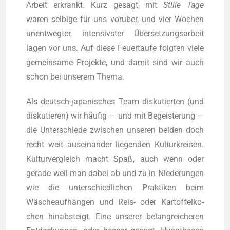
Arbeit erkrankt. Kurz gesagt, mit
Stil­le Tage
waren sel­bi­ge für uns vor­über, und vier Wochen
unent­weg­ter, inten­sivs­ter Über­set­zungs­ar­beit
lagen vor uns. Auf die­se Feu­er­tau­fe folg­ten vie­le
gemein­sa­me Pro­jek­te, und damit sind wir auch
schon bei unse­rem Thema.
Als deutsch-japa­ni­sches Team dis­ku­tier­ten (und
dis­ku­tie­ren) wir häu­fig — und mit Begeis­te­rung —
die Unter­schie­de zwi­schen unse­ren bei­den doch
recht weit aus­ein­an­der lie­gen­den Kul­tur­krei­sen.
Kul­tur­ver­gleich macht Spaß, auch wenn oder
gera­de weil man dabei ab und zu in Nie­de­run­gen
wie die unter­schied­li­chen Prak­ti­ken beim
Wäsche­auf­hän­gen und Reis- oder Kar­tof­fel­ko­
chen hin­ab­steigt. Eine unse­rer belang­rei­che­ren