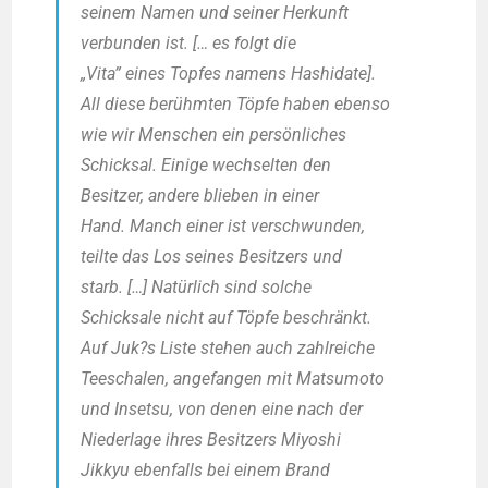
sei­nem Namen und sei­ner Her­kunft
ver­bun­den ist. [… es folgt die
„Vita” eines Top­fes namens Hash­i­da­te].
All die­se berühm­ten Töp­fe haben eben­so
wie wir Men­schen ein per­sön­li­ches
Schick­sal. Eini­ge wech­sel­ten den
Besit­zer, ande­re blie­ben in einer
Hand. Manch einer ist ver­schwun­den,
teil­te das Los sei­nes Besit­zers und
starb. […] Natür­lich sind sol­che
Schick­sa­le nicht auf Töp­fe beschränkt.
Auf Juk?s Lis­te ste­hen auch zahl­rei­che
Tee­scha­len, ange­fan­gen mit Mat­su­mo­to
und Insetsu, von denen eine nach der
Nie­der­la­ge ihres Besit­zers Miyo­shi
Jik­kyu eben­falls bei einem Brand