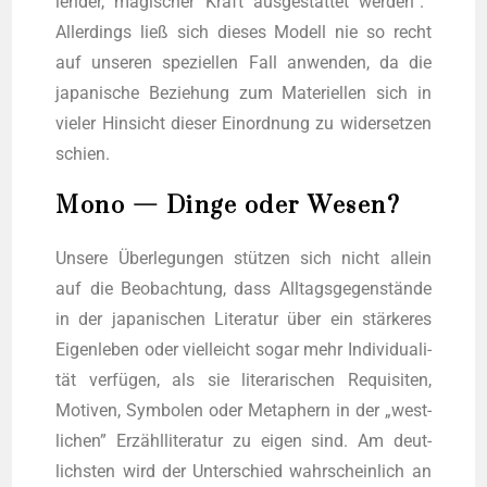
len­der, magi­scher Kraft aus­ge­stat­tet wer­den”.
Aller­dings ließ sich die­ses Modell nie so recht
auf unse­ren spe­zi­el­len Fall anwen­den, da die
japa­ni­sche Bezie­hung zum Mate­ri­el­len sich in
vie­ler Hin­sicht die­ser Ein­ord­nung zu wider­set­zen
schien.
Mono — Dinge oder Wesen?
Unse­re Über­le­gun­gen stüt­zen sich nicht allein
auf die Beob­ach­tung, dass All­tags­ge­gen­stän­de
in der japa­ni­schen Lite­ra­tur über ein stär­ke­res
Eigen­le­ben oder viel­leicht sogar mehr Indi­vi­dua­li­
tät ver­fü­gen, als sie lite­ra­ri­schen Requi­si­ten,
Moti­ven, Sym­bo­len oder Meta­phern in der „west­
li­chen” Erzähl­li­te­ra­tur zu eigen sind. Am deut­
lichs­ten wird der Unter­schied wahr­schein­lich an