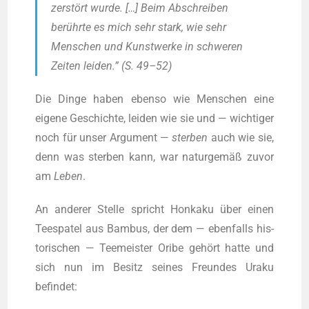
zer­stört wur­de. […] Beim Abschrei­ben
berühr­te es mich sehr stark, wie sehr
Men­schen und Kunst­wer­ke in schwe­ren
Zei­ten lei­den.” (S. 49–52)
Die Din­ge haben eben­so wie Men­schen eine
eige­ne Geschich­te, lei­den wie sie und — wich­ti­ger
noch für unser Argu­ment —
ster­ben
auch wie sie,
denn was ster­ben kann, war natur­ge­mäß zuvor
am
Leben
.
An ande­rer Stel­le spricht Hon­ka­ku über einen
Tee­spa­tel aus Bam­bus, der dem — eben­falls his­
to­ri­schen — Tee­meis­ter Ori­be gehört hat­te und
sich nun im Besitz sei­nes Freun­des Ura­ku
befindet: