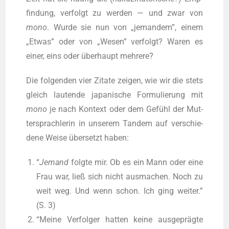
fin­dung, ver­folgt zu wer­den — und zwar von
mono
. Wur­de sie nun von „jeman­dem”, einem
„Etwas” oder von „Wesen” ver­folgt? Waren es
einer, eins oder über­haupt mehrere?
Die fol­gen­den vier Zita­te zei­gen, wie wir die stets
gleich lau­ten­de japa­ni­sche For­mu­lie­rung mit
mono
je nach Kon­text oder dem Gefühl der Mut­
ter­sprach­le­rin in unse­rem Tan­dem auf ver­schie­
de­ne Wei­se über­setzt haben:
“
Jemand
folg­te mir. Ob es ein Mann oder eine
Frau war, ließ sich nicht aus­ma­chen. Noch zu
weit weg. Und wenn schon. Ich ging wei­ter.”
(S. 3)
“Mei­ne Ver­fol­ger hat­ten kei­ne aus­ge­präg­te