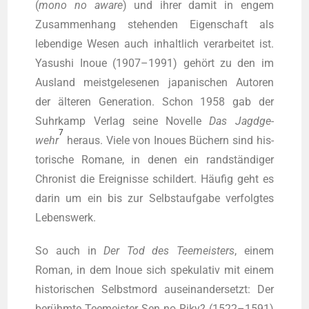
(
mono no awa­re
) und ihrer damit in engem
Zusam­men­hang ste­hen­den Eigen­schaft als
leben­di­ge Wesen auch inhalt­lich ver­ar­bei­tet ist.
Yasu­shi Inoue (1907–1991) gehört zu den im
Aus­land meist­ge­le­se­nen japa­ni­schen Autoren
der älte­ren Gene­ra­ti­on. Schon 1958 gab der
Suhr­kamp Ver­lag sei­ne Novel­le
Das Jagd­ge­
7
wehr
her­aus. Vie­le von Inoues Büchern sind his­
to­ri­sche Roma­ne, in denen ein rand­stän­di­ger
Chro­nist die Ereig­nis­se schil­dert. Häu­fig geht es
dar­in um ein bis zur Selbst­auf­ga­be ver­folg­tes
Lebenswerk.
So auch in
Der Tod des Tee­meis­ters
, einem
Roman, in dem Inoue sich spe­ku­la­tiv mit einem
his­to­ri­schen Selbst­mord aus­ein­an­der­setzt: Der
berühm­te Tee­meis­ter Sen no Riky? (1522–1591)