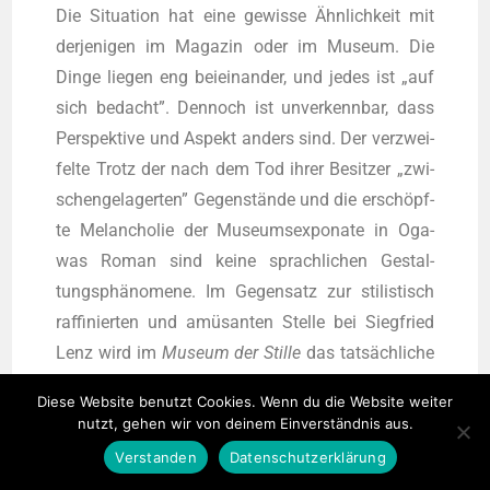
Die Situa­ti­on hat eine gewis­se Ähn­lich­keit mit
der­je­ni­gen im Maga­zin oder im Muse­um. Die
Din­ge lie­gen eng bei­ein­an­der, und jedes ist „auf
sich bedacht”. Den­noch ist unver­kenn­bar, dass
Per­spek­ti­ve und Aspekt anders sind. Der ver­zwei­
fel­te Trotz der nach dem Tod ihrer Besit­zer „zwi­
schen­ge­la­ger­ten” Gegen­stän­de und die erschöpf­
te Melan­cho­lie der Muse­ums­expo­na­te in Oga­
was Roman sind kei­ne sprach­li­chen Gestal­
tungs­phä­no­me­ne. Im Gegen­satz zur sti­lis­tisch
raf­fi­nier­ten und amü­san­ten Stel­le bei Sieg­fried
Lenz wird im
Muse­um der Stil­le
das tat­säch­li­che
Befin­den der Din­ge charakterisiert.
Diese Website benutzt Cookies. Wenn du die Website weiter
nutzt, gehen wir von deinem Einverständnis aus.
Batterien im Mondschein
Verstanden
Datenschutzerklärung
Zu guter Letzt wol­len wir noch eine etwas humor­