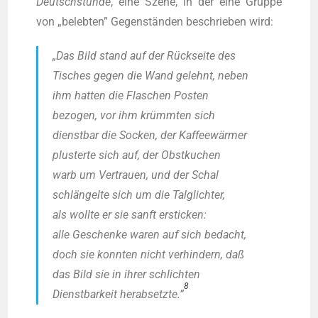
Deutsch­stun­de
, eine Sze­ne, in der eine Grup­pe
von „beleb­ten” Gegen­stän­den beschrie­ben wird:
„Das Bild stand auf der Rück­sei­te des
Tisches gegen die Wand gelehnt, neben
ihm hat­ten die Fla­schen Pos­ten
bezo­gen, vor ihm krümm­ten sich
dienst­bar die Socken, der Kaf­fee­wär­mer
plus­ter­te sich auf, der Obst­ku­chen
warb um Ver­trau­en, und der Schal
schlän­gel­te sich um die Talg­lich­ter,
als woll­te er sie sanft ersti­cken:
alle Geschen­ke waren auf sich bedacht,
doch sie konn­ten nicht ver­hin­dern, daß
das Bild sie in ihrer schlich­ten
8
Dienst­bar­keit her­ab­setz­te.”