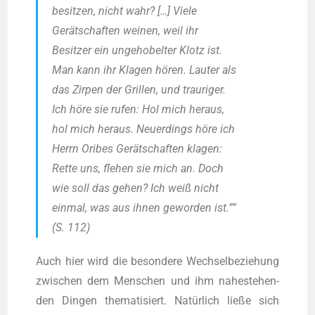
besit­zen, nicht wahr? […] Vie­le
Gerät­schaf­ten wei­nen, weil ihr
Besit­zer ein unge­ho­bel­ter Klotz ist.
Man kann ihr Kla­gen hören. Lau­ter als
das Zir­pen der Gril­len, und trau­ri­ger.
Ich höre sie rufen: Hol mich her­aus,
hol mich her­aus. Neu­er­dings höre ich
Herrn Ori­bes Gerät­schaf­ten kla­gen:
Ret­te uns, fle­hen sie mich an. Doch
wie soll das gehen? Ich weiß nicht
ein­mal, was aus ihnen gewor­den ist.””
(S. 112)
Auch hier wird die beson­de­re Wech­sel­be­zie­hung
zwi­schen dem Men­schen und ihm nahe­ste­hen­
den Din­gen the­ma­ti­siert. Natür­lich lie­ße sich