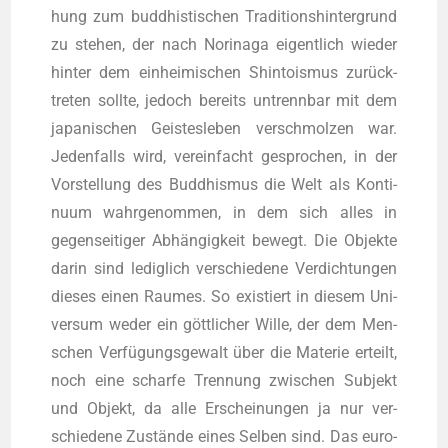
hung zum bud­dhis­ti­schen Tra­di­ti­ons­hin­ter­grund
zu ste­hen, der nach Nori­na­ga eigent­lich wie­der
hin­ter dem ein­hei­mi­schen Shin­to­is­mus zurück­
tre­ten soll­te, jedoch bereits untrenn­bar mit dem
japa­ni­schen Geis­tes­le­ben ver­schmol­zen war.
Jeden­falls wird, ver­ein­facht gespro­chen, in der
Vor­stel­lung des Bud­dhis­mus die Welt als Kon­ti­
nu­um wahr­ge­nom­men, in dem sich alles in
gegen­sei­ti­ger Abhän­gig­keit bewegt. Die Objek­te
dar­in sind ledig­lich ver­schie­de­ne Ver­dich­tun­gen
die­ses einen Rau­mes. So exis­tiert in die­sem Uni­
ver­sum weder ein gött­li­cher Wil­le, der dem Men­
schen Ver­fü­gungs­ge­walt über die Mate­rie erteilt,
noch eine schar­fe Tren­nung zwi­schen Sub­jekt
und Objekt, da alle Erschei­nun­gen ja nur ver­
schie­de­ne Zustän­de eines Sel­ben sind. Das euro­