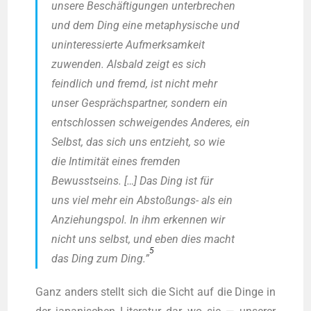
unse­re Beschäf­ti­gun­gen unter­bre­chen
und dem Ding eine meta­phy­si­sche und
unin­ter­es­sier­te Auf­merk­sam­keit
zuwen­den. Als­bald zeigt es sich
feind­lich und fremd, ist nicht mehr
unser Gesprächs­part­ner, son­dern ein
ent­schlos­sen schwei­gen­des Ande­res, ein
Selbst, das sich uns ent­zieht, so wie
die Inti­mi­tät eines frem­den
Bewusst­seins. […] Das Ding ist für
uns viel mehr ein Absto­ßungs- als ein
Anzie­hungs­pol. In ihm erken­nen wir
nicht uns selbst, und eben dies macht
5
das Ding zum Ding.”
Ganz anders stellt sich die Sicht auf die Din­ge in