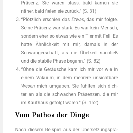
Prä­senz. Sie waren blass, bald kamen sie
näher, bald fie­len sie zurück.” (S. 31)
“Plötz­lich erschien das
Etwas
, das mir folg­te.
Sei­ne Prä­senz war stark. Es war kein Mensch,
son­dern eher so etwas wie ein Tier mit Fell. Es
hat­te Ähn­lich­keit mit mir, damals in der
Schwan­ger­schaft, als die Übel­keit nach­ließ
und die sta­bi­le Pha­se begann.” (S. 82)
“Ohne die Geräu­sche kam ich mir vor wie in
einem Vaku­um, in dem meh­re­re unsicht­ba­re
Wesen
mich umga­ben. Sie fühl­ten sich dich­
ter an als die schwa­chen Prä­sen­zen, die mir
im Kauf­haus gefolgt waren.” (S. 152)
Vom Pathos der Dinge
Nach die­sem Bei­spiel aus der Über­set­zungs­pra­