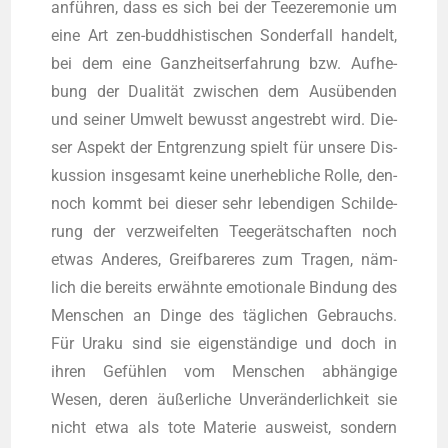
anfüh­ren, dass es sich bei der Tee­ze­re­mo­nie um
eine Art zen-bud­dhis­ti­schen Son­der­fall han­delt,
bei dem eine Ganz­heits­er­fah­rung bzw. Auf­he­
bung der Dua­li­tät zwi­schen dem Aus­üben­den
und sei­ner Umwelt bewusst ange­strebt wird. Die­
ser Aspekt der Ent­gren­zung spielt für unse­re Dis­
kus­si­on ins­ge­samt kei­ne uner­heb­li­che Rol­le, den­
noch kommt bei die­ser sehr leben­di­gen Schil­de­
rung der ver­zwei­fel­ten Tee­ge­rät­schaf­ten noch
etwas Ande­res, Greif­ba­re­res zum Tra­gen, näm­
lich die bereits erwähn­te emo­tio­na­le Bin­dung des
Men­schen an Din­ge des täg­li­chen Gebrauchs.
Für Ura­ku sind sie eigen­stän­di­ge und doch in
ihren Gefüh­len vom Men­schen abhän­gi­ge
Wesen, deren äußer­li­che Unver­än­der­lich­keit sie
nicht etwa als tote Mate­rie aus­weist, son­dern