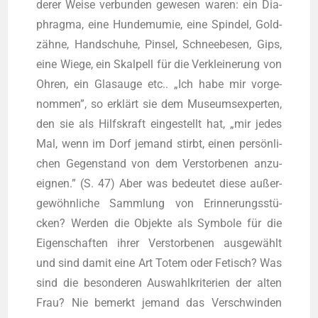
de­rer Wei­se ver­bun­den gewe­sen waren: ein Dia­
phrag­ma, eine Hun­de­mu­mie, eine Spin­del, Gold­
zäh­ne, Hand­schu­he, Pin­sel, Schnee­be­sen, Gips,
eine Wie­ge, ein Skal­pell für die Ver­klei­ne­rung von
Ohren, ein Glas­au­ge etc.. „Ich habe mir vor­ge­
nom­men”, so erklärt sie dem Muse­ums­exper­ten,
den sie als Hilfs­kraft ein­ge­stellt hat, „mir jedes
Mal, wenn im Dorf jemand stirbt, einen per­sön­li­
chen Gegen­stand von dem Ver­stor­be­nen anzu­
eig­nen.” (S. 47) Aber was bedeu­tet die­se außer­
ge­wöhn­li­che Samm­lung von Erin­ne­rungs­stü­
cken? Wer­den die Objek­te als Sym­bo­le für die
Eigen­schaf­ten ihrer Ver­stor­be­nen aus­ge­wählt
und sind damit eine Art Totem oder Fetisch? Was
sind die beson­de­ren Aus­wahl­kri­te­ri­en der alten
Frau? Nie bemerkt jemand das Ver­schwin­den