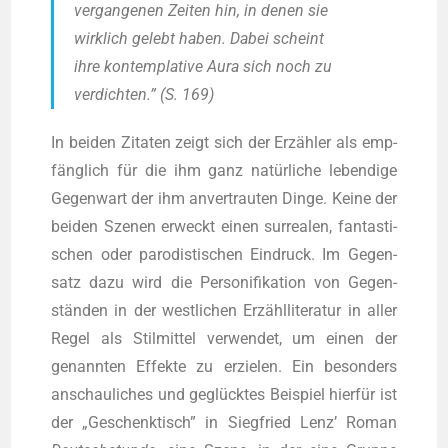
ver­gan­ge­nen Zei­ten hin, in denen sie
wirk­lich gelebt haben. Dabei scheint
ihre kon­tem­pla­ti­ve Aura sich noch zu
ver­dich­ten.” (S. 169)
In bei­den Zita­ten zeigt sich der Erzäh­ler als emp­
fäng­lich für die ihm ganz natür­li­che leben­di­ge
Gegen­wart der ihm anver­trau­ten Din­ge. Kei­ne der
bei­den Sze­nen erweckt einen sur­rea­len, fan­tas­ti­
schen oder par­odis­ti­schen Ein­druck. Im Gegen­
satz dazu wird die Per­so­ni­fi­ka­ti­on von Gegen­
stän­den in der west­li­chen Erzähl­li­te­ra­tur in aller
Regel als Stil­mit­tel ver­wen­det, um einen der
genann­ten Effek­te zu erzie­len. Ein beson­ders
anschau­li­ches und geglück­tes Bei­spiel hier­für ist
der „Geschenk­tisch” in Sieg­fried Lenz’ Roman