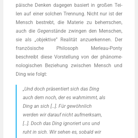
päi­sche Den­ken dage­gen basiert in gro­ßen Tei­
len auf einer sol­chen Tren­nung. Nicht nur ist der
Mensch bestrebt, die Mate­rie zu beherr­schen,
auch die
Gegen
stän­de zwin­gen den Men­schen,
sie als „objek­ti­ve” Rea­li­tät anzu­er­ken­nen. Der
fran­zö­si­sche Phi­lo­soph Mer­leau-Pon­ty
beschreibt die­se Vor­stel­lung von der phä­no­me­
no­lo­gi­schen Bezie­hung zwi­schen Mensch und
Ding wie folgt:
„Und doch prä­sen­tiert sich das Ding
auch dem noch, der es wahr­nimmt, als
Ding an sich […]. Für gewöhn­lich
wer­den wir dar­auf nicht auf­merk­sam,
[…]. Doch das Ding igno­riert uns und
ruht in sich. Wir sehen es, sobald wir