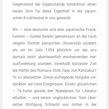
Gegen­stand der Gegen­stän­de tat­säch­lich einen
neu­en Sinn für die­se Eigen­heit in der japa­ni­
schen Erzähl­wei­se in uns geweckt.
Wir
— eine deut­sche und eine japa­ni­sche Frank­
fur­te­rin — hat­ten bereits gemein­sam an der nach
obi­gem Dich­ter benann­ten Uni­ver­si­tät stu­diert,
als wir im Jahr 1994 plötz­lich vor der uns
damals recht aben­teu­er­lich erschei­nen­den Her­
aus­for­de­rung stan­den, inner­halb kür­zes­ter Zeit
die Hälf­te des Romans
Stil­le Tage
von Kenzabur?
?e zu über­set­zen. Die­se auf­re­gen­de Auf­ga­be ver­
dank­ten wir zwei Ereig­nis­sen. Einem glück­li­chen
— ?e hat­te gera­de den Nobel­preis für Lite­ra­tur
erhal­ten — und einem unglück­li­chen: Sein Über­
set­zer Wolf­gang Schlecht war mit­ten in der