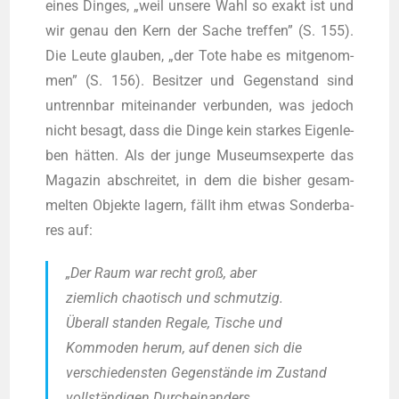
eines Din­ges, „weil unse­re Wahl so exakt ist und
wir genau den Kern der Sache tref­fen” (S. 155).
Die Leu­te glau­ben, „der Tote habe es mit­ge­nom­
men” (S. 156). Besit­zer und Gegen­stand sind
untrenn­bar mit­ein­an­der ver­bun­den, was jedoch
nicht besagt, dass die Din­ge kein star­kes Eigen­le­
ben hät­ten. Als der jun­ge Muse­ums­exper­te das
Maga­zin abschrei­tet, in dem die bis­her gesam­
mel­ten Objek­te lagern, fällt ihm etwas Son­der­ba­
res auf:
„Der Raum war recht groß, aber
ziem­lich chao­tisch und schmut­zig.
Über­all stan­den Rega­le, Tische und
Kom­mo­den her­um, auf denen sich die
ver­schie­dens­ten Gegen­stän­de im Zustand
voll­stän­di­gen Durch­ein­an­ders