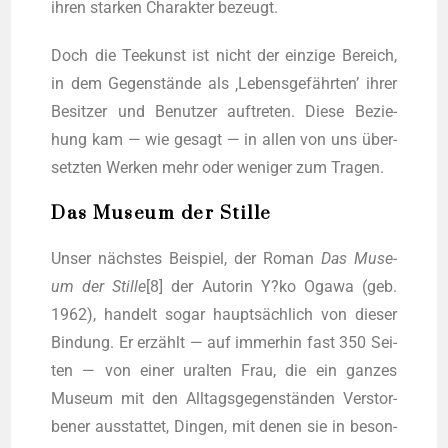
ihren star­ken Cha­rak­ter bezeugt.
Doch die Tee­kunst ist nicht der ein­zi­ge Bereich,
in dem Gegen­stän­de als ‚Lebens­ge­fähr­ten’ ihrer
Besit­zer und Benut­zer auf­tre­ten. Die­se Bezie­
hung kam — wie gesagt — in allen von uns über­
setz­ten Wer­ken mehr oder weni­ger zum Tragen.
Das Museum der Stille
Unser nächs­tes Bei­spiel, der Roman
Das Muse­
um der Stil­le
[8] der Autorin Y?ko Oga­wa (geb.
1962), han­delt sogar haupt­säch­lich von die­ser
Bin­dung. Er erzählt — auf immer­hin fast 350 Sei­
ten — von einer uralten Frau, die ein gan­zes
Muse­um mit den All­tags­ge­gen­stän­den Ver­stor­
be­ner aus­stat­tet, Din­gen, mit denen sie in beson­