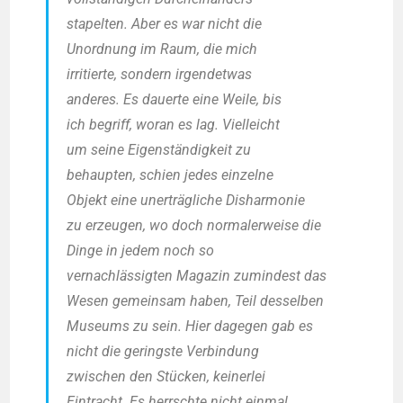
sta­pel­ten. Aber es war nicht die
Unord­nung im Raum, die mich
irri­tier­te, son­dern irgend­et­was
ande­res. Es dau­er­te eine Wei­le, bis
ich begriff, wor­an es lag. Viel­leicht
um sei­ne Eigen­stän­dig­keit zu
behaup­ten, schien jedes ein­zel­ne
Objekt eine uner­träg­li­che Dis­har­mo­nie
zu erzeu­gen, wo doch nor­ma­ler­wei­se die
Din­ge in jedem noch so
ver­nach­läs­sig­ten Maga­zin zumin­dest das
Wesen gemein­sam haben, Teil des­sel­ben
Muse­ums zu sein. Hier dage­gen gab es
nicht die gerings­te Ver­bin­dung
zwi­schen den Stü­cken, kei­ner­lei
Ein­tracht. Es herrsch­te nicht ein­mal