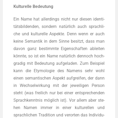
Kul­tu­rel­le Bedeutung
Ein Name hat aller­dings nicht nur die­sen iden­ti­
täts­bil­den­den, son­dern natür­lich auch sprach­li­
che und kul­tu­rel­le Aspek­te. Denn wenn er auch
kei­ne Seman­tik in dem Sin­ne besitzt, dass man
davon ganz bestimm­te Eigen­schaf­ten ablei­ten
könn­te, so ist ein Name natür­lich den­noch hoch­
gra­dig mit Bedeu­tung auf­ge­la­den. Zum Bei­spiel
kann die Ety­mo­lo­gie des Namens sehr wohl
einen seman­ti­schen Aspekt auf­grei­fen, der dann
in Wech­sel­wir­kung mit der jewei­li­gen Per­son
steht (was frei­lich nur bei einer ent­spre­chen­den
Sprach­kennt­nis mög­lich ist). Vor allem aber ste­
hen Namen immer in einer kul­tu­rel­len und
sprach­li­chen Tra­di­ti­on und ver­or­ten das Indi­vi­du­