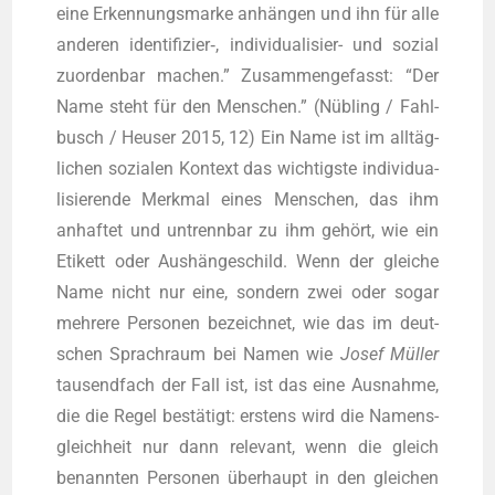
eine Erken­nungs­mar­ke anhän­gen und ihn für alle
ande­ren identifizier‑, indi­vi­dua­li­sier- und sozi­al
zuor­den­bar machen.” Zusam­men­ge­fasst: “Der
Name steht für den Men­schen.” (Nüb­ling / Fahl­
busch / Heu­ser 2015, 12) Ein Name ist im all­täg­
li­chen sozia­len Kon­text das wich­tigs­te indi­vi­dua­
li­sie­ren­de Merk­mal eines Men­schen, das ihm
anhaf­tet und untrenn­bar zu ihm gehört, wie ein
Eti­kett oder Aus­hän­ge­schild. Wenn der glei­che
Name nicht nur eine, son­dern zwei oder sogar
meh­re­re Per­so­nen bezeich­net, wie das im deut­
schen Sprach­raum bei Namen wie
Josef Mül­ler
tau­send­fach der Fall ist, ist das eine Aus­nah­me,
die die Regel bestä­tigt: ers­tens wird die Namens­
gleich­heit nur dann rele­vant, wenn die gleich
benann­ten Per­so­nen über­haupt in den glei­chen