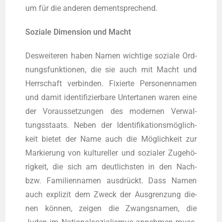
um für die ande­ren dementsprechend.
Sozia­le Dimen­si­on und Macht
Des­wei­te­ren haben Namen wich­ti­ge sozia­le Ord­
nungs­funk­tio­nen, die sie auch mit Macht und
Herr­schaft ver­bin­den. Fixier­te Per­so­nen­na­men
und damit iden­ti­fi­zier­ba­re Unter­ta­nen waren eine
der Vor­aus­set­zun­gen des moder­nen Ver­wal­
tungs­staats. Neben der Iden­ti­fi­ka­ti­ons­mög­lich­
keit bie­tet der Name auch die Mög­lich­keit zur
Mar­kie­rung von kul­tu­rel­ler und sozia­ler Zuge­hö­
rig­keit, die sich am deut­lichs­ten in den Nach-
bzw. Fami­li­en­na­men aus­drückt. Dass Namen
auch expli­zit dem Zweck der Aus­gren­zung die­
nen kön­nen, zei­gen die Zwangs­na­men, die