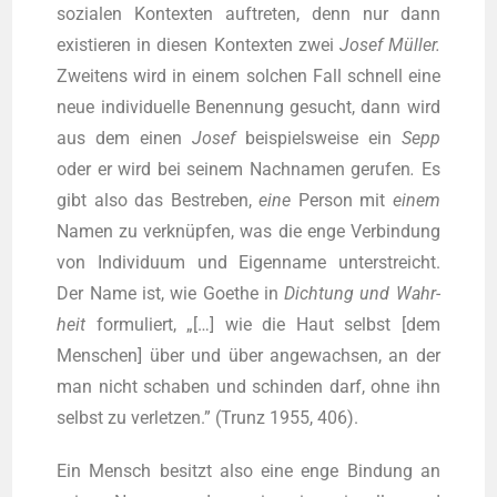
sozia­len Kon­tex­ten auf­tre­ten, denn nur dann
exis­tie­ren in die­sen Kon­tex­ten zwei
Josef Mül­ler.
Zwei­tens wird in einem sol­chen Fall schnell eine
neue indi­vi­du­el­le Benen­nung gesucht, dann wird
aus dem einen
Josef
bei­spiels­wei­se ein
Sepp
oder er wird bei sei­nem Nach­na­men geru­fen
.
Es
gibt also das Bestre­ben,
eine
Per­son mit
einem
Namen zu ver­knüp­fen, was die enge Ver­bin­dung
von Indi­vi­du­um und Eigen­na­me unter­streicht.
Der Name ist, wie Goe­the in
Dich­tung und Wahr­
heit
for­mu­liert, „[…] wie die Haut selbst [dem
Men­schen] über und über ange­wach­sen, an der
man nicht scha­ben und schin­den darf, ohne ihn
selbst zu ver­let­zen.” (Trunz 1955, 406).
Ein Mensch besitzt also eine enge Bin­dung an