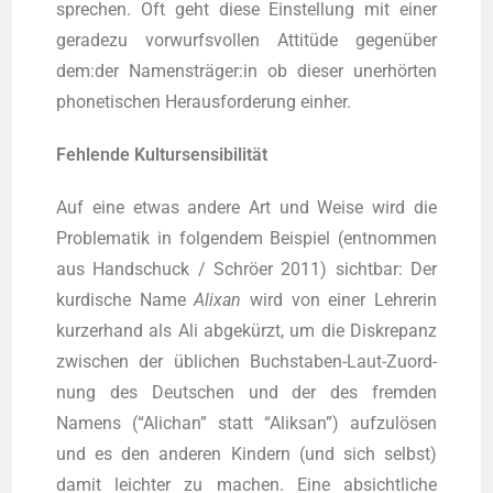
spre­chen. Oft geht die­se Ein­stel­lung mit einer
gera­de­zu vor­wurfs­vol­len Atti­tü­de gegen­über
dem:der Namensträger:in ob die­ser uner­hör­ten
pho­ne­ti­schen Her­aus­for­de­rung einher.
Feh­len­de Kultursensibilität
Auf eine etwas ande­re Art und Wei­se wird die
Pro­ble­ma­tik in fol­gen­dem Bei­spiel (ent­nom­men
aus Hand­schuck / Schrö­er 2011) sicht­bar: Der
kur­di­sche Name
Ali­x­an
wird von einer Leh­re­rin
kur­zer­hand als Ali abge­kürzt, um die Dis­kre­panz
zwi­schen der übli­chen Buch­sta­ben-Laut-Zuord­
nung des Deut­schen und der des frem­den
Namens (“Ali­chan” statt “Ali­ksan”) auf­zu­lö­sen
und es den ande­ren Kin­dern (und sich selbst)
damit leich­ter zu machen. Eine absicht­li­che