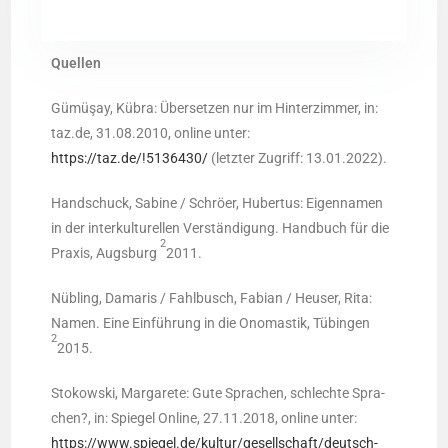
Quel­len
Gümüşay, Kübra: Über­set­zen nur im Hin­ter­zim­mer, in:
taz.de, 31.08.2010, online unter:
https://taz.de/!5136430/
(letz­ter Zugriff: 13.01.2022).
Hand­schuck, Sabi­ne / Schrö­er, Huber­tus: Eigen­na­men
in der inter­kul­tu­rel­len Ver­stän­di­gung. Hand­buch für die
2
Pra­xis, Augs­burg
2011.
Nüb­ling, Dama­ris / Fahl­busch, Fabi­an / Heu­ser, Rita:
Namen. Eine Ein­füh­rung in die Ono­mastik, Tübin­gen
2
2015.
Sto­kow­ski, Mar­ga­re­te: Gute Spra­chen, schlech­te Spra­
chen?, in: Spie­gel Online, 27.11.2018, online unter:
https://www.spiegel.de/kultur/gesellschaft/deutsch-