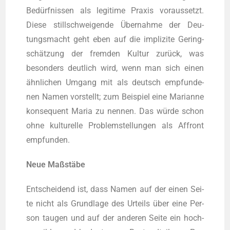
Bedürf­nis­sen als legi­ti­me Pra­xis vor­aus­setzt.
Die­se still­schwei­gen­de Über­nah­me der Deu­
tungs­macht geht eben auf die impli­zi­te Gering­
schät­zung der frem­den Kul­tur zurück, was
beson­ders deut­lich wird, wenn man sich einen
ähn­li­chen Umgang mit als deutsch emp­fun­de­
nen Namen vor­stellt; zum Bei­spiel eine Mari­an­ne
kon­se­quent Maria zu nen­nen. Das wür­de schon
ohne kul­tu­rel­le Pro­blem­stel­lun­gen als Affront
empfunden.
Neue Maß­stä­be
Ent­schei­dend ist, dass Namen auf der einen Sei­
te nicht als Grund­la­ge des Urteils über eine Per­
son tau­gen und auf der ande­ren Sei­te ein hoch­