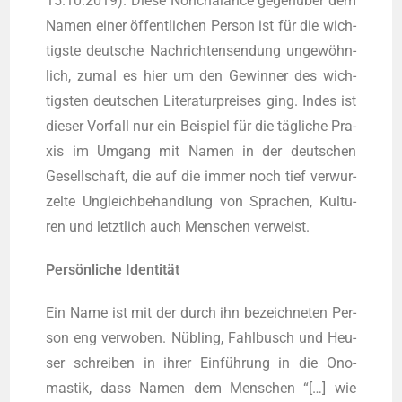
15.10.2019). Die­se Non­cha­lance gegen­über dem
Namen einer öffent­li­chen Per­son ist für die wich­
tigs­te deut­sche Nach­rich­ten­sen­dung unge­wöhn­
lich, zumal es hier um den Gewin­ner des wich­
tigs­ten deut­schen Lite­ra­tur­prei­ses ging. Indes ist
die­ser Vor­fall nur ein Bei­spiel für die täg­li­che Pra­
xis im Umgang mit Namen in der deut­schen
Gesell­schaft, die auf die immer noch tief ver­wur­
zel­te Ungleich­be­hand­lung von Spra­chen, Kul­tu­
ren und letzt­lich auch Men­schen verweist.
Per­sön­li­che Identität
Ein Name ist mit der durch ihn bezeich­ne­ten Per­
son eng ver­wo­ben. Nüb­ling, Fahl­busch und Heu­
ser schrei­ben in ihrer Ein­füh­rung in die Ono­
mastik, dass Namen dem Men­schen “[…] wie