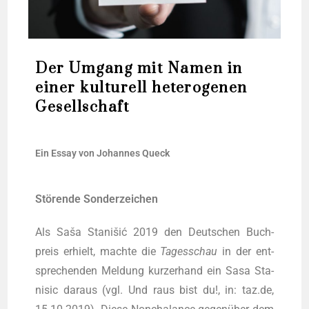
Der Umgang mit Namen in
einer kulturell heterogenen
Gesellschaft
Ein Essay von Johan­nes Queck
Stö­ren­de Sonderzeichen
Als Saša Sta­nišić 2019 den Deut­schen Buch­
preis erhielt, mach­te die
Tages­schau
in der ent­
spre­chen­den Mel­dung kur­zer­hand ein Sasa Sta­
ni­sic dar­aus (vgl. Und raus bist du!, in: taz.de,