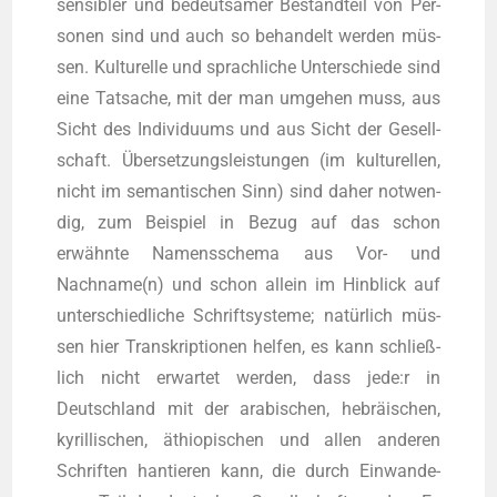
sen­si­bler und bedeut­sa­mer Bestand­teil von Per­
so­nen sind und auch so behan­delt wer­den müs­
sen. Kul­tu­rel­le und sprach­li­che Unter­schie­de sind
eine Tat­sa­che, mit der man umge­hen muss, aus
Sicht des Indi­vi­du­ums und aus Sicht der Gesell­
schaft. Über­set­zungs­leis­tun­gen (im kul­tu­rel­len,
nicht im seman­ti­schen Sinn) sind daher not­wen­
dig, zum Bei­spiel in Bezug auf das schon
erwähn­te Namens­sche­ma aus Vor- und
Nachname(n) und schon allein im Hin­blick auf
unter­schied­li­che Schrift­sys­te­me; natür­lich müs­
sen hier Tran­skrip­tio­nen hel­fen, es kann schließ­
lich nicht erwar­tet wer­den, dass jede:r in
Deutsch­land mit der ara­bi­schen, hebräi­schen,
kyril­li­schen, äthio­pi­schen und allen ande­ren
Schrif­ten han­tie­ren kann, die durch Ein­wan­de­