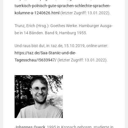
tuerkisch-polnisch-gute-sprachen-schlechte-sprachen-
kolumne-a-1240626.html
(letz­ter Zugriff: 13.01.2022).
Trunz, Erich (Hrsg.): Goe­thes Wer­ke. Ham­bur­ger Aus­ga­
be in 14 Bän­den. Band 9, Ham­burg 1955.
Und raus bist du!, in: taz.de, 15.10.2019, online unter:
https://taz.de/Saa-Staniic-und-die-
Tagesschau/!5633947/
(letz­ter Zugriff: 13.01.2022).
Johan­nes Queck
, 1995 in Kro­nach gebo­ren, stu­dier­te in