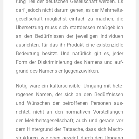
rung Teil der deut­schen Gesell­schaft wer­den. Es
darf jedoch nicht dar­um gehen, es der Mehr­heits­
ge­sell­schaft mög­lichst ein­fach zu machen; die
Über­set­zung muss sich statt­des­sen maß­geb­lich
an den Bedürf­nis­sen der jewei­li­gen Indi­vi­du­en
aus­rich­ten, für das ihr Pro­dukt eine exis­ten­zi­el­le
Bedeu­tung besitzt. Und natür­lich gilt es, jeder
Form der Dis­kri­mi­nie­rung des Namens und auf­
grund des Namens entgegenzuwirken.
Nötig wäre ein kul­tur­sen­si­bler Umgang mit hete­
ro­ge­nen Namen, der sich an den Bedürf­nis­sen
und Wün­schen der betrof­fe­nen Per­so­nen aus­
rich­tet, nicht an den nor­ma­ti­ven Vor­stel­lun­gen
der Mehr­heits­ge­sell­schaft; auch und gera­de vor
dem Hin­ter­grund der Tat­sa­che, dass sich Macht­
struk­tu­ren, wie oben gezeigt, durch den Umgang