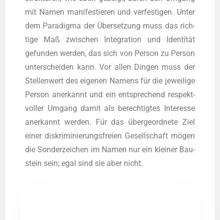
mit Namen mani­fes­tie­ren und ver­fes­ti­gen. Unter
dem Para­dig­ma der Über­set­zung muss das rich­
ti­ge Maß zwi­schen Inte­gra­ti­on und Iden­ti­tät
gefun­den wer­den, das sich von Per­son zu Per­son
unter­schei­den kann. Vor allen Din­gen muss der
Stel­len­wert des eige­nen Namens für die jewei­li­ge
Per­son aner­kannt und ein ent­spre­chend respekt­
vol­ler Umgang damit als berech­tig­tes Inter­es­se
aner­kannt wer­den. Für das über­ge­ord­ne­te Ziel
einer dis­kri­mi­nie­rungs­frei­en Gesell­schaft mögen
die Son­der­zei­chen im Namen nur ein klei­ner Bau­
stein sein; egal sind sie aber nicht.