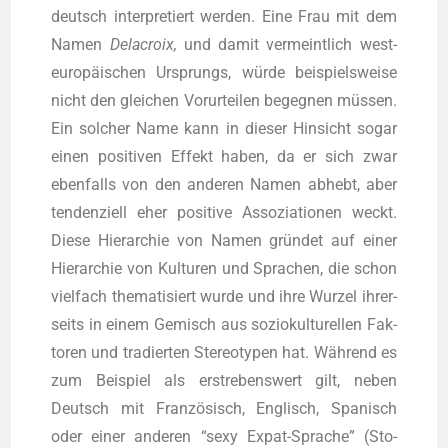
deutsch inter­pre­tiert wer­den. Eine Frau mit dem
Namen
Delacroix,
und damit ver­meint­lich west­
eu­ro­päi­schen Ursprungs, wür­de bei­spiels­wei­se
nicht den glei­chen Vor­ur­tei­len begeg­nen müs­sen.
Ein sol­cher Name kann in die­ser Hin­sicht sogar
einen posi­ti­ven Effekt haben, da er sich zwar
eben­falls von den ande­ren Namen abhebt, aber
ten­den­zi­ell eher posi­ti­ve Asso­zia­tio­nen weckt.
Die­se Hier­ar­chie von Namen grün­det auf einer
Hier­ar­chie von Kul­tu­ren und Spra­chen, die schon
viel­fach the­ma­ti­siert wur­de und ihre Wur­zel ihrer­
seits in einem Gemisch aus sozio­kul­tu­rel­len Fak­
to­ren und tra­dier­ten Ste­reo­ty­pen hat. Wäh­rend es
zum Bei­spiel als erstre­bens­wert gilt, neben
Deutsch mit Fran­zö­sisch, Eng­lisch, Spa­nisch
oder einer ande­ren “sexy Expat-Spra­che” (Sto­