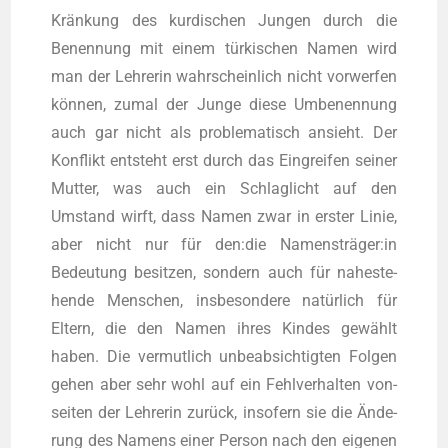
Krän­kung des kur­di­schen Jun­gen durch die
Benen­nung mit einem tür­ki­schen Namen wird
man der Leh­re­rin wahr­schein­lich nicht vor­wer­fen
kön­nen, zumal der Jun­ge die­se Umbe­nen­nung
auch gar nicht als pro­ble­ma­tisch ansieht. Der
Kon­flikt ent­steht erst durch das Ein­grei­fen sei­ner
Mut­ter, was auch ein Schlag­licht auf den
Umstand wirft, dass Namen zwar in ers­ter Linie,
aber nicht nur für den:die Namensträger:in
Bedeu­tung besit­zen, son­dern auch für nahe­ste­
hen­de Men­schen, ins­be­son­de­re natür­lich für
Eltern, die den Namen ihres Kin­des gewählt
haben. Die ver­mut­lich unbe­ab­sich­tig­ten Fol­gen
gehen aber sehr wohl auf ein Fehl­ver­hal­ten von­
sei­ten der Leh­re­rin zurück, inso­fern sie die Ände­
rung des Namens einer Per­son nach den eige­nen