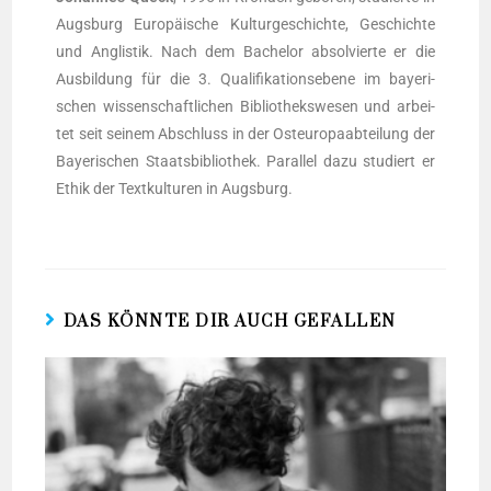
Augs­burg Euro­päi­sche Kul­tur­ge­schich­te, Geschich­te
und Anglis­tik. Nach dem Bache­lor absol­vier­te er die
Aus­bil­dung für die 3. Qua­li­fi­ka­ti­ons­ebe­ne im baye­ri­
schen wis­sen­schaft­li­chen Biblio­theks­we­sen und arbei­
tet seit sei­nem Abschluss in der Ost­eu­ro­pa­ab­tei­lung der
Baye­ri­schen Staats­bi­blio­thek. Par­al­lel dazu stu­diert er
Ethik der Text­kul­tu­ren in Augsburg.
DAS KÖNNTE DIR AUCH GEFALLEN