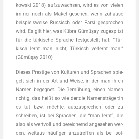
kow­ski 2018) auf­zu­wach­sen, wird es von vie­len
immer noch als Makel gese­hen, wenn zuhau­se
bei­spiels­wei­se Rus­sisch oder Far­si gespro­chen
wird. Es gilt hier, was Kübra Gümüşay zuge­spitzt
für die tür­ki­sche Spra­che fest­ge­stellt hat: “Tür­
kisch lernt man nicht, Tür­kisch ver­lernt man.”
(Gümüşay 2010)
Die­ses Pres­ti­ge von Kul­tu­ren und Spra­chen spie­
gelt sich in der Art und Wei­se, in der man ihren
Namen begeg­net. Die Bemü­hung, einen Namen
rich­tig, das heißt so wie der:die Namensträger:in
es tut bzw. möch­te, aus­zu­spre­chen oder zu
schrei­ben, ist bei Spra­chen, die “man lernt”, die
also als wert­voll und berei­chernd ange­se­hen wer­
den, weit­aus häu­fi­ger anzu­tref­fen als bei sol­