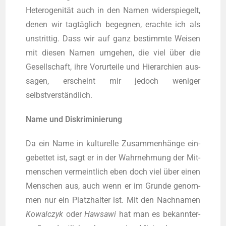
Hete­ro­ge­ni­tät auch in den Namen wider­spie­gelt,
denen wir tag­täg­lich begeg­nen, erach­te ich als
unstrit­tig. Dass wir auf ganz bestimm­te Wei­sen
mit die­sen Namen umge­hen, die viel über die
Gesell­schaft, ihre Vor­ur­tei­le und Hier­ar­chien aus­
sa­gen, erscheint mir jedoch weni­ger
selbstverständlich.
Name und Diskriminierung
Da ein Name in kul­tu­rel­le Zusam­men­hän­ge ein­
ge­bet­tet ist, sagt er in der Wahr­neh­mung der Mit­
men­schen ver­meint­lich eben doch viel über einen
Men­schen aus, auch wenn er im Grun­de genom­
men nur ein Platz­hal­ter ist. Mit den Nach­na­men
Kowal­c­zyk
oder
Haw­sa­wi
hat man es bekann­ter­