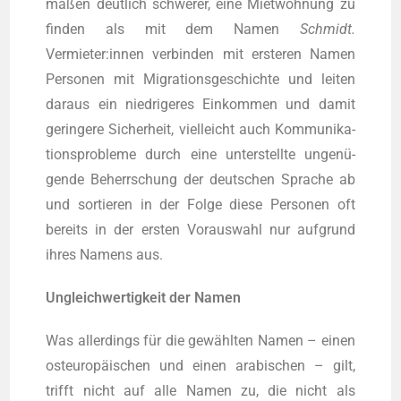
ma­ßen deut­lich schwe­rer, eine Miet­woh­nung zu
fin­den als mit dem Namen
Schmidt.
Vermieter:innen ver­bin­den mit ers­te­ren Namen
Per­so­nen mit Migra­ti­ons­ge­schich­te und lei­ten
dar­aus ein nied­ri­ge­res Ein­kom­men und damit
gerin­ge­re Sicher­heit, viel­leicht auch Kom­mu­ni­ka­
ti­ons­pro­ble­me durch eine unter­stell­te unge­nü­
gen­de Beherr­schung der deut­schen Spra­che ab
und sor­tie­ren in der Fol­ge die­se Per­so­nen oft
bereits in der ers­ten Vor­auswahl nur auf­grund
ihres Namens aus.
Ungleich­wer­tig­keit der Namen
Was aller­dings für die gewähl­ten Namen – einen
ost­eu­ro­päi­schen und einen ara­bi­schen – gilt,
trifft nicht auf alle Namen zu, die nicht als