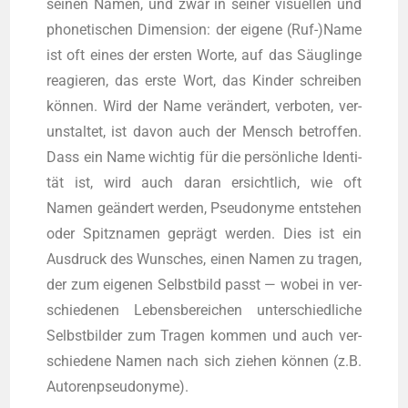
sei­nen Namen, und zwar in sei­ner visu­el­len und
pho­ne­ti­schen Dimen­si­on: der eige­ne (Ruf-)Name
ist oft eines der ers­ten Wor­te, auf das Säug­lin­ge
reagie­ren, das ers­te Wort, das Kin­der schrei­ben
kön­nen. Wird der Name ver­än­dert, ver­bo­ten, ver­
un­stal­tet, ist davon auch der Mensch betrof­fen.
Dass ein Name wich­tig für die per­sön­li­che Iden­ti­
tät ist, wird auch dar­an ersicht­lich, wie oft
Namen geän­dert wer­den, Pseud­ony­me ent­ste­hen
oder Spitz­na­men geprägt wer­den. Dies ist ein
Aus­druck des Wun­sches, einen Namen zu tra­gen,
der zum eige­nen Selbst­bild passt — wobei in ver­
schie­de­nen Lebens­be­rei­chen unter­schied­li­che
Selbst­bil­der zum Tra­gen kom­men und auch ver­
schie­de­ne Namen nach sich zie­hen kön­nen (z.B.
Autorenpseudonyme).