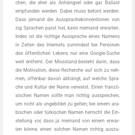
chen, die eher als Anhäng­sel oder gar Bal­last
emp­fun­den wer­den. Dabei muss betont wer­den:
Dass jemand die Aus­spra­che­kon­ven­tio­nen von
zig Spra­chen parat hat, kann nie­mand erwar­ten.
Indes ist die rich­ti­ge Aus­spra­che eines Namens
in Zei­ten des Inter­nets zumin­dest bei Per­so­nen
des öffent­li­chen Lebens nur eine Goog­le-Suche
weit ent­fernt. Der Miss­stand besteht dar­in, dass
die Moti­va­ti­on, die­se Recher­che auf sich zu neh­
men, offen­bar davon abhängt, auf wel­che Spra­
che und Kul­tur der Name ver­weist. Einen fran­zö­
si­schen Namen soll­te man rich­tig aus­spre­chen,
um nicht als unge­bil­det zu gel­ten; bei einem ara­
bi­schen oder tür­ki­schen Namen herrscht die Ein­
stel­lung vor, dass ja nie­mand von einem erwar­
ten kön­ne, einen sol­chen Namen rich­tig aus­zu­