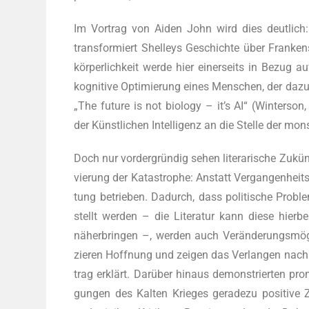
Im Vor­trag von Aiden John wird dies deut­lich
trans­for­miert Shel­leys Geschich­te über Fran­ken­
kör­per­lich­keit wer­de hier einer­seits in Bezug 
kogni­ti­ve Opti­mie­rung eines Men­schen, der dazu
„The future is not bio­lo­gy – it’s AI“ (Win­ter­son,
der Künst­li­chen Intel­li­genz an die Stel­le der mons
Doch nur vor­der­grün­dig sehen lite­ra­ri­sche Zukünf­
vie­rung der Kata­stro­phe: Anstatt Ver­gan­gen­heit
tung betrie­ben. Dadurch, dass poli­ti­sche Pro­ble
stellt wer­den – die Lite­ra­tur kann die­se hier­
näher­brin­gen –, wer­den auch Ver­än­de­rungs­mög­l
zie­ren Hoff­nung und zei­gen das Ver­lan­gen nach 
trag erklärt. Dar­über hin­aus demons­trier­ten pro­
gun­gen des Kal­ten Krie­ges gera­de­zu posi­ti­ve