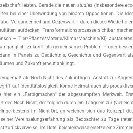
sell­schaft leis­ten. Gera­de die neu­en
stu­dies
(ins­be­son­de­re
eco
l­fen bei einer Über­win­dung von binä­ren Oppo­si­tio­nen. Die Ide
e über Ver­gan­gen­heit und Gegen­wart – durch die­ses Wie­der­ho­le
nui­tä­ten auf­de­cken, Trans­for­ma­ti­ons­pro­zes­se sicht­bar mache
ensch – Tier/Pflanze/Materie/Klima/Maschine/KI) aus­ta­rie­ren
unum­gäng­lich, Zukunft als gemein­sa­mes Pro­blem – oder bes­ser
s dann in Panels zu Gedächt­nis, Geschich­te und Gegen­wart al
s­räu­men und Zukunft erneut anklingt.
 dem­ge­mäß als Noch-Nicht des Zukünf­ti­gen. Anstatt zur Abgren
griff auf Iden­ti­täts­lo­sig­keit, kön­ne Hei­mat auch als pro­duk­ti­ve
e hier ein „Far­big­ma­chen“ der abge­stumpf­ten Merk­welt. Ers
 des Noch-Nicht, der folg­lich durch ein Tätig­sein zur (viel­leich
gelin­ge bes­tens im Nicht-Ort, an wel­chen sich das Kon­zept de
­ner Ver­ein­ze­lungs­er­fah­rung als Beob­ach­ter zu Tage tre­ten
t zurück­ver­wei­se. Im Hotel bei­spiels­wei­se erset­ze eine Zim­mer