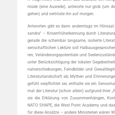
müde (eine Aus­re­de), ant­wor­te nur grob (um di
gehen) und ver­trös­te ihn auf morgen.
Ant­wor­ten gibt es dann andern­tags im Hör­saal: P
san­dra“ – Kri­sen­früh­erken­nung durch Lite­ra­tur­
gera­de die schein­bar lang­sa­me, iso­lier­te Lite­ra­
sen­schaft­li­chen Lek­tü­re soll Halbaus­ge­spro­ch
ren, Ver­än­de­rungs­po­ten­tia­le und See­len­zu­stän
unter Berück­sich­ti­gung der loka­len Gege­ben­hei­
nal­ver­schie­bun­gen, Feind­bil­der und Gewalt­le­gi­t
Lite­ra­tur­land­schaft ab; Mythen und Erin­ne­run­ge
ge­fühl ver­pflich­tet sei, ent­hal­te sie ein Sen­so­
mat der Lite­ra­tur (schon allein) auf­grund ihrer „R
sie die Erklä­rung von Zusam­men­hän­gen, Kon­tex
NATO SHAPE, die West Point Aca­de­my und das Ver­t
für die­se Ansät­ze – ande­re Minis­te­ri­en wären 