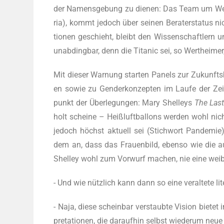
der Namens­ge­bung zu die­nen: Das Team um Wert­h
ria), kommt jedoch über sei­nen Bera­ter­sta­tus n
tio­nen geschieht, bleibt den Wis­sen­schaft­lern un
unab­ding­bar, denn die Tita­nic sei, so Wert­hei­m
Mit die­ser War­nung star­ten Panels zur Zukunfts­be
en sowie zu Gen­der­kon­zep­ten im Lau­fe der Zei
punkt der Über­le­gun­gen: Mary Shel­leys
The Las
holt schei­ne – Heiß­luft­bal­lons wer­den wohl nic
jedoch höchst aktu­ell sei (Stich­wort Pan­de­mie). 
dem an, dass das Frau­en­bild, eben­so wie die aus­
Shel­ley wohl zum Vor­wurf machen, nie eine weib­li
- Und wie nütz­lich kann dann so eine ver­al­te­te li
- Naja, die­se schein­bar ver­staub­te Visi­on bie­tet i
pre­ta­tio­nen, die dar­auf­hin selbst wie­der­um neue