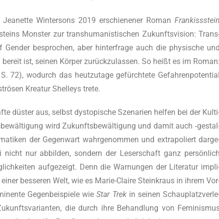
: Jea­nette Win­ter­sons 2019 erschie­ne­ner Roman
Fran­kiss­stei
steins Mons­ter zur trans­hu­ma­nis­ti­schen Zukunfts­vi­si­on: Trans
auf Gen­der bespro­chen, aber hin­ter­fra­ge auch die phy­si­sche un
 bereit ist, sei­nen Kör­per zurück­zu­las­sen. So heißt es im Roman
 S. 72), wodurch das heut­zu­ta­ge gefürch­te­te Gefah­ren­po­ten­ti­a
­trö­sen Krea­tur Shel­leys trete.
te düs­ter aus, selbst dys­to­pi­sche Sze­na­ri­en hel­fen bei der Kul­ti
s­be­wäl­ti­gung wird Zukunfts­be­wäl­ti­gung und damit auch ‑gestal
­ma­ti­ken der Gegen­wart wahr­ge­nom­men und extra­po­liert dar­ge
bei nicht nur abbil­den, son­dern der Leser­schaft ganz per­sön­lic
ich­kei­ten auf­ge­zeigt. Denn die War­nun­gen der Lite­ra­tur impli
einer bes­se­ren Welt, wie es Marie-Clai­re Stein­kraus in ihrem Vor
mi­nen­te Gegen­bei­spie­le wie
Star Trek
in sei­nen Schau­platz­ver­le
 Zukunfts­va­ri­an­ten, die durch ihre Behand­lung von Femi­nis­mu