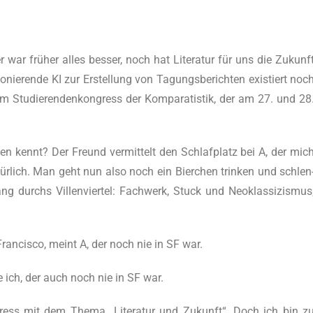
 war frü­her alles bes­ser, noch hat Lite­ra­tur für uns die Zukunf
tio­nie­ren­de KI zur Erstel­lung von Tagungs­be­rich­ten exis­tiert noc
om
Stu­die­ren­den­kon­gress der Kom­pa­ra­tis­tik, der am 27. und 28
n kennt? Der Freund ver­mit­telt den Schlaf­platz bei A, der mic
ür­lich. Man geht nun also noch ein Bier­chen trin­ken und schlen
ng durchs Vil­len­vier­tel: Fach­werk, Stuck und Neo­klas­si­zis­mus
Fran­cis­co, meint A, der noch nie in SF war.
ne ich, der auch noch nie in SF war.
ress mit dem The­ma „Lite­ra­tur und Zukunft“. Doch ich bin z