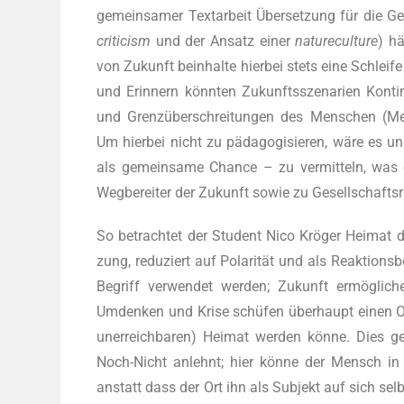
gemein­sa­mer Text­ar­beit Über­set­zung für die Ge
cri­ti­cism
und der Ansatz einer
natu­re­cul­tu­re
) hä
von Zukunft beinhal­te hier­bei stets eine Schlei­f
und Erin­nern könn­ten Zukunfts­sze­na­ri­en Kon­ti­
und Grenz­über­schrei­tun­gen des Men­schen (M
Um hier­bei nicht zu päd­ago­gi­sie­ren, wäre es 
als gemein­sa­me Chan­ce – zu ver­mit­teln, wa
Weg­be­rei­ter der Zukunft sowie zu Gesell­schaft
So betrach­tet der Stu­dent Nico Krö­ger Hei­mat
zung, redu­ziert auf Pola­ri­tät und als Reak­ti­ons­be­
Begriff ver­wen­det wer­den; Zukunft ermög­li­ch
Umden­ken und Kri­se schü­fen über­haupt einen Ort
uner­reich­ba­ren) Hei­mat wer­den kön­ne. Dies 
Noch-Nicht anlehnt; hier kön­ne der Mensch in sei
anstatt dass der Ort ihn als Sub­jekt auf sich selbs