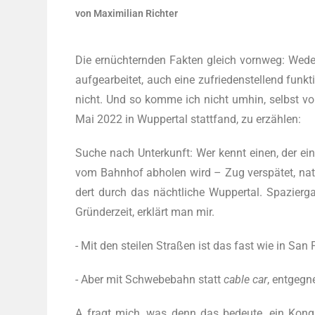
von Maxi­mi­li­an Richter
Die ernüch­tern­den Fak­ten gleich vorn­weg: Weder
auf­ge­ar­bei­tet, auch eine zufrie­den­stel­lend funk­
nicht. Und so kom­me ich nicht umhin, selbst v
Mai 2022
in Wup­per­tal statt­fand, zu erzählen:
Suche nach Unter­kunft: Wer kennt einen, der eine
vom Bahn­hof abho­len wird – Zug ver­spä­tet, nat
dert durch das nächt­li­che Wup­per­tal. Spa­zier­ga
Grün­der­zeit, erklärt man mir.
- Mit den stei­len Stra­ßen ist das fast wie in San 
- Aber mit Schwe­be­bahn statt
cable car
, ent­geg­
A fragt mich, was denn das bedeu­te, ein Kon­g