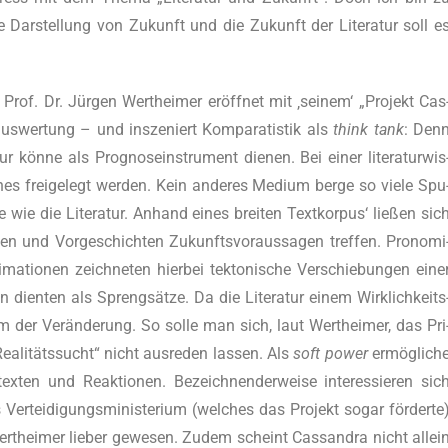
e Dar­stel­lung von Zukunft und die Zukunft der Lite­ra­tur soll e
rof. Dr. Jür­gen Wert­hei­mer eröff­net mit ‚sei­nem‘ „Pro­jekt Cas
aus­wer­tung – und insze­niert Kom­pa­ra­tis­tik als
think tank
: Den
tur kön­ne als Pro­gno­se­instru­ment die­nen. Bei einer lite­ra­tur­wis
e­nes frei­ge­legt wer­den. Kein ande­res Medi­um ber­ge so vie­le Spu
­de wie die Lite­ra­tur. Anhand eines brei­ten Text­kor­pus‘ lie­ßen sic
ten und Vor­ge­schich­ten Zukunfts­vor­aus­sa­gen tref­fen. Pro­no­mi
i­ma­tio­nen zeich­ne­ten hier­bei tek­to­ni­sche Ver­schie­bun­gen eine
n dien­ten als Spreng­sät­ze. Da die Lite­ra­tur einem Wirk­lich­keits
ri­um der Ver­än­de­rung. So sol­le man sich, laut Wert­hei­mer, das Pri
ea­li­täts­sucht“ nicht aus­re­den las­sen. Als
soft power
ermög­li­ch
­ten und Reak­tio­nen. Bezeich­nen­der­wei­se inter­es­sie­ren sic
ei­di­gungs­mi­nis­te­ri­um (wel­ches das Pro­jekt sogar för­der­te
Wert­hei­mer lie­ber gewe­sen. Zudem scheint Cas­san­dra nicht allei