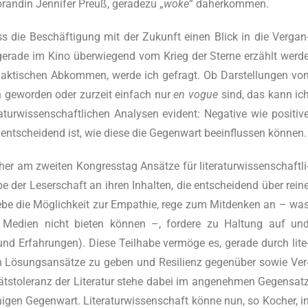
ran­din Jen­ni­fer Preuß, gera­de­zu „
woke
“ daher­kom­men.
s die Beschäf­ti­gung mit der Zukunft einen Blick in die Ver­gan
 gera­de im Kino über­wie­gend vom Krieg der Ster­ne erzählt wer­d
­lak­ti­schen Abkom­men, wer­de ich gefragt. Ob Dar­stel­lun­gen vo
ch gewor­den oder zur­zeit ein­fach nur
en vogue
sind, das kann ic
tur­wis­sen­schaft­li­chen Ana­ly­sen evi­dent: Nega­ti­ve wie posi­ti­v
 ent­schei­dend ist, wie die­se die Gegen­wart beein­flus­sen können.
r am zwei­ten Kon­gress­tag Ansät­ze für lite­ra­tur­wis­sen­schaft­li
­be der Leser­schaft an ihren Inhal­ten, die ent­schei­dend über rei­n
re, gebe die Mög­lich­keit zur Empa­thie, rege zum Mit­den­ken an – wa
le Medi­en nicht bie­ten kön­nen –, for­de­re zu Hal­tung auf un
n und Erfah­run­gen). Die­se Teil­ha­be ver­mö­ge es, gera­de durch lite
en Lösungs­an­sät­ze zu geben und Resi­li­enz gegen­über sowie Ver
ts­to­le­ranz der Lite­ra­tur ste­he dabei im ange­neh­men Gegen­sat
­gen Gegen­wart. Lite­ra­tur­wis­sen­schaft kön­ne nun, so Kocher, i