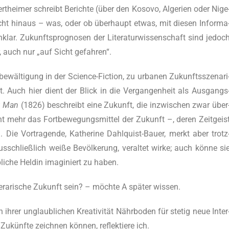
ei­mer schreibt Berich­te (über den Koso­vo, Alge­ri­en oder Nige
icht hin­aus – was, oder ob über­haupt etwas, mit die­sen Infor­ma
klar. Zukunfts­pro­gno­sen der Lite­ra­tur­wis­sen­schaft sind jedoc
er, auch nur „auf Sicht gefahren“.
­wäl­ti­gung in der Sci­ence-Fic­tion, zu urba­nen Zukunfts­sze­na­ri
t. Auch hier dient der Blick in die Ver­gan­gen­heit als Aus­gangs
t Man
(1826) beschreibt eine Zukunft, die inzwi­schen zwar über
ht mehr das Fort­be­we­gungs­mit­tel der Zukunft –, deren Zeit­geis
Die Vor­tra­gen­de, Kathe­ri­ne Dah­l­quist-Bau­er, merkt aber trotz
schließ­lich wei­ße Bevöl­ke­rung, ver­al­tet wir­ke; auch kön­ne si
­che Hel­din ima­gi­niert zu haben.
te­ra­ri­sche Zukunft sein? – möch­te A spä­ter wissen.
n ihrer unglaub­li­chen Krea­ti­vi­tät Nähr­bo­den für ste­tig neue Inter
 Zukünf­te zeich­nen kön­nen, reflek­tie­re ich.