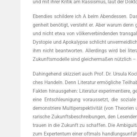
und mit ihrer Kri­tik am Ras­sis­mus, laut der Dok­to­
Eben­dies schil­de­re ich A beim Abend­essen. Das
gen­heit benö­tigt, ver­steht er. Aber war­um denn
und nicht etwa von völ­ker­ver­bin­den­den trans­ga
Dys­to­pie und Apo­ka­lyp­se schlicht unver­meid­li
ihm nicht beant­wor­ten. Aller­dings wird bei lite­ra­
Zukunfts­mo­del­le sind glei­cher­ma­ßen nütz­lich –
Dahin­ge­hend skiz­ziert auch Prof. Dr. Ursu­la Koche
ches Han­deln. Denn Lite­ra­tur ermög­li­che Teil­ha
Fak­ten hin­aus­ge­hen: Lite­ra­tur expe­ri­men­tie­
eine Ent­schleu­ni­gung vor­aus­setzt, die sozia­
demons­trie­re Mul­ti­per­spek­ti­vi­tät (von Theo­rie
ra­ri­sche Zukunfts­be­schrei­bun­gen, den Lesen­d
trau­en in die Zukunft zu schaf­fen. Die Ambi­gui­tä
zum Exper­ten­tum einer oft­mals hand­lungs­un­fä­hi