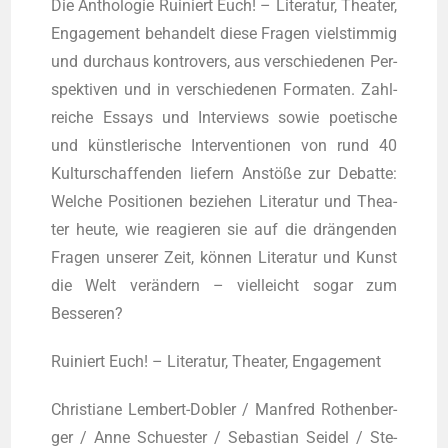
Die Antho­lo­gie Rui­niert Euch! – Lite­ra­tur, Thea­ter,
Enga­ge­ment behan­delt die­se Fra­gen viel­stim­mig
und durch­aus kon­tro­vers, aus ver­schie­de­nen Per­
spek­ti­ven und in ver­schie­de­nen For­ma­ten. Zahl­
rei­che Essays und Inter­views sowie poe­ti­sche
und künst­le­ri­sche Inter­ven­tio­nen von rund 40
Kul­tur­schaf­fen­den lie­fern Anstö­ße zur Debat­te:
Wel­che Posi­tio­nen bezie­hen Lite­ra­tur und Thea­
ter heu­te, wie reagie­ren sie auf die drän­gen­den
Fra­gen unse­rer Zeit, kön­nen Lite­ra­tur und Kunst
die Welt ver­än­dern – viel­leicht sogar zum
Besseren?
Rui­niert Euch! – Lite­ra­tur, Thea­ter, Engagement
Chris­tia­ne Lem­bert-Dobler / Man­fred Rothen­ber­
ger / Anne Schues­ter / Sebas­ti­an Sei­del / Ste­