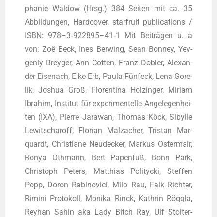
pha­nie Wal­dow (Hrsg.) 384 Sei­ten mit ca. 35
Abbil­dun­gen, Hard­co­ver, star­fruit publi­ca­ti­ons /
ISBN: 978–3‑922895–41‑1 Mit Bei­trä­gen u. a
von: Zoë Beck, Ines Ber­wing, Sean Bon­ney, Yev­
ge­niy Brey­ger, Ann Cot­ten, Franz Dobler, Alex­an­
der Eisen­ach, Elke Erb, Pau­la Fünf­eck, Lena Gore­
lik, Joshua Groß, Flo­ren­ti­na Holz­in­ger, Miri­am
Ibra­him, Insti­tut für expe­ri­men­tel­le Ange­le­gen­hei­
ten (IXA), Pierre Jara­wan, Tho­mas Köck, Sibyl­le
Lewitschar­off, Flo­ri­an Malz­a­cher, Tris­tan Mar­
quardt, Chris­tia­ne Neu­de­cker, Mar­kus Oster­mair,
Ronya Oth­mann, Bert Papen­fuß, Bonn Park,
Chris­toph Peters, Mat­thi­as Poli­ty­cki, Stef­fen
Popp, Doron Rabi­no­vici, Milo Rau, Falk Rich­ter,
Rimi­ni Pro­to­koll, Moni­ka Rinck, Kath­rin Rög­g­la,
Rey­han Sahin aka Lady Bitch Ray, Ulf Stol­ter­