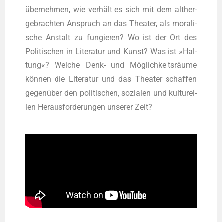
über­neh­men, wie ver­hält es sich mit dem alt­her­
ge­brach­ten Anspruch an das Thea­ter, als mora­li­
sche Anstalt zu fun­gie­ren? Wo ist der Ort des
Poli­ti­schen in Lite­ra­tur und Kunst? Was ist »Hal­
tung«? Wel­che Denk- und Mög­lich­keits­räu­me
kön­nen die Lite­ra­tur und das Thea­ter schaf­fen
gegen­über den poli­ti­schen, sozia­len und kul­tu­rel­
len Her­aus­for­de­run­gen unse­rer Zeit?