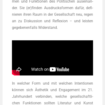
men und Funk­tio­nen des Poli­ti­schen aus­ein­an­
der. Sie (er)finden Aus­drucks­for­men dafür, defi­
nie­ren ihren Raum in der Gesell­schaft neu, regen
an zu Dis­kus­si­on und Refle­xi­on – und leis­ten
gege­be­nen­falls Widerstand.
In wel­cher Form und mit wel­chen Inten­tio­nen
kön­nen sich Ästhe­tik und Enga­ge­ment im 21.
Jahr­hun­dert ver­bin­den, wel­che gesell­schaft­li­
chen Funk­tio­nen soll­ten Lite­ra­tur und Kunst