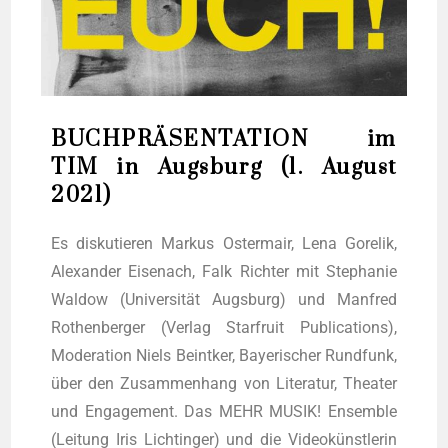
BUCHPRÄSENTATION im
TIM in Augsburg (1. August
2021)
Es dis­ku­tie­ren Mar­kus Oster­mair, Lena Gore­lik,
Alex­an­der Eisen­ach, Falk Rich­ter mit Ste­pha­nie
Wal­dow (Uni­ver­si­tät Augs­burg) und Man­fred
Rothen­ber­ger (Ver­lag Star­fruit Publi­ca­ti­ons),
Mode­ra­ti­on Niels Beint­ker, Baye­ri­scher Rund­funk,
über den Zusam­men­hang von Lite­ra­tur, Thea­ter
und Enga­ge­ment. Das MEHR MUSIK! Ensem­ble
(Lei­tung Iris Licht­in­ger) und die Video­künst­le­rin