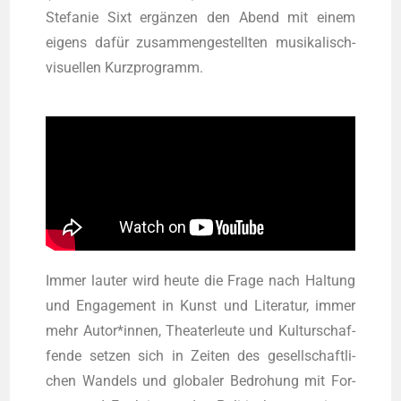
Ste­fa­nie Sixt ergän­zen den Abend mit einem
eigens dafür zusam­men­ge­stell­ten musi­ka­lisch-
visu­el­len Kurzprogramm.
Immer lau­ter wird heu­te die Fra­ge nach Hal­tung
und Enga­ge­ment in Kunst und Lite­ra­tur, immer
mehr Autor*innen, Thea­ter­leu­te und Kul­tur­schaf­
fen­de set­zen sich in Zei­ten des gesell­schaft­li­
chen Wan­dels und glo­ba­ler Bedro­hung mit For­