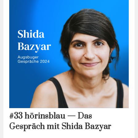
Das
Gespräch
Von
Olivia
Kuderewski
Und
Julius
Hendricks
#33 hörinsblau — Das
Gespräch mit Shida Bazyar