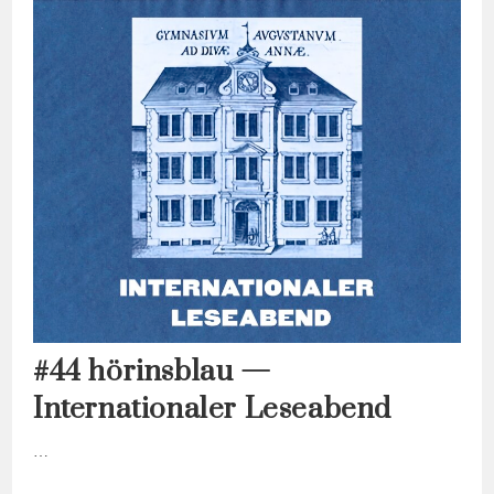
Legal?
Hat’s
Ein
Geschmäckle?“
—
Ein
Gespräch
Mit
Holger
Sabinsky-
Wolf
Über
Investigativen
Journalismus
#44 hörinsblau —
Internationaler Leseabend
…