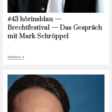
#43 hörinsblau —
Brechtfestival — Das Gespräch
mit Mark Schröppel
…
#43
Weiterlesen
Hörinsblau
—
Brechtfestival
—
Das
Gespräch
Mit
Mark
Schröppel