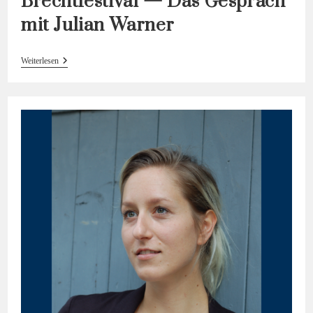
Brechtfestival — Das Gespräch
mit Julian Warner
#37
Weiterlesen
Hörinsblau
—
Brechtfestival
—
Das
Gespräch
Mit
Julian
Warner