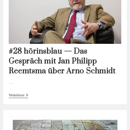
#28 hörinsblau — Das
Gespräch mit Jan Philipp
Reemtsma über Arno Schmidt
…
#28
Weiterlesen
Hörinsblau
—
Das
Gespräch
Mit
Jan
Philipp