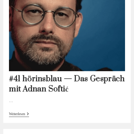
#41 hörinsblau — Das Gespräch
mit Adnan Softić
…
#41
Weiterlesen
Hörinsblau
—
Das
Gespräch