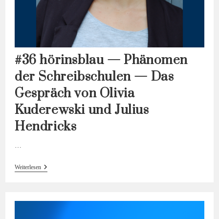
#36 hörinsblau — Phänomen
der Schreibschulen — Das
Gespräch von Olivia
Kuderewski und Julius
Hendricks
…
#36
Weiterlesen
Hörinsblau
—
Phänomen
Der
Schreibschulen
—