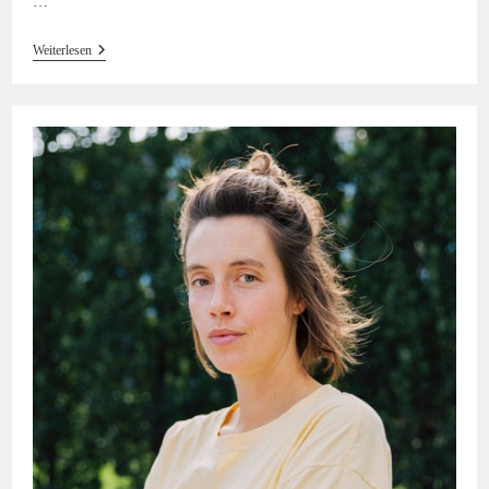
…
#33
Weiterlesen
Hörinsblau
—
Das
Gespräch
Mit
Shida
Bazyar