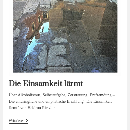
Reemtsma
Über
Arno
Schmidt
Die Einsamkeit lärmt
Über Alkoholismus, Selbstaufgabe, Zerstreuung, Entfremdung –
Die eindringliche und emphatische Erzählung "Die Einsamkeit
lärmt" von Heidrun Rietzler.
Die
Weiterlesen
Einsamkeit
Lärmt