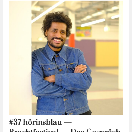
Mit
Adnan
Softić
#37 hörinsblau —