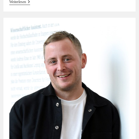
#44
Weiterlesen
Hörinsblau
—
Internationaler
Leseabend