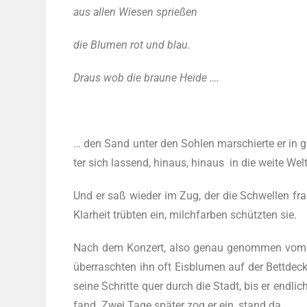
aus allen Wie­sen sprießen
die Blu­men rot und blau.
Draus wob die brau­ne Heide ….
… den Sand unter den Soh­len mar­schier­te er in 
ter sich las­send, hin­aus, hin­aus in die wei­te Welt
Und er saß wie­der im Zug, der die Schwel­len fra
Klar­heit trüb­ten ein, milch­far­ben schütz­ten sie.
Nach dem Kon­zert, also genau genom­men vom 10.
über­rasch­ten ihn oft Eis­blu­men auf der Bett­de­
sei­ne Schrit­te quer durch die Stadt, bis er end­li
fand. Zwei Tage spä­ter zog er ein, stand da.