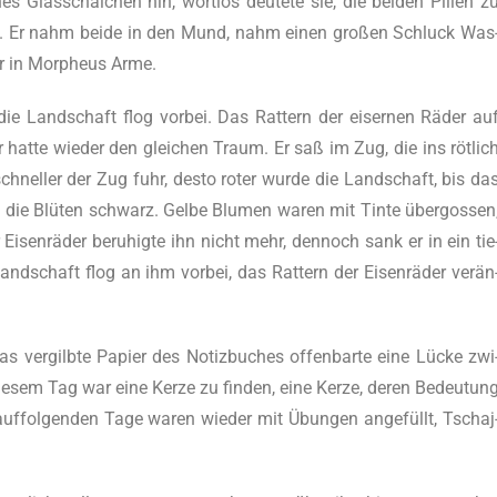
 Glas­schäl­chen hin, wort­los deu­te­te sie, die bei­den Pil­len z
auch. Er nahm bei­de in den Mund, nahm einen gro­ßen Schluck Was
er in Mor­pheus Arme.
 die Land­schaft flog vor­bei. Das Rat­tern der eiser­nen Räder au
r hat­te wie­der den glei­chen Traum. Er saß im Zug, die ins röt­lic
schnel­ler der Zug fuhr, des­to roter wur­de die Land­schaft, bis da
, die Blü­ten schwarz. Gel­be Blu­men waren mit Tin­te über­gos­sen
r Eisen­rä­der beru­hig­te ihn nicht mehr, den­noch sank er in ein tie
and­schaft flog an ihm vor­bei, das Rat­tern der Eisen­rä­der ver­än
ver­gilb­te Papier des Notiz­bu­ches offen­bar­te eine Lücke zwi
­sem Tag war eine Ker­ze zu fin­den, eine Ker­ze, deren Bedeu­tun
auf­fol­gen­den Tage waren wie­der mit Übun­gen ange­füllt, Tscha­j