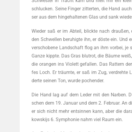
Schwes­ter in Tracht kam und hielt mir ein klei­nes
schlu­cken. Sei­ne Fin­ger zit­ter­ten, die Hand 
ser aus dem hin­ge­hal­te­nen Glas und sank wie­d
Wie­der saß er im Abteil, blick­te nach drau­ßen,
den Schwel­len beru­hig­te ihn, er dös­te ein. Und e
ver­scho­be­ne Land­schaft flog an ihm vor­bei, je 
Gan­ze kipp­te. Das Gras blut­rot, die Bäu­me weiß
die oran­gen ins Vio­lett gefal­len. Das Rat­tern de
fes Loch. Er träum­te, er saß im Zug, ver­dreh­te L
der­te sei­nen Ton, wur­de pochender.
Die Hand lag auf dem Leder mit den Nar­ben. Das 
schen dem 19. Janu­ar und dem 2. Febru­ar. An die
er sich nicht mehr ent­sin­nen kann, aber die dar­
kow­skijs 6. Sym­pho­nie nahm viel Raum ein.