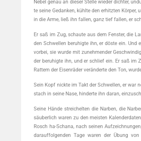
Nebel genau an die­ser Stel­le wie­der dich­ter, undu
te sei­ne Gedan­ken, kühl­te den erhitz­ten Kör­per,
in die Arme, ließ ihn fal­len, ganz tief fal­len, er
Er saß im Zug, schau­te aus dem Fens­ter, die Lan
den Schwel­len beru­hig­te ihn, er dös­te ein. Un
vor­bei, sie wur­de mit zuneh­men­der Geschwin­dig
der beru­hig­te ihn, und er schlief ein. Er saß im 
Rat­tern der Eisen­rä­der ver­än­der­te den Ton, wur­d
Sein Kopf nick­te im Takt der Schwel­len, er war no
stach in sei­ne Nase, hin­der­te ihn dar­an, einzusc
Sei­ne Hän­de strei­chel­ten die Nar­ben, die Nar­b
säu­ber­lich waren zu den meis­ten Kalen­der­da­te
Rosch ha-Sch­a­na, nach sei­nen Auf­zeich­nun­gen,
dar­auf­fol­gen­den Tage waren der Übung von e