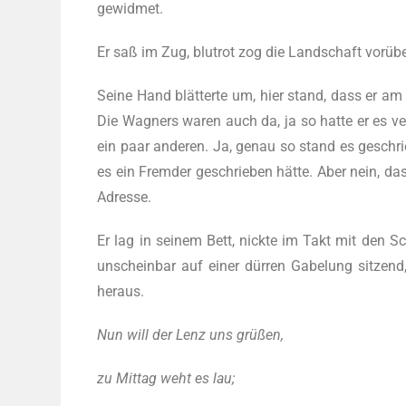
gewidmet.
Er saß im Zug, blut­rot zog die Land­schaft vorübe
Sei­ne Hand blät­ter­te um, hier stand, dass er am
Die Wag­ners waren auch da, ja so hat­te er es ver
ein paar ande­ren. Ja, genau so stand es geschrie­
es ein Frem­der geschrie­ben hät­te. Aber nein, d
Adresse.
Er lag in sei­nem Bett, nick­te im Takt mit den S
unschein­bar auf einer dür­ren Gabe­lung sit­zend, z
heraus.
Nun will der Lenz uns grüßen,
zu Mit­tag weht es lau;