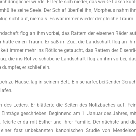
rch­dring­li­cher wur­de. Er leg­te sich nie­der, das wei­ße Laken kühl
 umhüll­te sei­ne See­le. Der Schlaf über­fiel ihn, Mor­pheus nahm ih
 schlug nicht auf, nie­mals. Es war immer wie­der der glei­che Traum.
d­schaft flog an ihm vor­bei, das Rat­tern der eiser­nen Räder au
d er hat­te einen Traum. Er saß im Zug, die Land­schaft flog an ih
­keit immer mehr ins Röt­li­che getaucht, das Rat­tern der Eisen­rä
Zug, die ins Rot ver­scho­be­ne Land­schaft flog an ihm vor­bei, da
e dump­fer, er schlief ein.
ch zu Hau­se, lag in sei­nem Bett. Ein schar­fer, bei­ßen­der Geruc
hlafen.
en des Leders. Er blät­ter­te die Sei­ten des Notiz­bu­ches auf. Fei
n Ein­trä­ge geschrie­ben. Begin­nend am 1. Janu­ar des Jah­res, mi
 fei­er­te er da mit Esther und ihrer Fami­lie. Der nächs­te und di
iner fast unbe­kann­ten kano­ni­schen Stu­die von Men­dels­o