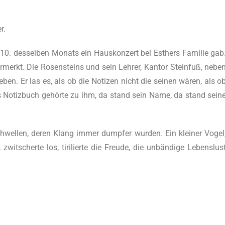
r.
 10. des­sel­ben Monats ein Haus­kon­zert bei Esthers Fami­lie gab
­merkt. Die Rosen­steins und sein Leh­rer, Kan­tor Stein­fuß, nebe
ben. Er las es, als ob die Noti­zen nicht die sei­nen wären, als o
as Notiz­buch gehör­te zu ihm, da stand sein Name, da stand sei­n
chwel­len, deren Klang immer dump­fer wur­den. Ein klei­ner Vogel
wit­scher­te los, tiri­lier­te die Freu­de, die unbän­di­ge Lebens­lus