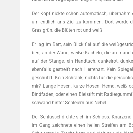
Der Kopf nick­te schon auto­ma­tisch, über­nahm 
um end­lich ans Ziel zu kom­men. Dort wür­de der
Gras grün, die Blü­ten rot und weiß.
Er lag im Bett, sein Blick fiel auf die weiß­ge­stri
ben, an der Wand, wei­ße Kacheln, die an man­ch
auf der Stan­ge, ein Hand­tuch, dun­kel­rot, dun­k
eben­falls gestreift nach Her­ren­art. Kein Spie­g
geschützt. Kein Schrank, nichts für die per­sön­li­
mir? Lan­ge Hosen, kur­ze Hosen, Hemd, weiß oder
Bind­fa­den, oder einen Blei­stift mit Radier­gum­mi
schwand hin­ter Schlei­ern aus Nebel.
Der Schlüs­sel dreh­te sich im Schloss. Knar­zend öf
im Gang zeich­ne­te einen hel­len Strei­fen am 