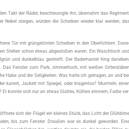
den Takt der Räder, beschleu­nig­te ihn, über­nahm das Regi­ment
 Nebel stei­gen, wür­den die Schei­ben wie­der klar wer­den, da
­che­ne Tür mit grün­ge­tön­ten Schei­ben in den Ober­lich­tern. Dane
en Stel­len schon etwas abge­sto­ßen waren. Ein Wasch­tisch un
el­grün und dun­kel­blau gestreift. Der Bade­man­tel hing dane­ben
el. Das Fens­ter zum Park, zim­mer­hoch, mit wei­ßen Git­ter­stä­be
che Habe und die Selig­kei­ten. Was hat­te ich getra­gen, an und be
 kariert, Jackett mit Spie­gel, oder kra­gen­los? Mur­meln, eine
? Er konn­te sich nur an etwas Glat­tes, Küh­les erin­nern, Far­be ver
f­ne­te sich der Flü­gel ein klei­nes Stück, das Licht der Glüh­bir­n
Boden, bis zum Fens­ter. Drau­ßen war es dun­kel gewor­den. Ein