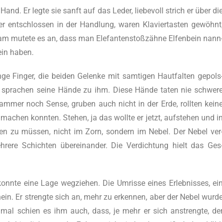
and. Er leg­te sie sanft auf das Leder, lie­be­voll strich er über di
er ent­schlos­sen in der Hand­lung, waren Kla­vier­tas­ten gewöhnt
­sam mute­te es an, dass man Ele­fan­ten­stoß­zäh­ne Elfen­bein nann
ein haben.
ge Fin­ger, die bei­den Gelen­ke mit sam­ti­gen Haut­fal­ten gepols
ich spra­chen sei­ne Hän­de zu ihm. Die­se Hän­de taten nie schwe­r
 Ham­mer noch Sen­se, gru­ben auch nicht in der Erde, roll­ten kei­n
achen konn­ten. Ste­hen, ja das woll­te er jetzt, auf­ste­hen und i
­den zu müs­sen, nicht im Zorn, son­dern im Nebel. Der Nebel ver
­re­re Schich­ten über­ein­an­der. Die Ver­dich­tung hielt das Ges
onn­te eine Lage weg­zie­hen. Die Umris­se eines Erleb­nis­ses, ei
n. Er streng­te sich an, mehr zu erken­nen, aber der Nebel wur­d
­mal schien es ihm auch, dass, je mehr er sich anstreng­te, de