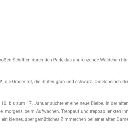
gro­ßen Schrit­ten durch den Park, das angren­zen­de Wäld­chen hin
.
ß, die Grä­ser rot, die Blü­ten grün und schwarz. Die Schei­ben de
 bis zum 17. Janu­ar such­te er eine neue Blei­be. In der alte
cke, mor­gens, beim Auf­wa­chen. Trepp­auf und trepp­ab lenk­ten ih
ch ein klei­nes, aber gemüt­li­ches Zim­mer­chen bei einer alten Dam