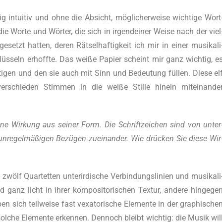
tui­tiv und ohne die Absicht, mög­li­cher­wei­se wich­ti­ge Wort
ie Wor­te und Wör­ter, die sich in irgend­ei­ner Wei­se nach der viel
­setzt hat­ten, deren Rät­sel­haf­tig­keit ich mir in einer musi­ka­li
lüs­seln erhoff­te. Das wei­ße Papier scheint mir ganz wich­tig, e
­ti­gen und den sie auch mit Sinn und Bedeu­tung fül­len. Die­se el
ver­schie­den Stim­men in die wei­ße Stil­le hin­ein mit­ein­an­de
­ne Wir­kung aus sei­ner Form. Die Schrift­zei­chen sind von unter
 unre­gel­mä­ßi­gen Bezü­gen zuein­an­der. Wie drü­cken Sie die­se Wir
Quar­tet­ten unter­ir­di­sche Ver­bin­dungs­li­ni­en und musi­ka­li
d ganz licht in ihrer kom­po­si­to­ri­schen Tex­tur, ande­re hin­ge­ge
en sich teil­wei­se fast vexa­to­ri­sche Ele­men­te in der gra­phi­sche
 sol­che Ele­men­te erken­nen. Den­noch bleibt wich­tig: die Musik wil