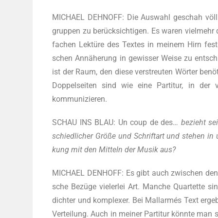
MICHAEL DEHNOFF: Die Aus­wahl geschah völ­lig in
grup­pen zu berück­sich­ti­gen. Es waren viel­mehr d
fa­chen Lek­tü­re des Tex­tes in mei­nem Hirn fest­ge
schen Annä­he­rung in gewis­ser Wei­se zu ent­sch
ist der Raum, den die­se ver­streu­ten Wör­ter benö
Dop­pel­sei­ten sind wie eine Par­ti­tur, in der 
kommunizieren.
SCHAU INS BLAU: Un coup de des…
bezieht sei
schied­li­cher Grö­ße und Schrift­art und ste­hen in
kung mit den Mit­teln der Musik aus?
MICHAEL DENHOFF: Es gibt auch zwi­schen den zwölf 
sche Bezü­ge vie­ler­lei Art. Man­che Quar­tet­te sin
dich­ter und kom­ple­xer. Bei Mall­ar­més Text erge­b
Ver­tei­lung. Auch in mei­ner Par­ti­tur könn­te man