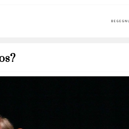
BEGEGN
os?