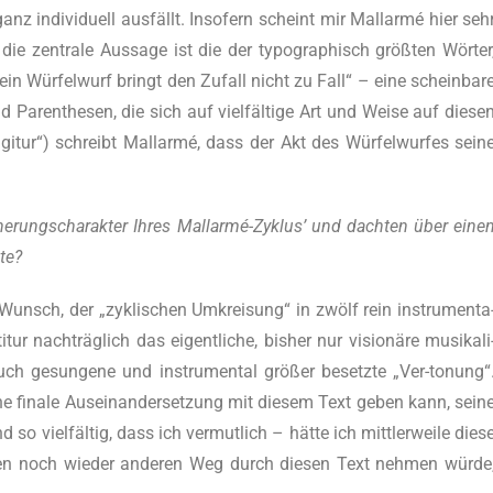
nz indi­vi­du­ell aus­fällt. Inso­fern scheint mir Mall­ar­mé hier seh
 die zen­tra­le Aus­sa­ge ist die der typo­gra­phisch größ­ten Wör­ter
h ein Wür­fel­wurf bringt den Zufall nicht zu Fall“ – eine schein­ba­r
d Paren­the­sen, die sich auf viel­fäl­ti­ge Art und Wei­se auf die­se
„Igi­tur“) schreibt Mall­ar­mé, dass der Akt des Wür­fel­wur­fes sei­n
­rungs­cha­rak­ter Ihres Mall­ar­mé-Zyklus’ und dach­ten über eine
te?
h, der „zykli­schen Umkrei­sung“ in zwölf rein instru­men­ta
tur nach­träg­lich das eigent­li­che, bis­her nur visio­nä­re musi­ka­li
auch gesun­ge­ne und instru­men­tal grö­ßer besetz­te „Ver-tonung“
ne fina­le Aus­ein­an­der­set­zung mit die­sem Text geben kann, sei­n
so viel­fäl­tig, dass ich ver­mut­lich – hät­te ich mitt­ler­wei­le die­s
inen noch wie­der ande­ren Weg durch die­sen Text neh­men wür­de