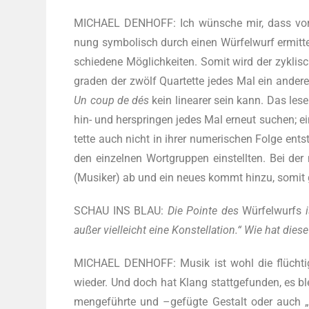
MICHAEL DENHOFF: Ich wün­sche mir, dass vor ei
nung sym­bo­lisch durch einen Wür­fel­wurf ermit­te
schie­de­ne Mög­lich­kei­ten. Somit wird der zykli­
gra­den der zwölf Quar­tet­te jedes Mal ein ande­r
Un coup de dés
kein linea­rer sein kann. Das les
hin- und her­sprin­gen jedes Mal erneut suchen; ei
tet­te auch nicht in ihrer nume­ri­schen Fol­ge ent
den ein­zel­nen Wort­grup­pen ein­stell­ten. Bei de
(Musi­ker) ab und ein neu­es kommt hin­zu, somit g
SCHAU INS BLAU:
Die Poin­te des
Wür­fel­wurfs
außer viel­leicht eine Kon­stel­la­ti­on.“ Wie hat die­
MICHAEL DENHOFF: Musik ist wohl die flüch­tigs
wie­der. Und doch hat Klang statt­ge­fun­den, es 
men­ge­führ­te und –gefüg­te Gestalt oder auch „Ko