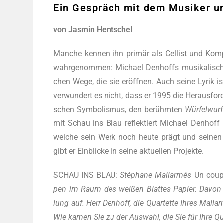
Ein Gespräch mit dem Musiker un
von Jas­min Hentschel
Man­che ken­nen ihn pri­mär als Cel­list und Kom­p
wahr­ge­nom­men: Micha­el Den­hoffs musi­ka­li­sch
chen Wege, die sie eröff­nen. Auch sei­ne Lyrik ist
ver­wun­dert es nicht, dass er 1995 die Her­aus­for­
schen Sym­bo­lis­mus, den berühm­ten
Wür­fel­wurf
mit Schau ins Blau reflek­tiert Micha­el Den­hof
wel­che sein Werk noch heu­te prägt und sei­nen B
gibt er Ein­bli­cke in sei­ne aktu­el­len Projekte.
SCHAU INS BLAU:
Sté­pha­ne Mall­ar­més
Un coup
pen im Raum des wei­ßen Blat­tes Papier. Davon sin
lung auf. Herr Den­hoff, die Quar­tet­te Ihres Mall­a
Wie kamen Sie zu der Aus­wahl, die Sie für Ihre Qua