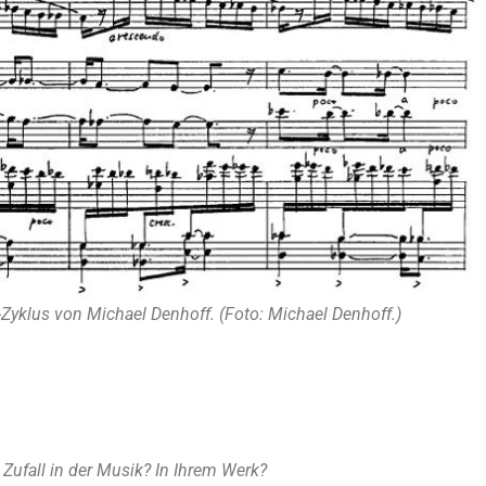
-Zyklus von Micha­el Den­hoff. (Foto: Micha­el Denhoff.)
 Zufall in der Musik? In Ihrem Werk?