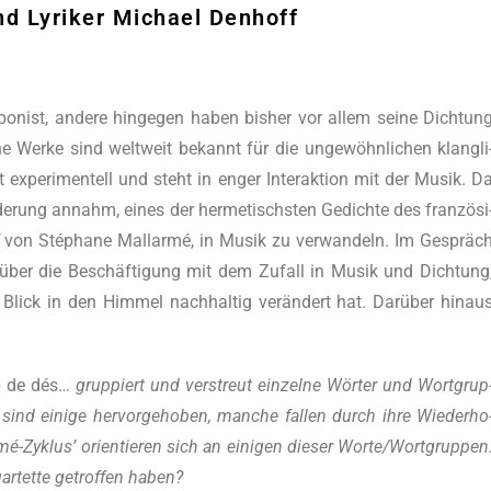
d Lyriker Michael Denhoff
o­nist, ande­re hin­ge­gen haben bis­her vor allem sei­ne Dich­tun
e Wer­ke sind welt­weit bekannt für die unge­wöhn­li­chen klang­li
 expe­ri­men­tell und steht in enger Inter­ak­ti­on mit der Musik. D
de­rung annahm, eines der her­me­tischs­ten Gedich­te des fran­zö­si
von Sté­pha­ne Mall­ar­mé, in Musik zu ver­wan­deln. Im Gespräc
f über die Beschäf­ti­gung mit dem Zufall in Musik und Dich­tung
lick in den Him­mel nach­hal­tig ver­än­dert hat. Dar­über hin­au
 de dés…
grup­piert und ver­streut ein­zel­ne Wör­ter und Wort­grup
d eini­ge her­vor­ge­ho­ben, man­che fal­len durch ihre Wie­der­ho
r­mé-Zyklus’ ori­en­tie­ren sich an eini­gen die­ser Worte/Wortgruppen
r­tet­te getrof­fen haben?