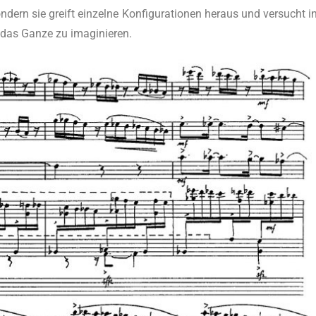
­dern sie greift ein­zel­ne Kon­fi­gu­ra­tio­nen her­aus und ver­sucht i
ch das Gan­ze zu imaginieren.