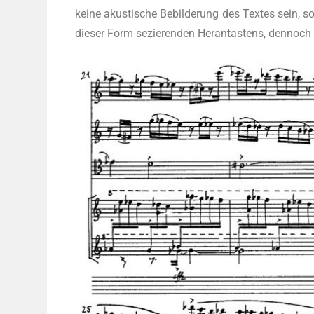
kei­ne akus­ti­sche Bebil­de­rung des Tex­tes sein, son
die­ser Form sezie­ren­den Her­an­tas­tens, den­no