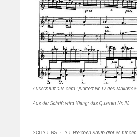
Aus­schnitt aus dem Quar­tett Nr. IV des Mall­ar­mé
Aus der Schrift wird Klang: das Quar­tett Nr. IV.
SCHAU INS BLAU:
Wel­chen Raum gibt es für den