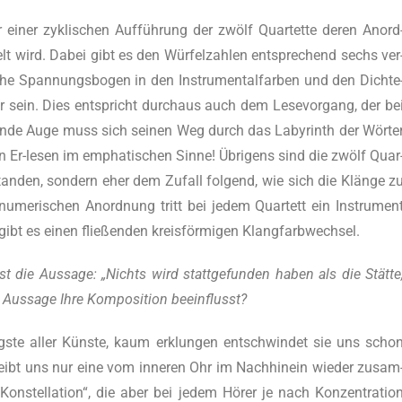
ner zykli­schen Auf­füh­rung der zwölf Quar­tet­te deren Anord
lt wird. Dabei gibt es den Wür­fel­zah­len ent­spre­chend sechs ver
sche Span­nungs­bo­gen in den Instru­men­tal­far­ben und den Dich­te
er sein. Dies ent­spricht durch­aus auch dem Lese­vor­gang, der be
en­de Auge muss sich sei­nen Weg durch das Laby­rinth der Wör­te
n Er-lesen im empha­ti­schen Sin­ne! Übri­gens sind die zwölf Quar
­stan­den, son­dern eher dem Zufall fol­gend, wie sich die Klän­ge z
r nume­ri­schen Anord­nung tritt bei jedem Quar­tett ein Instru­men
ibt es einen flie­ßen­den kreis­för­mi­gen Klangfarbwechsel.
ist die Aus­sa­ge: „Nichts wird statt­ge­fun­den haben als die Stät­te
se Aus­sa­ge Ihre Kom­po­si­ti­on beeinflusst?
­te aller Küns­te, kaum erklun­gen ent­schwin­det sie uns scho
bleibt uns nur eine vom inne­ren Ohr im Nach­hin­ein wie­der zusam
n­stel­la­ti­on“, die aber bei jedem Hörer je nach Kon­zen­tra­ti­o