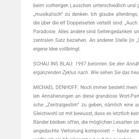
beim vor­he­ri­gen Lau­schen unter­schied­lich und ga
„musi­ka­lisch“ zu den­ken. Ich glau­be aller­dings,
die über die elf Dop­pel­sei­ten ver­teilt sind: „Auc
Para­do­xie. Alles ande­re sind Sei­ten­ge­dan­ken un
zen­tra­len Satz bezie­hen. An ande­rer Stel­le (in 
eige­ne Idee vollbringt.
SCHAU INS BLAU:
1997 beton­ten Sie den Annä­he
ergän­zen­den Zyklus nach. Wie sehen Sie das heu
MICHAEL DENHOFF: Noch immer besteht mein Wunsc
len Annä­he­run­gen an die­se gran­dio­se Wort-Par­ti­
sche „Zen­tral­ge­stirn“ zu geben, näm­lich eine 
Gleich­wohl ist mit bewusst, dass es letzt­lich kei­
Rän­der blei­ben offen, die mög­li­chen Les­ar­ten sind 
ange­dach­te Ver­to­nung kom­po­niert – heu­te e