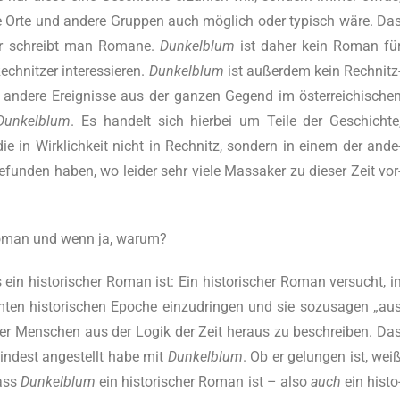
­re Orte und ande­re Grup­pen auch möglich oder typisch wäre. Da
afür schreibt man Roma­ne.
Dun­kel­blum
ist daher kein Roman fü
­nit­zer inter­es­sie­ren.
Dun­kel­blum
ist außer­dem kein Rech­nitz
 ande­re Ereig­nis­se aus der gan­zen Gegend im österreichische
Dun­kel­blum
. Es han­delt sich hier­bei um Tei­le der Geschich­te
 die in Wirk­lich­keit nicht in Rech­nitz, son­dern in einem der ande
e­fun­den haben, wo lei­der sehr vie­le Mas­sa­ker zu die­ser Zeit vor
r Roman und wenn ja, warum?
ein his­to­ri­scher Roman ist: Ein his­to­ri­scher Roman ver­sucht, i
ten his­to­ri­schen Epo­che ein­zu­drin­gen und sie sozu­sa­gen „au
en der Men­schen aus der Logik der Zeit her­aus zu beschrei­ben. Da
min­dest ange­stellt habe mit
Dun­kel­blum
. Ob er gelun­gen ist, wei
dass
Dun­kel­blum
ein his­to­ri­scher Roman ist – also
auch
ein his­to