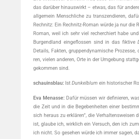
das darüber hin­aus­wirkt – etwas, das für ande
all­ge­mein Mensch­li­che zu tran­szen­die­ren, d
Rech­nitz: Ein Rech­nitz-Roman würde ja nur die Rech
Roman, weil ich sehr viel recher­chiert habe und
Bur­gend­land ein­ge­flos­sen sind in das fik­ti­ve
Details, Fak­ten, grup­pen­dy­na­mi­sche Pro­zes­se,
ren, vie­len ande­ren, Orte in der Umge­bung statt­g
ge­kom­men sind.
schau­ins­blau:
Ist
Dun­kel­blum
ein his­to­ri­sche
Eva Men­as­se:
Dafür müssen wir defi­nie­ren, was 
die Zeit und in die Bege­ben­hei­ten einer bestimm­
sich her­aus zu erklären“, die Ver­hal­tens­wei­s
ist, glau­be ich, wirk­lich ein Ver­such, den ich zu
ich nicht. So gese­hen würde ich immer sagen, 