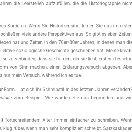
­ren die Leer­stel­len aufzufüllen, die die His­to­rio­gra­phie nich
ves Sor­tie­ren. Wenn Sie His­to­ri­ker sind, ler­nen Sie das im ers­te
schlie­ßen vie­le ande­re Per­spek­ti­ven aus. So gibt es eben Zei­ten
ie­ben hat und Zei­ten in den 70er/80er Jah­ren, in denen man di
ek­ti­ve sozio­lo­gi­sche Geschich­te geschrie­ben hat. Mei­ne krea­ti
­se zu ver­bin­den, dass sie für den, der sie liest, ers­tens fes­seln
ne Form von Sinn machen, einen Erklärungsversuch abge­ben. Abe
st nur mein Ver­such, während ich es tue.
r Form. Hat sich Ihr Schreib­stil in den letz­ten Jah­ren verändert
is­tal­le
zum Bei­spiel. Wie würden Sie das begründen und wi
 fort­schrei­ten­dem Alter, immer ein­fa­cher zu schrei­ben. Wen
ug rüber, wenn man sehr kom­pli­ziert schreibt, Satz­kas­ka­de