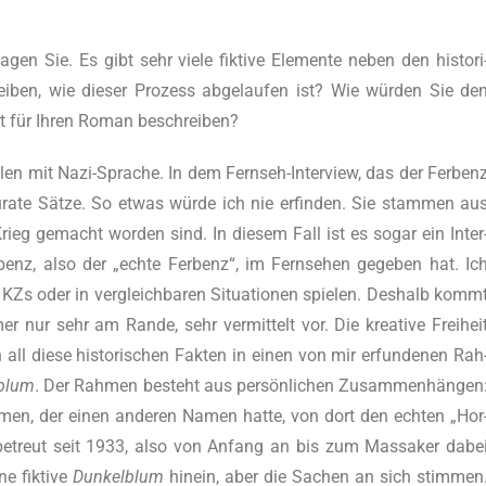
en Sie. Es gibt sehr vie­le fik­ti­ve Ele­men­te neben den his­to­ri
­ben, wie die­ser Pro­zess abge­lau­fen ist? Wie würden Sie de
̈t für Ihren Roman beschreiben?
­len mit Nazi-Spra­che. In dem Fern­seh-Inter­view, das der Fer­ben
a­te Sätze. So etwas würde ich nie erfin­den. Sie stam­men au
rieg gemacht wor­den sind. In die­sem Fall ist es sogar ein Inter
r­benz, also der „ech­te Fer­benz“, im Fern­se­hen gege­ben hat. Ic
in KZs oder in ver­gleich­ba­ren Situa­tio­nen spie­len. Des­halb komm
nur sehr am Ran­de, sehr ver­mit­telt vor. Die krea­ti­ve Frei­hei
ll die­se his­to­ri­schen Fak­ten in einen von mir erfun­de­nen Rah
­blum
. Der Rah­men besteht aus persönlichen Zusammenhängen
men, der einen ande­ren Namen hat­te, von dort den ech­ten „Hor
 betreut seit 1933, also von Anfang an bis zum Mas­sa­ker dabe
e fik­ti­ve
Dun­kel­blum
hin­ein, aber die Sachen an sich stim­men