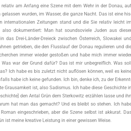
t rela­tiv am Anfang eine Sze­ne mit dem Wehr in der Donau, au
 gelas­sen wur­den, im Was­ser, die gan­ze Nacht. Das ist eine his
 inter­na­tio­na­len Zei­tun­gen stand und die Sie rela­tiv leicht i
ist also doku­men­tiert: Man hat sound­so­vie­le Juden aus die­se
n das Drei-Länder-Dreieck zwi­schen Österreich, Slo­wa­kei un
h­nen getrie­ben, die den Fluss­lauf der Donau regu­lie­ren und di
 Recher­chen immer wie­der gesto­ßen und habe mich immer wie­de
as war der Grund dafür? Das ist mir unbe­greif­lich. Was sol
 Ich habe es bis zuletzt nicht auflösen können, weil es kei­n
n­falls habe ich kei­ne gefun­den. Ich bin, den­ke ich, zu der Erkennt
e Grau­sam­keit ist, also Sadis­mus. Ich habe die­se Geschich­te i
hich­te] den Antal Grün dem Ster­ko­witz erzählen las­se und ih
ar­um hat man das gemacht? Und es bleibt so ste­hen. Ich hab
 Roman ein­ge­schrie­ben, aber die Sze­ne selbst ist akku­rat. Da
̈n ist mei­ne krea­ti­ve Leis­tung in einer gewis­sen Weise.