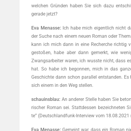
wel­chen Gründen haben Sie sich dazu ent­schie­d
gera­de jetzt?
Eva Men­as­se:
Ich habe mich eigent­lich nicht 
der Suche nach einem neu­en Roman oder The­ma bin
kann ich mich dann in eine Recher­che rich­tig v
gesto­ßen, habe aber dann gemerkt, wie wenig 
Zwangs­ar­bei­ter waren, ich wuss­te nicht, dass es 
hat. So habe ich begon­nen, mich in das gan­ze T
Geschich­te dann schon par­al­lel ent­stan­den. Es
sich einem in den Weg stellen.
schau­ins­blau:
An ande­rer Stel­le haben Sie beto
ri­scher Roman sei. Statt­des­sen bezeich­ne­ten S
te” (Deutsch­land­funk-Inter­view vom 18.08.2021
Eva Men­as­se:
Gemeint war, dass ein Roman nie n