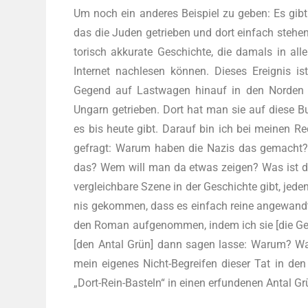
Um noch ein ande­res Bei­spiel zu geben: Es gib
das die Juden getrie­ben und dort ein­fach ste­hen
to­risch akku­ra­te Geschich­te, die damals in allen
Inter­net nach­le­sen können. Die­ses Ereig­nis 
Gegend auf Last­wa­gen hin­auf in den Nor­den i
Ungarn getrie­ben. Dort hat man sie auf die­se Bu
es bis heu­te gibt. Dar­auf bin ich bei mei­nen
gefragt: War­um haben die Nazis das gemacht? W
das? Wem will man da etwas zei­gen? Was ist das?
ver­gleich­ba­re Sze­ne in der Geschich­te gibt, jede
nis gekom­men, dass es ein­fach rei­ne ange­wand­t
den Roman auf­ge­nom­men, indem ich sie [die Gesc
[den Antal Grün] dann sagen las­se: War­um? W
mein eige­nes Nicht-Begrei­fen die­ser Tat in den
„Dort-Rein-Bas­teln“ in einen erfun­de­nen Antal Gru