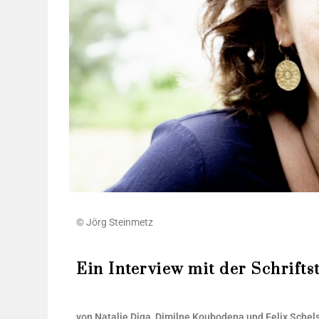
© Jörg Steinmetz
Ein Interview mit der Schrifts
von Nata­lie Diga, Dimil­ne Kou­bo­de­na und Felix Schel