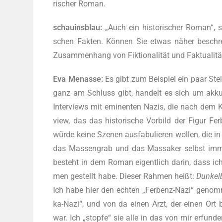
ri­scher Roman.
schau­ins­blau:
„Auch ein his­to­ri­scher Roman“, sag
schen Fak­ten. Können Sie etwas näher beschrei
Zusam­men­hang von Fiktionalität und Faktualita
Eva Men­as­se:
Es gibt zum Bei­spiel ein paar Stel
ganz am Schluss gibt, han­delt es sich um akku­r
Inter­views mit emi­nen­ten Nazis, die nach dem K
view, das das his­to­ri­sche Vor­bild der Figur Fe
würde kei­ne Sze­nen aus­fa­bu­lie­ren wol­len, die 
das Mas­sen­grab und das Mas­sa­ker selbst immer 
besteht in dem Roman eigent­lich dar­in, dass ich a
men gestellt habe. Die­ser Rah­men heißt:
Dun­kel
Ich habe hier den ech­ten „Fer­benz-Nazi“ genom­
ka-Nazi“, und von da einen Arzt, der einen Ort
war. Ich „stop­fe“ sie alle in das von mir erfun­de­n