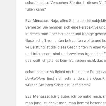
schau­ins­blau:
Ver­su­chen Sie durch die­ses Ver­fah
füllen kann?
Eva Men­as­se:
Naja, alles Schrei­ben ist sub­jek­ti­
Semes­ter. Sie neh­men sich eine Per­spek­ti­ve und 
in denen man über Herr­scher und Könige geschr
Gesell­schaft von unten betrach­ten woll­te und kol­l
ve Leis­tung ist die, die­se Geschich­ten in einer Wei
und inter­es­sant sind und zwei­tens irgend­ei­
das weiß ich ja alles beim Schrei­ben nicht, das i
schau­ins­blau:
Viel­leicht noch ein paar Fra­gen zu
Dun­kel­blum
liest sich sehr anders als
Quas­i­k­r
würden Sie Ihren Schreib­stil definieren?
Eva Men­as­se:
Ich glau­be, ich bemühe mich, mit
man jung ist, denkt man, man kommt beson­ders kl