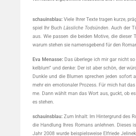
schau­ins­blau:
Vie­le Ihrer Tex­te tra­gen kur­ze, prä
spiel Ihr Buch
Lässliche Todsünden
. Auch der T
aus. Wie pas­sen die bei­den Moti­ve, die die­ser
war­um ste­hen sie namens­ge­bend für den Roman
Eva Men­as­se:
Das überlege ich mir gar nicht so
kel­blum“ und den­ke: Der ist aber schön, der wü
Dunk­le und die Blu­men spre­chen jeden sofort an
mehr ein emo­tio­na­ler Pro­zess. Für mich hat das
me. Dann wählt man das Wort aus, guckt, ob es 
es stehen.
schau­ins­blau:
Zum Inhalt: Im Hin­ter­grund des R
die Hand­lung Ihres Romans anleh­nen. Die­ses ist im
Jahr 2008 wur­de bei­spiels­wei­se Elfrie­de Jelin