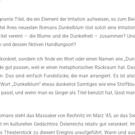
­gnan­te Titel, die ein Ele­ment der Irri­ta­ti­on auf­wei­sen, so zum Bei
itel Ihres neu­es­ten Romans
Dun­kel­blum
löst solch eine Irri­ta­ti­o
 Titel ver­eint – die Blu­me und die Dun­kel­heit – zusam­men? Un
 und des­sen fik­ti­ven Handlungsort?
 kon­kret, son­dern ich fin­de ein Wort oder einen Namen wie „Dun
rde gut pas­sen, weil er einen meta­pho­ri­schen Rückraum hat. Da
. Das sind ein­fach Fundstücke, die man arran­giert. Es ist als
 Wort „Dun­kel­blum“ etwas dun­kel­rot Sam­ti­ges wie eine Stoff­blu
passt, und wenn man es länger als Titel benutzt hat, lässt ma
omans steht das Mas­sa­ker von Rech­nitz im März ‘45, an das Si
 kul­tu­rel­len Gedächtnis Österreichs rela­tiv gut ver­an­kert. I
­eks Theaterstück zu die­sem Ereig­nis uraufgeführt. Wann und au