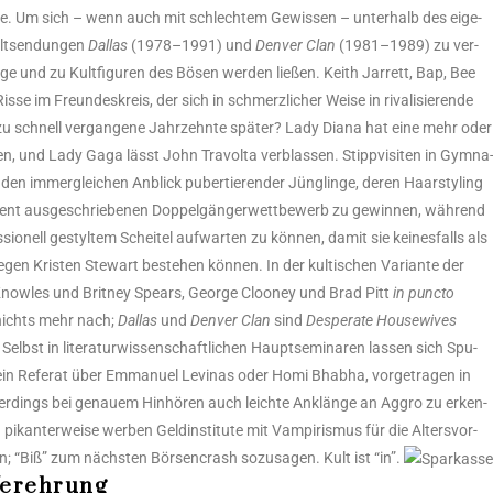
hat­te. Um sich – wenn auch mit schlech­tem Gewis­sen – unter­halb des eige­
lt­sen­dun­gen
Dal­las
(1978–1991) und
Den­ver Clan
(1981–1989) zu ver­
i­ge und zu Kult­fi­gu­ren des Bösen wer­den lie­ßen. Keith Jar­rett, Bap, Bee
e im Freun­des­kreis, der sich in schmerz­li­cher Wei­se in riva­li­sie­ren­de
el zu schnell ver­gan­ge­ne Jahr­zehn­te spä­ter? Lady Dia­na hat eine mehr oder
den, und Lady Gaga lässt John Tra­vol­ta ver­blas­sen. Stipp­vi­si­ten in Gym­na
 den immer­glei­chen Anblick puber­tie­ren­der Jüng­lin­ge, deren Haar­sty­ling
ent aus­ge­schrie­be­nen Dop­pel­gän­ger­wett­be­werb zu gewin­nen, wäh­rend
io­nell gestyl­tem Schei­tel auf­war­ten zu kön­nen, damit sie kei­nes­falls als
gen Kris­ten Ste­wart bestehen kön­nen. In der kul­ti­schen Vari­an­te der
Know­les und Brit­ney Spears, Geor­ge Cloo­ney und Brad Pitt
in punc­to
nichts mehr nach;
Dal­las
und
Den­ver Clan
sind
Despe­ra­te House­wi­ves
st in lite­ra­tur­wis­sen­schaft­li­chen Haupt­se­mi­na­ren las­sen sich Spu­
n Refe­rat über Emma­nu­el Levi­n­as oder Homi Bhab­ha, vor­ge­tra­gen in
r­dings bei genau­em Hin­hö­ren auch leich­te Anklän­ge an Aggro zu erken­
an­ter­wei­se wer­ben Geld­in­sti­tu­te mit Vam­pi­ris­mus für die Alters­vor­
n; “Biß” zum nächs­ten Bör­sen­crash sozu­sa­gen. Kult ist “in”.
Verehrung