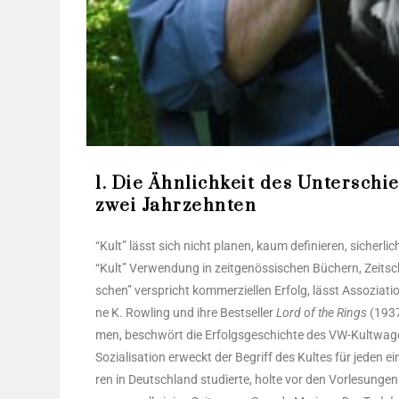
1. Die Ähnlichkeit des Unterschi
zwei Jahrzehnten
“Kult” lässt sich nicht pla­nen, kaum defi­nie­ren, sicher­lich
“Kult” Ver­wen­dung in zeit­ge­nös­si­schen Büchern, Zeit­sch
schen” ver­spricht kom­mer­zi­el­len Erfolg, lässt Asso­zia­
ne K. Row­ling und ihre Best­sel­ler
Lord of the Rings
(193
men, beschwört die Erfolgs­ge­schich­te des VW-Kult­wa­g
Sozia­li­sa­ti­on erweckt der Begriff des Kul­tes für jeden ein
ren in Deutsch­land stu­dier­te, hol­te vor den Vor­le­sun­