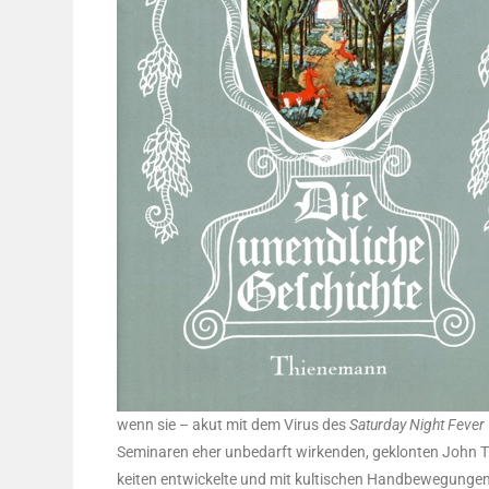
wenn sie – akut mit dem Virus des
Satur­day Night Fever
Semi­na­ren eher unbe­darft wir­ken­den, geklon­ten John T
kei­ten ent­wi­ckel­te und mit kul­ti­schen Hand­be­we­gun­