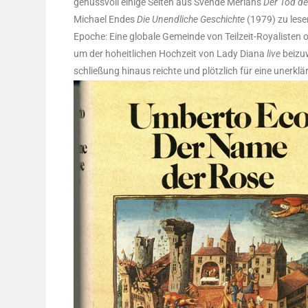
genuss­voll eini­ge Sei­ten aus Sven­de Meri­ans
Der Tod de
Micha­el Endes
Die Unend­li­che Geschich­te
(1979) zu lese
Epo­che: Eine glo­ba­le Gemein­de von Teil­zeit-Roya­lis­ten
um der hoheit­li­chen Hoch­zeit von Lady Dia­na
live
bei­zu
schlie­ßung hin­aus reich­te und plötz­lich für eine uner­klär