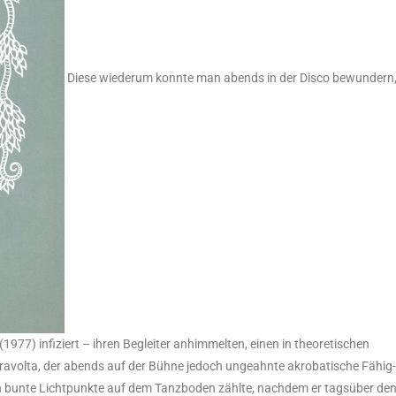
Die­se wie­der­um konn­te man abends in der Dis­co bewun­dern
(1977) infi­ziert – ihren Beglei­ter anhim­mel­ten, einen in theo­re­ti­schen
ra­vol­ta, der abends auf der Büh­ne jedoch unge­ahn­te akro­ba­ti­sche Fähig
gen bun­te Licht­punk­te auf dem Tanz­bo­den zähl­te, nach­dem er tags­über de