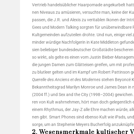
Ver­trieb han­dels­üb­li­cher Haar­po­ma­de ange­kur­belt 
nen Niveaus zu amü­sie­ren, ver­such­te man, kei­ne der Ku
pas­sen, die J.R. und Alexis zu veri­ta­blen Iko­nen der Intr
Gees und Modern Tal­king sorg­ten für unüber­wind­ba­re Ris­s
Kult­ge­mein­den auf­zu­tei­len droh­te. Und nun, eini­ge vi
min­der wür­di­ge Nach­fol­ge­rin in Kate Midd­le­ton gefun­
si­en belie­bi­ger bun­des­deut­scher Groß­städ­te besche­ren
so wirkt, als gel­te es einen vom Jus­tin Bie­ber-Manage­m
die jun­gen Damen zum Glätt­ei­sen grei­fen, um mit pro­fes­s
zu blut­leer gel­ten und im Kampf um Robert Patt­in­son ge
Que­rel­le des Anci­ens et des Moder­nes
ste­hen Bey­on­cé 
Bekannt­heits­grad Mari­lyn Mon­roe und James Dean in 
(2004 ff.) und Sex and the City (1998–2004) gewi­chen. Selb
ren von Kult wahr­neh­men, hört man doch gele­gent­lich ei
einem Rhyth­mus, der Jay‑Z alle Ehre machen wür­de, alle
nen gibt. Smart Pho­nes sind eben­so Kult wie iPads, und pik
sor­ge, um an Ste­phe­nie Mey­ers Buch­erfolg anzu­knüp­fe
2. Wesensmerkmale kultischer 