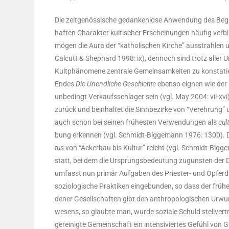
Die zeit­ge­nös­si­sche gedan­ken­lo­se Anwen­dung des Begr
haf­ten Cha­rak­ter kul­ti­scher Erschei­nun­gen häu­fig ver­
mögen die Aura der “katho­li­schen Kir­che” aus­strah­len u
Cal­cutt & She­phard 1998: ix), den­noch sind trotz aller Un
Kult­phä­no­me­ne zen­tra­le Gemein­sam­kei­ten zu kon­sta­t
Endes
Die Unend­li­che Geschich­te
eben­so eig­nen wie der 
unbe­dingt Ver­kaufs­schla­ger sein (vgl. May 2004: vii-xvi)
zurück und beinhal­tet die Sinn­be­zir­ke von “Ver­eh­rung”
auch schon bei sei­nen frü­hes­ten Ver­wen­dun­gen als
cul­
bung erken­nen (vgl. Schmidt-Big­ge­mann 1976: 1300). Da
tus
von “Acker­bau bis Kul­tur” reicht (vgl. Schmidt-Big­ge
statt, bei dem die Ursprungs­be­deu­tung zuguns­ten der Dom
umfasst nun pri­mär Auf­ga­ben des Pries­ter- und Opfer­dien
sozio­lo­gi­sche Prak­ti­ken ein­ge­bun­den, so dass der frü­h
de­ner Gesell­schaf­ten gibt den anthro­po­lo­gi­schen Ur
we­sens, so glaub­te man, wur­de sozia­le Schuld stell­ver
gerei­nig­te Gemein­schaft ein inten­si­vier­tes Gefühl von Gr