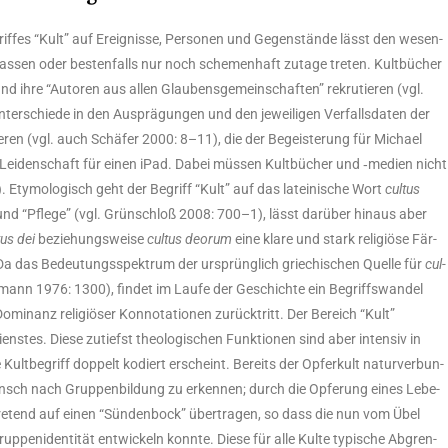
if­fes “Kult” auf Ereig­nis­se, Per­so­nen und Gegen­stän­de lässt den wesen­
blas­sen oder bes­ten­falls nur noch sche­men­haft zuta­ge tre­ten. Kult­bü­cher
nd ihre “Autoren aus allen Glau­bens­ge­mein­schaf­ten” rekru­tie­ren (vgl.
ter­schie­de in den Aus­prä­gun­gen und den jewei­li­gen Ver­falls­da­ten der
ie­ren (vgl. auch Schä­fer 2000: 8–11), die der Begeis­te­rung für Micha­el
Lei­den­schaft für einen iPad. Dabei müs­sen Kult­bü­cher und ‑medi­en nicht
. Ety­mo­lo­gisch geht der Begriff “Kult” auf das latei­ni­sche Wort
cul­tus
 und “Pfle­ge” (vgl. Grün­schloß 2008: 700–1), lässt dar­über hin­aus aber
tus dei
bezie­hungs­wei­se
cul­tus deorum
eine kla­re und stark reli­giö­se Fär­
 das Bedeu­tungs­spek­trum der ursprüng­lich grie­chi­schen Quel­le für
cul­
­mann 1976: 1300), fin­det im Lau­fe der Geschich­te ein Begriffs­wan­del
i­nanz reli­giö­ser Kon­no­ta­tio­nen zurück­tritt. Der Bereich “Kult”
s­tes. Die­se zutiefst theo­lo­gi­schen Funk­tio­nen sind aber inten­siv in
e Kult­be­griff dop­pelt kodiert erscheint. Bereits der Opfer­kult natur­ver­bun­
wunsch nach Grup­pen­bil­dung zu erken­nen; durch die Opfe­rung eines Lebe­
­tre­tend auf einen “Sün­den­bock” über­tra­gen, so dass die nun vom Übel
up­pen­iden­ti­tät ent­wi­ckeln konn­te. Die­se für alle Kul­te typi­sche Abgren­