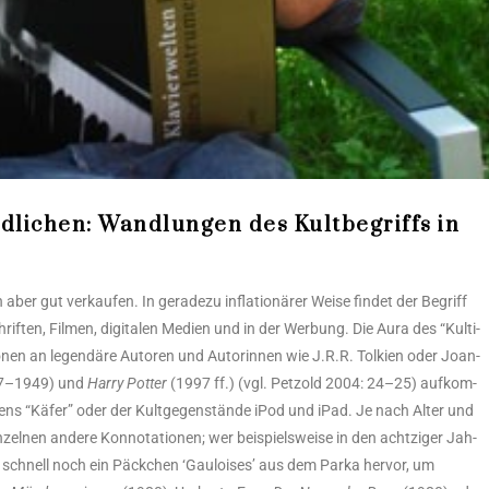
edlichen: Wandlungen des Kultbegriffs in
 aber gut ver­kau­fen. In gera­de­zu infla­tio­nä­rer Wei­se fin­det der Begriff
rif­ten, Fil­men, digi­ta­len Medi­en und in der Wer­bung. Die Aura des “Kul­ti­
tio­nen an legen­dä­re Autoren und Autorin­nen wie J.R.R. Tol­ki­en oder Joan­
7–1949) und
Har­ry Pot­ter
(1997 ff.) (vgl. Pet­zold 2004: 24–25) auf­kom­
ens “Käfer” oder der Kult­ge­gen­stän­de iPod und iPad. Je nach Alter und
­zel­nen ande­re Kon­no­ta­tio­nen; wer bei­spiels­wei­se in den acht­zi­ger Jah­
gen schnell noch ein Päck­chen ‘Gau­loi­ses’ aus dem Parka her­vor, um