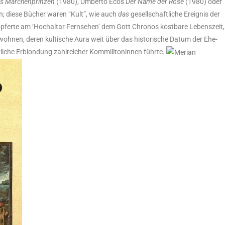
s Mär­chen­prin­zen
(1980), Umber­to Ecos
Der Name der Rose
(1980) oder
n; die­se Bücher waren “Kult”, wie auch
das
gesell­schaft­li­che Ereig­nis der
 opfer­te am ‘Hoch­al­tar Fern­se­hen’ dem Gott Chro­nos kost­ba­re Lebens­zeit,
­woh­nen, deren kul­ti­sche Aura weit über das his­to­ri­sche Datum der Ehe­
­li­che Erblon­dung zahl­rei­cher Kom­mi­li­to­nin­nen führte.