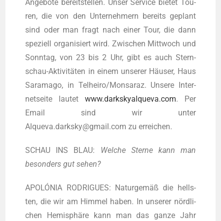
Ange­bo­te bereit­stel­len. Unser Ser­vice bie­tet Tou­
ren, die von den Unter­neh­mern bereits geplant
sind oder man fragt nach einer Tour, die dann
spe­zi­ell orga­ni­siert wird. Zwi­schen Mitt­woch und
Sonn­tag, von 23 bis 2 Uhr, gibt es auch Stern­
schau-Akti­vi­tä­ten in einem unse­rer Häu­ser, Haus
Sara­ma­go, in Telheiro/Monsaraz. Unse­re Inter­
net­sei­te lau­tet
www.darkskyalqueva.com
. Per
Email sind wir unter
Alqueva.darksky@gmail.com zu erreichen.
SCHAU INS BLAU:
Wel­che Ster­ne kann man
beson­ders gut sehen?
APOLÓNIA RODRIGUES: Natur­ge­mäß die hells­
ten, die wir am Him­mel haben. In unse­rer nörd­li­
chen Hemi­sphä­re kann man das gan­ze Jahr