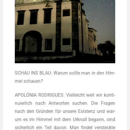
SCHAU INS BLAU:
War­um soll­te man in den Him­
mel schauen?
APOLÓNIA RODRIGUES: Viel­leicht weil wir kon­ti­
nu­ier­lich nach Ant­wor­ten suchen. Die Fra­gen
nach den Grün­den für unse­re Exis­tenz und war­
um es im Him­mel mit dem Urknall begann, sind
sicher­lich ein Teil davon. Man fin­det ver­steck­te