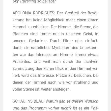
Sky Tra­vel­ling so beliebt?
APOLÓNIA RODRIGUES: Der Groß­teil der Bevöl­
ke­rung hat kei­ne Mög­lich­keit mehr, einen kla­ren
Him­mel zu erbli­cken. Der Him­mel, die Ster­ne, die
Pla­ne­ten sind immer nur in unse­rem Geist, in
unse­ren Gedan­ken. Durch Fil­me oder ein­fach
durch ein natür­li­ches Mys­te­ri­um des Unbe­kann­
ten war das Inter­es­se am Him­mel immer etwas
Prä­sen­tes. Und weil man durch die Licht­ver­
schmut­zung den kla­ren Blick in den Him­mel ver­
liert, wird das Inter­es­se, Plät­ze zu besu­chen, bei
denen der Him­mel nach wie vor strah­lend und
vol­ler Ster­ne ist, wei­ter ansteigen.
SCHAU INS BLAU:
War­um gab es die­sen Wunsch
und das Pro­gramm vor­her nicht? Ist es ein Phä­