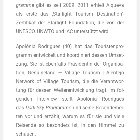
gram­me
gibt es seit 2009. 2011 erhielt Alque­va
als ers­te das ‚Star­light Tou­rism Destination‘-
Zertifikat der Star­light Foun­da­ti­on, die von der
UNESCO, UNWTO und IAC unter­stützt wird.
Apoló­nia Rodri­gues (40) hat das Tou­ris­ten­pro­
gramm ent­wi­ckelt und koor­di­niert des­sen Umset­
zung. Sie ist eben­falls Prä­si­den­tin der Orga­ni­sa­
ti­on, Genui­ne­land — Vil­la­ge Tou­rism | Alen­te­jo
Net­work of Vil­la­ge Tou­rism, die die Ver­ant­wor­
tung für des­sen Wei­ter­ent­wick­lung trägt. Im fol­
gen­den Inter­view stellt Apoló­nia Rodri­gues
das
Dark Sky Pro­gram­me
und sei­ne Beson­der­hei­
ten vor und erzählt, war­um es für sie und vie­le
Rei­sen­de so beson­ders ist, in den Him­mel zu
schauen.