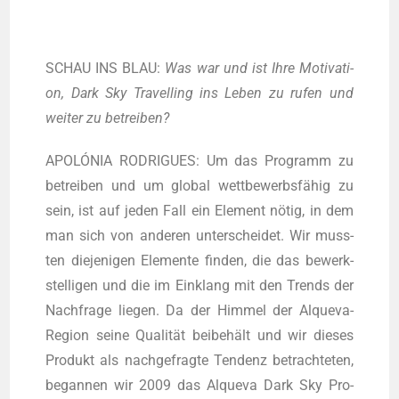
SCHAU INS BLAU:
Was war und ist Ihre Moti­va­ti­
on, Dark Sky Tra­vel­ling ins Leben zu rufen und
wei­ter zu betreiben?
APOLÓNIA RODRIGUES: Um das Pro­gramm zu
betrei­ben und um glo­bal wett­be­werbs­fä­hig zu
sein, ist auf jeden Fall ein Ele­ment nötig, in dem
man sich von ande­ren unter­schei­det. Wir muss­
ten die­je­ni­gen Ele­men­te fin­den, die das bewerk­
stel­li­gen und die im Ein­klang mit den Trends der
Nach­fra­ge lie­gen. Da der Him­mel der Alque­va-
Regi­on sei­ne Qua­li­tät bei­be­hält und wir die­ses
Pro­dukt als nach­ge­frag­te Ten­denz betrach­te­ten,
began­nen wir 2009 das Alque­va Dark Sky Pro­