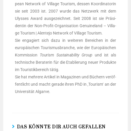
pean Net­work of Vil­la­ge Tou­rism, des­sen Koor­di­na­to­rin
sie seit 2003 ist. 2007 wur­de das Netz­werk mit dem
Ulys­ses Award aus­ge­zeich­net. Seit 2008 ist sie Prä­si­
den­tin der Non-Pro­fit-Orga­ni­sa­ti­on Genui­ne­land – Vil­la­
ge Tou­rism | Alen­te­jo Net­work of Vil­la­ge Tou­rism.
Sie enga­giert sich dazu in wei­te­ren Berei­chen in der
euro­päi­schen Tou­ris­mus­bran­che, wie der Euro­päi­schen
Kom­mis­si­on
Tou­rism Sus­taina­bi­li­ty Group
und ist als
tech­ni­sche Bera­te­rin für die Eta­blie­rung neu­er Pro­duk­te
im Tou­ris­tik­be­reich tätig.
Sie hat meh­re­re Arti­kel in Maga­zi­nen und Büchern ver­öf­
fent­licht und macht gera­de ihren PhD in ‚Tou­rism‘ an der
Uni­ver­si­tät Algarve.
DAS KÖNNTE DIR AUCH GEFALLEN