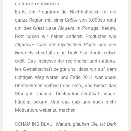
gramm zu ent­wi­ckeln.
Es ist ein Pro­gramm der Nach­hal­tig­keit für die
gan­ze Regi­on mit einer Grö­ße von 3.000sp rund
um den Gre­at Lake Alque­va in Por­tu­gal her­um.
Dort haben wir neben ande­ren Pro­duk­ten wie
Alque­va– Land der mys­ti­schen Plät­ze und des
Him­mels
eben­falls eine Dark Sky Rou­te ent­wi­
ckelt. Das Inter­es­se der regio­na­len und natio­na­
len Gemein­schaft zeig­te uns, dass wir auf dem
rich­ti­gen Weg waren und Ende 2011 war unser
Unter­neh­men welt­weit das ers­te, das bis­her das
Star­light Tou­rism Desti­na­ti­on-Zer­ti­fi­kat aus­ge­
hän­digt bekam. Und das gab uns noch mehr
Moti­va­ti­on, wei­ter zu machen.
SCHAU INS BLAU:
War­um, glau­ben Sie, ist Dark