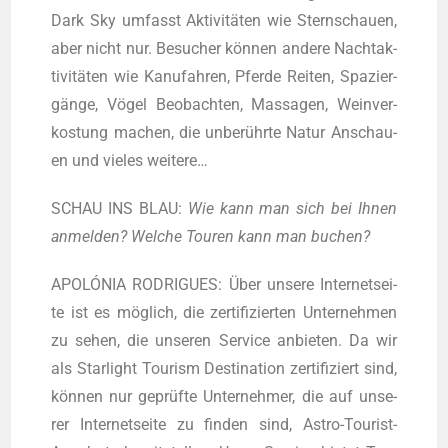
Dark Sky umfasst Akti­vi­tä­ten wie Stern­schau­en,
aber nicht nur. Besu­cher kön­nen ande­re Nacht­ak­
ti­vi­tä­ten wie Kanu­fah­ren, Pfer­de Rei­ten, Spa­zier­
gän­ge, Vögel Beob­ach­ten, Mas­sa­gen, Wein­ver­
kos­tung machen, die unbe­rühr­te Natur Anschau­
en und vie­les weitere…
SCHAU INS BLAU:
Wie kann man sich bei Ihnen
anmel­den? Wel­che Tou­ren kann man buchen?
APOLÓNIA RODRIGUES: Über unse­re Inter­net­sei­
te ist es mög­lich, die zer­ti­fi­zier­ten Unter­neh­men
zu sehen, die unse­ren Ser­vice anbie­ten. Da wir
als Star­light Tou­rism Desti­na­ti­on zer­ti­fi­ziert sind,
kön­nen nur geprüf­te Unter­neh­mer, die auf unse­
rer Inter­net­sei­te zu fin­den sind, Astro-Tou­rist-