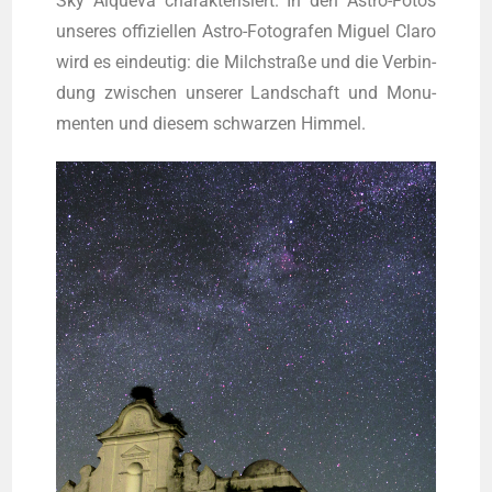
Sky Alque­va cha­rak­te­ri­siert. In den Astro-Fotos
unse­res offi­zi­el­len Astro-Foto­gra­fen Miguel Cla­ro
wird es ein­deu­tig: die Milch­stra­ße und die Ver­bin­
dung zwi­schen unse­rer Land­schaft und Monu­
men­ten und die­sem schwar­zen Himmel.