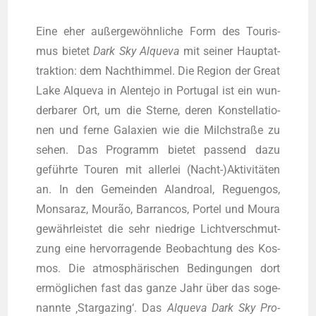
Eine eher außer­ge­wöhn­li­che Form des Tou­ris­
mus bie­tet
Dark Sky Alque­va
mit sei­ner Haupt­at­
trak­ti­on: dem Nacht­him­mel. Die Regi­on der Gre­at
Lake Alque­va in Alen­te­jo in Por­tu­gal ist ein wun­
der­ba­rer Ort, um die Ster­ne, deren Kon­stel­la­tio­
nen und fer­ne Gala­xien wie die Milch­stra­ße zu
sehen. Das Pro­gramm bie­tet pas­send dazu
geführ­te Tou­ren mit aller­lei (Nacht-)Aktivitäten
an. In den Gemein­den Alan­dro­al, Reguen­gos,
Mon­s­a­raz, Mourão, Bar­ran­cos, Por­tel und Mou­ra
gewähr­leis­tet die sehr nied­ri­ge Licht­ver­schmut­
zung eine her­vor­ra­gen­de Beob­ach­tung des Kos­
mos. Die atmo­sphä­ri­schen Bedin­gun­gen dort
ermög­li­chen fast das gan­ze Jahr über das soge­
nann­te ‚Star­ga­zing‘. Das
Alque­va Dark Sky Pro­