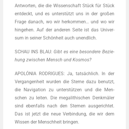
Ant­wor­ten, die die Wis­sen­schaft Stück für Stück
ent­deckt, und es unter­stützt uns in der gro­ßen
Fra­ge danach, wo wir her­kom­men… und wo wir
hin­ge­hen. Auf der ande­ren Sei­te ist das Uni­ver­
sum in sei­ner Schön­heit auch unendlich.
SCHAU INS BLAU:
Gibt es eine beson­de­re Bezie­
hung zwi­schen Mensch und Kosmos?
APOLÓNIA RODRIGUES: Ja, tat­säch­lich. In der
Ver­gan­gen­heit wur­den die Ster­ne dazu benutzt,
die Navi­ga­ti­on zu unter­stüt­zen und die Men­
schen zu lei­ten. Die mega­li­thi­schen Denk­mä­ler
sind eben­falls nach den Ster­nen aus­ge­rich­tet.
Das ist jetzt die neue Ver­bin­dung, die wir dem
Wis­sen der Mensch­heit bringen.