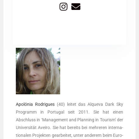
Apoló­nia Rodri­gues
(40) lei­tet das Alque­va Dark Sky
Pro­gramm in Por­tu­gal seit 2011. Sie hat einen
Abschluss in ‘Manage­ment and Plan­ning in Tou­rism’ der
Uni­ver­si­tät Avei­ro. Sie hat bereits bei meh­re­ren inter­na­
tio­na­len Pro­jek­ten gear­bei­tet, unter ande­rem beim Euro­