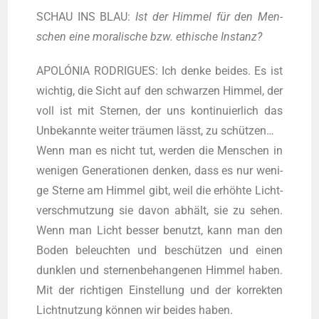
SCHAU INS BLAU:
Ist der Him­mel für den Men­
schen eine mora­li­sche bzw. ethi­sche Instanz?
APOLÓNIA RODRIGUES: Ich den­ke bei­des. Es ist
wich­tig, die Sicht auf den schwar­zen Him­mel, der
voll ist mit Ster­nen, der uns kon­ti­nu­ier­lich das
Unbe­kann­te wei­ter träu­men lässt, zu schüt­zen…
Wenn man es nicht tut, wer­den die Men­schen in
weni­gen Gene­ra­tio­nen den­ken, dass es nur weni­
ge Ster­ne am Him­mel gibt, weil die erhöh­te Licht­
ver­schmut­zung sie davon abhält, sie zu sehen.
Wenn man Licht bes­ser benutzt, kann man den
Boden beleuch­ten und beschüt­zen und einen
dunk­len und ster­nen­be­han­ge­nen Him­mel haben.
Mit der rich­ti­gen Ein­stel­lung und der kor­rek­ten
Licht­nut­zung kön­nen wir bei­des haben.