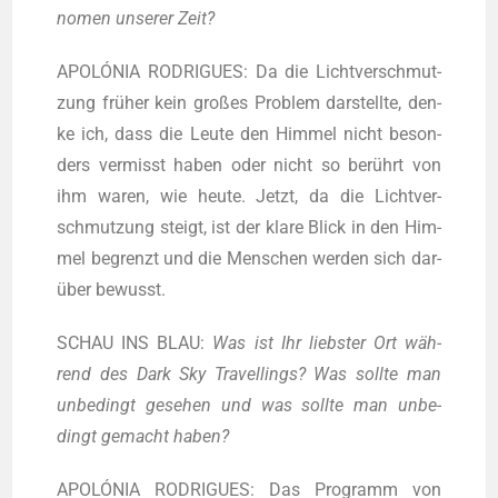
no­men unse­rer Zeit?
APOLÓNIA RODRIGUES: Da die Licht­ver­schmut­
zung frü­her kein gro­ßes Pro­blem dar­stell­te, den­
ke ich, dass die Leu­te den Him­mel nicht beson­
ders ver­misst haben oder nicht so berührt von
ihm waren, wie heu­te. Jetzt, da die Licht­ver­
schmut­zung steigt, ist der kla­re Blick in den Him­
mel begrenzt und die Men­schen wer­den sich dar­
über bewusst.
SCHAU INS BLAU:
Was ist Ihr liebs­ter Ort wäh­
rend des Dark Sky Tra­vel­lings? Was soll­te man
unbe­dingt gese­hen und was soll­te man unbe­
dingt gemacht haben?
APOLÓNIA RODRIGUES: Das Pro­gramm von