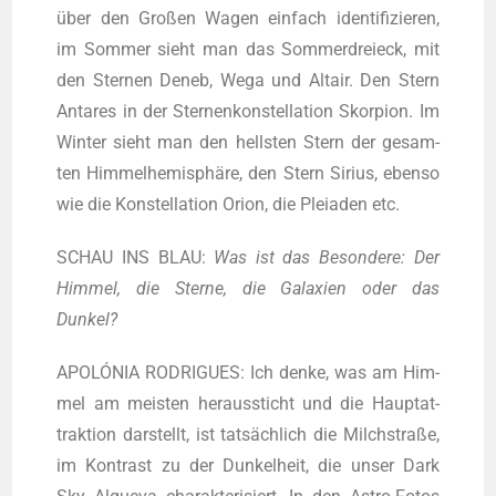
über den Gro­ßen Wagen ein­fach iden­ti­fi­zie­ren,
im Som­mer sieht man das Som­mer­drei­eck, mit
den Ster­nen Deneb, Wega und Alta­ir. Den Stern
Ant­ares in der Ster­nen­kon­stel­la­ti­on Skor­pi­on. Im
Win­ter sieht man den hells­ten Stern der gesam­
ten Him­mel­he­mi­sphä­re, den Stern Siri­us, eben­so
wie die Kon­stel­la­ti­on Ori­on, die Pleiaden etc.
SCHAU INS BLAU:
Was ist das Beson­de­re: Der
Him­mel, die Ster­ne, die Gala­xien oder das
Dunkel?
APOLÓNIA RODRIGUES: Ich den­ke, was am Him­
mel am meis­ten her­aus­sticht und die Haupt­at­
trak­ti­on dar­stellt, ist tat­säch­lich die Milch­stra­ße,
im Kon­trast zu der Dun­kel­heit, die unser Dark