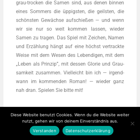
grau-tro­cken die Samen sind, aus denen bin­nen
eines Som­mers die üppigs­ten, die geils­ten, die
schöns­ten Gewäch­se auf­schie­ßen — und wenn
wir sie nur so weit kom­men las­sen, wie­der
Samen zu tra­gen. Das Spiel mit Zei­chen, Namen
und Erzäh­lung hängt auf eine höchst ver­track­te
Wei­se mit dem Wesen des Leben­di­gen, mit dem
„Leben als Prin­zip”, mit des­sen Glo­rie und Grau­
sam­keit zusam­men. Viel­leicht bin ich — irgend­
wann im kom­men­den Roman! — wie­der ganz
nah dran. Spie­len Sie bit­te mit!
Diese Website benutzt Cookies. Wenn du die Website weiter
nutzt, gehen wir von deinem Einverständnis aus.
Verstanden
Datenschutzerklärung