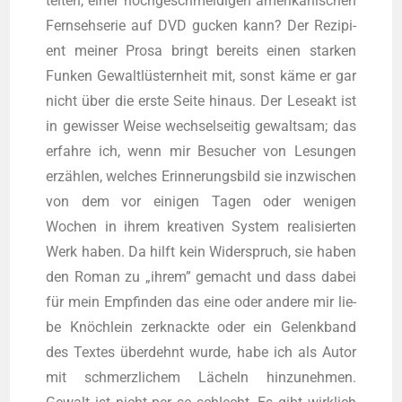
tel­ten, einer hoch­ge­schmei­di­gen ame­ri­ka­ni­schen
Fern­seh­se­rie auf DVD gucken kann? Der Rezi­pi­
ent mei­ner Pro­sa bringt bereits einen star­ken
Fun­ken Gewalt­lüs­tern­heit mit, sonst käme er gar
nicht über die ers­te Sei­te hin­aus. Der Lese­akt ist
in gewis­ser Wei­se wech­sel­sei­tig gewalt­sam; das
erfah­re ich, wenn mir Besu­cher von Lesun­gen
erzäh­len, wel­ches Erin­ne­rungs­bild sie inzwi­schen
von dem vor eini­gen Tagen oder weni­gen
Wochen in ihrem krea­ti­ven Sys­tem rea­li­sier­ten
Werk haben. Da hilft kein Wider­spruch, sie haben
den Roman zu „ihrem” gemacht und dass dabei
für mein Emp­fin­den das eine oder ande­re mir lie­
be Knöch­lein zer­knack­te oder ein Gelenk­band
des Tex­tes über­dehnt wur­de, habe ich als Autor
mit schmerz­li­chem Lächeln hin­zu­neh­men.