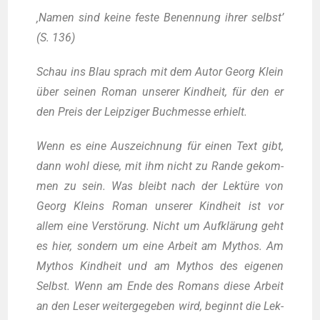
‚Namen sind kei­ne fes­te Benen­nung ihrer selbst’
(S. 136)
Schau ins Blau sprach mit dem Autor Georg Klein
über sei­nen Roman unse­rer Kind­heit, für den er
den Preis der Leip­zi­ger Buch­mes­se erhielt.
Wenn es eine Aus­zeich­nung für einen Text gibt,
dann wohl die­se, mit ihm nicht zu Ran­de gekom­
men zu sein. Was bleibt nach der Lek­tü­re von
Georg Kleins Roman unse­rer Kind­heit ist vor
allem eine Ver­stö­rung. Nicht um Auf­klä­rung geht
es hier, son­dern um eine Arbeit am Mythos. Am
Mythos Kind­heit und am Mythos des eige­nen
Selbst. Wenn am Ende des Romans die­se Arbeit
an den Leser wei­ter­ge­ge­ben wird, beginnt die Lek­