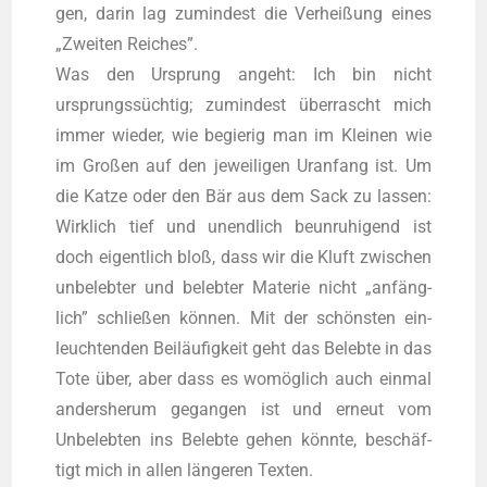
gen, dar­in lag zumin­dest die Ver­hei­ßung eines
„Zwei­ten Rei­ches”.
Was den Ursprung angeht: Ich bin nicht
ursprungs­süch­tig; zumin­dest über­rascht mich
immer wie­der, wie begie­rig man im Klei­nen wie
im Gro­ßen auf den jewei­li­gen Uranfang ist. Um
die Kat­ze oder den Bär aus dem Sack zu las­sen:
Wirk­lich tief und unend­lich beun­ru­hi­gend ist
doch eigent­lich bloß, dass wir die Kluft zwi­schen
unbe­leb­ter und beleb­ter Mate­rie nicht „anfäng­
lich” schlie­ßen kön­nen. Mit der schöns­ten ein­
leuch­ten­den Bei­läu­fig­keit geht das Beleb­te in das
Tote über, aber dass es womög­lich auch ein­mal
anders­her­um gegan­gen ist und erneut vom
Unbe­leb­ten ins Beleb­te gehen könn­te, beschäf­
tigt mich in allen län­ge­ren Texten.