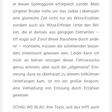
er die­sen Spreng­gür­tel erfolg­reich zün­det. Mein
jün­ge­rer Bru­der hat­te um das sieb­te Lebens­jahr
eine glor­rei­che Zeit nicht nur als Wit­ze-Erzäh­ler,
son­dern auch als Wit­ze-Erfin­der. Unter den Wit­
zen, die er damals aus gän­gi­gen Ele­men­ten —
oft sogar auf Zuruf die­ser Bau­stei­ne durch ande­
re! — mon­tier­te, müs­sen die schei­tern­den beson­
ders inter­es­sant gewe­sen sein. Lei­der kann ich
mich an kei­nen ein­zi­gen die­ser Fehl­ver­su­che
genau erin­nern; aber auch die „all­ge­mei­ne” Erin­
ne­rung, dass es über­haupt zu die­sem toll­küh­nen
Unter­fan­gen kam, ist mir ein gro­ßer Ansporn,
eine Ver­hei­ßung von Erlö­sung durch Erzäh­len
gewesen.
SCHAU INS BLAU: Ihre Tex­te, und das trifft auch