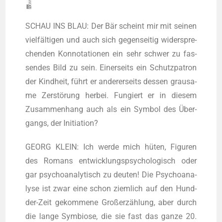
SCHAU INS BLAU: Der Bär scheint mir mit sei­nen
viel­fäl­ti­gen und auch sich gegen­sei­tig wider­spre­
chen­den Kon­no­ta­tio­nen ein sehr schwer zu fas­
sen­des Bild zu sein. Einer­seits ein Schutz­pa­tron
der Kind­heit, führt er ande­rer­seits des­sen grau­sa­
me Zer­stö­rung her­bei. Fun­giert er in die­sem
Zusam­men­hang auch als ein Sym­bol des Über­
gangs, der Initiation?
GEORG KLEIN: Ich wer­de mich hüten, Figu­ren
des Romans ent­wick­lungs­psy­cho­lo­gisch oder
gar psy­cho­ana­ly­tisch zu deu­ten! Die Psy­cho­ana­
ly­se ist zwar eine schon ziem­lich auf den Hund-
der-Zeit gekom­me­ne Groß­erzäh­lung, aber durch
die lan­ge Sym­bio­se, die sie fast das gan­ze 20.