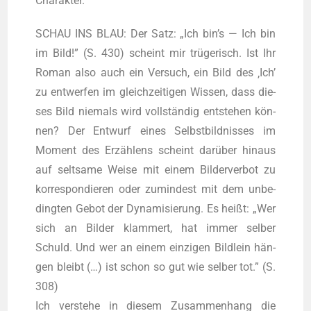
Charakter.
SCHAU INS BLAU: Der Satz: „Ich bin’s — Ich bin
im Bild!” (S. 430) scheint mir trü­ge­risch. Ist Ihr
Roman also auch ein Ver­such, ein Bild des ‚Ich’
zu ent­wer­fen im gleich­zei­ti­gen Wis­sen, dass die­
ses Bild nie­mals wird voll­stän­dig ent­ste­hen kön­
nen? Der Ent­wurf eines Selbst­bild­nis­ses im
Moment des Erzäh­lens scheint dar­über hin­aus
auf selt­sa­me Wei­se mit einem Bil­der­ver­bot zu
kor­re­spon­die­ren oder zumin­dest mit dem unbe­
ding­ten Gebot der Dyna­mi­sie­rung. Es heißt: „Wer
sich an Bil­der klam­mert, hat immer sel­ber
Schuld. Und wer an einem ein­zi­gen Bild­lein hän­
gen bleibt (…) ist schon so gut wie sel­ber tot.” (S.
308)
Ich ver­ste­he in die­sem Zusam­men­hang die