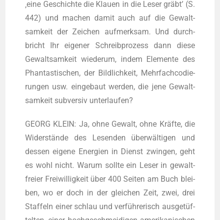
‚eine Geschich­te die Klau­en in die Leser gräbt’ (S.
442) und machen damit auch auf die Gewalt­
sam­keit der Zei­chen auf­merk­sam. Und durch­
bricht Ihr eige­ner Schreib­pro­zess dann die­se
Gewalt­sam­keit wie­der­um, indem Ele­men­te des
Phan­tas­ti­schen, der Bild­lich­keit, Mehr­fach­co­die­
run­gen usw. ein­ge­baut wer­den, die jene Gewalt­
sam­keit sub­ver­siv unterlaufen?
GEORG KLEIN: Ja, ohne Gewalt, ohne Kräf­te, die
Wider­stän­de des Lesen­den über­wäl­ti­gen und
des­sen eige­ne Ener­gien in Dienst zwin­gen, geht
es wohl nicht. War­um soll­te ein Leser in gewalt­
frei­er Frei­wil­lig­keit über 400 Sei­ten am Buch blei­
ben, wo er doch in der glei­chen Zeit, zwei, drei
Staf­feln einer schlau und ver­füh­re­risch aus­ge­tüf­