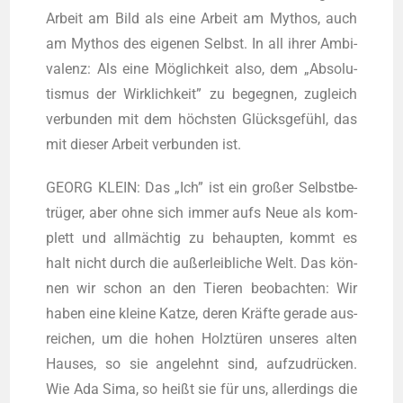
Arbeit am Bild als eine Arbeit am Mythos, auch
am Mythos des eige­nen Selbst. In all ihrer Ambi­
va­lenz: Als eine Mög­lich­keit also, dem „Abso­lu­
tis­mus der Wirk­lich­keit” zu begeg­nen, zugleich
ver­bun­den mit dem höchs­ten Glücks­ge­fühl, das
mit die­ser Arbeit ver­bun­den ist.
GEORG KLEIN: Das „Ich” ist ein gro­ßer Selbst­be­
trü­ger, aber ohne sich immer aufs Neue als kom­
plett und all­mäch­tig zu behaup­ten, kommt es
halt nicht durch die außerleib­li­che Welt. Das kön­
nen wir schon an den Tie­ren beob­ach­ten: Wir
haben eine klei­ne Kat­ze, deren Kräf­te gera­de aus­
rei­chen, um die hohen Holz­tü­ren unse­res alten
Hau­ses, so sie ange­lehnt sind, auf­zu­drü­cken.
Wie Ada Sima, so heißt sie für uns, aller­dings die