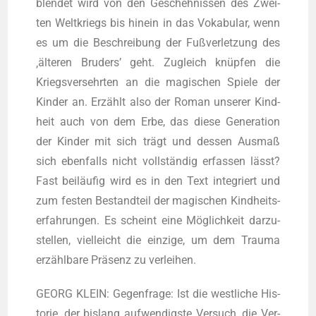
blen­det wird von den Gescheh­nis­sen des Zwei­
ten Welt­kriegs bis hin­ein in das Voka­bu­lar, wenn
es um die Beschrei­bung der Fuß­ver­let­zung des
‚älte­ren Bru­ders’ geht. Zugleich knüp­fen die
Kriegs­ver­sehr­ten an die magi­schen Spie­le der
Kin­der an. Erzählt also der Roman unse­rer Kind­
heit auch von dem Erbe, das die­se Gene­ra­ti­on
der Kin­der mit sich trägt und des­sen Aus­maß
sich eben­falls nicht voll­stän­dig erfas­sen lässt?
Fast bei­läu­fig wird es in den Text inte­griert und
zum fes­ten Bestand­teil der magi­schen Kind­heits­
er­fah­run­gen. Es scheint eine Mög­lich­keit dar­zu­
stel­len, viel­leicht die ein­zi­ge, um dem Trau­ma
erzähl­ba­re Prä­senz zu verleihen.
GEORG KLEIN: Gegen­fra­ge: Ist die west­li­che His­
to­rie, der bis­lang auf­wen­digs­te Ver­such, die Ver­