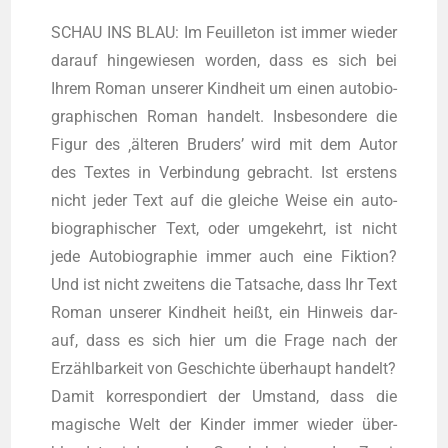
SCHAU INS BLAU: Im Feuil­le­ton ist immer wie­der
dar­auf hin­ge­wie­sen wor­den, dass es sich bei
Ihrem Roman unse­rer Kind­heit um einen auto­bio­
gra­phi­schen Roman han­delt. Ins­be­son­de­re die
Figur des ‚älte­ren Bru­ders’ wird mit dem Autor
des Tex­tes in Ver­bin­dung gebracht. Ist ers­tens
nicht jeder Text auf die glei­che Wei­se ein auto­
bio­gra­phi­scher Text, oder umge­kehrt, ist nicht
jede Auto­bio­gra­phie immer auch eine Fik­ti­on?
Und ist nicht zwei­tens die Tat­sa­che, dass Ihr Text
Roman unse­rer Kind­heit heißt, ein Hin­weis dar­
auf, dass es sich hier um die Fra­ge nach der
Erzähl­bar­keit von Geschich­te über­haupt han­delt?
Damit kor­re­spon­diert der Umstand, dass die
magi­sche Welt der Kin­der immer wie­der über­