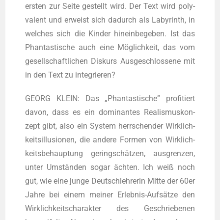
ers­ten zur Sei­te gestellt wird. Der Text wird poly­
va­lent und erweist sich dadurch als Laby­rinth, in
wel­ches sich die Kin­der hin­ein­be­ge­ben. Ist das
Phan­tas­ti­sche auch eine Mög­lich­keit, das vom
gesell­schaft­li­chen Dis­kurs Aus­ge­schlos­se­ne mit
in den Text zu integrieren?
GEORG KLEIN: Das „Phan­tas­ti­sche” pro­fi­tiert
davon, dass es ein domi­nan­tes Rea­lis­mus­kon­
zept gibt, also ein Sys­tem herr­schen­der Wirk­lich­
keits­il­lu­sio­nen, die ande­re For­men von Wirk­lich­
keits­be­haup­tung gering­schät­zen, aus­gren­zen,
unter Umstän­den sogar äch­ten. Ich weiß noch
gut, wie eine jun­ge Deutsch­leh­re­rin Mit­te der 60er
Jah­re bei einem mei­ner Erleb­nis-Auf­sät­ze den
Wirk­lich­keits­cha­rak­ter des Geschrie­be­nen