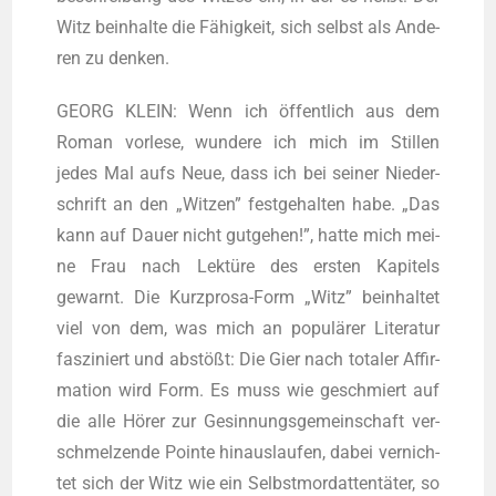
Witz beinhal­te die Fähig­keit, sich selbst als Ande­
ren zu denken.
GEORG KLEIN: Wenn ich öffent­lich aus dem
Roman vor­le­se, wun­de­re ich mich im Stil­len
jedes Mal aufs Neue, dass ich bei sei­ner Nie­der­
schrift an den „Wit­zen” fest­ge­hal­ten habe. „Das
kann auf Dau­er nicht gut­ge­hen!”, hat­te mich mei­
ne Frau nach Lek­tü­re des ers­ten Kapi­tels
gewarnt. Die Kurz­pro­sa-Form „Witz” beinhal­tet
viel von dem, was mich an popu­lä­rer Lite­ra­tur
fas­zi­niert und abstößt: Die Gier nach tota­ler Affir­
ma­ti­on wird Form. Es muss wie geschmiert auf
die alle Hörer zur Gesin­nungs­ge­mein­schaft ver­
schmel­zen­de Poin­te hin­aus­lau­fen, dabei ver­nich­
tet sich der Witz wie ein Selbst­mord­at­ten­tä­ter, so