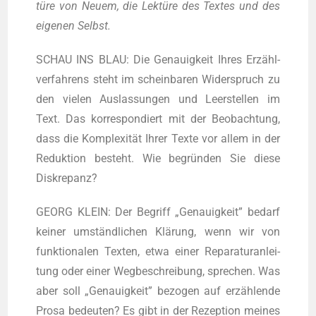
tü­re von Neu­em, die Lek­tü­re des Tex­tes und des
eige­nen Selbst.
SCHAU INS BLAU: Die Genau­ig­keit Ihres Erzähl­
ver­fah­rens steht im schein­ba­ren Wider­spruch zu
den vie­len Aus­las­sun­gen und Leer­stel­len im
Text. Das kor­re­spon­diert mit der Beob­ach­tung,
dass die Kom­ple­xi­tät Ihrer Tex­te vor allem in der
Reduk­ti­on besteht. Wie begrün­den Sie die­se
Diskrepanz?
GEORG KLEIN: Der Begriff „Genau­ig­keit” bedarf
kei­ner umständ­li­chen Klä­rung, wenn wir von
funk­tio­na­len Tex­ten, etwa einer Repa­ra­tur­an­lei­
tung oder einer Weg­be­schrei­bung, spre­chen. Was
aber soll „Genau­ig­keit” bezo­gen auf erzäh­len­de
Pro­sa bedeu­ten? Es gibt in der Rezep­ti­on mei­nes