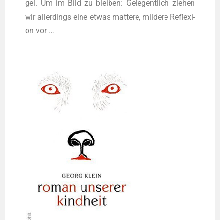
gel. Um im Bild zu blei­ben: Gele­gent­lich zie­hen
wir aller­dings eine etwas mat­te­re, mil­de­re Refle­xi­
on vor …