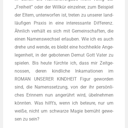
„Frei­heit” oder der Will­kür ein­zel­ner, zum Bei­spiel
der Eltern, unter­wor­fen ist, tre­ten zu unse­rer land­
läu­fi­gen Pra­xis in eine inter­es­san­te Dif­fe­renz.
Ähn­lich ver­hält es sich mit Gemein­schaf­ten, die
einen Namens­wech­sel erlau­ben. Wie ich es auch
dre­he und wen­de, es bleibt eine hoch­heik­le Ange­
le­gen­heit, in der gebo­te­nen Demut Gott Vater zu
spie­len. Bis heu­te fürch­te ich, dass mir Zeit­ge­
nos­sen, deren kind­li­che Inkar­na­tio­nen im
ROMAN UNSERER KINDHEIT Figur gewor­den
sind, die Namens­set­zung, von der ihr per­sön­li­
ches Erin­nern nun ange­rührt wird, übel­neh­men
könn­ten. Was hilft’s, wenn ich beteu­re, nur um
wei­ße, nicht um schwar­ze Magie bemüht gewe­
sen zu sein?