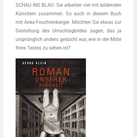
SCHAU INS BLAU: Sie arbei­ten viel mit bil­den­den
Künst­lern zusam­men. So auch in die­sem Buch
mit Anke Feuch­ten­ber­ger. Möch­ten Sie etwas zur
Gestal­tung des Umschlag­bil­des sagen, das ja
ursprüng­lich anders gedacht war, wie in der Mit­te
Ihres Tex­tes zu sehen ist?