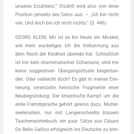
unse­res Erzäh­lens.” Erzählt wird also von einer
Posi­ti­on jen­seits des Seins aus. — „Ich bin nicht
viel. Und doch bin ich nicht nichts.” (S. 446)
GEORG KLEIN: Mir ist es bis heu­te ein Mira­kel,
wie mein wacke­li­ges Ich die Ver­ban­nung aus
dem Reich der Kind­heit über­lebt hat. Schließ­lich
ist mir kein cha­ris­ma­ti­scher Scha­ma­ne, sind mir
kei­ne sug­ges­ti­ven Über­gangs­ri­tua­le bei­gestan­
den. Oder viel­leicht doch? Es gibt in mei­ner Erin­
ne­rung ver­ein­zel­te heroi­sche Frag­men­te einer
Neu­be­grün­dung: Der kri­sen­haf­te Kampf um die
ers­te Fremd­spra­che gehört gewiss dazu. Mut­ter­
see­len­al­lein, nur mit Lan­gen­scheidts blau­em
Taschen­wör­ter­buch, ein paar Sät­ze aus Cäsars
De Bel­lo Gal­li­co erfolg­reich ins Deut­sche zu brin­