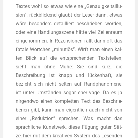
Tex­tes wohl so etwas wie eine „Genau­ig­keits­il­lu­
si­on”, rück­bli­ckend glaubt der Leser dann, etwas
wäre beson­ders detail­liert beschrie­ben wor­den,
oder eine Hand­lungs­sze­ne hät­te viel Zei­len­raum
ein­ge­nom­men. In Rezen­sio­nen fällt dann oft das
fata­le Wört­chen „minu­ti­ös”. Wirft man einen kal­
ten Blick auf die ent­spre­chen­den Text­stel­len,
sieht man ohne Mühe: Sie sind kurz, die
Beschrei­bung ist knapp und lücken­haft, sie
bezieht sich nicht sel­ten auf Rand­phä­no­me­ne,
ist unter Umstän­den sogar eher vage. Da es ja
nir­gend­wo einen kom­plet­ten Text des Beschrie­
be­nen gibt, kann man eigent­lich auch nicht von
einer „Reduk­ti­on” spre­chen. Was macht das
sprach­li­che Kunst­werk, die­se Fügung guter Sät­
ze, hier mit dem krea­ti­ven Sys­tem des Lesen­den