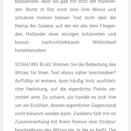
bezwei­fel­te. Aber sie gab mir trotz der mah­nen­
den Wor­te in Rot noch eine Drei Minus und
schubs­te mei­nen klei­nen Text nicht über die
Reling der Galee­re, auf der wir alle dem Flie­gen­
den Hol­län­der einer ein­zi­gen kohä­ren­ten und
kau­sal nach­voll­zieh­ba­ren Wirk­lich­keit
hinterherrudern.
SCHAU INS BLAU: Kön­nen Sie die Bedeu­tung des
Wit­zes für Ihren Text etwas näher beschrei­ben?
Auf­fäl­lig ist ers­tens, dass häu­fig, trotz aus­führ­li­
cher Her­lei­tung, auf die eigent­li­che Poin­te ver­
zich­tet wird. Es scheint, als hand­le es sich hier
um ein Erzäh­len, des­sen eigent­li­cher Gegen­stand
nicht benannt wer­den kann. Zwei­tens fällt mir im
Zusam­men­hang mit Ihrem Roman eine Struk­tur­
be­schrei­bung des Wit­zes ein, in der es heißt: Der