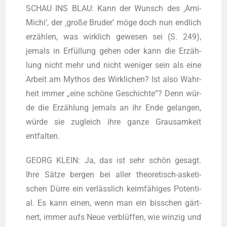
SCHAU INS BLAU: Kann der Wunsch des ‚Ami-
Michi’, der ‚gro­ße Bru­der’ möge doch nun end­lich
erzäh­len, was wirk­lich gewe­sen sei (S. 249),
jemals in Erfül­lung gehen oder kann die Erzäh­
lung nicht mehr und nicht weni­ger sein als eine
Arbeit am Mythos des Wirk­li­chen? Ist also Wahr­
heit immer „eine schö­ne Geschich­te”? Denn wür­
de die Erzäh­lung jemals an ihr Ende gelan­gen,
wür­de sie zugleich ihre gan­ze Grau­sam­keit
entfalten.
GEORG KLEIN: Ja, das ist sehr schön gesagt.
Ihre Sät­ze ber­gen bei aller theo­re­tisch-aske­ti­
schen Dür­re ein ver­läss­lich keim­fä­hi­ges Poten­ti­
al. Es kann einen, wenn man ein biss­chen gärt­
nert, immer aufs Neue ver­blüf­fen, wie win­zig und