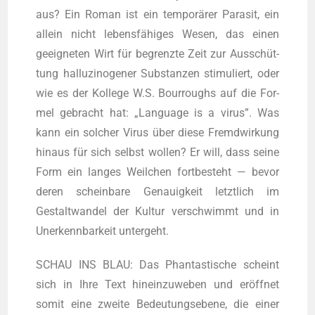
aus? Ein Roman ist ein tem­po­rä­rer Para­sit, ein
allein nicht lebens­fä­hi­ges Wesen, das einen
geeig­ne­ten Wirt für begrenz­te Zeit zur Aus­schüt­
tung hal­lu­zi­no­ge­ner Sub­stan­zen sti­mu­liert, oder
wie es der Kol­le­ge W.S. Bour­roughs auf die For­
mel gebracht hat: „Lan­guage is a virus”. Was
kann ein sol­cher Virus über die­se Fremd­wir­kung
hin­aus für sich selbst wol­len? Er will, dass sei­ne
Form ein lan­ges Weil­chen fort­be­steht — bevor
deren schein­ba­re Genau­ig­keit letzt­lich im
Gestalt­wan­del der Kul­tur ver­schwimmt und in
Uner­kenn­bar­keit untergeht.
SCHAU INS BLAU: Das Phan­tas­ti­sche scheint
sich in Ihre Text hin­ein­zu­we­ben und eröff­net
somit eine zwei­te Bedeu­tungs­ebe­ne, die einer