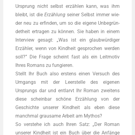
Ursprung nicht selbst erzäh­len kann, was ihm
bleibt, ist die
Erzäh­lung
sei­ner Selbst immer wie­
der neu zu erfin­den, um so die eige­ne Unbe­grün­
det­heit ertra­gen zu kön­nen. Sie haben in einem
Inter­view gesagt: „Was ist ein glaub­wür­di­ger
Erzäh­ler, wenn von Kind­heit gespro­chen wer­den
soll?” Die Fra­ge scheint fast als ein Leit­mo­tiv
Ihres Romans zu fun­gie­ren.
Stellt Ihr Buch also ers­tens einen Ver­such des
Umgangs mit der Leer­stel­le des eige­nen
Ursprungs dar und ent­larvt Ihr Roman zwei­tens
die­se schein­bar schö­ne Erzäh­lung von der
Geschich­te unse­rer Kind­heit als eben die­se
manch­mal grau­sa­me Arbeit am Mythos?
So ver­ste­he ich auch Ihren Satz: „Der Roman
unse­rer Kind­heit ist ein Buch über die Anfän­ge