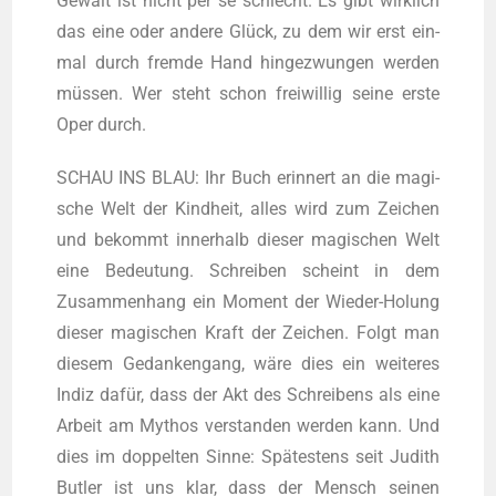
Gewalt ist nicht per se schlecht. Es gibt wirk­lich
das eine oder ande­re Glück, zu dem wir erst ein­
mal durch frem­de Hand hin­ge­zwun­gen wer­den
müs­sen. Wer steht schon frei­wil­lig sei­ne ers­te
Oper durch.
SCHAU INS BLAU: Ihr Buch erin­nert an die magi­
sche Welt der Kind­heit, alles wird zum Zei­chen
und bekommt inner­halb die­ser magi­schen Welt
eine Bedeu­tung. Schrei­ben scheint in dem
Zusam­men­hang ein Moment der Wie­der-Holung
die­ser magi­schen Kraft der Zei­chen. Folgt man
die­sem Gedan­ken­gang, wäre dies ein wei­te­res
Indiz dafür, dass der Akt des Schrei­bens als eine
Arbeit am Mythos ver­stan­den wer­den kann. Und
dies im dop­pel­ten Sin­ne: Spä­tes­tens seit Judith
But­ler ist uns klar, dass der Mensch sei­nen