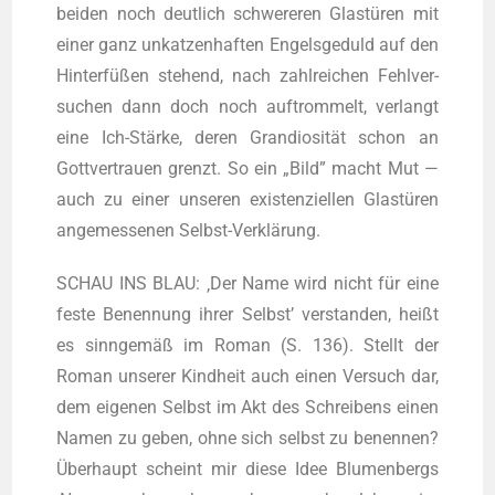
bei­den noch deut­lich schwe­re­ren Glas­tü­ren mit
einer ganz unkat­zen­haf­ten Engels­ge­duld auf den
Hin­ter­fü­ßen ste­hend, nach zahl­rei­chen Fehl­ver­
su­chen dann doch noch auf­trom­melt, ver­langt
eine Ich-Stär­ke, deren Gran­dio­si­tät schon an
Gott­ver­trau­en grenzt. So ein „Bild” macht Mut —
auch zu einer unse­ren exis­ten­zi­el­len Glas­tü­ren
ange­mes­se­nen Selbst-Verklärung.
SCHAU INS BLAU: ‚Der Name wird nicht für eine
fes­te Benen­nung ihrer Selbst’ ver­stan­den, heißt
es sinn­ge­mäß im Roman (S. 136). Stellt der
Roman unse­rer Kind­heit auch einen Ver­such dar,
dem eige­nen Selbst im Akt des Schrei­bens einen
Namen zu geben, ohne sich selbst zu benen­nen?
Über­haupt scheint mir die­se Idee Blu­men­bergs