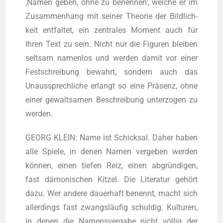
‚Namen geben, ohne zu benen­nen’, wel­che er im
Zusam­men­hang mit sei­ner Theo­rie der Bild­lich­
keit ent­fal­tet, ein zen­tra­les Moment auch für
Ihren Text zu sein. Nicht nur die Figu­ren blei­ben
selt­sam namen­los und wer­den damit vor einer
Fest­schrei­bung bewahrt, son­dern auch das
Unaus­sprech­li­che erlangt so eine Prä­senz, ohne
einer gewalt­sa­men Beschrei­bung unter­zo­gen zu
werden.
GEORG KLEIN: Name ist Schick­sal. Daher haben
alle Spie­le, in denen Namen ver­ge­ben wer­den
kön­nen, einen tie­fen Reiz, einen abgrün­di­gen,
fast dämo­ni­schen Kit­zel. Die Lite­ra­tur gehört
dazu. Wer ande­re dau­er­haft benennt, macht sich
aller­dings fast zwangs­läu­fig schul­dig. Kul­tu­ren,
in denen die Namens­ver­ga­be nicht völ­lig der