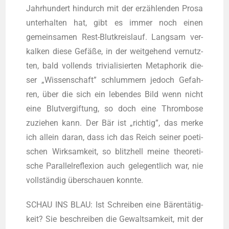
Jahr­hun­dert hin­durch mit der erzäh­len­den Pro­sa
unter­hal­ten hat, gibt es immer noch einen
gemein­sa­men Rest-Blut­kreis­lauf. Lang­sam ver­
kal­ken die­se Gefä­ße, in der weit­ge­hend ver­nutz­
ten, bald voll­ends tri­via­li­sier­ten Meta­pho­rik die­
ser „Wis­sen­schaft” schlum­mern jedoch Gefah­
ren, über die sich ein leben­des Bild wenn nicht
eine Blut­ver­gif­tung, so doch eine Throm­bo­se
zuzie­hen kann. Der Bär ist „rich­tig”, das mer­ke
ich allein dar­an, dass ich das Reich sei­ner poe­ti­
schen Wirk­sam­keit, so blitz­hell mei­ne theo­re­ti­
sche Par­al­lel­re­fle­xi­on auch gele­gent­lich war, nie
voll­stän­dig über­schau­en konnte.
SCHAU INS BLAU: Ist Schrei­ben eine Bären­tä­tig­
keit? Sie beschrei­ben die Gewalt­sam­keit, mit der