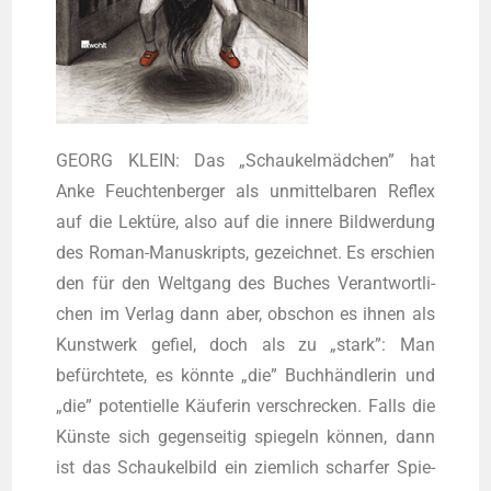
GEORG KLEIN: Das „Schau­kel­mäd­chen” hat
Anke Feuch­ten­ber­ger als unmit­tel­ba­ren Reflex
auf die Lek­tü­re, also auf die inne­re Bild­wer­dung
des Roman-Manu­skripts, gezeich­net. Es erschien
den für den Welt­gang des Buches Ver­ant­wort­li­
chen im Ver­lag dann aber, obschon es ihnen als
Kunst­werk gefiel, doch als zu „stark”: Man
befürch­te­te, es könn­te „die” Buch­händ­le­rin und
„die” poten­ti­el­le Käu­fe­rin ver­schre­cken. Falls die
Küns­te sich gegen­sei­tig spie­geln kön­nen, dann
ist das Schau­kel­bild ein ziem­lich schar­fer Spie­