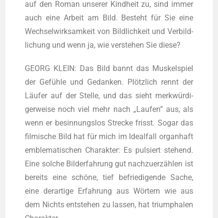
auf den Roman unse­rer Kind­heit zu, sind immer
auch eine Arbeit am Bild. Besteht für Sie eine
Wech­sel­wirk­sam­keit von Bild­lich­keit und Ver­bild­
li­chung und wenn ja, wie ver­ste­hen Sie diese?
GEORG KLEIN: Das Bild bannt das Mus­kel­spiel
der Gefüh­le und Gedan­ken. Plötz­lich rennt der
Läu­fer auf der Stel­le, und das sieht merk­wür­di­
ger­wei­se noch viel mehr nach „Lau­fen” aus, als
wenn er besin­nungs­los Stre­cke frisst. Sogar das
fil­mi­sche Bild hat für mich im Ide­al­fall organ­haft
emble­ma­ti­schen Cha­rak­ter: Es pul­siert ste­hend.
Eine sol­che Bild­erfah­rung gut nach­zu­er­zäh­len ist
bereits eine schö­ne, tief befrie­di­gen­de Sache,
eine der­ar­ti­ge Erfah­rung aus Wör­tern wie aus
dem Nichts ent­ste­hen zu las­sen, hat tri­um­pha­len